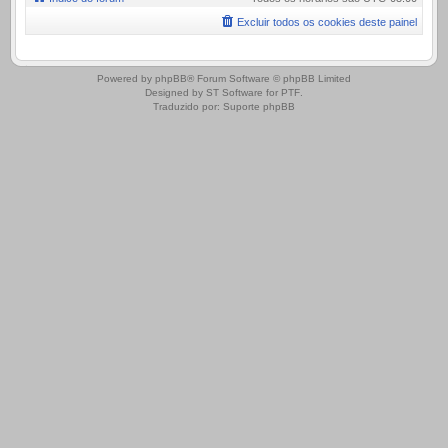
Excluir todos os cookies deste painel
.
Powered by
phpBB
® Forum Software © phpBB Limited
Designed by
ST Software
for
PTF
.
Traduzido por:
Suporte phpBB