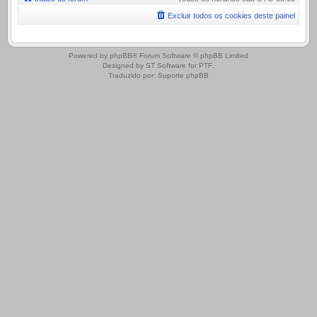
Excluir todos os cookies deste painel
.
Powered by
phpBB
® Forum Software © phpBB Limited
Designed by
ST Software
for
PTF
.
Traduzido por:
Suporte phpBB