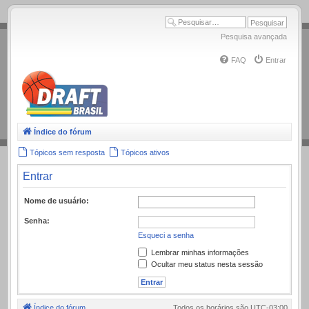
.
Pesquisa avançada
FAQ
Entrar
Índice do fórum
Tópicos sem resposta
Tópicos ativos
Entrar
Nome de usuário:
Senha:
Esqueci a senha
Lembrar minhas informações
Ocultar meu status nesta sessão
Índice do fórum
Todos os horários são
UTC-03:00