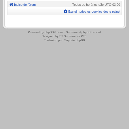
Índice do fórum
Todos os horários são
UTC-03:00
Excluir todos os cookies deste painel
.
Powered by
phpBB
® Forum Software © phpBB Limited
Designed by
ST Software
for
PTF
.
Traduzido por:
Suporte phpBB