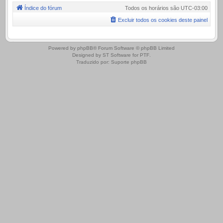
Índice do fórum
Todos os horários são
UTC-03:00
Excluir todos os cookies deste painel
.
Powered by
phpBB
® Forum Software © phpBB Limited
Designed by
ST Software
for
PTF
.
Traduzido por:
Suporte phpBB