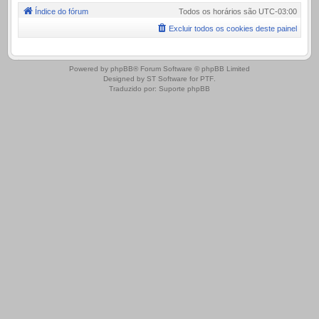
Índice do fórum
Todos os horários são
UTC-03:00
Excluir todos os cookies deste painel
.
Powered by
phpBB
® Forum Software © phpBB Limited
Designed by
ST Software
for
PTF
.
Traduzido por:
Suporte phpBB