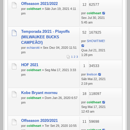
Offseason 2021/2022
12
62577
por
coldheart
» Sáb Jun 19, 2021 4:11
por
coldheart
pm
Sex Jul 30, 2021
5:45 am
Temporada 20/21 - Playoffs
52
167925
(MILWAUKEE BUCKS
por
SHOWTIME!
CAMPEÃO!)
por
echiarotti
» Sex Dez 04, 2020 11:51
Qua Jul 21, 2021
pm
1:28 pm
1
2
3
HOF 2021
1
34533
por
coldheart
» Seg Mai 17, 2021 3:33
por
linelson
pm
Sáb Mai 22, 2021
2:19 pm
Kobe Bryant morreu
18
118097
por
coldheart
» Dom Jan 26, 2020 6:57
por
coldheart
pm
Seg Mai 17, 2021
12:43 am
Offseason 2020/2021
11
59698
por
coldheart
» Ter Set 29, 2020 10:55