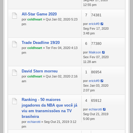
Seg Abr 27, 2020
12:55 pm
All-Star Game 2020
7
74381
por
coldheart
» Qui Jan 02, 2020 5:23
por
erick#9
pm
Seg Fev 17, 2020
3:48 pm
Trade Deadline 19/20
6
77380
por
coldheart
» Ter Fev 04, 2020 4:13
por
Maikson
pm
Sex Fev 07, 2020
11:28 am
David Stern morreu
1
86954
por
coldheart
» Qui Jan 02, 2020 2:16
por
erick#9
am
Sex Jan 03, 2020
2:07 pm
Ranking - 50 maiores
4
65912
jogadores da NBA que você já
por
echiarotti
viu em transmissões na TV
Seg Out 21, 2019
brasileira
5:00 pm
por
echiarotti
» Seg Out 21, 2019 3:12
pm