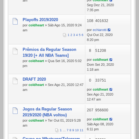
por
coldheart
am
Seg Dez 21, 2020
7:35 pm
Playoffs 2019/2020
108
401632
por
coldheart
» Sáb Ago 15, 2020 9:24
por
echiarotti
am
Qui Out 22, 2020
1
2
3
4
5
6
8:20 pm
Prêmios da Regular Season
8
51208
19/20 [+ All NBA Teams]
por
coldheart
por
coldheart
» Qua Set 16, 2020 5:02
Dom Set 20, 2020
pm
1:18 am
DRAFT 2020
0
33751
por
coldheart
» Sex Ago 21, 2020 12:47
por
coldheart
am
Sex Ago 21, 2020
12:47 am
Jogos da Regular Season
207
956600
2019/2020 (NBA voltou)
por
coldheart
por
coldheart
» Ter Out 01, 2019 5:28
Sáb Ago 08, 2020
am
6:11 pm
1
…
7
8
9
10
11
Grupo no Whatsapp/Telegram -