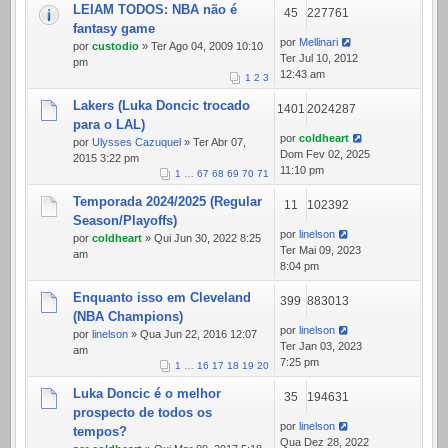
LEIAM TODOS: NBA não é
45
227761
fantasy game
por
Mellinari
por
custodio
» Ter Ago 04, 2009 10:10
Ter Jul 10, 2012
pm
12:43 am
1
2
3
Lakers (Luka Doncic trocado
1401
2024287
para o LAL)
por
coldheart
por
Ulysses Cazuquel
» Ter Abr 07,
Dom Fev 02, 2025
2015 3:22 pm
11:10 pm
1
…
67
68
69
70
71
Temporada 2024/2025 (Regular
11
102392
Season/Playoffs)
por
linelson
por
coldheart
» Qui Jun 30, 2022 8:25
Ter Mai 09, 2023
am
8:04 pm
Enquanto isso em Cleveland
399
883013
(NBA Champions)
por
linelson
por
linelson
» Qua Jun 22, 2016 12:07
Ter Jan 03, 2023
am
7:25 pm
1
…
16
17
18
19
20
Luka Doncic é o melhor
35
194631
prospecto de todos os
por
linelson
tempos?
Qua Dez 28, 2022