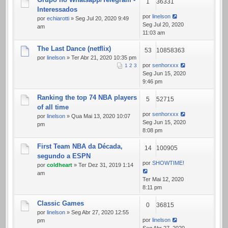
1
36331
Interessados
por
linelson
por
echiarotti
» Seg Jul 20, 2020 9:49
Seg Jul 20, 2020
am
11:03 am
The Last Dance (netflix)
53
10858363
por
linelson
» Ter Abr 21, 2020 10:35 pm
por
senhorxxx
1
2
3
Seg Jun 15, 2020
9:46 pm
Ranking the top 74 NBA players
5
52715
of all time
por
senhorxxx
por
linelson
» Qua Mai 13, 2020 10:07
Seg Jun 15, 2020
pm
8:08 pm
First Team NBA da Década,
14
100905
segundo a ESPN
por
SHOWTIME!
por
coldheart
» Ter Dez 31, 2019 1:14
am
Ter Mai 12, 2020
8:11 pm
Classic Games
0
36815
por
linelson
» Seg Abr 27, 2020 12:55
por
linelson
pm