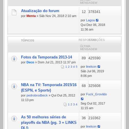
MENSAGEM
Atualização do forum
12
378341
por
Menta
» Sáb Nov 24, 2018 2:10 am
por
Lagoa
Qui Dez 06, 2018
11:36 am
RESPOSTAS
EXIBIÇÕES
TÓPICOS
ÚLTIMA
MENSAGEM
Fotos da Temporada 2013-14
89
425590
por
Deco
» Dom Jul 21, 2013 11:37 pm
por
linelson
1
2
3
4
5
Sáb Jul 06, 2019
8:06 pm
NBA na TV: Temporada 2015/16
68
325608
(ESPN, e Sportv)
por
Fuck_Grovildo
por
pedrobrodbeck
» Qui Out 25, 2012
11:13 pm
Seg Out 02, 2017
1
2
3
4
11:15 am
As 50 melhores séries de
36
210362
playoffs da NBA (pg. 3 = LINKS
por
linelson
DL!)