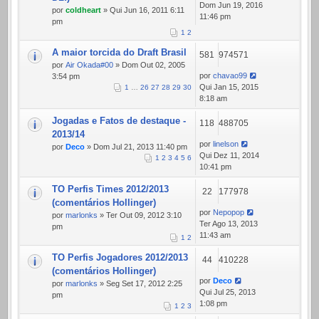
Dom Jun 19, 2016
por
coldheart
» Qui Jun 16, 2011 6:11
11:46 pm
pm
1
2
A maior torcida do Draft Brasil
581
974571
por
Air Okada#00
» Dom Out 02, 2005
por
chavao99
3:54 pm
Qui Jan 15, 2015
1
…
26
27
28
29
30
8:18 am
Jogadas e Fatos de destaque -
118
488705
2013/14
por
linelson
por
Deco
» Dom Jul 21, 2013 11:40 pm
Qui Dez 11, 2014
1
2
3
4
5
6
10:41 pm
TO Perfis Times 2012/2013
22
177978
(comentários Hollinger)
por
Nepopop
por
marlonks
» Ter Out 09, 2012 3:10
Ter Ago 13, 2013
pm
11:43 am
1
2
TO Perfis Jogadores 2012/2013
44
410228
(comentários Hollinger)
por
Deco
por
marlonks
» Seg Set 17, 2012 2:25
Qui Jul 25, 2013
pm
1:08 pm
1
2
3