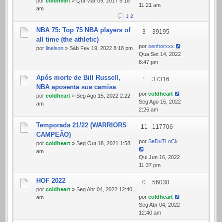
por
coldheart
» Qui Mar 09, 2017 5:18
11:21 am
am
1
2
NBA 75: Top 75 NBA players of
3
39195
all time (the athletic)
por
senhorxxx
por
linelson
» Sáb Fev 19, 2022 8:18 pm
Qua Set 14, 2022
8:47 pm
Após morte de Bill Russell,
1
37316
NBA aposenta sua camisa
por
coldheart
por
coldheart
» Seg Ago 15, 2022 2:22
Seg Ago 15, 2022
am
2:26 am
Temporada 21/22 (WARRIORS
11
117706
CAMPEÃO)
por
SeDuTLoCk
por
coldheart
» Seg Out 18, 2021 1:58
am
Qui Jun 16, 2022
11:37 pm
HOF 2022
0
56030
por
coldheart
» Seg Abr 04, 2022 12:40
por
coldheart
am
Seg Abr 04, 2022
12:40 am