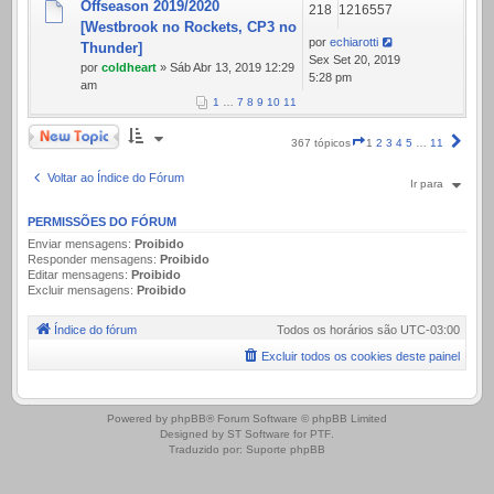
Offseason 2019/2020
218
1216557
[Westbrook no Rockets, CP3 no
por
echiarotti
Thunder]
Sex Set 20, 2019
por
coldheart
» Sáb Abr 13, 2019 12:29
5:28 pm
am
1
…
7
8
9
10
11
Novo Tópico
Página
Próx
367 tópicos
1
2
3
4
5
…
11
1
de
Voltar ao Índice do Fórum
Ir para
11
PERMISSÕES DO FÓRUM
Enviar mensagens:
Proibido
Responder mensagens:
Proibido
Editar mensagens:
Proibido
Excluir mensagens:
Proibido
Índice do fórum
Todos os horários são
UTC-03:00
Excluir todos os cookies deste painel
.
Powered by
phpBB
® Forum Software © phpBB Limited
Designed by
ST Software
for
PTF
.
Traduzido por:
Suporte phpBB