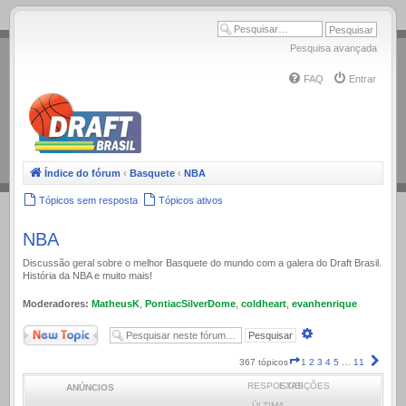
.
Pesquisa avançada
FAQ
Entrar
Índice do fórum
‹
Basquete
‹
NBA
Tópicos sem resposta
Tópicos ativos
NBA
Discussão geral sobre o melhor Basquete do mundo com a galera do Draft Brasil.
História da NBA e muito mais!
Moderadores:
MatheusK
,
PontiacSilverDome
,
coldheart
,
evanhenrique
Novo Tópico
Pesquisa
avançada
Página
Próx
367 tópicos
1
2
3
4
5
…
11
1
RESPOSTAS
EXIBIÇÕES
ANÚNCIOS
de
11
ÚLTIMA