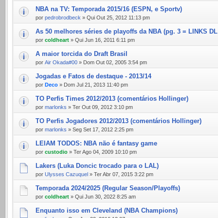
NBA na TV: Temporada 2015/16 (ESPN, e Sportv)
por
pedrobrodbeck
» Qui Out 25, 2012 11:13 pm
As 50 melhores séries de playoffs da NBA (pg. 3 = LINKS DL
por
coldheart
» Qui Jun 16, 2011 6:11 pm
A maior torcida do Draft Brasil
por
Air Okada#00
» Dom Out 02, 2005 3:54 pm
Jogadas e Fatos de destaque - 2013/14
por
Deco
» Dom Jul 21, 2013 11:40 pm
TO Perfis Times 2012/2013 (comentários Hollinger)
por
marlonks
» Ter Out 09, 2012 3:10 pm
TO Perfis Jogadores 2012/2013 (comentários Hollinger)
por
marlonks
» Seg Set 17, 2012 2:25 pm
LEIAM TODOS: NBA não é fantasy game
por
custodio
» Ter Ago 04, 2009 10:10 pm
Lakers (Luka Doncic trocado para o LAL)
por
Ulysses Cazuquel
» Ter Abr 07, 2015 3:22 pm
Temporada 2024/2025 (Regular Season/Playoffs)
por
coldheart
» Qui Jun 30, 2022 8:25 am
Enquanto isso em Cleveland (NBA Champions)