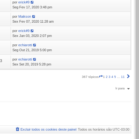
por
erick#9
8
Seg Fev 17, 2020 3:48 pm
por
Maikson
0
Sex Fev 07, 2020 11:28 am
por
erick#9
3
Sex Jan 03, 2020 2:07 pm
por
echiarotti
7
Seg Out 21, 2019 5:00 pm
por
echiarotti
93
Sex Set 20, 2019 5:28 pm
Página
Próx
367 tópicos
1
2
3
4
5
…
11
1
de
Ir para
11
Excluir todos os cookies deste painel
Todos os horários são
UTC-03:00