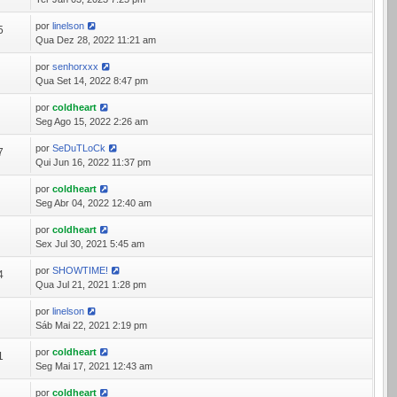
por
linelson
5
Qua Dez 28, 2022 11:21 am
por
senhorxxx
5
Qua Set 14, 2022 8:47 pm
por
coldheart
4
Seg Ago 15, 2022 2:26 am
por
SeDuTLoCk
7
Qui Jun 16, 2022 11:37 pm
por
coldheart
4
Seg Abr 04, 2022 12:40 am
por
coldheart
0
Sex Jul 30, 2021 5:45 am
por
SHOWTIME!
4
Qua Jul 21, 2021 1:28 pm
por
linelson
9
Sáb Mai 22, 2021 2:19 pm
por
coldheart
1
Seg Mai 17, 2021 12:43 am
por
coldheart