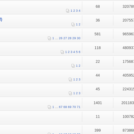
68
32078
1
2
3
4
!)
36
20755
1
2
581
96596
1
…
26
27
28
29
30
118
48093
1
2
3
4
5
6
22
17568
1
2
44
40595
1
2
3
45
22431
1
2
3
1401
20118
1
…
67
68
69
70
71
11
10078
399
87386