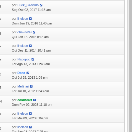
por
Fuck_Grovildo
9
Seg Out 02, 2017 11:15 am
por
linelson
7
Dom Jun 19, 2016 11:46 pm
por
chavao99
3
Qui Jan 15, 2015 8:18 am
por
linelson
7
Qui Dez 11, 2014 10:41 pm
por
Nepopop
7
Ter Ago 13, 2013 11:43 am
por
Deco
2
Qui Jul 25, 2013 1:08 pm
por
Mellinari
5
Ter Jul 10, 2012 12:43 am
por
coldheart
34
Dom Fev 02, 2025 11:10 pm
por
linelson
2
Ter Mai 09, 2023 8:04 pm
por
linelson
0
Ter Jan 03, 2023 7:25 pm