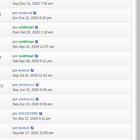
6
Seg Dez 21, 2020 7:35 pm
por
echiarotti
5
Qui Out 22, 2020 8:20 pm
por
coldheart
0
Dom Set 20, 2020 1:18 am
por
coldheart
5
Sex Ago 21, 2020 12:47 am
por
coldheart
9
Sáb Ago 08, 2020 6:11 pm
por
linelson
9
Seg Jul 20, 2020 11:03 am
por
senhorxxx
72
Seg Jun 15, 2020 9:46 pm
por
senhorxxx
6
Seg Jun 15, 2020 8:08 pm
por
SHOWTIME!
8
Ter Mai 12, 2020 8:11 pm
por
linelson
1
Seg Abr 27, 2020 12:55 pm