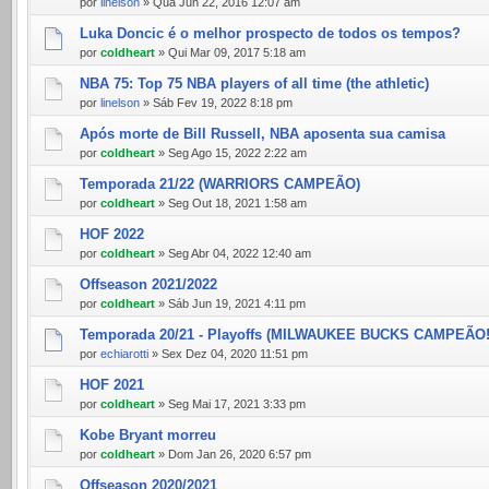
por
linelson
» Qua Jun 22, 2016 12:07 am
Luka Doncic é o melhor prospecto de todos os tempos?
por
coldheart
» Qui Mar 09, 2017 5:18 am
NBA 75: Top 75 NBA players of all time (the athletic)
por
linelson
» Sáb Fev 19, 2022 8:18 pm
Após morte de Bill Russell, NBA aposenta sua camisa
por
coldheart
» Seg Ago 15, 2022 2:22 am
Temporada 21/22 (WARRIORS CAMPEÃO)
por
coldheart
» Seg Out 18, 2021 1:58 am
HOF 2022
por
coldheart
» Seg Abr 04, 2022 12:40 am
Offseason 2021/2022
por
coldheart
» Sáb Jun 19, 2021 4:11 pm
Temporada 20/21 - Playoffs (MILWAUKEE BUCKS CAMPEÃO!
por
echiarotti
» Sex Dez 04, 2020 11:51 pm
HOF 2021
por
coldheart
» Seg Mai 17, 2021 3:33 pm
Kobe Bryant morreu
por
coldheart
» Dom Jan 26, 2020 6:57 pm
Offseason 2020/2021