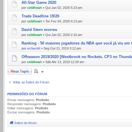
All-Star Game 2020
por
coldheart
» Qui Jan 02, 2020 5:23 pm
Trade Deadline 19/20
por
coldheart
» Ter Fev 04, 2020 4:13 pm
David Stern morreu
por
coldheart
» Qui Jan 02, 2020 2:16 am
Ranking - 50 maiores jogadores da NBA que você já viu em 
por
echiarotti
» Seg Out 21, 2019 3:12 pm
Offseason 2019/2020 [Westbrook no Rockets, CP3 no Thunde
por
coldheart
» Sáb Abr 13, 2019 12:29 am
Novo Tópico
Voltar ao Índice do Fórum
PERMISSÕES DO FÓRUM
Enviar mensagens:
Proibido
Responder mensagens:
Proibido
Editar mensagens:
Proibido
Excluir mensagens:
Proibido
Índice do fórum