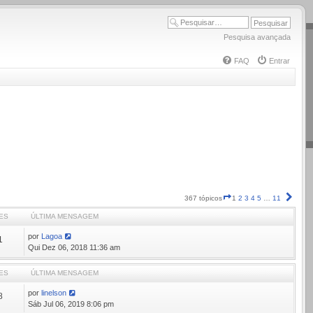
Pesquisa avançada
FAQ
Entrar
Página
Próx
367 tópicos
1
2
3
4
5
…
11
1
ES
ÚLTIMA MENSAGEM
de
11
por
Lagoa
1
Qui Dez 06, 2018 11:36 am
ES
ÚLTIMA MENSAGEM
por
linelson
8
Sáb Jul 06, 2019 8:06 pm