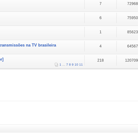
7
7296
6
7595
1
8562
transmissões na TV brasileira
4
6456
r]
218
12070
1
…
7
8
9
10
11