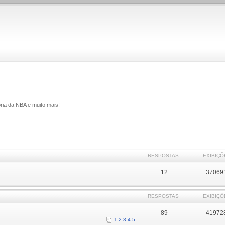
ria da NBA e muito mais!
RESPOSTAS
EXIBIÇÕ
12
37069
RESPOSTAS
EXIBIÇÕ
89
41972
1
2
3
4
5