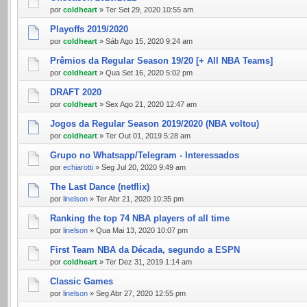
por
coldheart
» Ter Set 29, 2020 10:55 am
Playoffs 2019/2020
por
coldheart
» Sáb Ago 15, 2020 9:24 am
Prêmios da Regular Season 19/20 [+ All NBA Teams]
por
coldheart
» Qua Set 16, 2020 5:02 pm
DRAFT 2020
por
coldheart
» Sex Ago 21, 2020 12:47 am
Jogos da Regular Season 2019/2020 (NBA voltou)
por
coldheart
» Ter Out 01, 2019 5:28 am
Grupo no Whatsapp/Telegram - Interessados
por
echiarotti
» Seg Jul 20, 2020 9:49 am
The Last Dance (netflix)
por
linelson
» Ter Abr 21, 2020 10:35 pm
Ranking the top 74 NBA players of all time
por
linelson
» Qua Mai 13, 2020 10:07 pm
First Team NBA da Década, segundo a ESPN
por
coldheart
» Ter Dez 31, 2019 1:14 am
Classic Games
por
linelson
» Seg Abr 27, 2020 12:55 pm