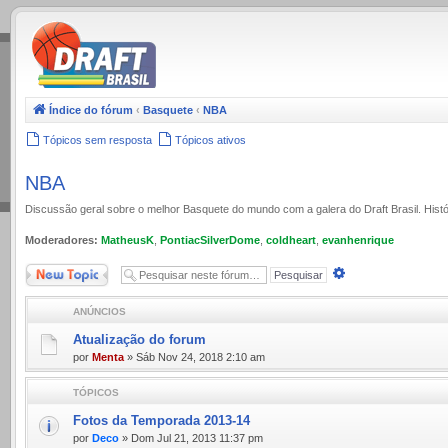
.
Índice do fórum
‹
Basquete
‹
NBA
Tópicos sem resposta
Tópicos ativos
NBA
Discussão geral sobre o melhor Basquete do mundo com a galera do Draft Brasil. Histó
Moderadores:
MatheusK
,
PontiacSilverDome
,
coldheart
,
evanhenrique
Novo Tópico
Pesquisa
avançada
ANÚNCIOS
Atualização do forum
por
Menta
» Sáb Nov 24, 2018 2:10 am
TÓPICOS
Fotos da Temporada 2013-14
por
Deco
» Dom Jul 21, 2013 11:37 pm