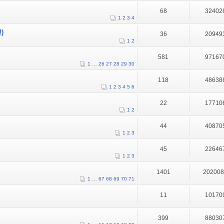
68
32402
1
2
3
4
!)
36
20949
1
2
581
97167
1
…
26
27
28
29
30
118
48638
1
2
3
4
5
6
22
17710
1
2
44
40870
1
2
3
45
22646
1
2
3
1401
20200
1
…
67
68
69
70
71
11
10170
399
88030