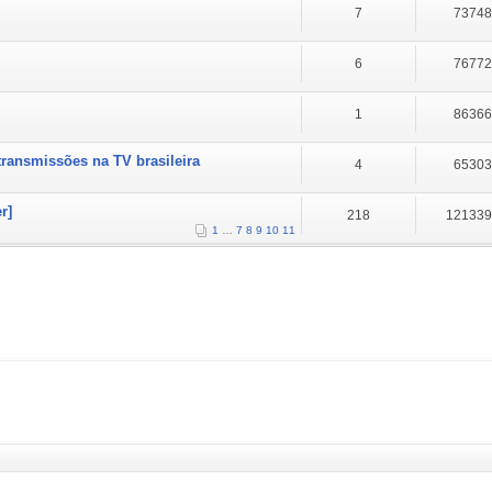
7
7374
6
7677
1
8636
transmissões na TV brasileira
4
6530
r]
218
12133
1
…
7
8
9
10
11