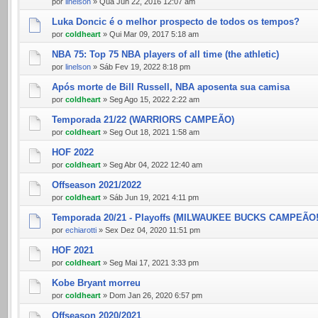
por
linelson
» Qua Jun 22, 2016 12:07 am
Luka Doncic é o melhor prospecto de todos os tempos?
por
coldheart
» Qui Mar 09, 2017 5:18 am
NBA 75: Top 75 NBA players of all time (the athletic)
por
linelson
» Sáb Fev 19, 2022 8:18 pm
Após morte de Bill Russell, NBA aposenta sua camisa
por
coldheart
» Seg Ago 15, 2022 2:22 am
Temporada 21/22 (WARRIORS CAMPEÃO)
por
coldheart
» Seg Out 18, 2021 1:58 am
HOF 2022
por
coldheart
» Seg Abr 04, 2022 12:40 am
Offseason 2021/2022
por
coldheart
» Sáb Jun 19, 2021 4:11 pm
Temporada 20/21 - Playoffs (MILWAUKEE BUCKS CAMPEÃO!
por
echiarotti
» Sex Dez 04, 2020 11:51 pm
HOF 2021
por
coldheart
» Seg Mai 17, 2021 3:33 pm
Kobe Bryant morreu
por
coldheart
» Dom Jan 26, 2020 6:57 pm
Offseason 2020/2021