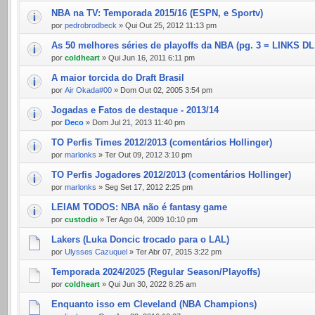
NBA na TV: Temporada 2015/16 (ESPN, e Sportv)
por
pedrobrodbeck
» Qui Out 25, 2012 11:13 pm
As 50 melhores séries de playoffs da NBA (pg. 3 = LINKS DL
por
coldheart
» Qui Jun 16, 2011 6:11 pm
A maior torcida do Draft Brasil
por
Air Okada#00
» Dom Out 02, 2005 3:54 pm
Jogadas e Fatos de destaque - 2013/14
por
Deco
» Dom Jul 21, 2013 11:40 pm
TO Perfis Times 2012/2013 (comentários Hollinger)
por
marlonks
» Ter Out 09, 2012 3:10 pm
TO Perfis Jogadores 2012/2013 (comentários Hollinger)
por
marlonks
» Seg Set 17, 2012 2:25 pm
LEIAM TODOS: NBA não é fantasy game
por
custodio
» Ter Ago 04, 2009 10:10 pm
Lakers (Luka Doncic trocado para o LAL)
por
Ulysses Cazuquel
» Ter Abr 07, 2015 3:22 pm
Temporada 2024/2025 (Regular Season/Playoffs)
por
coldheart
» Qui Jun 30, 2022 8:25 am
Enquanto isso em Cleveland (NBA Champions)