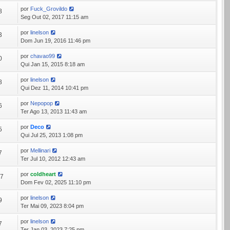
por
Fuck_Grovildo
8
Seg Out 02, 2017 11:15 am
por
linelson
3
Dom Jun 19, 2016 11:46 pm
por
chavao99
0
Qui Jan 15, 2015 8:18 am
por
linelson
8
Qui Dez 11, 2014 10:41 pm
por
Nepopop
6
Ter Ago 13, 2013 11:43 am
por
Deco
5
Qui Jul 25, 2013 1:08 pm
por
Mellinari
7
Ter Jul 10, 2012 12:43 am
por
coldheart
87
Dom Fev 02, 2025 11:10 pm
por
linelson
9
Ter Mai 09, 2023 8:04 pm
por
linelson
7
Ter Jan 03, 2023 7:25 pm