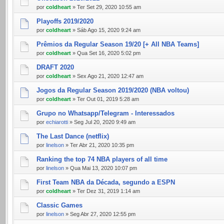
por
coldheart
» Ter Set 29, 2020 10:55 am
Playoffs 2019/2020
por
coldheart
» Sáb Ago 15, 2020 9:24 am
Prêmios da Regular Season 19/20 [+ All NBA Teams]
por
coldheart
» Qua Set 16, 2020 5:02 pm
DRAFT 2020
por
coldheart
» Sex Ago 21, 2020 12:47 am
Jogos da Regular Season 2019/2020 (NBA voltou)
por
coldheart
» Ter Out 01, 2019 5:28 am
Grupo no Whatsapp/Telegram - Interessados
por
echiarotti
» Seg Jul 20, 2020 9:49 am
The Last Dance (netflix)
por
linelson
» Ter Abr 21, 2020 10:35 pm
Ranking the top 74 NBA players of all time
por
linelson
» Qua Mai 13, 2020 10:07 pm
First Team NBA da Década, segundo a ESPN
por
coldheart
» Ter Dez 31, 2019 1:14 am
Classic Games
por
linelson
» Seg Abr 27, 2020 12:55 pm