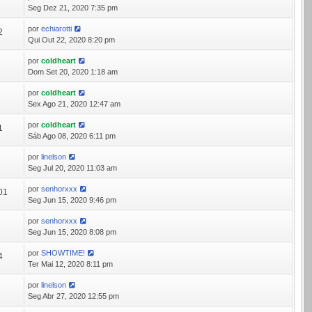
0
Seg Dez 21, 2020 7:35 pm
por
echiarotti
2
Qui Out 22, 2020 8:20 pm
por
coldheart
0
Dom Set 20, 2020 1:18 am
por
coldheart
9
Sex Ago 21, 2020 12:47 am
por
coldheart
1
Sáb Ago 08, 2020 6:11 pm
por
linelson
8
Seg Jul 20, 2020 11:03 am
por
senhorxxx
01
Seg Jun 15, 2020 9:46 pm
por
senhorxxx
7
Seg Jun 15, 2020 8:08 pm
por
SHOWTIME!
4
Ter Mai 12, 2020 8:11 pm
por
linelson
1
Seg Abr 27, 2020 12:55 pm