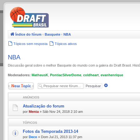
.
Índice do fórum
‹
Basquete
‹
NBA
Tópicos sem resposta
Tópicos ativos
NBA
Discussão geral sobre o melhor Basquete do mundo com a galera do Draft Brasil. Histó
Moderadores:
MatheusK
,
PontiacSilverDome
,
coldheart
,
evanhenrique
Novo Tópico
Pesquisa
avançada
ANÚNCIOS
Atualização do forum
por
Menta
» Sáb Nov 24, 2018 2:10 am
TÓPICOS
Fotos da Temporada 2013-14
por
Deco
» Dom Jul 21, 2013 11:37 pm