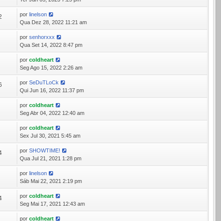
por
linelson
2
Qua Dez 28, 2022 11:21 am
por
senhorxxx
3
Qua Set 14, 2022 8:47 pm
por
coldheart
6
Seg Ago 15, 2022 2:26 am
por
SeDuTLoCk
6
Qui Jun 16, 2022 11:37 pm
por
coldheart
7
Seg Abr 04, 2022 12:40 am
por
coldheart
3
Sex Jul 30, 2021 5:45 am
por
SHOWTIME!
4
Qua Jul 21, 2021 1:28 pm
por
linelson
7
Sáb Mai 22, 2021 2:19 pm
por
coldheart
4
Seg Mai 17, 2021 12:43 am
por
coldheart