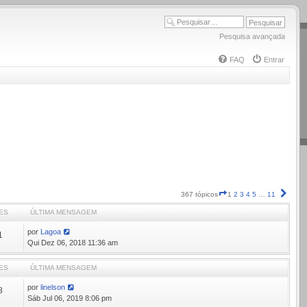
Pesquisa avançada
FAQ
Entrar
Página
Próx
367 tópicos
1
2
3
4
5
…
11
1
ES
ÚLTIMA MENSAGEM
de
11
por
Lagoa
1
Qui Dez 06, 2018 11:36 am
ES
ÚLTIMA MENSAGEM
por
linelson
8
Sáb Jul 06, 2019 8:06 pm