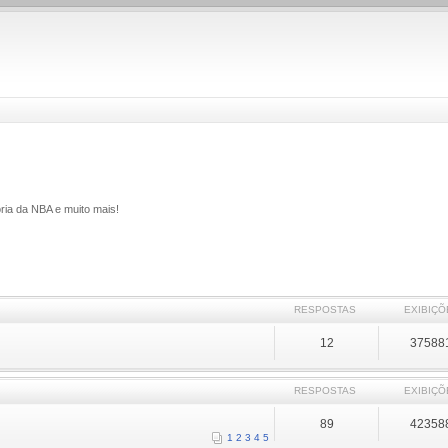
ria da NBA e muito mais!
RESPOSTAS
EXIBIÇÕ
12
37588
RESPOSTAS
EXIBIÇÕ
89
42358
1
2
3
4
5