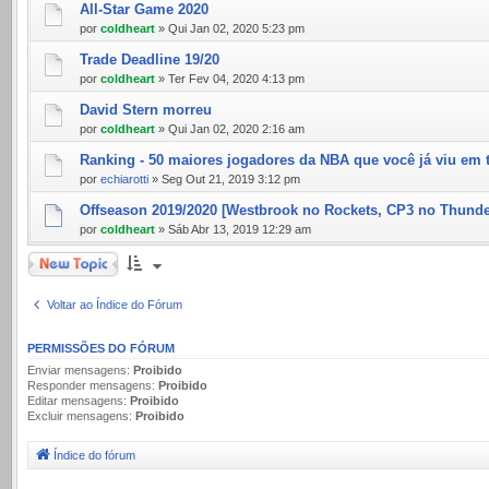
All-Star Game 2020
por
coldheart
» Qui Jan 02, 2020 5:23 pm
Trade Deadline 19/20
por
coldheart
» Ter Fev 04, 2020 4:13 pm
David Stern morreu
por
coldheart
» Qui Jan 02, 2020 2:16 am
Ranking - 50 maiores jogadores da NBA que você já viu em 
por
echiarotti
» Seg Out 21, 2019 3:12 pm
Offseason 2019/2020 [Westbrook no Rockets, CP3 no Thunde
por
coldheart
» Sáb Abr 13, 2019 12:29 am
Novo Tópico
Voltar ao Índice do Fórum
PERMISSÕES DO FÓRUM
Enviar mensagens:
Proibido
Responder mensagens:
Proibido
Editar mensagens:
Proibido
Excluir mensagens:
Proibido
Índice do fórum