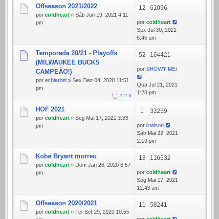
Offseason 2021/2022
12
61096
por
coldheart
» Sáb Jun 19, 2021 4:11
por
coldheart
pm
Sex Jul 30, 2021
5:45 am
Temporada 20/21 - Playoffs
52
164421
(MILWAUKEE BUCKS
por
SHOWTIME!
CAMPEÃO!)
por
echiarotti
» Sex Dez 04, 2020 11:51
Qua Jul 21, 2021
pm
1:28 pm
1
2
3
HOF 2021
1
33259
por
coldheart
» Seg Mai 17, 2021 3:33
por
linelson
pm
Sáb Mai 22, 2021
2:19 pm
Kobe Bryant morreu
18
116532
por
coldheart
» Dom Jan 26, 2020 6:57
por
coldheart
pm
Seg Mai 17, 2021
12:43 am
Offseason 2020/2021
11
58241
por
coldheart
» Ter Set 29, 2020 10:55