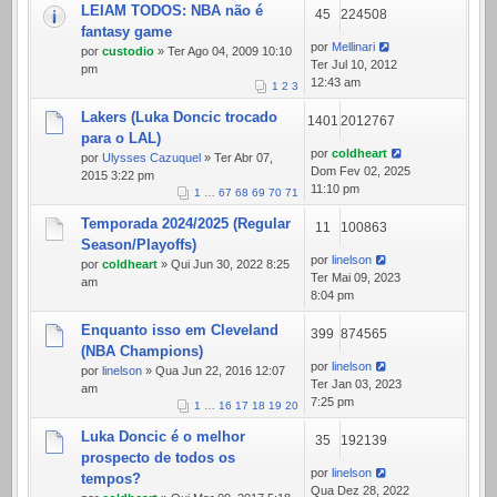
LEIAM TODOS: NBA não é
45
224508
fantasy game
por
Mellinari
por
custodio
» Ter Ago 04, 2009 10:10
Ter Jul 10, 2012
pm
12:43 am
1
2
3
Lakers (Luka Doncic trocado
1401
2012767
para o LAL)
por
coldheart
por
Ulysses Cazuquel
» Ter Abr 07,
Dom Fev 02, 2025
2015 3:22 pm
11:10 pm
1
…
67
68
69
70
71
Temporada 2024/2025 (Regular
11
100863
Season/Playoffs)
por
linelson
por
coldheart
» Qui Jun 30, 2022 8:25
Ter Mai 09, 2023
am
8:04 pm
Enquanto isso em Cleveland
399
874565
(NBA Champions)
por
linelson
por
linelson
» Qua Jun 22, 2016 12:07
Ter Jan 03, 2023
am
7:25 pm
1
…
16
17
18
19
20
Luka Doncic é o melhor
35
192139
prospecto de todos os
por
linelson
tempos?
Qua Dez 28, 2022