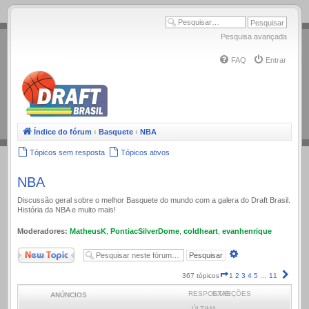
.
Pesquisa avançada
FAQ
Entrar
Índice do fórum
‹
Basquete
‹
NBA
Tópicos sem resposta
Tópicos ativos
NBA
Discussão geral sobre o melhor Basquete do mundo com a galera do Draft Brasil.
História da NBA e muito mais!
Moderadores:
MatheusK
,
PontiacSilverDome
,
coldheart
,
evanhenrique
Novo Tópico
Pesquisa
avançada
Página
Próx
367 tópicos
1
2
3
4
5
…
11
1
RESPOSTAS
EXIBIÇÕES
ANÚNCIOS
de
11
ÚLTIMA