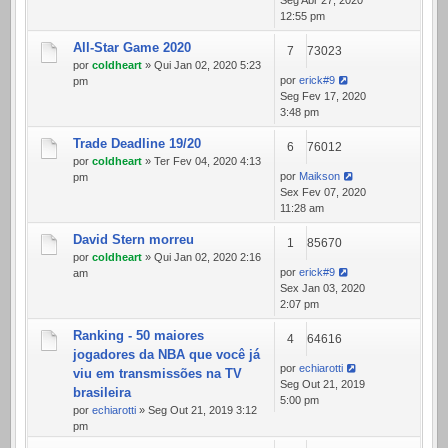
Seg Abr 27, 2020
12:55 pm
All-Star Game 2020
7
73023
por
coldheart
» Qui Jan 02, 2020 5:23
por
erick#9
pm
Seg Fev 17, 2020
3:48 pm
Trade Deadline 19/20
6
76012
por
coldheart
» Ter Fev 04, 2020 4:13
por
Maikson
pm
Sex Fev 07, 2020
11:28 am
David Stern morreu
1
85670
por
coldheart
» Qui Jan 02, 2020 2:16
por
erick#9
am
Sex Jan 03, 2020
2:07 pm
Ranking - 50 maiores
4
64616
jogadores da NBA que você já
por
echiarotti
viu em transmissões na TV
Seg Out 21, 2019
brasileira
5:00 pm
por
echiarotti
» Seg Out 21, 2019 3:12
pm