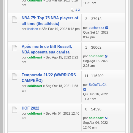
por
coldheart
» Qui Mar 09, 2017 5:18
11:21 am
am
1
2
NBA 75: Top 75 NBA players of
3
37913
all time (the athletic)
por
senhorxxx
por
linelson
» Sáb Fev 19, 2022 8:18 pm
Qua Set 14, 2022
8:47 pm
Após morte de Bill Russell,
1
36062
NBA aposenta sua camisa
por
coldheart
por
coldheart
» Seg Ago 15, 2022 2:22
Seg Ago 15, 2022
am
2:26 am
Temporada 21/22 (WARRIORS
11
116209
CAMPEÃO)
por
SeDuTLoCk
por
coldheart
» Seg Out 18, 2021 1:58
am
Qui Jun 16, 2022
11:37 pm
HOF 2022
0
54598
por
coldheart
» Seg Abr 04, 2022 12:40
por
coldheart
am
Seg Abr 04, 2022
12:40 am