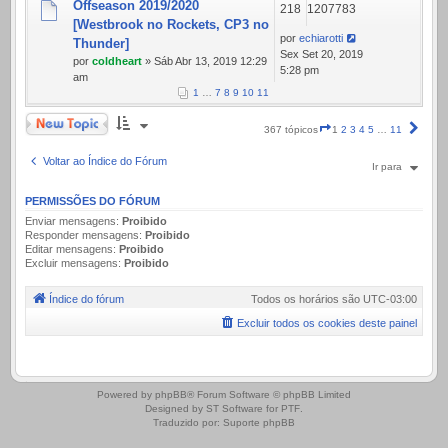
Offseason 2019/2020
218
1207783
[Westbrook no Rockets, CP3 no
por
echiarotti
Thunder]
Sex Set 20, 2019
por
coldheart
» Sáb Abr 13, 2019 12:29
5:28 pm
am
1
…
7
8
9
10
11
Novo Tópico
Página
Próx
367 tópicos
1
2
3
4
5
…
11
1
de
Voltar ao Índice do Fórum
Ir para
11
PERMISSÕES DO FÓRUM
Enviar mensagens:
Proibido
Responder mensagens:
Proibido
Editar mensagens:
Proibido
Excluir mensagens:
Proibido
Índice do fórum
Todos os horários são
UTC-03:00
Excluir todos os cookies deste painel
.
Powered by
phpBB
® Forum Software © phpBB Limited
Designed by
ST Software
for
PTF
.
Traduzido por:
Suporte phpBB