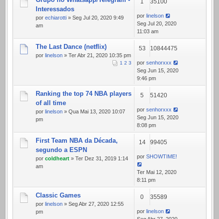
1
35100
Interessados
por
linelson
por
echiarotti
» Seg Jul 20, 2020 9:49
Seg Jul 20, 2020
am
11:03 am
The Last Dance (netflix)
53
10844475
por
linelson
» Ter Abr 21, 2020 10:35 pm
por
senhorxxx
1
2
3
Seg Jun 15, 2020
9:46 pm
Ranking the top 74 NBA players
5
51420
of all time
por
senhorxxx
por
linelson
» Qua Mai 13, 2020 10:07
Seg Jun 15, 2020
pm
8:08 pm
First Team NBA da Década,
14
99405
segundo a ESPN
por
SHOWTIME!
por
coldheart
» Ter Dez 31, 2019 1:14
am
Ter Mai 12, 2020
8:11 pm
Classic Games
0
35589
por
linelson
» Seg Abr 27, 2020 12:55
por
linelson
pm