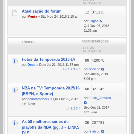
MENSAGEM
Atualização do forum
12
371315
por
Menta
» Sáb Nov 24, 2018 2:10 am
por
Lagoa
Qui Dez 06, 2018
11:36 am
RESPOSTAS
EXIBIÇÕES
TÓPICOS
ÚLTIMA
MENSAGEM
Fotos da Temporada 2013-14
89
420070
por
Deco
» Dom Jul 21, 2013 11:37 pm
por
linelson
1
2
3
4
5
Sáb Jul 06, 2019
8:06 pm
NBA na TV: Temporada 2015/16
68
321145
(ESPN, e Sportv)
por
Fuck_Grovildo
por
pedrobrodbeck
» Qui Out 25, 2012
11:13 pm
Seg Out 02, 2017
1
2
3
4
11:15 am
As 50 melhores séries de
36
207781
playoffs da NBA (pg. 3 = LINKS
por
linelson
DL!)