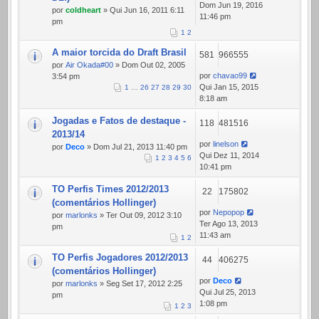
Dom Jun 19, 2016
por
coldheart
» Qui Jun 16, 2011 6:11
11:46 pm
pm
1
2
A maior torcida do Draft Brasil
581
966555
por
Air Okada#00
» Dom Out 02, 2005
por
chavao99
3:54 pm
Qui Jan 15, 2015
1
…
26
27
28
29
30
8:18 am
Jogadas e Fatos de destaque -
118
481516
2013/14
por
linelson
por
Deco
» Dom Jul 21, 2013 11:40 pm
Qui Dez 11, 2014
1
2
3
4
5
6
10:41 pm
TO Perfis Times 2012/2013
22
175802
(comentários Hollinger)
por
Nepopop
por
marlonks
» Ter Out 09, 2012 3:10
Ter Ago 13, 2013
pm
11:43 am
1
2
TO Perfis Jogadores 2012/2013
44
406275
(comentários Hollinger)
por
Deco
por
marlonks
» Seg Set 17, 2012 2:25
Qui Jul 25, 2013
pm
1:08 pm
1
2
3