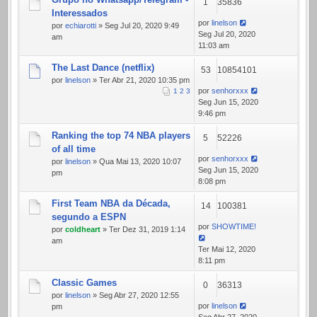
1
35836
Interessados
por
linelson
por
echiarotti
» Seg Jul 20, 2020 9:49
Seg Jul 20, 2020
am
11:03 am
The Last Dance (netflix)
53
10854101
por
linelson
» Ter Abr 21, 2020 10:35 pm
por
senhorxxx
1
2
3
Seg Jun 15, 2020
9:46 pm
Ranking the top 74 NBA players
5
52226
of all time
por
senhorxxx
por
linelson
» Qua Mai 13, 2020 10:07
Seg Jun 15, 2020
pm
8:08 pm
First Team NBA da Década,
14
100381
segundo a ESPN
por
SHOWTIME!
por
coldheart
» Ter Dez 31, 2019 1:14
am
Ter Mai 12, 2020
8:11 pm
Classic Games
0
36313
por
linelson
» Seg Abr 27, 2020 12:55
por
linelson
pm