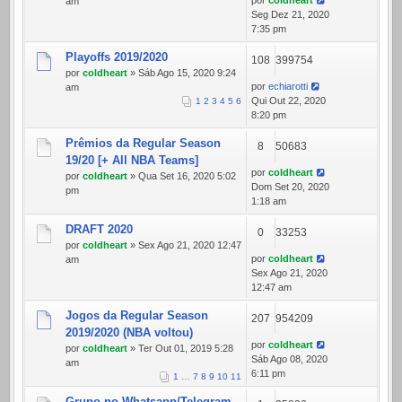
por
coldheart
am
Seg Dez 21, 2020
7:35 pm
Playoffs 2019/2020
108
399754
por
coldheart
» Sáb Ago 15, 2020 9:24
por
echiarotti
am
Qui Out 22, 2020
1
2
3
4
5
6
8:20 pm
Prêmios da Regular Season
8
50683
19/20 [+ All NBA Teams]
por
coldheart
por
coldheart
» Qua Set 16, 2020 5:02
Dom Set 20, 2020
pm
1:18 am
DRAFT 2020
0
33253
por
coldheart
» Sex Ago 21, 2020 12:47
por
coldheart
am
Sex Ago 21, 2020
12:47 am
Jogos da Regular Season
207
954209
2019/2020 (NBA voltou)
por
coldheart
por
coldheart
» Ter Out 01, 2019 5:28
Sáb Ago 08, 2020
am
6:11 pm
1
…
7
8
9
10
11
Grupo no Whatsapp/Telegram -