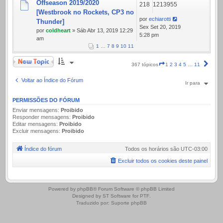
Offseason 2019/2020
218
1213955
[Westbrook no Rockets, CP3 no
por
echiarotti
Thunder]
Sex Set 20, 2019
por
coldheart
» Sáb Abr 13, 2019 12:29
5:28 pm
am
1
…
7
8
9
10
11
Novo Tópico
Página
Próx
367 tópicos
1
2
3
4
5
…
11
1
de
Voltar ao Índice do Fórum
Ir para
11
PERMISSÕES DO FÓRUM
Enviar mensagens:
Proibido
Responder mensagens:
Proibido
Editar mensagens:
Proibido
Excluir mensagens:
Proibido
Índice do fórum
Todos os horários são
UTC-03:00
Excluir todos os cookies deste painel
.
Powered by
phpBB
® Forum Software © phpBB Limited
Designed by
ST Software
for
PTF
.
Traduzido por:
Suporte phpBB