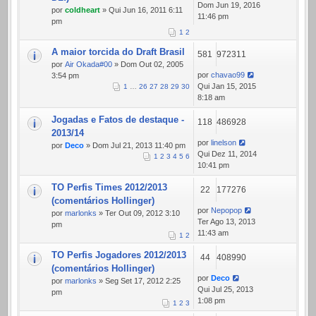
Dom Jun 19, 2016
por
coldheart
» Qui Jun 16, 2011 6:11
11:46 pm
pm
1
2
A maior torcida do Draft Brasil
581
972311
por
Air Okada#00
» Dom Out 02, 2005
por
chavao99
3:54 pm
Qui Jan 15, 2015
1
…
26
27
28
29
30
8:18 am
Jogadas e Fatos de destaque -
118
486928
2013/14
por
linelson
por
Deco
» Dom Jul 21, 2013 11:40 pm
Qui Dez 11, 2014
1
2
3
4
5
6
10:41 pm
TO Perfis Times 2012/2013
22
177276
(comentários Hollinger)
por
Nepopop
por
marlonks
» Ter Out 09, 2012 3:10
Ter Ago 13, 2013
pm
11:43 am
1
2
TO Perfis Jogadores 2012/2013
44
408990
(comentários Hollinger)
por
Deco
por
marlonks
» Seg Set 17, 2012 2:25
Qui Jul 25, 2013
pm
1:08 pm
1
2
3