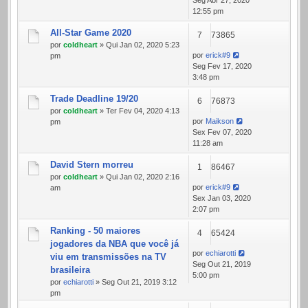
Seg Abr 27, 2020
12:55 pm
All-Star Game 2020
7
73865
por
coldheart
» Qui Jan 02, 2020 5:23
por
erick#9
pm
Seg Fev 17, 2020
3:48 pm
Trade Deadline 19/20
6
76873
por
coldheart
» Ter Fev 04, 2020 4:13
por
Maikson
pm
Sex Fev 07, 2020
11:28 am
David Stern morreu
1
86467
por
coldheart
» Qui Jan 02, 2020 2:16
por
erick#9
am
Sex Jan 03, 2020
2:07 pm
Ranking - 50 maiores
4
65424
jogadores da NBA que você já
por
echiarotti
viu em transmissões na TV
Seg Out 21, 2019
brasileira
5:00 pm
por
echiarotti
» Seg Out 21, 2019 3:12
pm