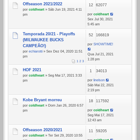
Offseason 2021/2022
12
62077
por
coldheart
» Sáb Jun 19, 2021 4:11
por
coldheart
pm
Sex Jul 30, 2021
5:45 am
Temporada 20/21 - Playoffs
52
166819
(MILWAUKEE BUCKS
por
SHOWTIME!
CAMPEÃO!)
por
echiarotti
» Sex Dez 04, 2020 11:51
Qua Jul 21, 2021
pm
1:28 pm
1
2
3
HOF 2021
1
34013
por
coldheart
» Seg Mai 17, 2021 3:33
por
linelson
pm
Sáb Mai 22, 2021
2:19 pm
Kobe Bryant morreu
18
117592
por
coldheart
» Dom Jan 26, 2020 6:57
por
coldheart
pm
Seg Mai 17, 2021
12:43 am
Offseason 2020/2021
11
59205
por
coldheart
» Ter Set 29, 2020 10:55