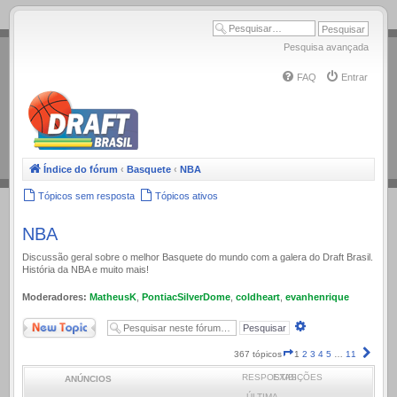
.
Pesquisa avançada
FAQ
Entrar
Índice do fórum
‹
Basquete
‹
NBA
Tópicos sem resposta
Tópicos ativos
NBA
Discussão geral sobre o melhor Basquete do mundo com a galera do Draft Brasil.
História da NBA e muito mais!
Moderadores:
MatheusK
,
PontiacSilverDome
,
coldheart
,
evanhenrique
Novo Tópico
Pesquisa
avançada
Página
Próx
367 tópicos
1
2
3
4
5
…
11
1
RESPOSTAS
EXIBIÇÕES
ANÚNCIOS
de
11
ÚLTIMA