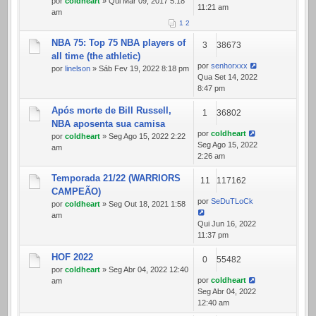
por
coldheart
» Qui Mar 09, 2017 5:18
11:21 am
am
1
2
NBA 75: Top 75 NBA players of
3
38673
all time (the athletic)
por
senhorxxx
por
linelson
» Sáb Fev 19, 2022 8:18 pm
Qua Set 14, 2022
8:47 pm
Após morte de Bill Russell,
1
36802
NBA aposenta sua camisa
por
coldheart
por
coldheart
» Seg Ago 15, 2022 2:22
Seg Ago 15, 2022
am
2:26 am
Temporada 21/22 (WARRIORS
11
117162
CAMPEÃO)
por
SeDuTLoCk
por
coldheart
» Seg Out 18, 2021 1:58
am
Qui Jun 16, 2022
11:37 pm
HOF 2022
0
55482
por
coldheart
» Seg Abr 04, 2022 12:40
por
coldheart
am
Seg Abr 04, 2022
12:40 am