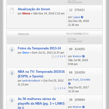
MENSAGEM
Atualização do forum
12
376421
por
Menta
» Sáb Nov 24, 2018 2:10 am
por
Lagoa
Qui Dez 06, 2018
11:36 am
RESPOSTAS
EXIBIÇÕES
TÓPICOS
ÚLTIMA
MENSAGEM
Fotos da Temporada 2013-14
89
424055
por
Deco
» Dom Jul 21, 2013 11:37 pm
por
linelson
1
2
3
4
5
Sáb Jul 06, 2019
8:06 pm
NBA na TV: Temporada 2015/16
68
324359
(ESPN, e Sportv)
por
Fuck_Grovildo
por
pedrobrodbeck
» Qui Out 25, 2012
11:13 pm
Seg Out 02, 2017
1
2
3
4
11:15 am
As 50 melhores séries de
36
209684
playoffs da NBA (pg. 3 = LINKS
por
linelson
DL!)