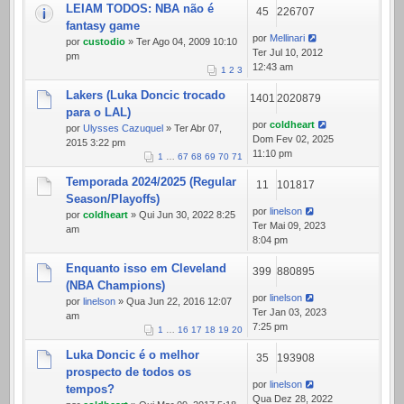
LEIAM TODOS: NBA não é
45
226707
fantasy game
por
Mellinari
por
custodio
» Ter Ago 04, 2009 10:10
Ter Jul 10, 2012
pm
12:43 am
1
2
3
Lakers (Luka Doncic trocado
1401
2020879
para o LAL)
por
coldheart
por
Ulysses Cazuquel
» Ter Abr 07,
Dom Fev 02, 2025
2015 3:22 pm
11:10 pm
1
…
67
68
69
70
71
Temporada 2024/2025 (Regular
11
101817
Season/Playoffs)
por
linelson
por
coldheart
» Qui Jun 30, 2022 8:25
Ter Mai 09, 2023
am
8:04 pm
Enquanto isso em Cleveland
399
880895
(NBA Champions)
por
linelson
por
linelson
» Qua Jun 22, 2016 12:07
Ter Jan 03, 2023
am
7:25 pm
1
…
16
17
18
19
20
Luka Doncic é o melhor
35
193908
prospecto de todos os
por
linelson
tempos?
Qua Dez 28, 2022