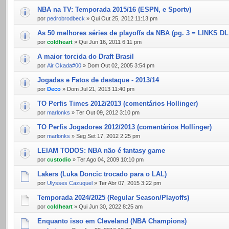
NBA na TV: Temporada 2015/16 (ESPN, e Sportv)
por
pedrobrodbeck
» Qui Out 25, 2012 11:13 pm
As 50 melhores séries de playoffs da NBA (pg. 3 = LINKS DL
por
coldheart
» Qui Jun 16, 2011 6:11 pm
A maior torcida do Draft Brasil
por
Air Okada#00
» Dom Out 02, 2005 3:54 pm
Jogadas e Fatos de destaque - 2013/14
por
Deco
» Dom Jul 21, 2013 11:40 pm
TO Perfis Times 2012/2013 (comentários Hollinger)
por
marlonks
» Ter Out 09, 2012 3:10 pm
TO Perfis Jogadores 2012/2013 (comentários Hollinger)
por
marlonks
» Seg Set 17, 2012 2:25 pm
LEIAM TODOS: NBA não é fantasy game
por
custodio
» Ter Ago 04, 2009 10:10 pm
Lakers (Luka Doncic trocado para o LAL)
por
Ulysses Cazuquel
» Ter Abr 07, 2015 3:22 pm
Temporada 2024/2025 (Regular Season/Playoffs)
por
coldheart
» Qui Jun 30, 2022 8:25 am
Enquanto isso em Cleveland (NBA Champions)