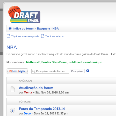
.
Índice do fórum
‹
Basquete
‹
NBA
Tópicos sem resposta
Tópicos ativos
NBA
Discussão geral sobre o melhor Basquete do mundo com a galera do Draft Brasil. Histó
Moderadores:
MatheusK
,
PontiacSilverDome
,
coldheart
,
evanhenrique
Novo Tópico
Pesquisa
avançada
ANÚNCIOS
Atualização do forum
por
Menta
» Sáb Nov 24, 2018 2:10 am
TÓPICOS
Fotos da Temporada 2013-14
por
Deco
» Dom Jul 21, 2013 11:37 pm