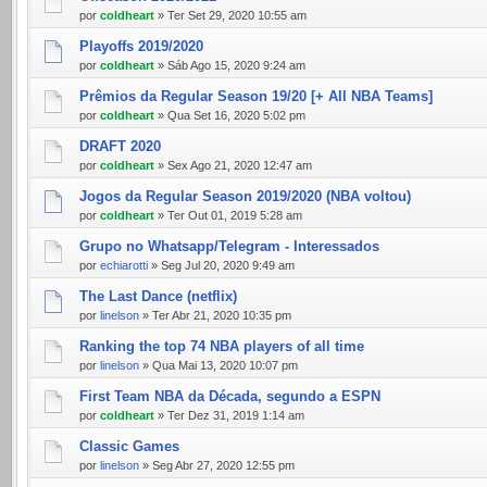
por
coldheart
» Ter Set 29, 2020 10:55 am
Playoffs 2019/2020
por
coldheart
» Sáb Ago 15, 2020 9:24 am
Prêmios da Regular Season 19/20 [+ All NBA Teams]
por
coldheart
» Qua Set 16, 2020 5:02 pm
DRAFT 2020
por
coldheart
» Sex Ago 21, 2020 12:47 am
Jogos da Regular Season 2019/2020 (NBA voltou)
por
coldheart
» Ter Out 01, 2019 5:28 am
Grupo no Whatsapp/Telegram - Interessados
por
echiarotti
» Seg Jul 20, 2020 9:49 am
The Last Dance (netflix)
por
linelson
» Ter Abr 21, 2020 10:35 pm
Ranking the top 74 NBA players of all time
por
linelson
» Qua Mai 13, 2020 10:07 pm
First Team NBA da Década, segundo a ESPN
por
coldheart
» Ter Dez 31, 2019 1:14 am
Classic Games
por
linelson
» Seg Abr 27, 2020 12:55 pm