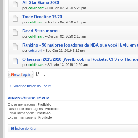
All-Star Game 2020
por
coldheart
» Qui Jan 02, 2020 5:23 pm
Trade Deadline 19/20
por
coldheart
» Ter Fev 04, 2020 4:13 pm
David Stern morreu
por
coldheart
» Qui Jan 02, 2020 2:16 am
Ranking - 50 maiores jogadores da NBA que você já viu em 
por
echiarotti
» Seg Out 21, 2019 3:12 pm
Offseason 2019/2020 [Westbrook no Rockets, CP3 no Thunde
por
coldheart
» Sáb Abr 13, 2019 12:29 am
Novo Tópico
Voltar ao Índice do Fórum
PERMISSÕES DO FÓRUM
Enviar mensagens:
Proibido
Responder mensagens:
Proibido
Editar mensagens:
Proibido
Excluir mensagens:
Proibido
Índice do fórum