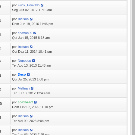
por
Fuck_Grovildo
8
Seg Out 02, 2017 11:15 am
por
linelson
6
Dom Jun 19, 2016 11:46 pm
por
chavao99
3
Qui Jan 15, 2015 8:18 am
por
linelson
2
Qui Dez 11, 2014 10:41 pm
por
Nepopop
7
Ter Ago 13, 2013 11:43 am
por
Deco
4
Qui Jul 25, 2013 1:08 pm
por
Mellinari
0
Ter Jul 10, 2012 12:43 am
por
coldheart
55
Dom Fev 02, 2025 11:10 pm
por
linelson
4
Ter Mai 09, 2023 8:04 pm
por
linelson
4
Ter Jan 03, 2023 7:25 pm