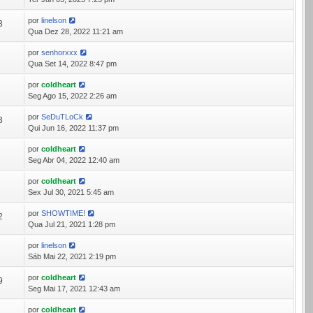
por
linelson
3
Qua Dez 28, 2022 11:21 am
por
senhorxxx
4
Qua Set 14, 2022 8:47 pm
por
coldheart
8
Seg Ago 15, 2022 2:26 am
por
SeDuTLoCk
3
Qui Jun 16, 2022 11:37 pm
por
coldheart
3
Seg Abr 04, 2022 12:40 am
por
coldheart
3
Sex Jul 30, 2021 5:45 am
por
SHOWTIME!
2
Qua Jul 21, 2021 1:28 pm
por
linelson
9
Sáb Mai 22, 2021 2:19 pm
por
coldheart
9
Seg Mai 17, 2021 12:43 am
por
coldheart