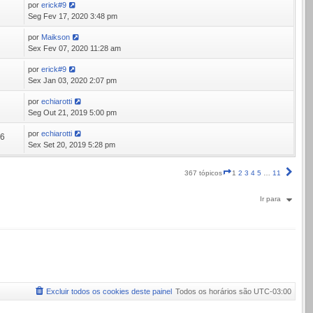
por
erick#9
3
Seg Fev 17, 2020 3:48 pm
por
Maikson
7
Sex Fev 07, 2020 11:28 am
por
erick#9
3
Sex Jan 03, 2020 2:07 pm
por
echiarotti
2
Seg Out 21, 2019 5:00 pm
por
echiarotti
86
Sex Set 20, 2019 5:28 pm
Página
Próx
367 tópicos
1
2
3
4
5
…
11
1
de
Ir para
11
Excluir todos os cookies deste painel
Todos os horários são
UTC-03:00