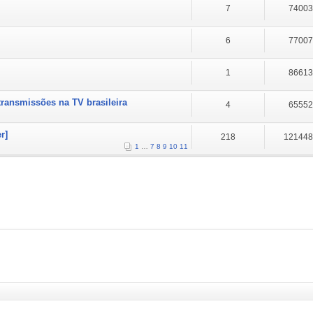
7
7400
6
7700
1
8661
transmissões na TV brasileira
4
6555
r]
218
12144
1
…
7
8
9
10
11