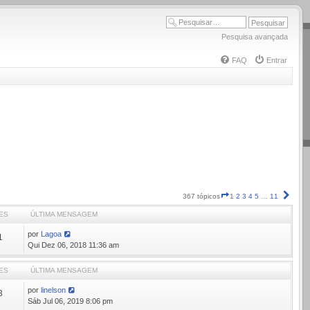
Pesquisa avançada
FAQ
Entrar
Página
Próx
367 tópicos
1
2
3
4
5
…
11
1
ES
ÚLTIMA MENSAGEM
de
11
por
Lagoa
1
Qui Dez 06, 2018 11:36 am
ES
ÚLTIMA MENSAGEM
por
linelson
3
Sáb Jul 06, 2019 8:06 pm