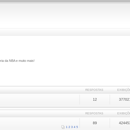
ria da NBA e muito mais!
RESPOSTAS
EXIBIÇÕ
12
37702
RESPOSTAS
EXIBIÇÕ
89
42445
1
2
3
4
5