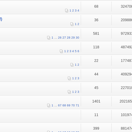
68
32470
1
2
3
4
!)
36
20988
1
2
581
97293
1
…
26
27
28
29
30
118
48749
1
2
3
4
5
6
22
17748
1
2
44
40929
1
2
3
45
22701
1
2
3
1401
20216
1
…
67
68
69
70
71
11
10197
399
88147