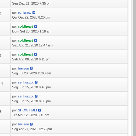
9
Seg Dez 21, 2020 7:35 pm
por
echiarotti
0
Qui Out 22, 2020 8:20 pm
por
coldheart
9
Dom Set 20, 2020 1:18 am
por
coldheart
3
Sex Ago 21, 2020 12:47 am
por
coldheart
9
Sáb Ago 08, 2020 6:11 pm
por
linelson
3
Seg Jul 20, 2020 11:03 am
por
senhorxxx
11
Seg Jun 15, 2020 9:46 pm
por
senhorxxx
3
Seg Jun 15, 2020 8:08 pm
por
SHOWTIME!
8
Ter Mai 12, 2020 8:11 pm
por
linelson
2
Seg Abr 27, 2020 12:55 pm