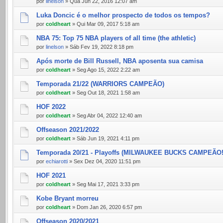
por
linelson
» Qua Jun 22, 2016 12:07 am
Luka Doncic é o melhor prospecto de todos os tempos?
por
coldheart
» Qui Mar 09, 2017 5:18 am
NBA 75: Top 75 NBA players of all time (the athletic)
por
linelson
» Sáb Fev 19, 2022 8:18 pm
Após morte de Bill Russell, NBA aposenta sua camisa
por
coldheart
» Seg Ago 15, 2022 2:22 am
Temporada 21/22 (WARRIORS CAMPEÃO)
por
coldheart
» Seg Out 18, 2021 1:58 am
HOF 2022
por
coldheart
» Seg Abr 04, 2022 12:40 am
Offseason 2021/2022
por
coldheart
» Sáb Jun 19, 2021 4:11 pm
Temporada 20/21 - Playoffs (MILWAUKEE BUCKS CAMPEÃO!
por
echiarotti
» Sex Dez 04, 2020 11:51 pm
HOF 2021
por
coldheart
» Seg Mai 17, 2021 3:33 pm
Kobe Bryant morreu
por
coldheart
» Dom Jan 26, 2020 6:57 pm
Offseason 2020/2021