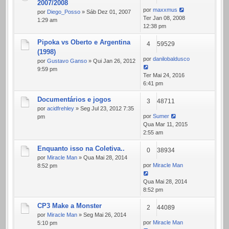
2007/2008
por
maxxmus
por
Diego_Posso
» Sáb Dez 01, 2007
Ter Jan 08, 2008
1:29 am
12:38 pm
Pipoka vs Oberto e Argentina
4
59529
(1998)
por
danilobaldusco
por
Gustavo Ganso
» Qui Jan 26, 2012
9:59 pm
Ter Mai 24, 2016
6:41 pm
Documentários e jogos
3
48711
por
acidfrehley
» Seg Jul 23, 2012 7:35
por
Sumer
pm
Qua Mar 11, 2015
2:55 am
Enquanto isso na Coletiva..
0
38934
por
Miracle Man
» Qua Mai 28, 2014
por
Miracle Man
8:52 pm
Qua Mai 28, 2014
8:52 pm
CP3 Make a Monster
2
44089
por
Miracle Man
» Seg Mai 26, 2014
por
Miracle Man
5:10 pm