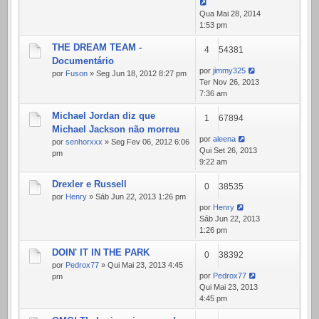
Qua Mai 28, 2014
1:53 pm
THE DREAM TEAM -
4
54381
Documentário
por
jimmy325
por
Fuson
» Seg Jun 18, 2012 8:27 pm
Ter Nov 26, 2013
7:36 am
Michael Jordan diz que
1
67894
Michael Jackson não morreu
por
aleena
por
senhorxxx
» Seg Fev 06, 2012 6:06
Qui Set 26, 2013
pm
9:22 am
Drexler e Russell
0
38535
por
Henry
» Sáb Jun 22, 2013 1:26 pm
por
Henry
Sáb Jun 22, 2013
1:26 pm
DOIN' IT IN THE PARK
0
38392
por
Pedrox77
» Qui Mai 23, 2013 4:45
por
Pedrox77
pm
Qui Mai 23, 2013
4:45 pm