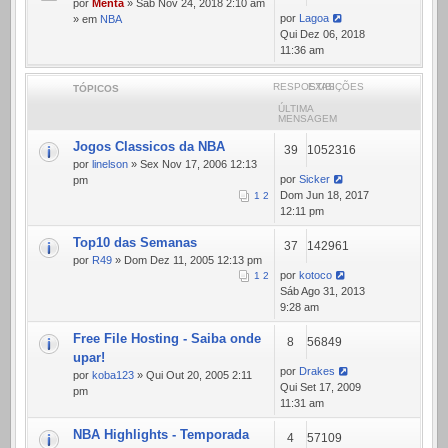
por
Menta
» Sáb Nov 24, 2018 2:10 am
por
Lagoa
» em
NBA
Qui Dez 06, 2018
11:36 am
RESPOSTAS
EXIBIÇÕES
TÓPICOS
ÚLTIMA
MENSAGEM
Jogos Classicos da NBA
39
1052316
por
linelson
» Sex Nov 17, 2006 12:13
por
Sicker
pm
Dom Jun 18, 2017
1
2
12:11 pm
Top10 das Semanas
37
142961
por
R49
» Dom Dez 11, 2005 12:13 pm
por
kotoco
1
2
Sáb Ago 31, 2013
9:28 am
Free File Hosting - Saiba onde
8
56849
upar!
por
Drakes
por
koba123
» Qui Out 20, 2005 2:11
Qui Set 17, 2009
pm
11:31 am
NBA Highlights - Temporada
4
57109