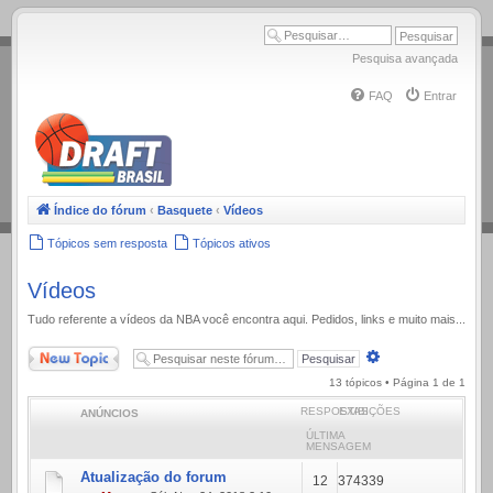
.
Pesquisa avançada
FAQ
Entrar
Índice do fórum
‹
Basquete
‹
Vídeos
Tópicos sem resposta
Tópicos ativos
Vídeos
Tudo referente a ví­deos da NBA você encontra aqui. Pedidos, links e muito mais...
Novo Tópico
Pesquisa
avançada
13 tópicos • Página
1
de
1
RESPOSTAS
EXIBIÇÕES
ANÚNCIOS
ÚLTIMA
MENSAGEM
Atualização do forum
12
374339