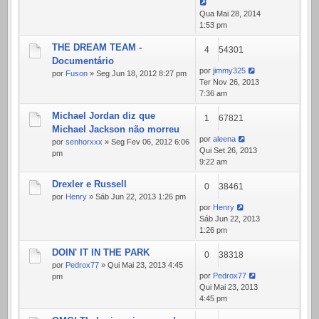
Qua Mai 28, 2014
1:53 pm
THE DREAM TEAM -
4
54301
Documentário
por
jimmy325
por
Fuson
» Seg Jun 18, 2012 8:27 pm
Ter Nov 26, 2013
7:36 am
Michael Jordan diz que
1
67821
Michael Jackson não morreu
por
aleena
por
senhorxxx
» Seg Fev 06, 2012 6:06
Qui Set 26, 2013
pm
9:22 am
Drexler e Russell
0
38461
por
Henry
» Sáb Jun 22, 2013 1:26 pm
por
Henry
Sáb Jun 22, 2013
1:26 pm
DOIN' IT IN THE PARK
0
38318
por
Pedrox77
» Qui Mai 23, 2013 4:45
por
Pedrox77
pm
Qui Mai 23, 2013
4:45 pm