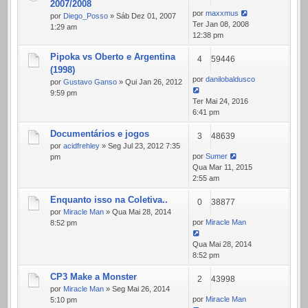
2007/2008
por
maxxmus
por
Diego_Posso
» Sáb Dez 01, 2007
Ter Jan 08, 2008
1:29 am
12:38 pm
Pipoka vs Oberto e Argentina
4
59446
(1998)
por
danilobaldusco
por
Gustavo Ganso
» Qui Jan 26, 2012
9:59 pm
Ter Mai 24, 2016
6:41 pm
Documentários e jogos
3
48639
por
acidfrehley
» Seg Jul 23, 2012 7:35
por
Sumer
pm
Qua Mar 11, 2015
2:55 am
Enquanto isso na Coletiva..
0
38877
por
Miracle Man
» Qua Mai 28, 2014
por
Miracle Man
8:52 pm
Qua Mai 28, 2014
8:52 pm
CP3 Make a Monster
2
43998
por
Miracle Man
» Seg Mai 26, 2014
por
Miracle Man
5:10 pm