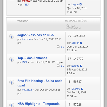
por
Menta
» Sáb Nov 24, 2018 2:10 am
por
Lagoa
» em
NBA
Qui Dez 06, 2018
11:36 am
RESPOSTAS
EXIBIÇÕES
TÓPICOS
ÚLTIMA
MENSAGEM
Jogos Classicos da NBA
39
1051832
por
linelson
» Sex Nov 17, 2006 12:13
por
Sicker
pm
Dom Jun 18, 2017
1
2
12:11 pm
Top10 das Semanas
37
142779
por
R49
» Dom Dez 11, 2005 12:13 pm
por
kotoco
1
2
Sáb Ago 31, 2013
9:28 am
Free File Hosting - Saiba onde
8
56737
upar!
por
Drakes
por
koba123
» Qui Out 20, 2005 2:11
Qui Set 17, 2009
pm
11:31 am
NBA Highlights - Temporada
4
57028