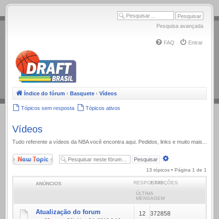
.
Pesquisa avançada
FAQ
Entrar
Índice do fórum
‹
Basquete
‹
Vídeos
Tópicos sem resposta
Tópicos ativos
Vídeos
Tudo referente a ví­deos da NBA você encontra aqui. Pedidos, links e muito mais...
Novo Tópico
Pesquisa
avançada
13 tópicos • Página
1
de
1
RESPOSTAS
EXIBIÇÕES
ANÚNCIOS
ÚLTIMA
MENSAGEM
Atualização do forum
12
372858