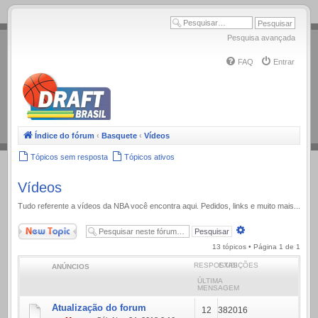
.
Pesquisa avançada
FAQ
Entrar
Índice do fórum
‹
Basquete
‹
Vídeos
Tópicos sem resposta
Tópicos ativos
Vídeos
Tudo referente a ví­deos da NBA você encontra aqui. Pedidos, links e muito mais...
Novo Tópico
Pesquisa
avançada
13 tópicos • Página
1
de
1
RESPOSTAS
EXIBIÇÕES
ANÚNCIOS
ÚLTIMA
MENSAGEM
Atualização do forum
12
382016