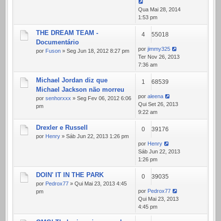
Qua Mai 28, 2014
1:53 pm
THE DREAM TEAM -
4
55018
Documentário
por
jimmy325
por
Fuson
» Seg Jun 18, 2012 8:27 pm
Ter Nov 26, 2013
7:36 am
Michael Jordan diz que
1
68539
Michael Jackson não morreu
por
aleena
por
senhorxxx
» Seg Fev 06, 2012 6:06
Qui Set 26, 2013
pm
9:22 am
Drexler e Russell
0
39176
por
Henry
» Sáb Jun 22, 2013 1:26 pm
por
Henry
Sáb Jun 22, 2013
1:26 pm
DOIN' IT IN THE PARK
0
39035
por
Pedrox77
» Qui Mai 23, 2013 4:45
por
Pedrox77
pm
Qui Mai 23, 2013
4:45 pm