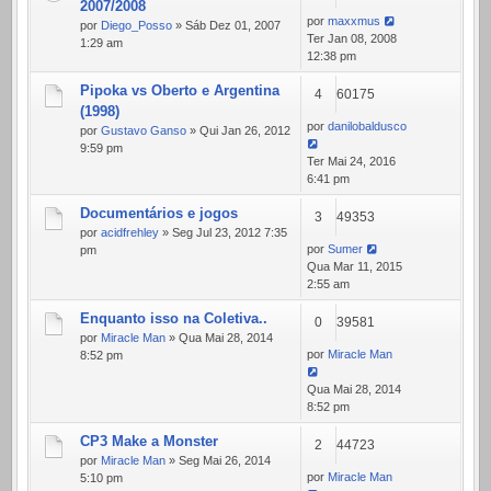
2007/2008
por
maxxmus
por
Diego_Posso
» Sáb Dez 01, 2007
Ter Jan 08, 2008
1:29 am
12:38 pm
Pipoka vs Oberto e Argentina
4
60175
(1998)
por
danilobaldusco
por
Gustavo Ganso
» Qui Jan 26, 2012
9:59 pm
Ter Mai 24, 2016
6:41 pm
Documentários e jogos
3
49353
por
acidfrehley
» Seg Jul 23, 2012 7:35
por
Sumer
pm
Qua Mar 11, 2015
2:55 am
Enquanto isso na Coletiva..
0
39581
por
Miracle Man
» Qua Mai 28, 2014
por
Miracle Man
8:52 pm
Qua Mai 28, 2014
8:52 pm
CP3 Make a Monster
2
44723
por
Miracle Man
» Seg Mai 26, 2014
por
Miracle Man
5:10 pm