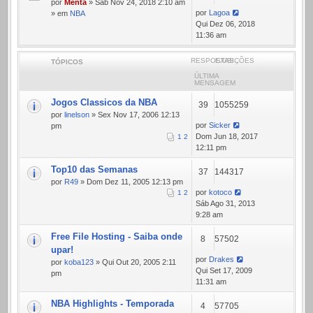
por
Menta
» Sáb Nov 24, 2018 2:10 am
por
Lagoa
» em
NBA
Qui Dez 06, 2018
11:36 am
RESPOSTAS
EXIBIÇÕES
TÓPICOS
ÚLTIMA
MENSAGEM
Jogos Classicos da NBA
39
1055259
por
linelson
» Sex Nov 17, 2006 12:13
por
Sicker
pm
Dom Jun 18, 2017
1
2
12:11 pm
Top10 das Semanas
37
144317
por
R49
» Dom Dez 11, 2005 12:13 pm
por
kotoco
1
2
Sáb Ago 31, 2013
9:28 am
Free File Hosting - Saiba onde
8
57502
upar!
por
Drakes
por
koba123
» Qui Out 20, 2005 2:11
Qui Set 17, 2009
pm
11:31 am
NBA Highlights - Temporada
4
57705