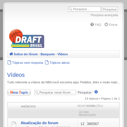
.
Pesquisa avançada
FAQ
Entrar
Índice do fórum
‹
Basquete
‹
Vídeos
Tópicos sem resposta
Tópicos ativos
Vídeos
Tudo referente a ví­deos da NBA você encontra aqui. Pedidos, links e muito mais...
Novo Tópico
Pesquisa
avançada
13 tópicos • Página
1
de
1
RESPOSTAS
EXIBIÇÕES
ANÚNCIOS
ÚLTIMA
MENSAGEM
Atualização do forum
12
380567