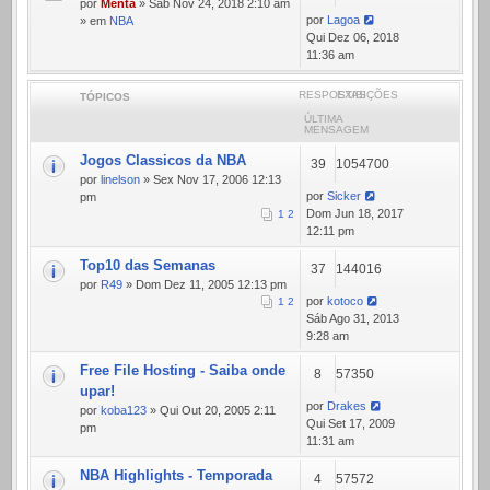
por
Menta
» Sáb Nov 24, 2018 2:10 am
por
Lagoa
» em
NBA
Qui Dez 06, 2018
11:36 am
RESPOSTAS
EXIBIÇÕES
TÓPICOS
ÚLTIMA
MENSAGEM
Jogos Classicos da NBA
39
1054700
por
linelson
» Sex Nov 17, 2006 12:13
por
Sicker
pm
Dom Jun 18, 2017
1
2
12:11 pm
Top10 das Semanas
37
144016
por
R49
» Dom Dez 11, 2005 12:13 pm
por
kotoco
1
2
Sáb Ago 31, 2013
9:28 am
Free File Hosting - Saiba onde
8
57350
upar!
por
Drakes
por
koba123
» Qui Out 20, 2005 2:11
Qui Set 17, 2009
pm
11:31 am
NBA Highlights - Temporada
4
57572