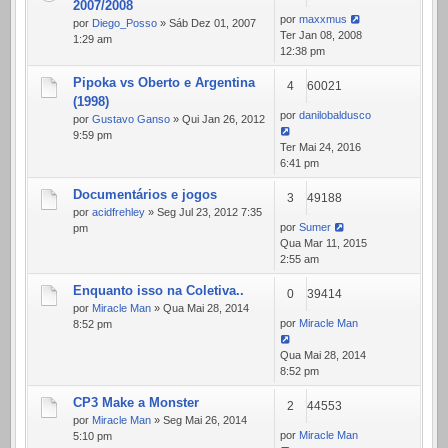
2007/2008
por
maxxmus
por
Diego_Posso
» Sáb Dez 01, 2007
Ter Jan 08, 2008
1:29 am
12:38 pm
Pipoka vs Oberto e Argentina
4
60021
(1998)
por
danilobaldusco
por
Gustavo Ganso
» Qui Jan 26, 2012
9:59 pm
Ter Mai 24, 2016
6:41 pm
Documentários e jogos
3
49188
por
acidfrehley
» Seg Jul 23, 2012 7:35
por
Sumer
pm
Qua Mar 11, 2015
2:55 am
Enquanto isso na Coletiva..
0
39414
por
Miracle Man
» Qua Mai 28, 2014
por
Miracle Man
8:52 pm
Qua Mai 28, 2014
8:52 pm
CP3 Make a Monster
2
44553
por
Miracle Man
» Seg Mai 26, 2014
por
Miracle Man
5:10 pm