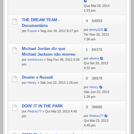
Qua Mai 28, 2014
1:53 pm
THE DREAM TEAM -
4
54859
Documentário
por
jimmy325
por
Fuson
» Seg Jun 18, 2012 8:27 pm
Ter Nov 26, 2013
7:36 am
Michael Jordan diz que
1
68376
Michael Jackson não morreu
por
aleena
por
senhorxxx
» Seg Fev 06, 2012 6:06
Qui Set 26, 2013
pm
9:22 am
Drexler e Russell
0
38978
por
Henry
» Sáb Jun 22, 2013 1:26 pm
por
Henry
Sáb Jun 22, 2013
1:26 pm
DOIN' IT IN THE PARK
0
38886
por
Pedrox77
» Qui Mai 23, 2013 4:45
por
Pedrox77
pm
Qui Mai 23, 2013
4:45 pm