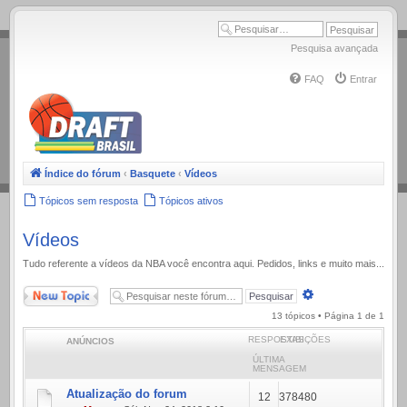
.
Pesquisa avançada
FAQ
Entrar
Índice do fórum
‹
Basquete
‹
Vídeos
Tópicos sem resposta
Tópicos ativos
Vídeos
Tudo referente a ví­deos da NBA você encontra aqui. Pedidos, links e muito mais...
Novo Tópico
Pesquisa
avançada
13 tópicos • Página
1
de
1
RESPOSTAS
EXIBIÇÕES
ANÚNCIOS
ÚLTIMA
MENSAGEM
Atualização do forum
12
378480