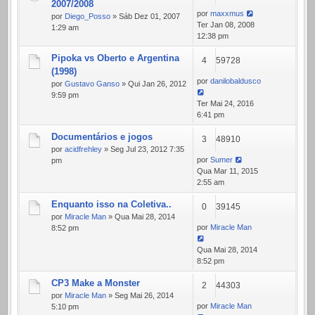
2007/2008
por
maxxmus
por
Diego_Posso
» Sáb Dez 01, 2007
Ter Jan 08, 2008
1:29 am
12:38 pm
Pipoka vs Oberto e Argentina
4
59728
(1998)
por
danilobaldusco
por
Gustavo Ganso
» Qui Jan 26, 2012
9:59 pm
Ter Mai 24, 2016
6:41 pm
Documentários e jogos
3
48910
por
acidfrehley
» Seg Jul 23, 2012 7:35
por
Sumer
pm
Qua Mar 11, 2015
2:55 am
Enquanto isso na Coletiva..
0
39145
por
Miracle Man
» Qua Mai 28, 2014
por
Miracle Man
8:52 pm
Qua Mai 28, 2014
8:52 pm
CP3 Make a Monster
2
44303
por
Miracle Man
» Seg Mai 26, 2014
por
Miracle Man
5:10 pm