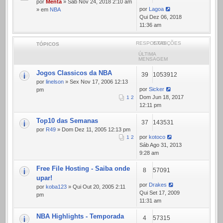
por
Menta
» Sáb Nov 24, 2018 2:10 am
por
Lagoa
» em
NBA
Qui Dez 06, 2018
11:36 am
RESPOSTAS
EXIBIÇÕES
TÓPICOS
ÚLTIMA
MENSAGEM
Jogos Classicos da NBA
39
1053912
por
linelson
» Sex Nov 17, 2006 12:13
por
Sicker
pm
Dom Jun 18, 2017
1
2
12:11 pm
Top10 das Semanas
37
143531
por
R49
» Dom Dez 11, 2005 12:13 pm
por
kotoco
1
2
Sáb Ago 31, 2013
9:28 am
Free File Hosting - Saiba onde
8
57091
upar!
por
Drakes
por
koba123
» Qui Out 20, 2005 2:11
Qui Set 17, 2009
pm
11:31 am
NBA Highlights - Temporada
4
57315