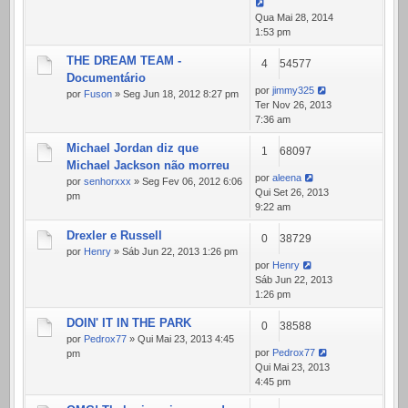
Qua Mai 28, 2014
1:53 pm
THE DREAM TEAM -
4
54577
Documentário
por
jimmy325
por
Fuson
» Seg Jun 18, 2012 8:27 pm
Ter Nov 26, 2013
7:36 am
Michael Jordan diz que
1
68097
Michael Jackson não morreu
por
aleena
por
senhorxxx
» Seg Fev 06, 2012 6:06
Qui Set 26, 2013
pm
9:22 am
Drexler e Russell
0
38729
por
Henry
» Sáb Jun 22, 2013 1:26 pm
por
Henry
Sáb Jun 22, 2013
1:26 pm
DOIN' IT IN THE PARK
0
38588
por
Pedrox77
» Qui Mai 23, 2013 4:45
por
Pedrox77
pm
Qui Mai 23, 2013
4:45 pm