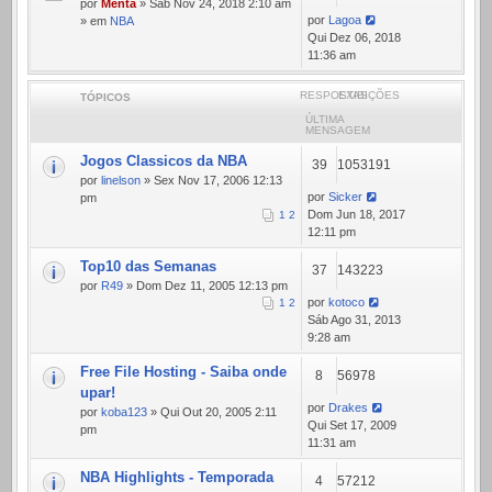
por
Menta
» Sáb Nov 24, 2018 2:10 am
por
Lagoa
» em
NBA
Qui Dez 06, 2018
11:36 am
RESPOSTAS
EXIBIÇÕES
TÓPICOS
ÚLTIMA
MENSAGEM
Jogos Classicos da NBA
39
1053191
por
linelson
» Sex Nov 17, 2006 12:13
por
Sicker
pm
Dom Jun 18, 2017
1
2
12:11 pm
Top10 das Semanas
37
143223
por
R49
» Dom Dez 11, 2005 12:13 pm
por
kotoco
1
2
Sáb Ago 31, 2013
9:28 am
Free File Hosting - Saiba onde
8
56978
upar!
por
Drakes
por
koba123
» Qui Out 20, 2005 2:11
Qui Set 17, 2009
pm
11:31 am
NBA Highlights - Temporada
4
57212