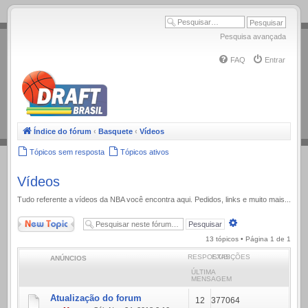
.
Pesquisa avançada
FAQ
Entrar
Índice do fórum
‹
Basquete
‹
Vídeos
Tópicos sem resposta
Tópicos ativos
Vídeos
Tudo referente a ví­deos da NBA você encontra aqui. Pedidos, links e muito mais...
Novo Tópico
Pesquisa
avançada
13 tópicos • Página
1
de
1
RESPOSTAS
EXIBIÇÕES
ANÚNCIOS
ÚLTIMA
MENSAGEM
Atualização do forum
12
377064