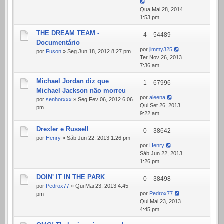
Qua Mai 28, 2014
1:53 pm
THE DREAM TEAM -
4
54489
Documentário
por
jimmy325
por
Fuson
» Seg Jun 18, 2012 8:27 pm
Ter Nov 26, 2013
7:36 am
Michael Jordan diz que
1
67996
Michael Jackson não morreu
por
aleena
por
senhorxxx
» Seg Fev 06, 2012 6:06
Qui Set 26, 2013
pm
9:22 am
Drexler e Russell
0
38642
por
Henry
» Sáb Jun 22, 2013 1:26 pm
por
Henry
Sáb Jun 22, 2013
1:26 pm
DOIN' IT IN THE PARK
0
38498
por
Pedrox77
» Qui Mai 23, 2013 4:45
por
Pedrox77
pm
Qui Mai 23, 2013
4:45 pm