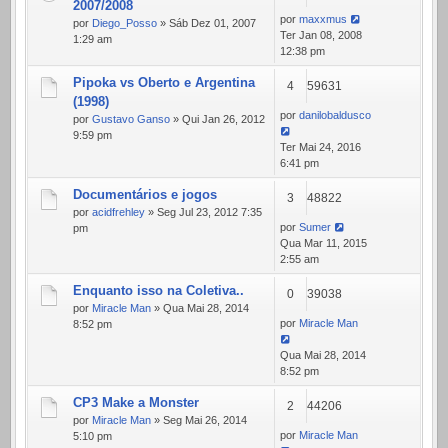
2007/2008
por
maxxmus
por
Diego_Posso
» Sáb Dez 01, 2007
Ter Jan 08, 2008
1:29 am
12:38 pm
Pipoka vs Oberto e Argentina
4
59631
(1998)
por
danilobaldusco
por
Gustavo Ganso
» Qui Jan 26, 2012
9:59 pm
Ter Mai 24, 2016
6:41 pm
Documentários e jogos
3
48822
por
acidfrehley
» Seg Jul 23, 2012 7:35
por
Sumer
pm
Qua Mar 11, 2015
2:55 am
Enquanto isso na Coletiva..
0
39038
por
Miracle Man
» Qua Mai 28, 2014
por
Miracle Man
8:52 pm
Qua Mai 28, 2014
8:52 pm
CP3 Make a Monster
2
44206
por
Miracle Man
» Seg Mai 26, 2014
por
Miracle Man
5:10 pm