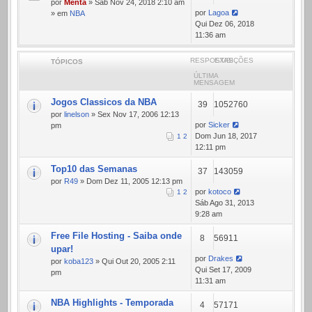
por
Menta
» Sáb Nov 24, 2018 2:10 am
por
Lagoa
» em
NBA
Qui Dez 06, 2018
11:36 am
RESPOSTAS
EXIBIÇÕES
TÓPICOS
ÚLTIMA
MENSAGEM
Jogos Classicos da NBA
39
1052760
por
linelson
» Sex Nov 17, 2006 12:13
por
Sicker
pm
Dom Jun 18, 2017
1
2
12:11 pm
Top10 das Semanas
37
143059
por
R49
» Dom Dez 11, 2005 12:13 pm
por
kotoco
1
2
Sáb Ago 31, 2013
9:28 am
Free File Hosting - Saiba onde
8
56911
upar!
por
Drakes
por
koba123
» Qui Out 20, 2005 2:11
Qui Set 17, 2009
pm
11:31 am
NBA Highlights - Temporada
4
57171