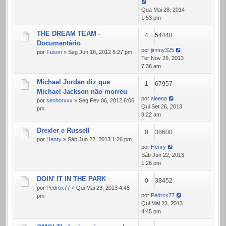
Qua Mai 28, 2014
1:53 pm
THE DREAM TEAM -
4
54448
Documentário
por
jimmy325
por
Fuson
» Seg Jun 18, 2012 8:27 pm
Ter Nov 26, 2013
7:36 am
Michael Jordan diz que
1
67957
Michael Jackson não morreu
por
aleena
por
senhorxxx
» Seg Fev 06, 2012 6:06
Qui Set 26, 2013
pm
9:22 am
Drexler e Russell
0
38600
por
Henry
» Sáb Jun 22, 2013 1:26 pm
por
Henry
Sáb Jun 22, 2013
1:26 pm
DOIN' IT IN THE PARK
0
38452
por
Pedrox77
» Qui Mai 23, 2013 4:45
por
Pedrox77
pm
Qui Mai 23, 2013
4:45 pm