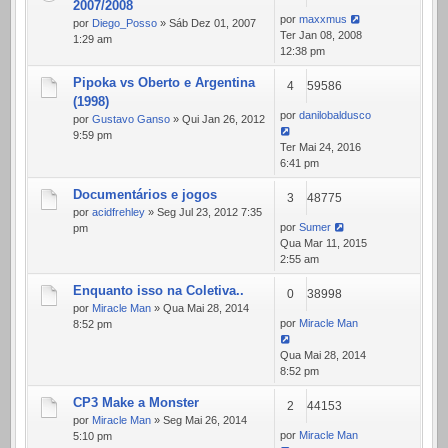
2007/2008
por
maxxmus
por
Diego_Posso
» Sáb Dez 01, 2007
Ter Jan 08, 2008
1:29 am
12:38 pm
Pipoka vs Oberto e Argentina
4
59586
(1998)
por
danilobaldusco
por
Gustavo Ganso
» Qui Jan 26, 2012
9:59 pm
Ter Mai 24, 2016
6:41 pm
Documentários e jogos
3
48775
por
acidfrehley
» Seg Jul 23, 2012 7:35
por
Sumer
pm
Qua Mar 11, 2015
2:55 am
Enquanto isso na Coletiva..
0
38998
por
Miracle Man
» Qua Mai 28, 2014
por
Miracle Man
8:52 pm
Qua Mai 28, 2014
8:52 pm
CP3 Make a Monster
2
44153
por
Miracle Man
» Seg Mai 26, 2014
por
Miracle Man
5:10 pm