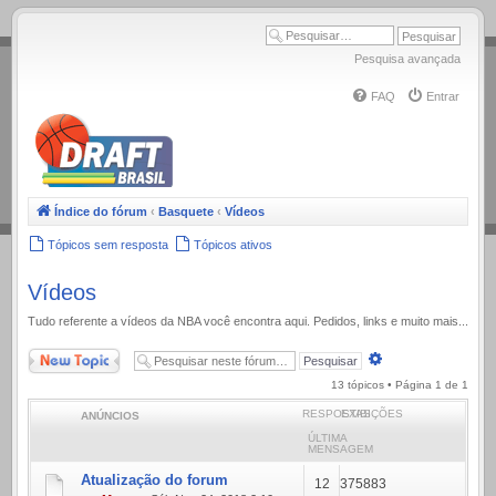
.
Pesquisa avançada
FAQ
Entrar
Índice do fórum
‹
Basquete
‹
Vídeos
Tópicos sem resposta
Tópicos ativos
Vídeos
Tudo referente a ví­deos da NBA você encontra aqui. Pedidos, links e muito mais...
Novo Tópico
Pesquisa
avançada
13 tópicos • Página
1
de
1
RESPOSTAS
EXIBIÇÕES
ANÚNCIOS
ÚLTIMA
MENSAGEM
Atualização do forum
12
375883