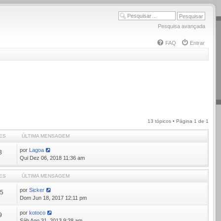
Pesquisa avançada
FAQ
Entrar
13 tópicos • Página
1
de
1
ES
ÚLTIMA MENSAGEM
por
Lagoa
3
Qui Dez 06, 2018 11:36 am
ES
ÚLTIMA MENSAGEM
por
Sicker
05
Dom Jun 18, 2017 12:11 pm
por
kotoco
9
Sáb Ago 31, 2013 9:28 am