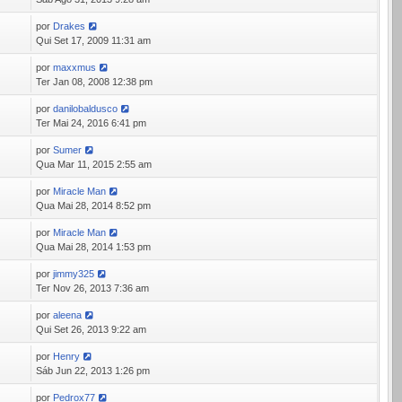
por
Drakes
9
Qui Set 17, 2009 11:31 am
por
maxxmus
2
Ter Jan 08, 2008 12:38 pm
por
danilobaldusco
6
Ter Mai 24, 2016 6:41 pm
por
Sumer
0
Qua Mar 11, 2015 2:55 am
por
Miracle Man
3
Qua Mai 28, 2014 8:52 pm
por
Miracle Man
1
Qua Mai 28, 2014 1:53 pm
por
jimmy325
0
Ter Nov 26, 2013 7:36 am
por
aleena
6
Qui Set 26, 2013 9:22 am
por
Henry
7
Sáb Jun 22, 2013 1:26 pm
por
Pedrox77
6