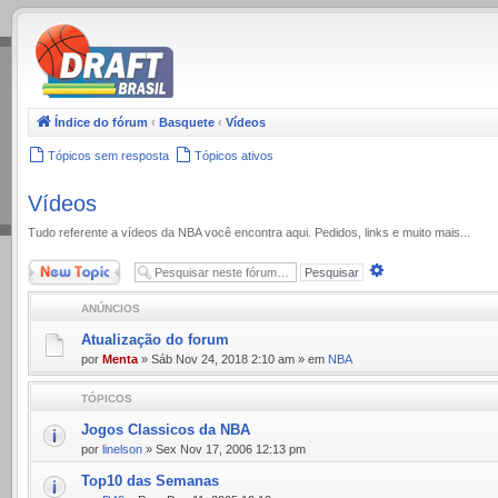
.
Índice do fórum
‹
Basquete
‹
Vídeos
Tópicos sem resposta
Tópicos ativos
Vídeos
Tudo referente a ví­deos da NBA você encontra aqui. Pedidos, links e muito mais...
Novo Tópico
Pesquisa
avançada
ANÚNCIOS
Atualização do forum
por
Menta
» Sáb Nov 24, 2018 2:10 am » em
NBA
TÓPICOS
Jogos Classicos da NBA
por
linelson
» Sex Nov 17, 2006 12:13 pm
Top10 das Semanas