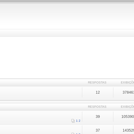
RESPOSTAS
EXIBIÇÕ
12
37846
RESPOSTAS
EXIBIÇÕ
39
10539
1
2
37
14352