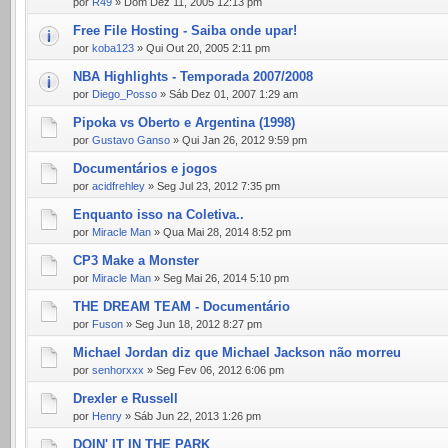
por
R49
» Dom Dez 11, 2005 12:13 pm
Free File Hosting - Saiba onde upar!
por
koba123
» Qui Out 20, 2005 2:11 pm
NBA Highlights - Temporada 2007/2008
por
Diego_Posso
» Sáb Dez 01, 2007 1:29 am
Pipoka vs Oberto e Argentina (1998)
por
Gustavo Ganso
» Qui Jan 26, 2012 9:59 pm
Documentários e jogos
por
acidfrehley
» Seg Jul 23, 2012 7:35 pm
Enquanto isso na Coletiva..
por
Miracle Man
» Qua Mai 28, 2014 8:52 pm
CP3 Make a Monster
por
Miracle Man
» Seg Mai 26, 2014 5:10 pm
THE DREAM TEAM - Documentário
por
Fuson
» Seg Jun 18, 2012 8:27 pm
Michael Jordan diz que Michael Jackson não morreu
por
senhorxxx
» Seg Fev 06, 2012 6:06 pm
Drexler e Russell
por
Henry
» Sáb Jun 22, 2013 1:26 pm
DOIN' IT IN THE PARK