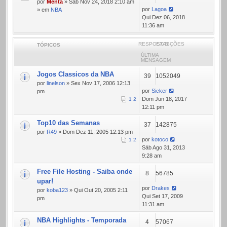
por
Menta
» Sáb Nov 24, 2018 2:10 am
por
Lagoa
» em
NBA
Qui Dez 06, 2018
11:36 am
RESPOSTAS
EXIBIÇÕES
TÓPICOS
ÚLTIMA
MENSAGEM
Jogos Classicos da NBA
39
1052049
por
linelson
» Sex Nov 17, 2006 12:13
por
Sicker
pm
Dom Jun 18, 2017
1
2
12:11 pm
Top10 das Semanas
37
142875
por
R49
» Dom Dez 11, 2005 12:13 pm
por
kotoco
1
2
Sáb Ago 31, 2013
9:28 am
Free File Hosting - Saiba onde
8
56785
upar!
por
Drakes
por
koba123
» Qui Out 20, 2005 2:11
Qui Set 17, 2009
pm
11:31 am
NBA Highlights - Temporada
4
57067