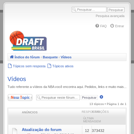
.
Pesquisa avançada
FAQ
Entrar
Índice do fórum
‹
Basquete
‹
Vídeos
Tópicos sem resposta
Tópicos ativos
Vídeos
Tudo referente a ví­deos da NBA você encontra aqui. Pedidos, links e muito mais...
Novo Tópico
Pesquisa
avançada
13 tópicos • Página
1
de
1
RESPOSTAS
EXIBIÇÕES
ANÚNCIOS
ÚLTIMA
MENSAGEM
Atualização do forum
12
373432