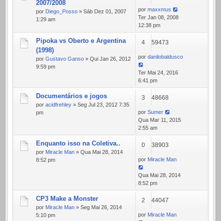
2007/2008
por
maxxmus
por
Diego_Posso
» Sáb Dez 01, 2007
Ter Jan 08, 2008
1:29 am
12:38 pm
Pipoka vs Oberto e Argentina
4
59473
(1998)
por
danilobaldusco
por
Gustavo Ganso
» Qui Jan 26, 2012
9:59 pm
Ter Mai 24, 2016
6:41 pm
Documentários e jogos
3
48668
por
acidfrehley
» Seg Jul 23, 2012 7:35
por
Sumer
pm
Qua Mar 11, 2015
2:55 am
Enquanto isso na Coletiva..
0
38903
por
Miracle Man
» Qua Mai 28, 2014
por
Miracle Man
8:52 pm
Qua Mai 28, 2014
8:52 pm
CP3 Make a Monster
2
44047
por
Miracle Man
» Seg Mai 26, 2014
por
Miracle Man
5:10 pm