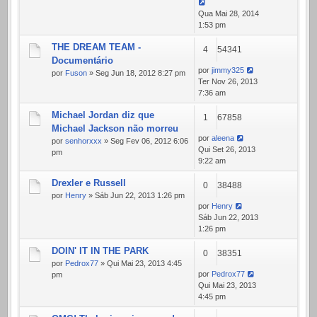
Qua Mai 28, 2014
1:53 pm
THE DREAM TEAM -
4
54341
Documentário
por
jimmy325
por
Fuson
» Seg Jun 18, 2012 8:27 pm
Ter Nov 26, 2013
7:36 am
Michael Jordan diz que
1
67858
Michael Jackson não morreu
por
aleena
por
senhorxxx
» Seg Fev 06, 2012 6:06
Qui Set 26, 2013
pm
9:22 am
Drexler e Russell
0
38488
por
Henry
» Sáb Jun 22, 2013 1:26 pm
por
Henry
Sáb Jun 22, 2013
1:26 pm
DOIN' IT IN THE PARK
0
38351
por
Pedrox77
» Qui Mai 23, 2013 4:45
por
Pedrox77
pm
Qui Mai 23, 2013
4:45 pm