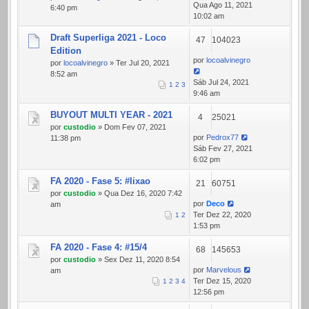
Qua Ago 11, 2021
6:40 pm
10:02 am
Draft Superliga 2021 - Loco
47
104023
Edition
por
locoalvinegro
por
locoalvinegro
» Ter Jul 20, 2021
8:52 am
Sáb Jul 24, 2021
1
2
3
9:46 am
BUYOUT MULTI YEAR - 2021
4
25021
por
custodio
» Dom Fev 07, 2021
por
Pedrox77
11:38 pm
Sáb Fev 27, 2021
6:02 pm
FA 2020 - Fase 5: #lixao
21
60751
por
custodio
» Qua Dez 16, 2020 7:42
por
Deco
am
Ter Dez 22, 2020
1
2
1:53 pm
FA 2020 - Fase 4: #15/4
68
145653
por
custodio
» Sex Dez 11, 2020 8:54
por
Marvelous
am
Ter Dez 15, 2020
1
2
3
4
12:56 pm