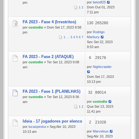
por
betodf25
pm
Dom Out 01, 2023
1
2
7:11 pm
FA 2023 - Fase 4 (Irrestritos)
130
265280
por
custodio
» Dom Set 17, 2023 9:58
por
Rodrigo
pm
Marbury
1
…
3
4
5
6
7
Sex Set 22, 2023
9:53 am
FA 2023 - Fase 2 (ATAQUE)
6
29176
por
custodio
» Ter Set 12, 2023 9:08
por
Nightcrawler
am
Dom Set 17, 2023
10:13 pm
FA 2023 - Fase 1 (PLANILHAS)
32
89014
por
custodio
» Ter Set 12, 2023 8:36
por
custodio
am
Qua Set 13, 2023
1
2
11:41 pm
Ideia - 17 jogadores por elenco
2
21028
por
lucaspeska
» Seg Abr 10, 2023
por
Marvelous
10:13 am
Seg Abr 10, 2023