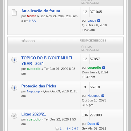
MENSAGEM
Atualização do forum
12
371045
por
Menta
» Sáb Nov 24, 2018 2:10 am
por
Lagoa
» em
NBA
Qui Dez 06, 2018
11:36 am
RESPOSTAS
EXIBIÇÕES
TÓPICOS
ÚLTIMA
MENSAGEM
TOPICO DO BUYOUT MULTI
12
57857
YEAR - 2024
por
custodio
por
custodio
» Ter Jan 07, 2020 8:08
Dom Jan 21, 2024
pm
10:47 pm
Proteção das Picks
9
56718
por
Nepopop
» Qua Out 09, 2019 11:15
por
Nepopop
am
Qui Jun 15, 2023
3:05 pm
Lixao 2020/21
136
277903
por
custodio
» Ter Dez 22, 2020 1:53
por
Deco
am
Sex Abr 02, 2021
1
…
3
4
5
6
7