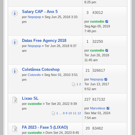
8:25 pm
Salary CAP - Ano 5
3
43012
por
Nepopop
» Seg Jun 25, 2018 3:33
por
custodio
pm
Seg Ago 05, 2019
7:48 pm
Datas Free Agency 2018
1
32250
por
Nepopop
» Ter Jun 26, 2018 9:37
por
custodio
am
Ter Jun 26, 2018
11:45 am
Coletânea Cotoshop
21
326617
por
Cotovelo
» Seg Nov 01, 2010 3:51
por
Nepopop
pm
Ter Jun 13, 2017
1
2
9:52 am
Lixao SL
227
617132
por
custodio
» Ter Set 20, 2022 9:39
por
Marvelous
pm
Sex Mar 01, 2024
1
…
8
9
10
11
12
7:54 am
FA 2023 - Fase 5 (LIXAO)
20
63462
por
custodio
» Dom Set 24, 2023 8:45