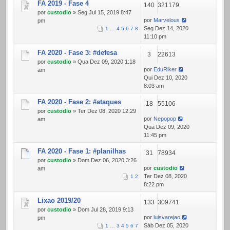
FA 2019 - Fase 4
140
321179
por
custodio
» Seg Jul 15, 2019 8:47
por
Marvelous
pm
Seg Dez 14, 2020
1
…
4
5
6
7
8
11:10 pm
FA 2020 - Fase 3: #defesa
3
22613
por
custodio
» Qua Dez 09, 2020 1:18
por
EduRiker
am
Qui Dez 10, 2020
8:03 am
FA 2020 - Fase 2: #ataques
18
55106
por
custodio
» Ter Dez 08, 2020 12:29
por
Nepopop
am
Qua Dez 09, 2020
11:45 pm
FA 2020 - Fase 1: #planilhas
31
78934
por
custodio
» Dom Dez 06, 2020 3:26
por
custodio
am
Ter Dez 08, 2020
1
2
8:22 pm
Lixao 2019/20
133
309741
por
custodio
» Dom Jul 28, 2019 9:13
por
luisvarejao
pm
Sáb Dez 05, 2020
1
…
3
4
5
6
7