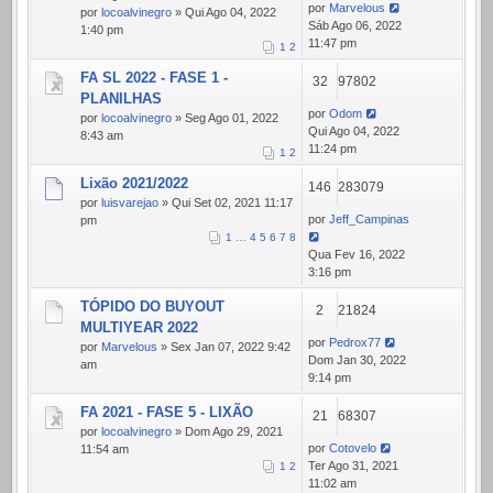
por
Marvelous
por
locoalvinegro
» Qui Ago 04, 2022
Sáb Ago 06, 2022
1:40 pm
11:47 pm
1
2
FA SL 2022 - FASE 1 -
32
97802
PLANILHAS
por
Odom
por
locoalvinegro
» Seg Ago 01, 2022
Qui Ago 04, 2022
8:43 am
11:24 pm
1
2
Lixão 2021/2022
146
283079
por
luisvarejao
» Qui Set 02, 2021 11:17
por
Jeff_Campinas
pm
1
…
4
5
6
7
8
Qua Fev 16, 2022
3:16 pm
TÓPIDO DO BUYOUT
2
21824
MULTIYEAR 2022
por
Pedrox77
por
Marvelous
» Sex Jan 07, 2022 9:42
Dom Jan 30, 2022
am
9:14 pm
FA 2021 - FASE 5 - LIXÃO
21
68307
por
locoalvinegro
» Dom Ago 29, 2021
por
Cotovelo
11:54 am
Ter Ago 31, 2021
1
2
11:02 am