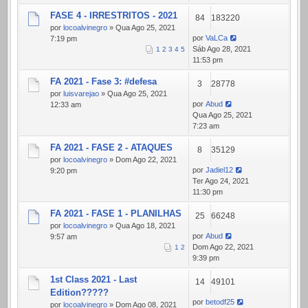
FASE 4 - IRRESTRITOS - 2021
84
183220
por
locoalvinegro
» Qua Ago 25, 2021
por
VaLCa
7:19 pm
Sáb Ago 28, 2021
1
2
3
4
5
11:53 pm
FA 2021 - Fase 3: #defesa
3
28778
por
luisvarejao
» Qua Ago 25, 2021
por
Abud
12:33 am
Qua Ago 25, 2021
7:23 am
FA 2021 - FASE 2 - ATAQUES
8
35129
por
locoalvinegro
» Dom Ago 22, 2021
por
Jadiel12
9:20 pm
Ter Ago 24, 2021
11:30 pm
FA 2021 - FASE 1 - PLANILHAS
25
66248
por
locoalvinegro
» Qua Ago 18, 2021
por
Abud
9:57 am
Dom Ago 22, 2021
1
2
9:39 pm
1st Class 2021 - Last
14
49101
Edition?????
por
betodf25
por
locoalvinegro
» Dom Ago 08, 2021