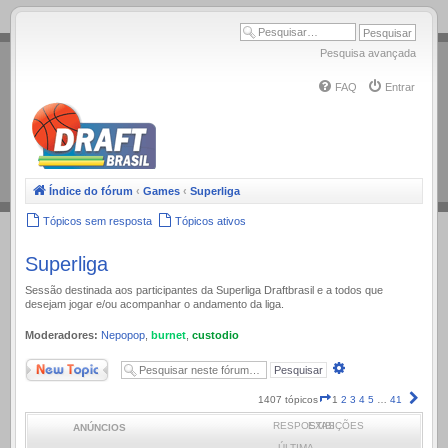
.
Pesquisa avançada
FAQ
Entrar
Índice do fórum
‹
Games
‹
Superliga
Tópicos sem resposta
Tópicos ativos
Superliga
Sessão destinada aos participantes da Superliga Draftbrasil e a todos que
desejam jogar e/ou acompanhar o andamento da liga.
Moderadores:
Nepopop
,
burnet
,
custodio
Novo Tópico
Pesquisa
avançada
Página
Próx
1407 tópicos
1
2
3
4
5
…
41
1
RESPOSTAS
EXIBIÇÕES
ANÚNCIOS
de
41
ÚLTIMA