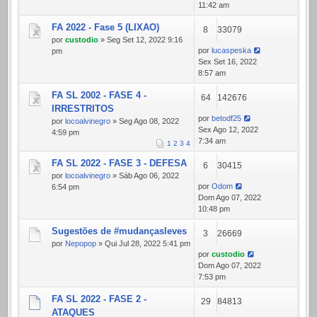
11:42 am
FA 2022 - Fase 5 (LIXAO)
8
33079
por
custodio
» Seg Set 12, 2022 9:16
por
lucaspeska
pm
Sex Set 16, 2022
8:57 am
FA SL 2002 - FASE 4 -
64
142676
IRRESTRITOS
por
betodf25
por
locoalvinegro
» Seg Ago 08, 2022
Sex Ago 12, 2022
4:59 pm
7:34 am
1
2
3
4
FA SL 2022 - FASE 3 - DEFESA
6
30415
por
locoalvinegro
» Sáb Ago 06, 2022
por
Odom
6:54 pm
Dom Ago 07, 2022
10:48 pm
Sugestões de #mudançasleves
3
26669
por
Nepopop
» Qui Jul 28, 2022 5:41 pm
por
custodio
Dom Ago 07, 2022
7:53 pm
FA SL 2022 - FASE 2 -
29
84813
ATAQUES