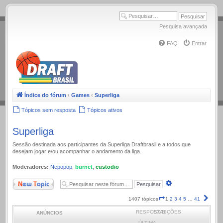
.
Pesquisa avançada
FAQ
Entrar
Índice do fórum
‹
Games
‹
Superliga
Tópicos sem resposta
Tópicos ativos
Superliga
Sessão destinada aos participantes da Superliga Draftbrasil e a todos que
desejam jogar e/ou acompanhar o andamento da liga.
Moderadores:
Nepopop
,
burnet
,
custodio
Novo Tópico
Pesquisa
avançada
Página
Próx
1407 tópicos
1
2
3
4
5
…
41
1
RESPOSTAS
EXIBIÇÕES
ANÚNCIOS
de
41
ÚLTIMA