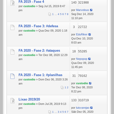
FA 2019 - Fase 4
140
321988
por
custodio
» Seg Jul 15, 2019 8:47
por
Marvelous
pm
Seg Dez 14, 2020
1
…
4
5
6
7
8
11:10 pm
FA 2020 - Fase 3: #defesa
3
22722
por
custodio
» Qua Dez 09, 2020 1:18
por
EduRiker
am
Qui Dez 10, 2020
8:03 am
FA 2020 - Fase 2: #ataques
18
55285
por
custodio
» Ter Dez 08, 2020 12:29
por
Nepopop
am
Qua Dez 09, 2020
11:45 pm
FA 2020 - Fase 1: #planilhas
31
79162
por
custodio
» Dom Dez 06, 2020 3:26
por
custodio
am
Ter Dez 08, 2020
1
2
8:22 pm
Lixao 2019/20
133
310719
por
custodio
» Dom Jul 28, 2019 9:13
por
luisvarejao
pm
Sáb Dez 05, 2020
1
…
3
4
5
6
7