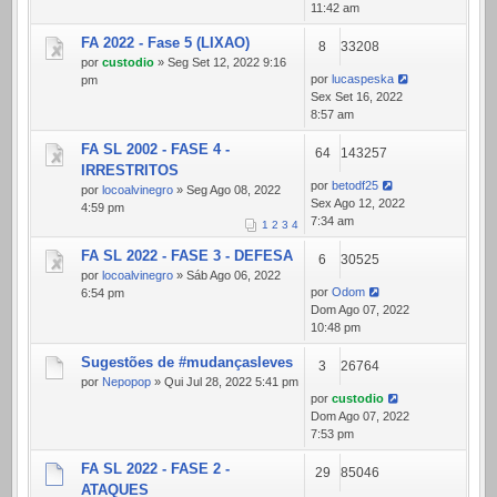
11:42 am
FA 2022 - Fase 5 (LIXAO)
8
33208
por
custodio
» Seg Set 12, 2022 9:16
por
lucaspeska
pm
Sex Set 16, 2022
8:57 am
FA SL 2002 - FASE 4 -
64
143257
IRRESTRITOS
por
betodf25
por
locoalvinegro
» Seg Ago 08, 2022
Sex Ago 12, 2022
4:59 pm
7:34 am
1
2
3
4
FA SL 2022 - FASE 3 - DEFESA
6
30525
por
locoalvinegro
» Sáb Ago 06, 2022
por
Odom
6:54 pm
Dom Ago 07, 2022
10:48 pm
Sugestões de #mudançasleves
3
26764
por
Nepopop
» Qui Jul 28, 2022 5:41 pm
por
custodio
Dom Ago 07, 2022
7:53 pm
FA SL 2022 - FASE 2 -
29
85046
ATAQUES