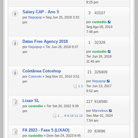
8:25 pm
Salary CAP - Ano 5
3
43107
por
Nepopop
» Seg Jun 25, 2018 3:33
por
custodio
pm
Seg Ago 05, 2019
7:48 pm
Datas Free Agency 2018
1
32328
por
Nepopop
» Ter Jun 26, 2018 9:37
por
custodio
am
Ter Jun 26, 2018
11:45 am
Coletânea Cotoshop
21
326809
por
Cotovelo
» Seg Nov 01, 2010 3:51
por
Nepopop
pm
Ter Jun 13, 2017
1
2
9:52 am
Lixao SL
227
618580
por
custodio
» Ter Set 20, 2022 9:39
por
Marvelous
pm
Sex Mar 01, 2024
1
…
8
9
10
11
12
7:54 am
FA 2023 - Fase 5 (LIXAO)
20
63696
por
custodio
» Dom Set 24, 2023 8:45