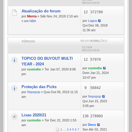
MENSAGEM
Atualização do forum
12
372789
por
Menta
» Sáb Nov 24, 2018 2:10 am
por
Lagoa
» em
NBA
Qui Dez 06, 2018
11:36 am
RESPOSTAS
EXIBIÇÕES
TÓPICOS
ÚLTIMA
MENSAGEM
TOPICO DO BUYOUT MULTI
12
57979
YEAR - 2024
por
custodio
por
custodio
» Ter Jan 07, 2020 8:08
Dom Jan 21, 2024
pm
10:47 pm
Proteção das Picks
9
56842
por
Nepopop
» Qua Out 09, 2019 11:15
por
Nepopop
am
Qui Jun 15, 2023
3:05 pm
Lixao 2020/21
136
278960
por
custodio
» Ter Dez 22, 2020 1:53
por
Deco
am
Sex Abr 02, 2021
1
…
3
4
5
6
7