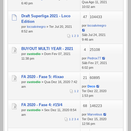
Qua Ago 11, 2021
6:40 pm
10:02 am
Draft Superliga 2021 - Loco
47
104433
Edition
por
locoalvinegro
por
locoalvinegro
» Ter Jul 20, 2021
8:52 am
Sáb Jul 24, 2021
1
2
3
9:46 am
BUYOUT MULTI YEAR - 2021
4
25108
por
custodio
» Dom Fev 07, 2021
por
Pedrox77
11:38 pm
Sáb Fev 27, 2021
6:02 pm
FA 2020 - Fase 5: #lixao
21
60895
por
custodio
» Qua Dez 16, 2020 7:42
por
Deco
am
Ter Dez 22, 2020
1
2
1:53 pm
FA 2020 - Fase 4: #15/4
68
146223
por
custodio
» Sex Dez 11, 2020 8:54
por
Marvelous
am
Ter Dez 15, 2020
1
2
3
4
12:56 pm