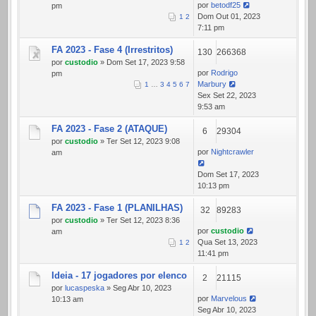
por
betodf25
pm
Dom Out 01, 2023
1
2
7:11 pm
FA 2023 - Fase 4 (Irrestritos)
130
266368
por
custodio
» Dom Set 17, 2023 9:58
por
Rodrigo
pm
Marbury
1
…
3
4
5
6
7
Sex Set 22, 2023
9:53 am
FA 2023 - Fase 2 (ATAQUE)
6
29304
por
custodio
» Ter Set 12, 2023 9:08
por
Nightcrawler
am
Dom Set 17, 2023
10:13 pm
FA 2023 - Fase 1 (PLANILHAS)
32
89283
por
custodio
» Ter Set 12, 2023 8:36
por
custodio
am
Qua Set 13, 2023
1
2
11:41 pm
Ideia - 17 jogadores por elenco
2
21115
por
lucaspeska
» Seg Abr 10, 2023
por
Marvelous
10:13 am
Seg Abr 10, 2023