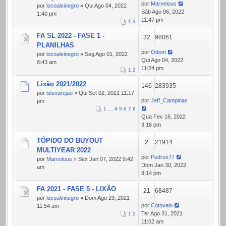
por
Marvelous
por
locoalvinegro
» Qui Ago 04, 2022
Sáb Ago 06, 2022
1:40 pm
11:47 pm
1
2
FA SL 2022 - FASE 1 -
32
98061
PLANILHAS
por
Odom
por
locoalvinegro
» Seg Ago 01, 2022
Qui Ago 04, 2022
8:43 am
11:24 pm
1
2
Lixão 2021/2022
146
283935
por
luisvarejao
» Qui Set 02, 2021 11:17
por
Jeff_Campinas
pm
1
…
4
5
6
7
8
Qua Fev 16, 2022
3:16 pm
TÓPIDO DO BUYOUT
2
21914
MULTIYEAR 2022
por
Pedrox77
por
Marvelous
» Sex Jan 07, 2022 9:42
Dom Jan 30, 2022
am
9:14 pm
FA 2021 - FASE 5 - LIXÃO
21
68487
por
locoalvinegro
» Dom Ago 29, 2021
por
Cotovelo
11:54 am
Ter Ago 31, 2021
1
2
11:02 am