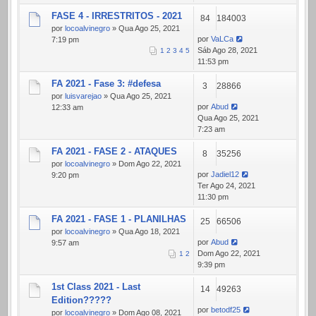
FASE 4 - IRRESTRITOS - 2021
84
184003
por
locoalvinegro
» Qua Ago 25, 2021
por
VaLCa
7:19 pm
Sáb Ago 28, 2021
1
2
3
4
5
11:53 pm
FA 2021 - Fase 3: #defesa
3
28866
por
luisvarejao
» Qua Ago 25, 2021
por
Abud
12:33 am
Qua Ago 25, 2021
7:23 am
FA 2021 - FASE 2 - ATAQUES
8
35256
por
locoalvinegro
» Dom Ago 22, 2021
por
Jadiel12
9:20 pm
Ter Ago 24, 2021
11:30 pm
FA 2021 - FASE 1 - PLANILHAS
25
66506
por
locoalvinegro
» Qua Ago 18, 2021
por
Abud
9:57 am
Dom Ago 22, 2021
1
2
9:39 pm
1st Class 2021 - Last
14
49263
Edition?????
por
betodf25
por
locoalvinegro
» Dom Ago 08, 2021