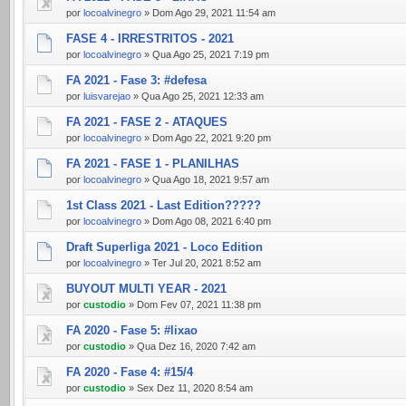
por
locoalvinegro
» Dom Ago 29, 2021 11:54 am
FASE 4 - IRRESTRITOS - 2021
por
locoalvinegro
» Qua Ago 25, 2021 7:19 pm
FA 2021 - Fase 3: #defesa
por
luisvarejao
» Qua Ago 25, 2021 12:33 am
FA 2021 - FASE 2 - ATAQUES
por
locoalvinegro
» Dom Ago 22, 2021 9:20 pm
FA 2021 - FASE 1 - PLANILHAS
por
locoalvinegro
» Qua Ago 18, 2021 9:57 am
1st Class 2021 - Last Edition?????
por
locoalvinegro
» Dom Ago 08, 2021 6:40 pm
Draft Superliga 2021 - Loco Edition
por
locoalvinegro
» Ter Jul 20, 2021 8:52 am
BUYOUT MULTI YEAR - 2021
por
custodio
» Dom Fev 07, 2021 11:38 pm
FA 2020 - Fase 5: #lixao
por
custodio
» Qua Dez 16, 2020 7:42 am
FA 2020 - Fase 4: #15/4
por
custodio
» Sex Dez 11, 2020 8:54 am