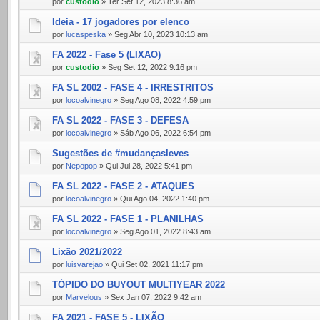
por
custodio
» Ter Set 12, 2023 8:36 am
Ideia - 17 jogadores por elenco
por
lucaspeska
» Seg Abr 10, 2023 10:13 am
FA 2022 - Fase 5 (LIXAO)
por
custodio
» Seg Set 12, 2022 9:16 pm
FA SL 2002 - FASE 4 - IRRESTRITOS
por
locoalvinegro
» Seg Ago 08, 2022 4:59 pm
FA SL 2022 - FASE 3 - DEFESA
por
locoalvinegro
» Sáb Ago 06, 2022 6:54 pm
Sugestões de #mudançasleves
por
Nepopop
» Qui Jul 28, 2022 5:41 pm
FA SL 2022 - FASE 2 - ATAQUES
por
locoalvinegro
» Qui Ago 04, 2022 1:40 pm
FA SL 2022 - FASE 1 - PLANILHAS
por
locoalvinegro
» Seg Ago 01, 2022 8:43 am
Lixão 2021/2022
por
luisvarejao
» Qui Set 02, 2021 11:17 pm
TÓPIDO DO BUYOUT MULTIYEAR 2022
por
Marvelous
» Sex Jan 07, 2022 9:42 am
FA 2021 - FASE 5 - LIXÃO