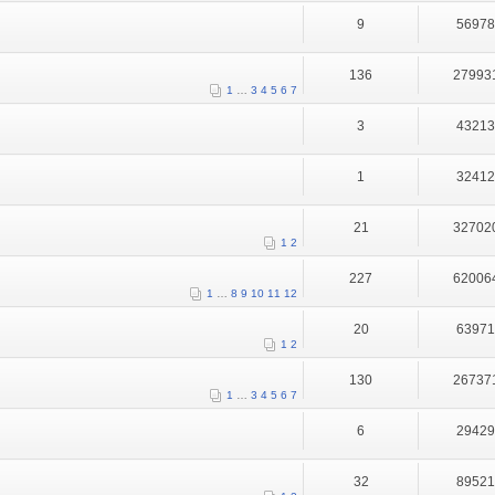
9
5697
136
27993
1
…
3
4
5
6
7
3
4321
1
3241
21
32702
1
2
227
62006
1
…
8
9
10
11
12
20
6397
1
2
130
26737
1
…
3
4
5
6
7
6
2942
32
8952