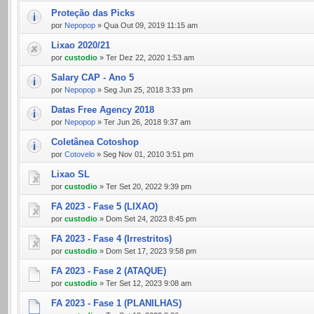
Proteção das Picks
por
Nepopop
» Qua Out 09, 2019 11:15 am
Lixao 2020/21
por
custodio
» Ter Dez 22, 2020 1:53 am
Salary CAP - Ano 5
por
Nepopop
» Seg Jun 25, 2018 3:33 pm
Datas Free Agency 2018
por
Nepopop
» Ter Jun 26, 2018 9:37 am
Coletânea Cotoshop
por
Cotovelo
» Seg Nov 01, 2010 3:51 pm
Lixao SL
por
custodio
» Ter Set 20, 2022 9:39 pm
FA 2023 - Fase 5 (LIXAO)
por
custodio
» Dom Set 24, 2023 8:45 pm
FA 2023 - Fase 4 (Irrestritos)
por
custodio
» Dom Set 17, 2023 9:58 pm
FA 2023 - Fase 2 (ATAQUE)
por
custodio
» Ter Set 12, 2023 9:08 am
FA 2023 - Fase 1 (PLANILHAS)