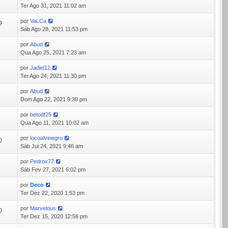
3
Ter Ago 31, 2021 11:02 am
por
VaLCa
9
Sáb Ago 28, 2021 11:53 pm
por
Abud
5
Qua Ago 25, 2021 7:23 am
por
Jadiel12
6
Ter Ago 24, 2021 11:30 pm
por
Abud
6
Dom Ago 22, 2021 9:39 pm
por
betodf25
2
Qua Ago 11, 2021 10:02 am
por
locoalvinegro
0
Sáb Jul 24, 2021 9:46 am
por
Pedrox77
1
Sáb Fev 27, 2021 6:02 pm
por
Deco
9
Ter Dez 22, 2020 1:53 pm
por
Marvelous
0
Ter Dez 15, 2020 12:56 pm