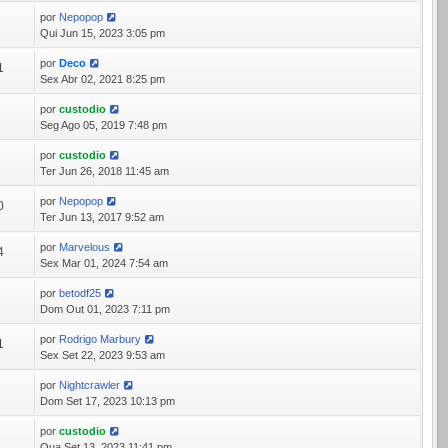
por
Nepopop
8
Qui Jun 15, 2023 3:05 pm
por
Deco
1
Sex Abr 02, 2021 8:25 pm
por
custodio
3
Seg Ago 05, 2019 7:48 pm
por
custodio
2
Ter Jun 26, 2018 11:45 am
por
Nepopop
0
Ter Jun 13, 2017 9:52 am
por
Marvelous
4
Sex Mar 01, 2024 7:54 am
por
betodf25
1
Dom Out 01, 2023 7:11 pm
por
Rodrigo Marbury
1
Sex Set 22, 2023 9:53 am
por
Nightcrawler
9
Dom Set 17, 2023 10:13 pm
por
custodio
1
Qua Set 13, 2023 11:41 pm