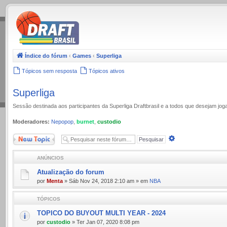
.
Índice do fórum
‹
Games
‹
Superliga
Tópicos sem resposta
Tópicos ativos
Superliga
Sessão destinada aos participantes da Superliga Draftbrasil e a todos que desejam jo
Moderadores:
Nepopop
,
burnet
,
custodio
Novo Tópico
Pesquisa
avançada
ANÚNCIOS
Atualização do forum
por
Menta
» Sáb Nov 24, 2018 2:10 am » em
NBA
TÓPICOS
TOPICO DO BUYOUT MULTI YEAR - 2024
por
custodio
» Ter Jan 07, 2020 8:08 pm