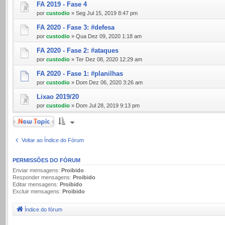
FA 2019 - Fase 4
por
custodio
» Seg Jul 15, 2019 8:47 pm
FA 2020 - Fase 3: #defesa
por
custodio
» Qua Dez 09, 2020 1:18 am
FA 2020 - Fase 2: #ataques
por
custodio
» Ter Dez 08, 2020 12:29 am
FA 2020 - Fase 1: #planilhas
por
custodio
» Dom Dez 06, 2020 3:26 am
Lixao 2019/20
por
custodio
» Dom Jul 28, 2019 9:13 pm
Novo Tópico
Voltar ao Índice do Fórum
PERMISSÕES DO FÓRUM
Enviar mensagens:
Proibido
Responder mensagens:
Proibido
Editar mensagens:
Proibido
Excluir mensagens:
Proibido
Índice do fórum