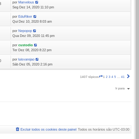
por
Marvelous
8
Seg Dez 14, 2020 11:10 pm
por
EduRiker
7
Qui Dez 10, 2020 8:03 am
por
Nepopop
7
Qua Dez 09, 2020 11:45 pm
por
custodio
0
Ter Dez 08, 2020 8:22 pm
por
luisvarejao
0
Sáb Dez 05, 2020 2:16 pm
Página
Próx
1407 tópicos
1
2
3
4
5
…
41
1
de
Ir para
41
Excluir todos os cookies deste painel
Todos os horários são
UTC-03:00