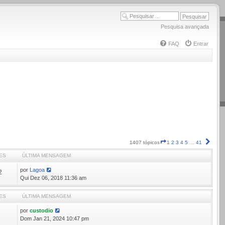
Pesquisa avançada
FAQ
Entrar
Página
Próx
1407 tópicos
1
2
3
4
5
…
41
1
ES
ÚLTIMA MENSAGEM
de
41
por
Lagoa
2
Qui Dez 06, 2018 11:36 am
ES
ÚLTIMA MENSAGEM
por
custodio
9
Dom Jan 21, 2024 10:47 pm