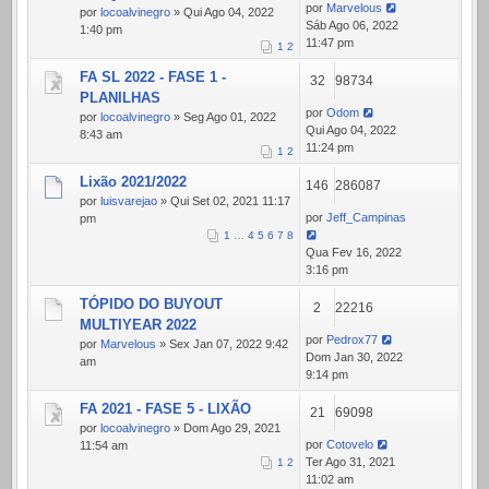
por
Marvelous
por
locoalvinegro
» Qui Ago 04, 2022
Sáb Ago 06, 2022
1:40 pm
11:47 pm
1
2
FA SL 2022 - FASE 1 -
32
98734
PLANILHAS
por
Odom
por
locoalvinegro
» Seg Ago 01, 2022
Qui Ago 04, 2022
8:43 am
11:24 pm
1
2
Lixão 2021/2022
146
286087
por
luisvarejao
» Qui Set 02, 2021 11:17
por
Jeff_Campinas
pm
1
…
4
5
6
7
8
Qua Fev 16, 2022
3:16 pm
TÓPIDO DO BUYOUT
2
22216
MULTIYEAR 2022
por
Pedrox77
por
Marvelous
» Sex Jan 07, 2022 9:42
Dom Jan 30, 2022
am
9:14 pm
FA 2021 - FASE 5 - LIXÃO
21
69098
por
locoalvinegro
» Dom Ago 29, 2021
por
Cotovelo
11:54 am
Ter Ago 31, 2021
1
2
11:02 am