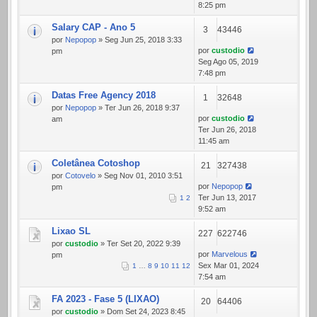
8:25 pm
Salary CAP - Ano 5
3
43446
por
Nepopop
» Seg Jun 25, 2018 3:33
por
custodio
pm
Seg Ago 05, 2019
7:48 pm
Datas Free Agency 2018
1
32648
por
Nepopop
» Ter Jun 26, 2018 9:37
por
custodio
am
Ter Jun 26, 2018
11:45 am
Coletânea Cotoshop
21
327438
por
Cotovelo
» Seg Nov 01, 2010 3:51
por
Nepopop
pm
Ter Jun 13, 2017
1
2
9:52 am
Lixao SL
227
622746
por
custodio
» Ter Set 20, 2022 9:39
por
Marvelous
pm
Sex Mar 01, 2024
1
…
8
9
10
11
12
7:54 am
FA 2023 - Fase 5 (LIXAO)
20
64406
por
custodio
» Dom Set 24, 2023 8:45