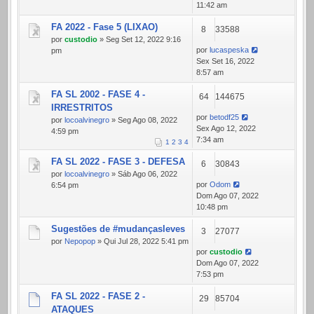
11:42 am
FA 2022 - Fase 5 (LIXAO)
8
33588
por
custodio
» Seg Set 12, 2022 9:16
por
lucaspeska
pm
Sex Set 16, 2022
8:57 am
FA SL 2002 - FASE 4 -
64
144675
IRRESTRITOS
por
betodf25
por
locoalvinegro
» Seg Ago 08, 2022
Sex Ago 12, 2022
4:59 pm
7:34 am
1
2
3
4
FA SL 2022 - FASE 3 - DEFESA
6
30843
por
locoalvinegro
» Sáb Ago 06, 2022
por
Odom
6:54 pm
Dom Ago 07, 2022
10:48 pm
Sugestões de #mudançasleves
3
27077
por
Nepopop
» Qui Jul 28, 2022 5:41 pm
por
custodio
Dom Ago 07, 2022
7:53 pm
FA SL 2022 - FASE 2 -
29
85704
ATAQUES