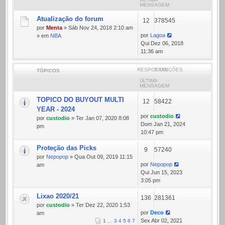
MENSAGEM
Atualização do forum
12
378545
por
Menta
» Sáb Nov 24, 2018 2:10 am
por
Lagoa
» em
NBA
Qui Dez 06, 2018
11:36 am
RESPOSTAS
EXIBIÇÕES
TÓPICOS
ÚLTIMA
MENSAGEM
TOPICO DO BUYOUT MULTI
12
58422
YEAR - 2024
por
custodio
por
custodio
» Ter Jan 07, 2020 8:08
Dom Jan 21, 2024
pm
10:47 pm
Proteção das Picks
9
57240
por
Nepopop
» Qua Out 09, 2019 11:15
por
Nepopop
am
Qui Jun 15, 2023
3:05 pm
Lixao 2020/21
136
281361
por
custodio
» Ter Dez 22, 2020 1:53
por
Deco
am
Sex Abr 02, 2021
1
…
3
4
5
6
7