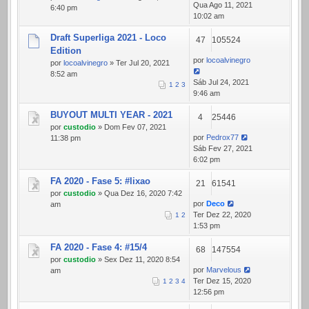
Qua Ago 11, 2021
6:40 pm
10:02 am
Draft Superliga 2021 - Loco
47
105524
Edition
por
locoalvinegro
por
locoalvinegro
» Ter Jul 20, 2021
8:52 am
Sáb Jul 24, 2021
1
2
3
9:46 am
BUYOUT MULTI YEAR - 2021
4
25446
por
custodio
» Dom Fev 07, 2021
por
Pedrox77
11:38 pm
Sáb Fev 27, 2021
6:02 pm
FA 2020 - Fase 5: #lixao
21
61541
por
custodio
» Qua Dez 16, 2020 7:42
por
Deco
am
Ter Dez 22, 2020
1
2
1:53 pm
FA 2020 - Fase 4: #15/4
68
147554
por
custodio
» Sex Dez 11, 2020 8:54
por
Marvelous
am
Ter Dez 15, 2020
1
2
3
4
12:56 pm