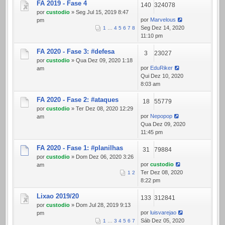
FA 2019 - Fase 4
140
324078
por
custodio
» Seg Jul 15, 2019 8:47
por
Marvelous
pm
Seg Dez 14, 2020
1
…
4
5
6
7
8
11:10 pm
FA 2020 - Fase 3: #defesa
3
23027
por
custodio
» Qua Dez 09, 2020 1:18
por
EduRiker
am
Qui Dez 10, 2020
8:03 am
FA 2020 - Fase 2: #ataques
18
55779
por
custodio
» Ter Dez 08, 2020 12:29
por
Nepopop
am
Qua Dez 09, 2020
11:45 pm
FA 2020 - Fase 1: #planilhas
31
79884
por
custodio
» Dom Dez 06, 2020 3:26
por
custodio
am
Ter Dez 08, 2020
1
2
8:22 pm
Lixao 2019/20
133
312841
por
custodio
» Dom Jul 28, 2019 9:13
por
luisvarejao
pm
Sáb Dez 05, 2020
1
…
3
4
5
6
7