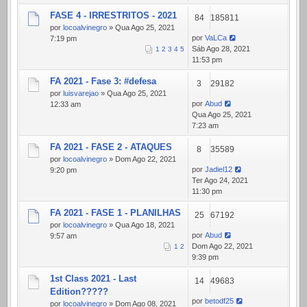
FASE 4 - IRRESTRITOS - 2021
84
185811
por
locoalvinegro
» Qua Ago 25, 2021
por
VaLCa
7:19 pm
Sáb Ago 28, 2021
1
2
3
4
5
11:53 pm
FA 2021 - Fase 3: #defesa
3
29182
por
luisvarejao
» Qua Ago 25, 2021
por
Abud
12:33 am
Qua Ago 25, 2021
7:23 am
FA 2021 - FASE 2 - ATAQUES
8
35589
por
locoalvinegro
» Dom Ago 22, 2021
por
Jadiel12
9:20 pm
Ter Ago 24, 2021
11:30 pm
FA 2021 - FASE 1 - PLANILHAS
25
67192
por
locoalvinegro
» Qua Ago 18, 2021
por
Abud
9:57 am
Dom Ago 22, 2021
1
2
9:39 pm
1st Class 2021 - Last
14
49683
Edition?????
por
betodf25
por
locoalvinegro
» Dom Ago 08, 2021