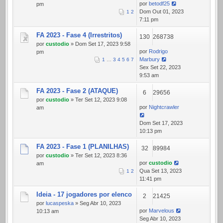
por
betodf25
pm
Dom Out 01, 2023
1
2
7:11 pm
FA 2023 - Fase 4 (Irrestritos)
130
268738
por
custodio
» Dom Set 17, 2023 9:58
por
Rodrigo
pm
Marbury
1
…
3
4
5
6
7
Sex Set 22, 2023
9:53 am
FA 2023 - Fase 2 (ATAQUE)
6
29656
por
custodio
» Ter Set 12, 2023 9:08
por
Nightcrawler
am
Dom Set 17, 2023
10:13 pm
FA 2023 - Fase 1 (PLANILHAS)
32
89984
por
custodio
» Ter Set 12, 2023 8:36
por
custodio
am
Qua Set 13, 2023
1
2
11:41 pm
Ideia - 17 jogadores por elenco
2
21425
por
lucaspeska
» Seg Abr 10, 2023
por
Marvelous
10:13 am
Seg Abr 10, 2023