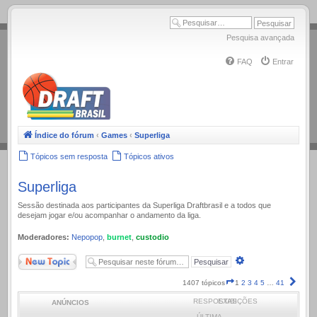
.
Pesquisa avançada
FAQ
Entrar
Índice do fórum
‹
Games
‹
Superliga
Tópicos sem resposta
Tópicos ativos
Superliga
Sessão destinada aos participantes da Superliga Draftbrasil e a todos que
desejam jogar e/ou acompanhar o andamento da liga.
Moderadores:
Nepopop
,
burnet
,
custodio
Novo Tópico
Pesquisa
avançada
Página
Próx
1407 tópicos
1
2
3
4
5
…
41
1
RESPOSTAS
EXIBIÇÕES
ANÚNCIOS
de
41
ÚLTIMA