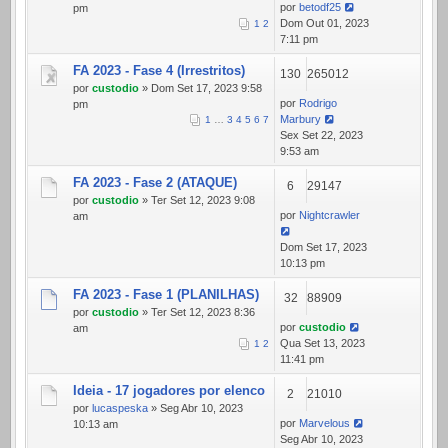
por
betodf25
pm
Dom Out 01, 2023
1
2
7:11 pm
FA 2023 - Fase 4 (Irrestritos)
130
265012
por
custodio
» Dom Set 17, 2023 9:58
por
Rodrigo
pm
Marbury
1
…
3
4
5
6
7
Sex Set 22, 2023
9:53 am
FA 2023 - Fase 2 (ATAQUE)
6
29147
por
custodio
» Ter Set 12, 2023 9:08
por
Nightcrawler
am
Dom Set 17, 2023
10:13 pm
FA 2023 - Fase 1 (PLANILHAS)
32
88909
por
custodio
» Ter Set 12, 2023 8:36
por
custodio
am
Qua Set 13, 2023
1
2
11:41 pm
Ideia - 17 jogadores por elenco
2
21010
por
lucaspeska
» Seg Abr 10, 2023
por
Marvelous
10:13 am
Seg Abr 10, 2023