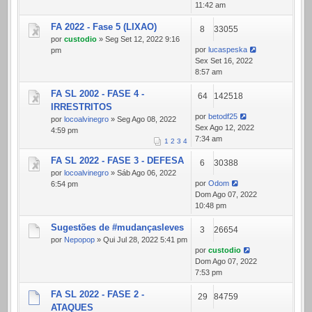
11:42 am
FA 2022 - Fase 5 (LIXAO)
8
33055
por
custodio
» Seg Set 12, 2022 9:16
por
lucaspeska
pm
Sex Set 16, 2022
8:57 am
FA SL 2002 - FASE 4 -
64
142518
IRRESTRITOS
por
betodf25
por
locoalvinegro
» Seg Ago 08, 2022
Sex Ago 12, 2022
4:59 pm
7:34 am
1
2
3
4
FA SL 2022 - FASE 3 - DEFESA
6
30388
por
locoalvinegro
» Sáb Ago 06, 2022
por
Odom
6:54 pm
Dom Ago 07, 2022
10:48 pm
Sugestões de #mudançasleves
3
26654
por
Nepopop
» Qui Jul 28, 2022 5:41 pm
por
custodio
Dom Ago 07, 2022
7:53 pm
FA SL 2022 - FASE 2 -
29
84759
ATAQUES