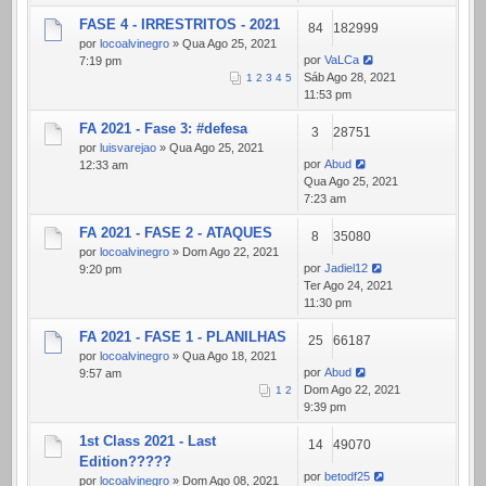
FASE 4 - IRRESTRITOS - 2021
84
182999
por
locoalvinegro
» Qua Ago 25, 2021
por
VaLCa
7:19 pm
Sáb Ago 28, 2021
1
2
3
4
5
11:53 pm
FA 2021 - Fase 3: #defesa
3
28751
por
luisvarejao
» Qua Ago 25, 2021
por
Abud
12:33 am
Qua Ago 25, 2021
7:23 am
FA 2021 - FASE 2 - ATAQUES
8
35080
por
locoalvinegro
» Dom Ago 22, 2021
por
Jadiel12
9:20 pm
Ter Ago 24, 2021
11:30 pm
FA 2021 - FASE 1 - PLANILHAS
25
66187
por
locoalvinegro
» Qua Ago 18, 2021
por
Abud
9:57 am
Dom Ago 22, 2021
1
2
9:39 pm
1st Class 2021 - Last
14
49070
Edition?????
por
betodf25
por
locoalvinegro
» Dom Ago 08, 2021