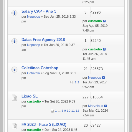
8:25 pm
Salary CAP - Ano 5
3
42996
por
Nepopop
» Seg Jun 25, 2018 3:33
por
custodio
pm
Seg Ago 05, 2019
7:48 pm
Datas Free Agency 2018
1
32240
por
Nepopop
» Ter Jun 26, 2018 9:37
por
custodio
am
Ter Jun 26, 2018
11:45 am
Coletânea Cotoshop
21
326573
por
Cotovelo
» Seg Nov 01, 2010 3:51
por
Nepopop
pm
Ter Jun 13, 2017
1
2
9:52 am
Lixao SL
227
616664
por
custodio
» Ter Set 20, 2022 9:39
por
Marvelous
pm
Sex Mar 01, 2024
1
…
8
9
10
11
12
7:54 am
FA 2023 - Fase 5 (LIXAO)
20
63427
por
custodio
» Dom Set 24, 2023 8:45