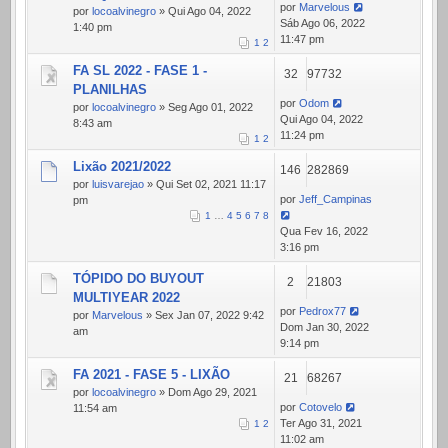
por
Marvelous
por
locoalvinegro
» Qui Ago 04, 2022
Sáb Ago 06, 2022
1:40 pm
11:47 pm
1
2
FA SL 2022 - FASE 1 -
32
97732
PLANILHAS
por
Odom
por
locoalvinegro
» Seg Ago 01, 2022
Qui Ago 04, 2022
8:43 am
11:24 pm
1
2
Lixão 2021/2022
146
282869
por
luisvarejao
» Qui Set 02, 2021 11:17
por
Jeff_Campinas
pm
1
…
4
5
6
7
8
Qua Fev 16, 2022
3:16 pm
TÓPIDO DO BUYOUT
2
21803
MULTIYEAR 2022
por
Pedrox77
por
Marvelous
» Sex Jan 07, 2022 9:42
Dom Jan 30, 2022
am
9:14 pm
FA 2021 - FASE 5 - LIXÃO
21
68267
por
locoalvinegro
» Dom Ago 29, 2021
por
Cotovelo
11:54 am
Ter Ago 31, 2021
1
2
11:02 am