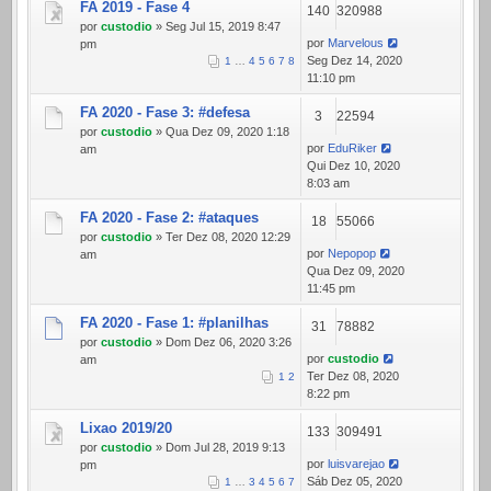
FA 2019 - Fase 4
140
320988
por
custodio
» Seg Jul 15, 2019 8:47
por
Marvelous
pm
Seg Dez 14, 2020
1
…
4
5
6
7
8
11:10 pm
FA 2020 - Fase 3: #defesa
3
22594
por
custodio
» Qua Dez 09, 2020 1:18
por
EduRiker
am
Qui Dez 10, 2020
8:03 am
FA 2020 - Fase 2: #ataques
18
55066
por
custodio
» Ter Dez 08, 2020 12:29
por
Nepopop
am
Qua Dez 09, 2020
11:45 pm
FA 2020 - Fase 1: #planilhas
31
78882
por
custodio
» Dom Dez 06, 2020 3:26
por
custodio
am
Ter Dez 08, 2020
1
2
8:22 pm
Lixao 2019/20
133
309491
por
custodio
» Dom Jul 28, 2019 9:13
por
luisvarejao
pm
Sáb Dez 05, 2020
1
…
3
4
5
6
7