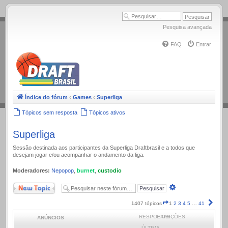
.
Pesquisa avançada
FAQ
Entrar
Índice do fórum
‹
Games
‹
Superliga
Tópicos sem resposta
Tópicos ativos
Superliga
Sessão destinada aos participantes da Superliga Draftbrasil e a todos que
desejam jogar e/ou acompanhar o andamento da liga.
Moderadores:
Nepopop
,
burnet
,
custodio
Novo Tópico
Pesquisa
avançada
Página
Próx
1407 tópicos
1
2
3
4
5
…
41
1
RESPOSTAS
EXIBIÇÕES
ANÚNCIOS
de
41
ÚLTIMA