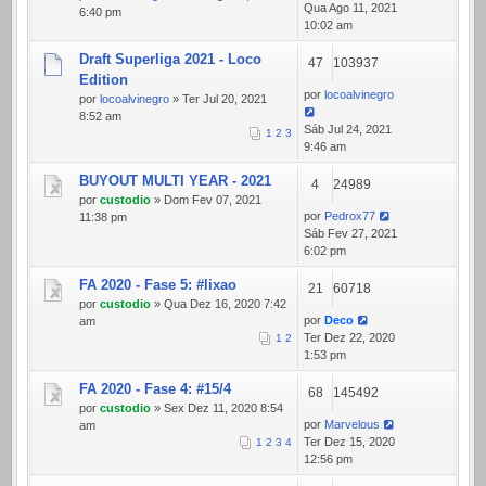
Qua Ago 11, 2021
6:40 pm
10:02 am
Draft Superliga 2021 - Loco
47
103937
Edition
por
locoalvinegro
por
locoalvinegro
» Ter Jul 20, 2021
8:52 am
Sáb Jul 24, 2021
1
2
3
9:46 am
BUYOUT MULTI YEAR - 2021
4
24989
por
custodio
» Dom Fev 07, 2021
por
Pedrox77
11:38 pm
Sáb Fev 27, 2021
6:02 pm
FA 2020 - Fase 5: #lixao
21
60718
por
custodio
» Qua Dez 16, 2020 7:42
por
Deco
am
Ter Dez 22, 2020
1
2
1:53 pm
FA 2020 - Fase 4: #15/4
68
145492
por
custodio
» Sex Dez 11, 2020 8:54
por
Marvelous
am
Ter Dez 15, 2020
1
2
3
4
12:56 pm