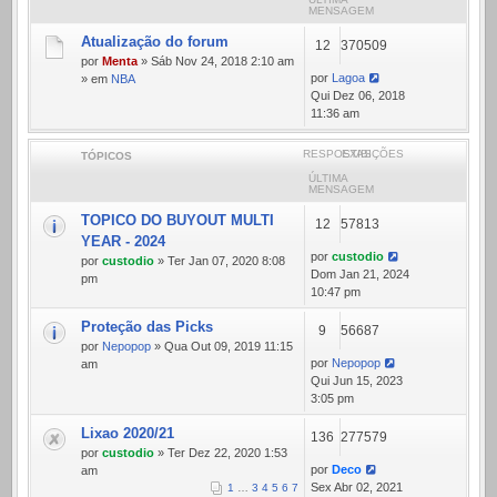
MENSAGEM
Atualização do forum
12
370509
por
Menta
» Sáb Nov 24, 2018 2:10 am
por
Lagoa
» em
NBA
Qui Dez 06, 2018
11:36 am
RESPOSTAS
EXIBIÇÕES
TÓPICOS
ÚLTIMA
MENSAGEM
TOPICO DO BUYOUT MULTI
12
57813
YEAR - 2024
por
custodio
por
custodio
» Ter Jan 07, 2020 8:08
Dom Jan 21, 2024
pm
10:47 pm
Proteção das Picks
9
56687
por
Nepopop
» Qua Out 09, 2019 11:15
por
Nepopop
am
Qui Jun 15, 2023
3:05 pm
Lixao 2020/21
136
277579
por
custodio
» Ter Dez 22, 2020 1:53
por
Deco
am
Sex Abr 02, 2021
1
…
3
4
5
6
7