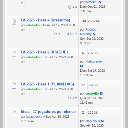
por
betodf25
pm
Dom Out 01, 2023
1
2
7:11 pm
FA 2023 - Fase 4 (Irrestritos)
130
266244
por
custodio
» Dom Set 17, 2023 9:58
por
Rodrigo
pm
Marbury
1
…
3
4
5
6
7
Sex Set 22, 2023
9:53 am
FA 2023 - Fase 2 (ATAQUE)
6
29286
por
custodio
» Ter Set 12, 2023 9:08
por
Nightcrawler
am
Dom Set 17, 2023
10:13 pm
FA 2023 - Fase 1 (PLANILHAS)
32
89239
por
custodio
» Ter Set 12, 2023 8:36
por
custodio
am
Qua Set 13, 2023
1
2
11:41 pm
Ideia - 17 jogadores por elenco
2
21103
por
lucaspeska
» Seg Abr 10, 2023
por
Marvelous
10:13 am
Seg Abr 10, 2023