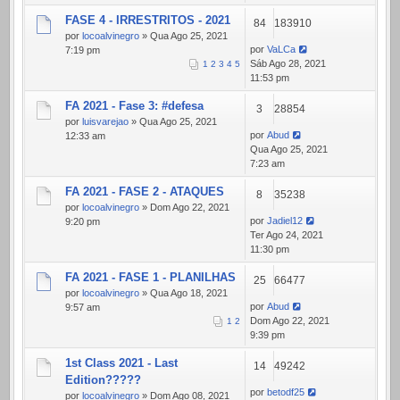
FASE 4 - IRRESTRITOS - 2021
84
183910
por
locoalvinegro
» Qua Ago 25, 2021
por
VaLCa
7:19 pm
Sáb Ago 28, 2021
1
2
3
4
5
11:53 pm
FA 2021 - Fase 3: #defesa
3
28854
por
luisvarejao
» Qua Ago 25, 2021
por
Abud
12:33 am
Qua Ago 25, 2021
7:23 am
FA 2021 - FASE 2 - ATAQUES
8
35238
por
locoalvinegro
» Dom Ago 22, 2021
por
Jadiel12
9:20 pm
Ter Ago 24, 2021
11:30 pm
FA 2021 - FASE 1 - PLANILHAS
25
66477
por
locoalvinegro
» Qua Ago 18, 2021
por
Abud
9:57 am
Dom Ago 22, 2021
1
2
9:39 pm
1st Class 2021 - Last
14
49242
Edition?????
por
betodf25
por
locoalvinegro
» Dom Ago 08, 2021