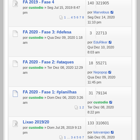
FA 2019 - Fase 4
140
321905
por
custodio
» Seg Jul 15, 2019 8:47
por
Marvelous
pm
Seg Dez 14, 2020
1
…
4
5
6
7
8
11:10 pm
FA 2020 - Fase 3: #defesa
3
22713
por
custodio
» Qua Dez 09, 2020 1:18
por
EduRiker
am
Qui Dez 10, 2020
8:03 am
FA 2020 - Fase 2: #ataques
18
55271
por
custodio
» Ter Dez 08, 2020 12:29
por
Nepopop
am
Qua Dez 09, 2020
11:45 pm
FA 2020 - Fase 1: #planilhas
31
79134
por
custodio
» Dom Dez 06, 2020 3:26
por
custodio
am
Ter Dez 08, 2020
1
2
8:22 pm
Lixao 2019/20
133
310601
por
custodio
» Dom Jul 28, 2019 9:13
por
luisvarejao
pm
Sáb Dez 05, 2020
1
…
3
4
5
6
7