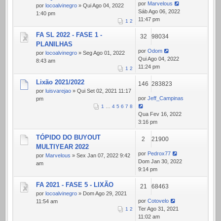
por
Marvelous
por
locoalvinegro
» Qui Ago 04, 2022
Sáb Ago 06, 2022
1:40 pm
11:47 pm
1
2
FA SL 2022 - FASE 1 -
32
98034
PLANILHAS
por
Odom
por
locoalvinegro
» Seg Ago 01, 2022
Qui Ago 04, 2022
8:43 am
11:24 pm
1
2
Lixão 2021/2022
146
283823
por
luisvarejao
» Qui Set 02, 2021 11:17
por
Jeff_Campinas
pm
1
…
4
5
6
7
8
Qua Fev 16, 2022
3:16 pm
TÓPIDO DO BUYOUT
2
21900
MULTIYEAR 2022
por
Pedrox77
por
Marvelous
» Sex Jan 07, 2022 9:42
Dom Jan 30, 2022
am
9:14 pm
FA 2021 - FASE 5 - LIXÃO
21
68463
por
locoalvinegro
» Dom Ago 29, 2021
por
Cotovelo
11:54 am
Ter Ago 31, 2021
1
2
11:02 am