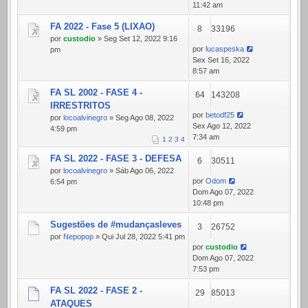
11:42 am
FA 2022 - Fase 5 (LIXAO)
8
33196
por
custodio
» Seg Set 12, 2022 9:16
por
lucaspeska
pm
Sex Set 16, 2022
8:57 am
FA SL 2002 - FASE 4 -
64
143208
IRRESTRITOS
por
betodf25
por
locoalvinegro
» Seg Ago 08, 2022
Sex Ago 12, 2022
4:59 pm
7:34 am
1
2
3
4
FA SL 2022 - FASE 3 - DEFESA
6
30511
por
locoalvinegro
» Sáb Ago 06, 2022
por
Odom
6:54 pm
Dom Ago 07, 2022
10:48 pm
Sugestões de #mudançasleves
3
26752
por
Nepopop
» Qui Jul 28, 2022 5:41 pm
por
custodio
Dom Ago 07, 2022
7:53 pm
FA SL 2022 - FASE 2 -
29
85013
ATAQUES