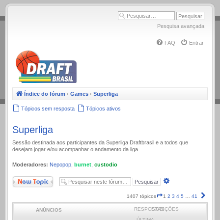
.
Pesquisa avançada
FAQ
Entrar
Índice do fórum
‹
Games
‹
Superliga
Tópicos sem resposta
Tópicos ativos
Superliga
Sessão destinada aos participantes da Superliga Draftbrasil e a todos que
desejam jogar e/ou acompanhar o andamento da liga.
Moderadores:
Nepopop
,
burnet
,
custodio
Novo Tópico
Pesquisa
avançada
Página
Próx
1407 tópicos
1
2
3
4
5
…
41
1
RESPOSTAS
EXIBIÇÕES
ANÚNCIOS
de
41
ÚLTIMA