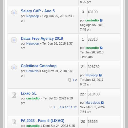
8:25 pm
Salary CAP - Ano 5
3
43100
por
Nepopop
» Seg Jun 25, 2018 3:33
por
custodio
pm
Seg Ago 05, 2019
7:48 pm
Datas Free Agency 2018
1
32316
por
Nepopop
» Ter Jun 26, 2018 9:37
por
custodio
am
Ter Jun 26, 2018
11:45 am
Coletânea Cotoshop
21
326782
por
Cotovelo
» Seg Nov 01, 2010 3:51
por
Nepopop
pm
Ter Jun 13, 2017
1
2
9:52 am
Lixao SL
227
618400
por
custodio
» Ter Set 20, 2022 9:39
por
Marvelous
pm
Sex Mar 01, 2024
1
…
8
9
10
11
12
7:54 am
FA 2023 - Fase 5 (LIXAO)
20
63665
por
custodio
» Dom Set 24, 2023 8:45