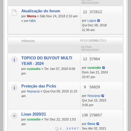
MENSAGEM
Atualização do forum
12
372612
por
Menta
» Sáb Nov 24, 2018 2:10 am
por
Lagoa
» em
NBA
Qui Dez 06, 2018
11:36 am
RESPOSTAS
EXIBIÇÕES
TÓPICOS
ÚLTIMA
MENSAGEM
TOPICO DO BUYOUT MULTI
12
57964
YEAR - 2024
por
custodio
por
custodio
» Ter Jan 07, 2020 8:08
Dom Jan 21, 2024
pm
10:47 pm
Proteção das Picks
9
56829
por
Nepopop
» Qua Out 09, 2019 11:15
por
Nepopop
am
Qui Jun 15, 2023
3:05 pm
Lixao 2020/21
136
278857
por
custodio
» Ter Dez 22, 2020 1:53
por
Deco
am
Sex Abr 02, 2021
1
…
3
4
5
6
7