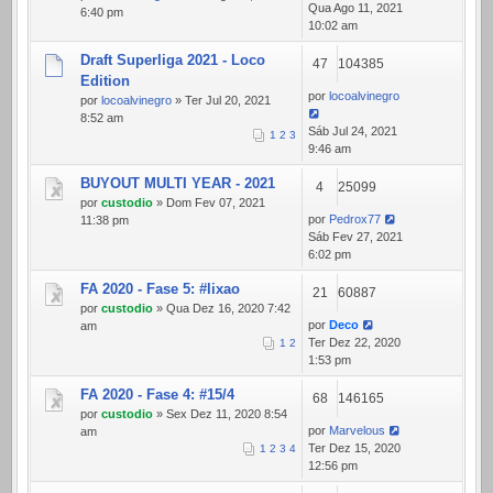
Qua Ago 11, 2021
6:40 pm
10:02 am
Draft Superliga 2021 - Loco
47
104385
Edition
por
locoalvinegro
por
locoalvinegro
» Ter Jul 20, 2021
8:52 am
Sáb Jul 24, 2021
1
2
3
9:46 am
BUYOUT MULTI YEAR - 2021
4
25099
por
custodio
» Dom Fev 07, 2021
por
Pedrox77
11:38 pm
Sáb Fev 27, 2021
6:02 pm
FA 2020 - Fase 5: #lixao
21
60887
por
custodio
» Qua Dez 16, 2020 7:42
por
Deco
am
Ter Dez 22, 2020
1
2
1:53 pm
FA 2020 - Fase 4: #15/4
68
146165
por
custodio
» Sex Dez 11, 2020 8:54
por
Marvelous
am
Ter Dez 15, 2020
1
2
3
4
12:56 pm