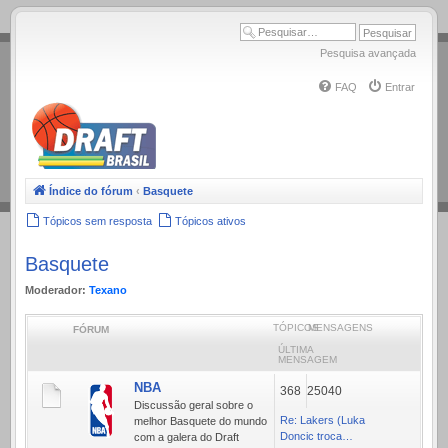
.
Pesquisa avançada
FAQ
Entrar
Índice do fórum
‹
Basquete
Tópicos sem resposta
Tópicos ativos
Basquete
Moderador:
Texano
TÓPICOS
MENSAGENS
FÓRUM
ÚLTIMA
MENSAGEM
NBA
368
25040
Discussão geral sobre o
Re: Lakers (Luka
melhor Basquete do mundo
Doncic troca…
com a galera do Draft