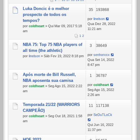
Luka Doncic é o melhor
35
193868
prospecto de todos os
por
linelson
tempos?
Qua Dez 28, 2022
por
coldheart
» Qui Mar 09, 2017 5:18
11:21 am
am
1
2
NBA 75: Top 75 NBA players of
3
38649
all time (the athletic)
por
senhorxxx
por
linelson
» Sáb Fev 19, 2022 8:18 pm
Qua Set 14, 2022
8:47 pm
Após morte de Bill Russell,
1
36787
NBA aposenta sua camisa
por
coldheart
por
coldheart
» Seg Ago 15, 2022 2:22
Seg Ago 15, 2022
am
2:26 am
Temporada 21/22 (WARRIORS
11
117138
CAMPEÃO)
por
SeDuTLoCk
por
coldheart
» Seg Out 18, 2021 1:58
am
Qui Jun 16, 2022
11:37 pm
HOF 2022