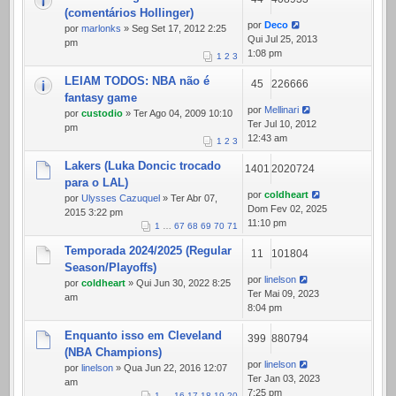
(comentários Hollinger)
por
Deco
por
marlonks
» Seg Set 17, 2012 2:25
Qui Jul 25, 2013
pm
1:08 pm
1
2
3
LEIAM TODOS: NBA não é
45
226666
fantasy game
por
Mellinari
por
custodio
» Ter Ago 04, 2009 10:10
Ter Jul 10, 2012
pm
12:43 am
1
2
3
Lakers (Luka Doncic trocado
1401
2020724
para o LAL)
por
coldheart
por
Ulysses Cazuquel
» Ter Abr 07,
Dom Fev 02, 2025
2015 3:22 pm
11:10 pm
1
…
67
68
69
70
71
Temporada 2024/2025 (Regular
11
101804
Season/Playoffs)
por
linelson
por
coldheart
» Qui Jun 30, 2022 8:25
Ter Mai 09, 2023
am
8:04 pm
Enquanto isso em Cleveland
399
880794
(NBA Champions)
por
linelson
por
linelson
» Qua Jun 22, 2016 12:07
Ter Jan 03, 2023
am
7:25 pm
1
…
16
17
18
19
20