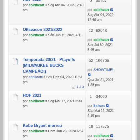
0
55457
por
coldheart
» Seg Abr 04, 2022 12:40
por
coldheart
am
Seg Abr 04, 2022
12:40 am
Offseason 2021/2022
12
62043
por
coldheart
» Sáb Jun 19, 2021 4:11
por
coldheart
pm
Sex Jul 30, 2021
5:45 am
Temporada 20/21 - Playoffs
52
166766
(MILWAUKEE BUCKS
por
SHOWTIME!
CAMPEÃO!)
por
echiarotti
» Sex Dez 04, 2020 11:51
Qua Jul 21, 2021
pm
1:28 pm
1
2
3
HOF 2021
1
34000
por
coldheart
» Seg Mai 17, 2021 3:33
por
linelson
pm
Sáb Mai 22, 2021
2:19 pm
Kobe Bryant morreu
18
117575
por
coldheart
» Dom Jan 26, 2020 6:57
por
coldheart
pm