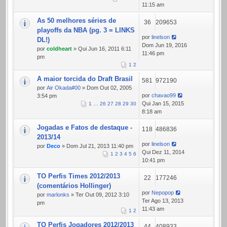
11:15 am
As 50 melhores séries de
36
209653
playoffs da NBA (pg. 3 = LINKS
por
linelson
DL!)
Dom Jun 19, 2016
por
coldheart
» Qui Jun 16, 2011 6:11
11:46 pm
pm
1
2
A maior torcida do Draft Brasil
581
972190
por
Air Okada#00
» Dom Out 02, 2005
por
chavao99
3:54 pm
Qui Jan 15, 2015
1
…
26
27
28
29
30
8:18 am
Jogadas e Fatos de destaque -
118
486836
2013/14
por
linelson
por
Deco
» Dom Jul 21, 2013 11:40 pm
Qui Dez 11, 2014
1
2
3
4
5
6
10:41 pm
TO Perfis Times 2012/2013
22
177246
(comentários Hollinger)
por
Nepopop
por
marlonks
» Ter Out 09, 2012 3:10
Ter Ago 13, 2013
pm
11:43 am
1
2
TO Perfis Jogadores 2012/2013
44
408933