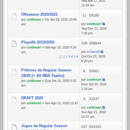
Seg Mai 17, 2021
12:43 am
Offseason 2020/2021
11
59180
por
coldheart
» Ter Set 29, 2020 10:55
por
coldheart
am
Seg Dez 21, 2020
7:35 pm
Playoffs 2019/2020
108
399644
por
coldheart
» Sáb Ago 15, 2020 9:24
por
echiarotti
am
Qui Out 22, 2020
1
2
3
4
5
6
8:20 pm
Prêmios da Regular Season
8
50661
19/20 [+ All NBA Teams]
por
coldheart
por
coldheart
» Qua Set 16, 2020 5:02
Dom Set 20, 2020
pm
1:18 am
DRAFT 2020
0
33237
por
coldheart
» Sex Ago 21, 2020 12:47
por
coldheart
am
Sex Ago 21, 2020
12:47 am
Jogos da Regular Season
207
954103