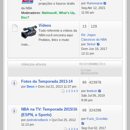
por
Ramonarat
projeções e futuros drafts
Ver
Seg Abr 12, 2021
da NBA
última
11:00 am
Moderadores:
MatheusK
,
What's Up,
mensagem
Doc?
Vídeos
13
129
Tudo referente a ví­deos da
Re: Jogos
NBA você encontra aqui.
Classicos da NBA
Pedidos, links e muito
por
Sicker
mais...
Ver
Dom Jun 18, 2017
última
12:11 pm
mensagem
RESPOSTAS
EXIBIÇÕES
TÓPICOS ATIVOS
ÚLTIMA
MENSAGEM
Fotos da Temporada 2013-14
89
423978
por
Deco
» Dom Jul 21, 2013 11:37 pm
por
linelson
1
2
3
4
5
Sáb Jul 06, 2019
8:06 pm
NBA na TV: Temporada 2015/16
68
324298
(ESPN, e Sportv)
por
Fuck_Grovildo
por
pedrobrodbeck
» Qui Out 25, 2012
11:13 pm
Seg Out 02, 2017
1
2
3
4