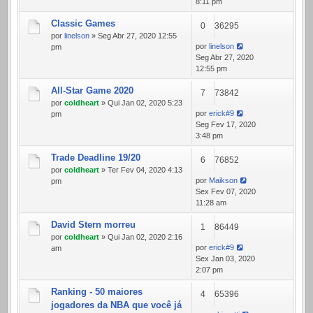
8:11 pm
Classic Games
0
36295
por
linelson
» Seg Abr 27, 2020 12:55
por
linelson
pm
Seg Abr 27, 2020
12:55 pm
All-Star Game 2020
7
73842
por
coldheart
» Qui Jan 02, 2020 5:23
por
erick#9
pm
Seg Fev 17, 2020
3:48 pm
Trade Deadline 19/20
6
76852
por
coldheart
» Ter Fev 04, 2020 4:13
por
Maikson
pm
Sex Fev 07, 2020
11:28 am
David Stern morreu
1
86449
por
coldheart
» Qui Jan 02, 2020 2:16
por
erick#9
am
Sex Jan 03, 2020
2:07 pm
Ranking - 50 maiores
4
65396
jogadores da NBA que você já