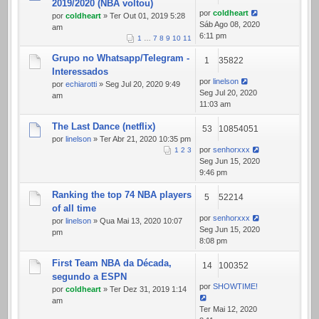
2019/2020 (NBA voltou)
por
coldheart
por
coldheart
» Ter Out 01, 2019 5:28
Sáb Ago 08, 2020
am
6:11 pm
1
…
7
8
9
10
11
Grupo no Whatsapp/Telegram -
1
35822
Interessados
por
linelson
por
echiarotti
» Seg Jul 20, 2020 9:49
Seg Jul 20, 2020
am
11:03 am
The Last Dance (netflix)
53
10854051
por
linelson
» Ter Abr 21, 2020 10:35 pm
por
senhorxxx
1
2
3
Seg Jun 15, 2020
9:46 pm
Ranking the top 74 NBA players
5
52214
of all time
por
senhorxxx
por
linelson
» Qua Mai 13, 2020 10:07
Seg Jun 15, 2020
pm
8:08 pm
First Team NBA da Década,
14
100352
segundo a ESPN
por
SHOWTIME!
por
coldheart
» Ter Dez 31, 2019 1:14
am
Ter Mai 12, 2020