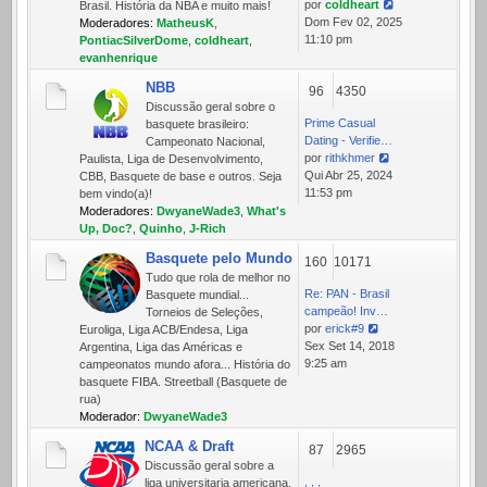
por
coldheart
Brasil. História da NBA e muito mais!
Ver
Dom Fev 02, 2025
Moderadores:
MatheusK
,
última
11:10 pm
PontiacSilverDome
,
coldheart
,
mensagem
evanhenrique
NBB
96
4350
Discussão geral sobre o
Prime Сasual
basquete brasileiro:
Dating - Verifie…
Campeonato Nacional,
por
rithkhmer
Paulista, Liga de Desenvolvimento,
Ver
Qui Abr 25, 2024
CBB, Basquete de base e outros. Seja
última
11:53 pm
bem vindo(a)!
mensagem
Moderadores:
DwyaneWade3
,
What's
Up, Doc?
,
Quinho
,
J-Rich
Basquete pelo Mundo
160
10171
Tudo que rola de melhor no
Re: PAN - Brasil
Basquete mundial...
campeão! Inv…
Torneios de Seleções,
por
erick#9
Euroliga, Liga ACB/Endesa, Liga
Ver
Sex Set 14, 2018
Argentina, Liga das Américas e
última
9:25 am
campeonatos mundo afora... História do
mensagem
basquete FIBA. Streetball (Basquete de
rua)
Moderador:
DwyaneWade3
NCAA & Draft
87
2965
Discussão geral sobre a
, , ,
liga universitaria americana,