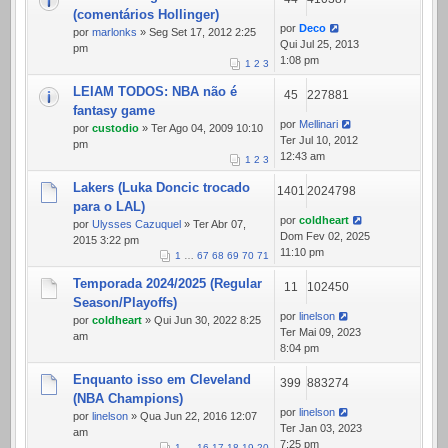
(comentários Hollinger)
por
Deco
por
marlonks
» Seg Set 17, 2012 2:25
Qui Jul 25, 2013
pm
1:08 pm
1
2
3
LEIAM TODOS: NBA não é
45
227881
fantasy game
por
Mellinari
por
custodio
» Ter Ago 04, 2009 10:10
Ter Jul 10, 2012
pm
12:43 am
1
2
3
Lakers (Luka Doncic trocado
1401
2024798
para o LAL)
por
coldheart
por
Ulysses Cazuquel
» Ter Abr 07,
Dom Fev 02, 2025
2015 3:22 pm
11:10 pm
1
…
67
68
69
70
71
Temporada 2024/2025 (Regular
11
102450
Season/Playoffs)
por
linelson
por
coldheart
» Qui Jun 30, 2022 8:25
Ter Mai 09, 2023
am
8:04 pm
Enquanto isso em Cleveland
399
883274
(NBA Champions)
por
linelson
por
linelson
» Qua Jun 22, 2016 12:07
Ter Jan 03, 2023
am
7:25 pm
1
…
16
17
18
19
20