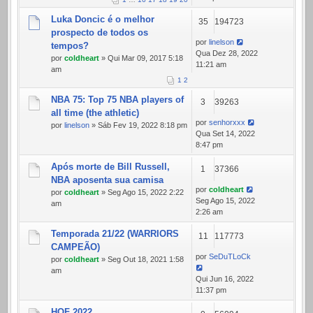
Luka Doncic é o melhor
35
194723
prospecto de todos os
por
linelson
tempos?
Qua Dez 28, 2022
por
coldheart
» Qui Mar 09, 2017 5:18
11:21 am
am
1
2
NBA 75: Top 75 NBA players of
3
39263
all time (the athletic)
por
senhorxxx
por
linelson
» Sáb Fev 19, 2022 8:18 pm
Qua Set 14, 2022
8:47 pm
Após morte de Bill Russell,
1
37366
NBA aposenta sua camisa
por
coldheart
por
coldheart
» Seg Ago 15, 2022 2:22
Seg Ago 15, 2022
am
2:26 am
Temporada 21/22 (WARRIORS
11
117773
CAMPEÃO)
por
SeDuTLoCk
por
coldheart
» Seg Out 18, 2021 1:58
am
Qui Jun 16, 2022
11:37 pm
HOF 2022