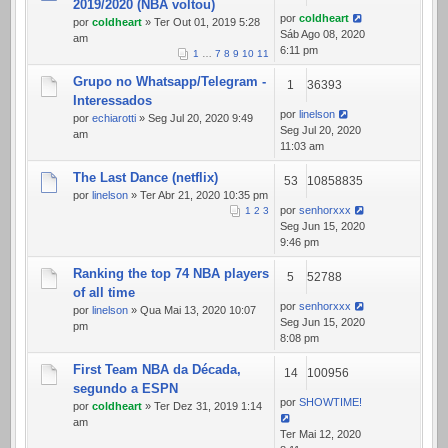
2019/2020 (NBA voltou)
por
coldheart
por
coldheart
» Ter Out 01, 2019 5:28
Sáb Ago 08, 2020
am
6:11 pm
1
…
7
8
9
10
11
Grupo no Whatsapp/Telegram -
1
36393
Interessados
por
linelson
por
echiarotti
» Seg Jul 20, 2020 9:49
Seg Jul 20, 2020
am
11:03 am
The Last Dance (netflix)
53
10858835
por
linelson
» Ter Abr 21, 2020 10:35 pm
por
senhorxxx
1
2
3
Seg Jun 15, 2020
9:46 pm
Ranking the top 74 NBA players
5
52788
of all time
por
senhorxxx
por
linelson
» Qua Mai 13, 2020 10:07
Seg Jun 15, 2020
pm
8:08 pm
First Team NBA da Década,
14
100956
segundo a ESPN
por
SHOWTIME!
por
coldheart
» Ter Dez 31, 2019 1:14
am
Ter Mai 12, 2020