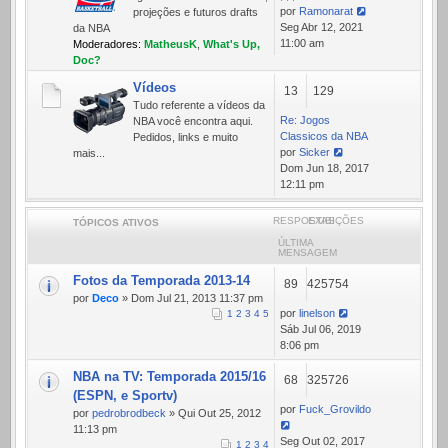
por
Ramonarat
projeções e futuros drafts
Ver
Seg Abr 12, 2021
da NBA
última
11:00 am
Moderadores:
MatheusK
,
What's Up,
mensagem
Doc?
Vídeos
13
129
Tudo referente a ví­deos da
Re: Jogos
NBA você encontra aqui.
Classicos da NBA
Pedidos, links e muito
por
Sicker
mais...
Ver
Dom Jun 18, 2017
última
12:11 pm
mensagem
RESPOSTAS
EXIBIÇÕES
TÓPICOS ATIVOS
ÚLTIMA
MENSAGEM
Fotos da Temporada 2013-14
89
425754
por
Deco
» Dom Jul 21, 2013 11:37 pm
por
linelson
1
2
3
4
5
Sáb Jul 06, 2019
8:06 pm
NBA na TV: Temporada 2015/16
68
325726
(ESPN, e Sportv)
por
Fuck_Grovildo
por
pedrobrodbeck
» Qui Out 25, 2012
11:13 pm
Seg Out 02, 2017
1
2
3
4