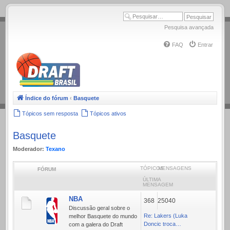
.
Pesquisa avançada
FAQ
Entrar
Índice do fórum
‹
Basquete
Tópicos sem resposta
Tópicos ativos
Basquete
Moderador:
Texano
TÓPICOS
MENSAGENS
FÓRUM
ÚLTIMA
MENSAGEM
NBA
368
25040
Discussão geral sobre o
Re: Lakers (Luka
melhor Basquete do mundo
Doncic troca…
com a galera do Draft