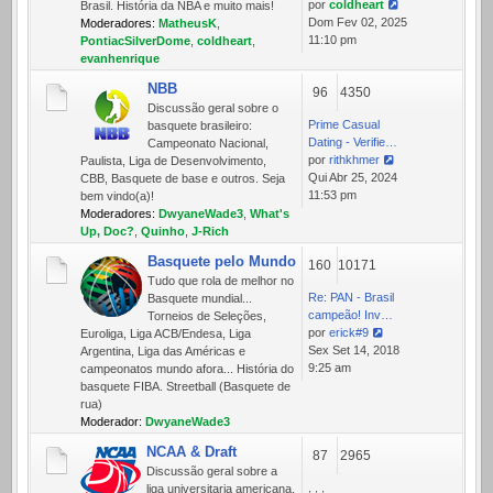
por
coldheart
Brasil. História da NBA e muito mais!
Ver
Dom Fev 02, 2025
Moderadores:
MatheusK
,
última
11:10 pm
PontiacSilverDome
,
coldheart
,
mensagem
evanhenrique
NBB
96
4350
Discussão geral sobre o
Prime Сasual
basquete brasileiro:
Dating - Verifie…
Campeonato Nacional,
por
rithkhmer
Paulista, Liga de Desenvolvimento,
Ver
Qui Abr 25, 2024
CBB, Basquete de base e outros. Seja
última
11:53 pm
bem vindo(a)!
mensagem
Moderadores:
DwyaneWade3
,
What's
Up, Doc?
,
Quinho
,
J-Rich
Basquete pelo Mundo
160
10171
Tudo que rola de melhor no
Re: PAN - Brasil
Basquete mundial...
campeão! Inv…
Torneios de Seleções,
por
erick#9
Euroliga, Liga ACB/Endesa, Liga
Ver
Sex Set 14, 2018
Argentina, Liga das Américas e
última
9:25 am
campeonatos mundo afora... História do
mensagem
basquete FIBA. Streetball (Basquete de
rua)
Moderador:
DwyaneWade3
NCAA & Draft
87
2965
Discussão geral sobre a
, , ,
liga universitaria americana,