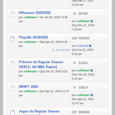
Seg Mai 17, 2021
12:43 am
Offseason 2020/2021
11
59780
por
coldheart
» Ter Set 29, 2020 10:55
por
coldheart
am
Seg Dez 21, 2020
7:35 pm
Playoffs 2019/2020
108
401892
por
coldheart
» Sáb Ago 15, 2020 9:24
por
echiarotti
am
Qui Out 22, 2020
1
2
3
4
5
6
8:20 pm
Prêmios da Regular Season
8
51262
19/20 [+ All NBA Teams]
por
coldheart
por
coldheart
» Qua Set 16, 2020 5:02
Dom Set 20, 2020
pm
1:18 am
DRAFT 2020
0
33814
por
coldheart
» Sex Ago 21, 2020 12:47
por
coldheart
am
Sex Ago 21, 2020
12:47 am
Jogos da Regular Season
207
956889