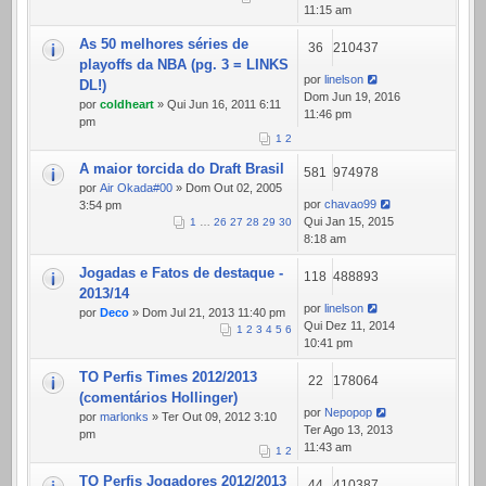
11:15 am
As 50 melhores séries de
36
210437
playoffs da NBA (pg. 3 = LINKS
por
linelson
DL!)
Dom Jun 19, 2016
por
coldheart
» Qui Jun 16, 2011 6:11
11:46 pm
pm
1
2
A maior torcida do Draft Brasil
581
974978
por
Air Okada#00
» Dom Out 02, 2005
por
chavao99
3:54 pm
Qui Jan 15, 2015
1
…
26
27
28
29
30
8:18 am
Jogadas e Fatos de destaque -
118
488893
2013/14
por
linelson
por
Deco
» Dom Jul 21, 2013 11:40 pm
Qui Dez 11, 2014
1
2
3
4
5
6
10:41 pm
TO Perfis Times 2012/2013
22
178064
(comentários Hollinger)
por
Nepopop
por
marlonks
» Ter Out 09, 2012 3:10
Ter Ago 13, 2013
pm
11:43 am
1
2
TO Perfis Jogadores 2012/2013
44
410387