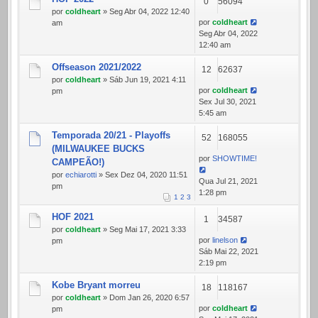
0
56094
por
coldheart
» Seg Abr 04, 2022 12:40
por
coldheart
am
Seg Abr 04, 2022
12:40 am
Offseason 2021/2022
12
62637
por
coldheart
» Sáb Jun 19, 2021 4:11
por
coldheart
pm
Sex Jul 30, 2021
5:45 am
Temporada 20/21 - Playoffs
52
168055
(MILWAUKEE BUCKS
por
SHOWTIME!
CAMPEÃO!)
por
echiarotti
» Sex Dez 04, 2020 11:51
Qua Jul 21, 2021
pm
1:28 pm
1
2
3
HOF 2021
1
34587
por
coldheart
» Seg Mai 17, 2021 3:33
por
linelson
pm
Sáb Mai 22, 2021
2:19 pm
Kobe Bryant morreu
18
118167
por
coldheart
» Dom Jan 26, 2020 6:57
por
coldheart
pm