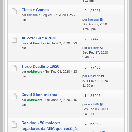
8:11 pm
Classic Games
0
36886
por
linelson
» Seg Abr 27, 2020 12:55
por
linelson
pm
Seg Abr 27, 2020
12:55 pm
All-Star Game 2020
7
74423
por
coldheart
» Qui Jan 02, 2020 5:23
por
erick#9
pm
Seg Fev 17, 2020
3:48 pm
Trade Deadline 19/20
6
77451
por
coldheart
» Ter Fev 04, 2020 4:13
por
Maikson
pm
Sex Fev 07, 2020
11:28 am
David Stern morreu
1
87013
por
coldheart
» Qui Jan 02, 2020 2:16
por
erick#9
am
Sex Jan 03, 2020
2:07 pm
Ranking - 50 maiores
4
65983
jogadores da NBA que você já