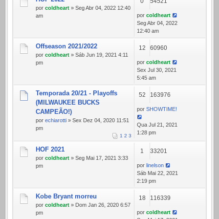
0
54521
por
coldheart
» Seg Abr 04, 2022 12:40
por
coldheart
am
Seg Abr 04, 2022
12:40 am
Offseason 2021/2022
12
60960
por
coldheart
» Sáb Jun 19, 2021 4:11
por
coldheart
pm
Sex Jul 30, 2021
5:45 am
Temporada 20/21 - Playoffs
52
163976
(MILWAUKEE BUCKS
por
SHOWTIME!
CAMPEÃO!)
por
echiarotti
» Sex Dez 04, 2020 11:51
Qua Jul 21, 2021
pm
1:28 pm
1
2
3
HOF 2021
1
33201
por
coldheart
» Seg Mai 17, 2021 3:33
por
linelson
pm
Sáb Mai 22, 2021
2:19 pm
Kobe Bryant morreu
18
116339
por
coldheart
» Dom Jan 26, 2020 6:57
por
coldheart
pm