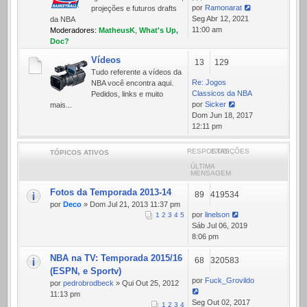
por
Ramonarat
projeções e futuros drafts
Ver
Seg Abr 12, 2021
da NBA
última
11:00 am
Moderadores:
MatheusK
,
What's Up,
mensagem
Doc?
Vídeos
13
129
Tudo referente a ví­deos da
Re: Jogos
NBA você encontra aqui.
Classicos da NBA
Pedidos, links e muito
por
Sicker
mais...
Ver
Dom Jun 18, 2017
última
12:11 pm
mensagem
RESPOSTAS
EXIBIÇÕES
TÓPICOS ATIVOS
ÚLTIMA
MENSAGEM
Fotos da Temporada 2013-14
89
419534
por
Deco
» Dom Jul 21, 2013 11:37 pm
por
linelson
1
2
3
4
5
Sáb Jul 06, 2019
8:06 pm
NBA na TV: Temporada 2015/16
68
320583
(ESPN, e Sportv)
por
Fuck_Grovildo
por
pedrobrodbeck
» Qui Out 25, 2012
11:13 pm
Seg Out 02, 2017
1
2
3
4