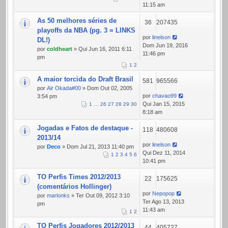
11:15 am
As 50 melhores séries de
36
207435
playoffs da NBA (pg. 3 = LINKS
por
linelson
DL!)
Dom Jun 19, 2016
por
coldheart
» Qui Jun 16, 2011 6:11
11:46 pm
pm
1
2
A maior torcida do Draft Brasil
581
965566
por
Air Okada#00
» Dom Out 02, 2005
por
chavao99
3:54 pm
Qui Jan 15, 2015
1
…
26
27
28
29
30
8:18 am
Jogadas e Fatos de destaque -
118
480608
2013/14
por
linelson
por
Deco
» Dom Jul 21, 2013 11:40 pm
Qui Dez 11, 2014
1
2
3
4
5
6
10:41 pm
TO Perfis Times 2012/2013
22
175625
(comentários Hollinger)
por
Nepopop
por
marlonks
» Ter Out 09, 2012 3:10
Ter Ago 13, 2013
pm
11:43 am
1
2
TO Perfis Jogadores 2012/2013
44
405727