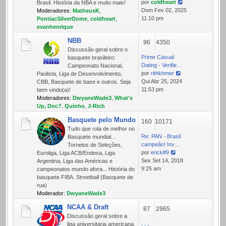
por
coldheart
Brasil. História da NBA e muito mais!
Ver
Dom Fev 02, 2025
Moderadores:
MatheusK
,
última
11:10 pm
PontiacSilverDome
,
coldheart
,
mensagem
evanhenrique
NBB
96
4350
Discussão geral sobre o
Prime Сasual
basquete brasileiro:
Dating - Verifie…
Campeonato Nacional,
por
rithkhmer
Paulista, Liga de Desenvolvimento,
Ver
Qui Abr 25, 2024
CBB, Basquete de base e outros. Seja
última
11:53 pm
bem vindo(a)!
mensagem
Moderadores:
DwyaneWade3
,
What's
Up, Doc?
,
Quinho
,
J-Rich
Basquete pelo Mundo
160
10171
Tudo que rola de melhor no
Re: PAN - Brasil
Basquete mundial...
campeão! Inv…
Torneios de Seleções,
por
erick#9
Euroliga, Liga ACB/Endesa, Liga
Ver
Sex Set 14, 2018
Argentina, Liga das Américas e
última
9:25 am
campeonatos mundo afora... História do
mensagem
basquete FIBA. Streetball (Basquete de
rua)
Moderador:
DwyaneWade3
NCAA & Draft
87
2965
Discussão geral sobre a
, , ,
liga universitaria americana,