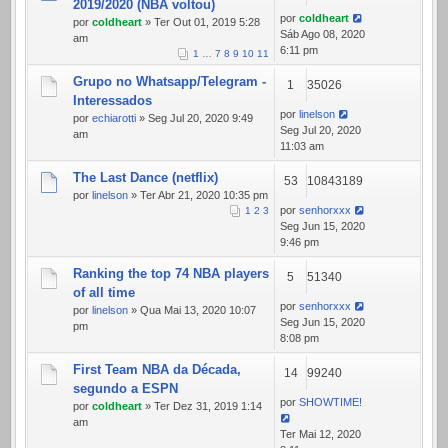
2019/2020 (NBA voltou)
por
coldheart
por
coldheart
» Ter Out 01, 2019 5:28
Sáb Ago 08, 2020
am
6:11 pm
1
…
7
8
9
10
11
Grupo no Whatsapp/Telegram -
1
35026
Interessados
por
linelson
por
echiarotti
» Seg Jul 20, 2020 9:49
Seg Jul 20, 2020
am
11:03 am
The Last Dance (netflix)
53
10843189
por
linelson
» Ter Abr 21, 2020 10:35 pm
por
senhorxxx
1
2
3
Seg Jun 15, 2020
9:46 pm
Ranking the top 74 NBA players
5
51340
of all time
por
senhorxxx
por
linelson
» Qua Mai 13, 2020 10:07
Seg Jun 15, 2020
pm
8:08 pm
First Team NBA da Década,
14
99240
segundo a ESPN
por
SHOWTIME!
por
coldheart
» Ter Dez 31, 2019 1:14
am
Ter Mai 12, 2020