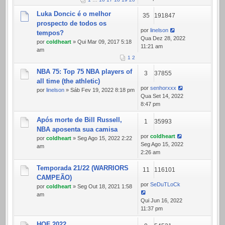
Luka Doncic é o melhor
35
191847
prospecto de todos os
por
linelson
tempos?
Qua Dez 28, 2022
por
coldheart
» Qui Mar 09, 2017 5:18
11:21 am
am
1
2
NBA 75: Top 75 NBA players of
3
37855
all time (the athletic)
por
senhorxxx
por
linelson
» Sáb Fev 19, 2022 8:18 pm
Qua Set 14, 2022
8:47 pm
Após morte de Bill Russell,
1
35993
NBA aposenta sua camisa
por
coldheart
por
coldheart
» Seg Ago 15, 2022 2:22
Seg Ago 15, 2022
am
2:26 am
Temporada 21/22 (WARRIORS
11
116101
CAMPEÃO)
por
SeDuTLoCk
por
coldheart
» Seg Out 18, 2021 1:58
am
Qui Jun 16, 2022
11:37 pm
HOF 2022