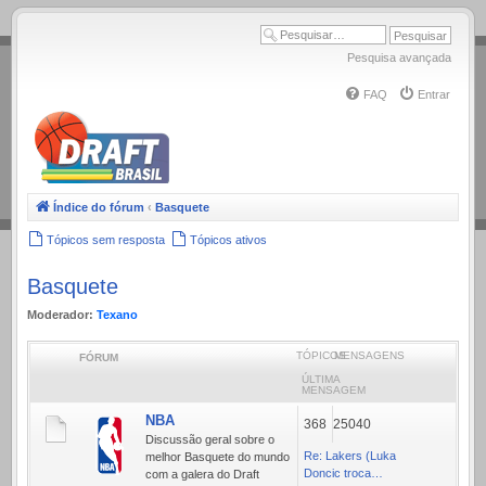
.
Pesquisa avançada
FAQ
Entrar
Índice do fórum
‹
Basquete
Tópicos sem resposta
Tópicos ativos
Basquete
Moderador:
Texano
TÓPICOS
MENSAGENS
FÓRUM
ÚLTIMA
MENSAGEM
NBA
368
25040
Discussão geral sobre o
Re: Lakers (Luka
melhor Basquete do mundo
Doncic troca…
com a galera do Draft