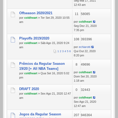
Seg Mai 17, 2021
12:43 am
Offseason 2020/2021
11
58085
por
coldheart
» Ter Set 29, 2020 10:55
por
coldheart
am
Seg Dez 21, 2020
7:35 pm
Playoffs 2019/2020
108
393396
por
coldheart
» Sáb Ago 15, 2020 9:24
por
echiarotti
am
Qui Out 22, 2020
1
2
3
4
5
6
8:20 pm
Prêmios da Regular Season
8
49696
19/20 [+ All NBA Teams]
por
coldheart
por
coldheart
» Qua Set 16, 2020 5:02
Dom Set 20, 2020
pm
1:18 am
DRAFT 2020
0
32443
por
coldheart
» Sex Ago 21, 2020 12:47
por
coldheart
am
Sex Ago 21, 2020
12:47 am
Jogos da Regular Season
207
946364