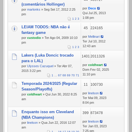
(comentários Hollinger)
por
Deco
por
marlonks
» Seg Set 17, 2012 2:25
Qui Jul 25, 2013
pm
1:08 pm
1
2
3
LEIAM TODOS: NBA não é
45
224165
fantasy game
por
Mellinari
por
custodio
» Ter Ago 04, 2009 10:10
Ter Jul 10, 2012
pm
12:43 am
1
2
3
Lakers (Luka Doncic trocado
1401
2011326
para o LAL)
por
coldheart
por
Ulysses Cazuquel
» Ter Abr 07,
Dom Fev 02, 2025
2015 3:22 pm
11:10 pm
1
…
67
68
69
70
71
Temporada 2024/2025 (Regular
11
100730
Season/Playoffs)
por
linelson
por
coldheart
» Qui Jun 30, 2022 8:25
Ter Mai 09, 2023
am
8:04 pm
Enquanto isso em Cleveland
399
873478
(NBA Champions)
por
linelson
por
linelson
» Qua Jun 22, 2016 12:07
Ter Jan 03, 2023
am
7:25 pm
1
…
16
17
18
19
20