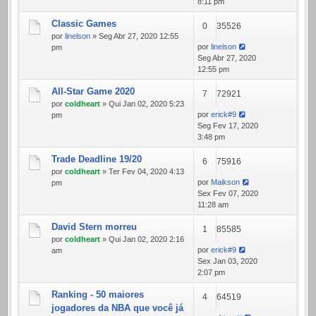
8:11 pm
Classic Games
0
35526
por
linelson
» Seg Abr 27, 2020 12:55
por
linelson
pm
Seg Abr 27, 2020
12:55 pm
All-Star Game 2020
7
72921
por
coldheart
» Qui Jan 02, 2020 5:23
por
erick#9
pm
Seg Fev 17, 2020
3:48 pm
Trade Deadline 19/20
6
75916
por
coldheart
» Ter Fev 04, 2020 4:13
por
Maikson
pm
Sex Fev 07, 2020
11:28 am
David Stern morreu
1
85585
por
coldheart
» Qui Jan 02, 2020 2:16
por
erick#9
am
Sex Jan 03, 2020
2:07 pm
Ranking - 50 maiores
4
64519
jogadores da NBA que você já