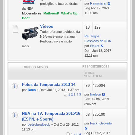
por
Ramonarat
projeções e futuros drafts
Ver
Seg Abr 12, 2021
da NBA
última
11:00 am
Moderadores:
MatheusK
,
What's Up,
mensagem
Doc?
Vídeos
13
129
Tudo referente a ví­deos da
Re: Jogos
NBA você encontra aqui.
Classicos da NBA
Pedidos, links e muito
por
Sicker
mais...
Ver
Dom Jun 18, 2017
última
12:11 pm
mensagem
RESPOSTAS
EXIBIÇÕES
TÓPICOS ATIVOS
ÚLTIMA
MENSAGEM
Fotos da Temporada 2013-14
89
425004
por
Deco
» Dom Jul 21, 2013 11:37 pm
por
linelson
1
2
3
4
5
Sáb Jul 06, 2019
8:06 pm
NBA na TV: Temporada 2015/16
68
325100
(ESPN, e Sportv)
por
Fuck_Grovildo
por
pedrobrodbeck
» Qui Out 25, 2012
11:13 pm
Seg Out 02, 2017
1
2
3
4