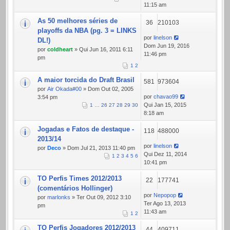
11:15 am
As 50 melhores séries de
36
210103
playoffs da NBA (pg. 3 = LINKS
por
linelson
DL!)
Dom Jun 19, 2016
por
coldheart
» Qui Jun 16, 2011 6:11
11:46 pm
pm
1
2
A maior torcida do Draft Brasil
581
973604
por
Air Okada#00
» Dom Out 02, 2005
por
chavao99
3:54 pm
Qui Jan 15, 2015
1
…
26
27
28
29
30
8:18 am
Jogadas e Fatos de destaque -
118
488000
2013/14
por
linelson
por
Deco
» Dom Jul 21, 2013 11:40 pm
Qui Dez 11, 2014
1
2
3
4
5
6
10:41 pm
TO Perfis Times 2012/2013
22
177741
(comentários Hollinger)
por
Nepopop
por
marlonks
» Ter Out 09, 2012 3:10
Ter Ago 13, 2013
pm
11:43 am
1
2
TO Perfis Jogadores 2012/2013
44
409711