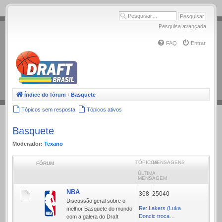
.
Pesquisa avançada
FAQ
Entrar
Índice do fórum
‹
Basquete
Tópicos sem resposta
Tópicos ativos
Basquete
Moderador:
Texano
TÓPICOS
MENSAGENS
FÓRUM
ÚLTIMA
MENSAGEM
NBA
368
25040
Discussão geral sobre o
Re: Lakers (Luka
melhor Basquete do mundo
Doncic troca…
com a galera do Draft