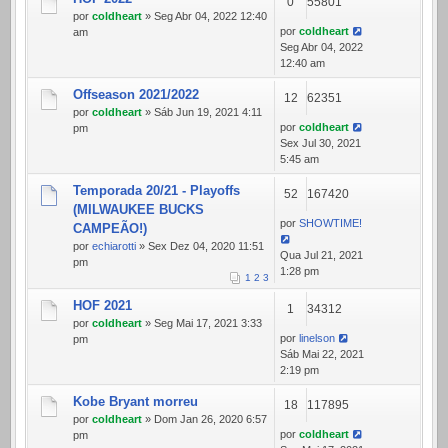
0
55801
por
coldheart
» Seg Abr 04, 2022 12:40
por
coldheart
am
Seg Abr 04, 2022
12:40 am
Offseason 2021/2022
12
62351
por
coldheart
» Sáb Jun 19, 2021 4:11
por
coldheart
pm
Sex Jul 30, 2021
5:45 am
Temporada 20/21 - Playoffs
52
167420
(MILWAUKEE BUCKS
por
SHOWTIME!
CAMPEÃO!)
por
echiarotti
» Sex Dez 04, 2020 11:51
Qua Jul 21, 2021
pm
1:28 pm
1
2
3
HOF 2021
1
34312
por
coldheart
» Seg Mai 17, 2021 3:33
por
linelson
pm
Sáb Mai 22, 2021
2:19 pm
Kobe Bryant morreu
18
117895
por
coldheart
» Dom Jan 26, 2020 6:57
por
coldheart
pm