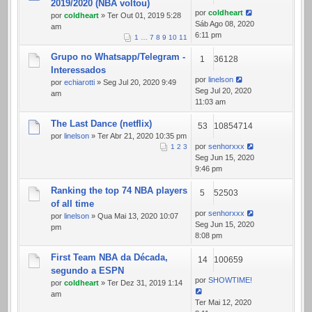
2019/2020 (NBA voltou)
por
coldheart
por
coldheart
» Ter Out 01, 2019 5:28
Sáb Ago 08, 2020
am
6:11 pm
1
…
7
8
9
10
11
Grupo no Whatsapp/Telegram -
1
36128
Interessados
por
linelson
por
echiarotti
» Seg Jul 20, 2020 9:49
Seg Jul 20, 2020
am
11:03 am
The Last Dance (netflix)
53
10854714
por
linelson
» Ter Abr 21, 2020 10:35 pm
por
senhorxxx
1
2
3
Seg Jun 15, 2020
9:46 pm
Ranking the top 74 NBA players
5
52503
of all time
por
senhorxxx
por
linelson
» Qua Mai 13, 2020 10:07
Seg Jun 15, 2020
pm
8:08 pm
First Team NBA da Década,
14
100659
segundo a ESPN
por
SHOWTIME!
por
coldheart
» Ter Dez 31, 2019 1:14
am
Ter Mai 12, 2020