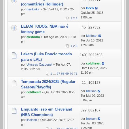
(comentários Hollinger)
por
Deco
por
marlonks
» Seg Set 17, 2012 2:25
Qui Jul 25, 2013
pm
1:08 pm
1
2
3
LEIAM TODOS: NBA não é
45
227332
fantasy game
por
Mellinari
por
custodio
» Ter Ago 04, 2009 10:10
Ter Jul 10, 2012
pm
12:43 am
1
2
3
Lakers (Luka Doncic trocado
1401
2022593
para o LAL)
por
coldheart
por
Ulysses Cazuquel
» Ter Abr 07,
Dom Fev 02, 2025
2015 3:22 pm
11:10 pm
1
…
67
68
69
70
71
Temporada 2024/2025 (Regular
11
102127
Season/Playoffs)
por
linelson
por
coldheart
» Qui Jun 30, 2022 8:25
Ter Mai 09, 2023
am
8:04 pm
Enquanto isso em Cleveland
399
882107
(NBA Champions)
por
linelson
por
linelson
» Qua Jun 22, 2016 12:07
Ter Jan 03, 2023
am
7:25 pm
1
…
16
17
18
19
20