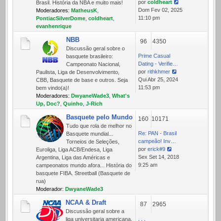
por
coldheart
Brasil. História da NBA e muito mais!
Ver
Dom Fev 02, 2025
Moderadores:
MatheusK
,
última
11:10 pm
PontiacSilverDome
,
coldheart
,
mensagem
evanhenrique
NBB
96
4350
Discussão geral sobre o
Prime Сasual
basquete brasileiro:
Dating - Verifie…
Campeonato Nacional,
por
rithkhmer
Paulista, Liga de Desenvolvimento,
Ver
Qui Abr 25, 2024
CBB, Basquete de base e outros. Seja
última
11:53 pm
bem vindo(a)!
mensagem
Moderadores:
DwyaneWade3
,
What's
Up, Doc?
,
Quinho
,
J-Rich
Basquete pelo Mundo
160
10171
Tudo que rola de melhor no
Re: PAN - Brasil
Basquete mundial...
campeão! Inv…
Torneios de Seleções,
por
erick#9
Euroliga, Liga ACB/Endesa, Liga
Ver
Sex Set 14, 2018
Argentina, Liga das Américas e
última
9:25 am
campeonatos mundo afora... História do
mensagem
basquete FIBA. Streetball (Basquete de
rua)
Moderador:
DwyaneWade3
NCAA & Draft
87
2965
Discussão geral sobre a
, , ,
liga universitaria americana,