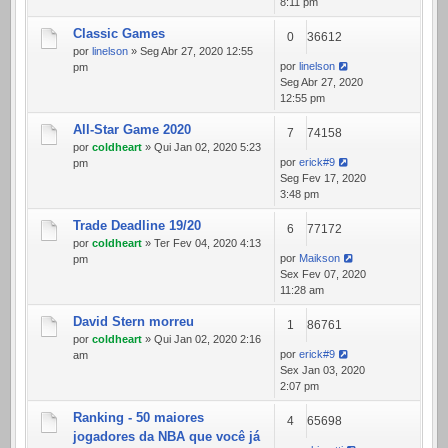
8:11 pm
Classic Games
0
36612
por
linelson
» Seg Abr 27, 2020 12:55
por
linelson
pm
Seg Abr 27, 2020
12:55 pm
All-Star Game 2020
7
74158
por
coldheart
» Qui Jan 02, 2020 5:23
por
erick#9
pm
Seg Fev 17, 2020
3:48 pm
Trade Deadline 19/20
6
77172
por
coldheart
» Ter Fev 04, 2020 4:13
por
Maikson
pm
Sex Fev 07, 2020
11:28 am
David Stern morreu
1
86761
por
coldheart
» Qui Jan 02, 2020 2:16
por
erick#9
am
Sex Jan 03, 2020
2:07 pm
Ranking - 50 maiores
4
65698
jogadores da NBA que você já