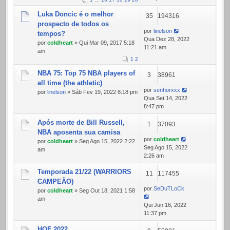
Luka Doncic é o melhor
35
194316
prospecto de todos os
por
linelson
tempos?
Qua Dez 28, 2022
por
coldheart
» Qui Mar 09, 2017 5:18
11:21 am
am
1
2
NBA 75: Top 75 NBA players of
3
38961
all time (the athletic)
por
senhorxxx
por
linelson
» Sáb Fev 19, 2022 8:18 pm
Qua Set 14, 2022
8:47 pm
Após morte de Bill Russell,
1
37093
NBA aposenta sua camisa
por
coldheart
por
coldheart
» Seg Ago 15, 2022 2:22
Seg Ago 15, 2022
am
2:26 am
Temporada 21/22 (WARRIORS
11
117455
CAMPEÃO)
por
SeDuTLoCk
por
coldheart
» Seg Out 18, 2021 1:58
am
Qui Jun 16, 2022
11:37 pm
HOF 2022