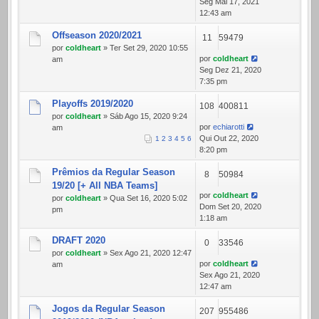
Seg Mai 17, 2021
12:43 am
Offseason 2020/2021
11
59479
por
coldheart
» Ter Set 29, 2020 10:55
por
coldheart
am
Seg Dez 21, 2020
7:35 pm
Playoffs 2019/2020
108
400811
por
coldheart
» Sáb Ago 15, 2020 9:24
por
echiarotti
am
Qui Out 22, 2020
1
2
3
4
5
6
8:20 pm
Prêmios da Regular Season
8
50984
19/20 [+ All NBA Teams]
por
coldheart
por
coldheart
» Qua Set 16, 2020 5:02
Dom Set 20, 2020
pm
1:18 am
DRAFT 2020
0
33546
por
coldheart
» Sex Ago 21, 2020 12:47
por
coldheart
am
Sex Ago 21, 2020
12:47 am
Jogos da Regular Season
207
955486