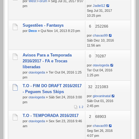
por
West Forum
» Seg Jul 31, 2017 9:07
por
Jadiel12
pm
Seg Jul 31, 2017
10:25 pm
Sugestões - Fantasys
6
252266
por
Deco
» Qui Nov 14, 2013 8:23 pm
por
chavao99
Sáb Dez 10, 2016
11:56 am
Avisos Para a Temporada
0
70287
2016/2017 - FA e Trocas
por
otaviogeda
liberadas
Ter Out 04, 2016
por
otaviogeda
» Ter Out 04, 2016 1:25
1:25 pm
pm
T.O - FIM DO DRAFT 2016/2017
32
221083
- Peguem Seus Skips
por
giovaninatal
por
otaviogeda
» Sáb Set 24, 2016 3:00
Sáb Out 01, 2016
pm
2:45 pm
1
2
T.O - TEMPORADA 2016/2017
2
68903
por
otaviogeda
» Sex Set 23, 2016 9:46
por
chavao99
am
Seg Set 26, 2016
4:07 pm