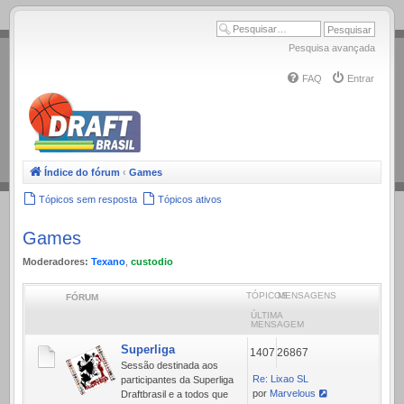
.
Pesquisa avançada
FAQ
Entrar
Índice do fórum
‹
Games
Tópicos sem resposta
Tópicos ativos
Games
Moderadores:
Texano
,
custodio
TÓPICOS
MENSAGENS
FÓRUM
ÚLTIMA
MENSAGEM
Superliga
1407
26867
Sessão destinada aos
Re: Lixao SL
participantes da Superliga
por
Marvelous
Draftbrasil e a todos que