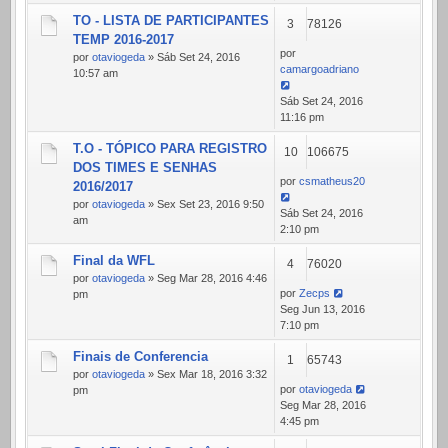
TO - LISTA DE PARTICIPANTES
3
78126
TEMP 2016-2017
por
por
otaviogeda
» Sáb Set 24, 2016
camargoadriano
10:57 am
Sáb Set 24, 2016
11:16 pm
T.O - TÓPICO PARA REGISTRO
10
106675
DOS TIMES E SENHAS
por
csmatheus20
2016/2017
por
otaviogeda
» Sex Set 23, 2016 9:50
Sáb Set 24, 2016
am
2:10 pm
Final da WFL
4
76020
por
otaviogeda
» Seg Mar 28, 2016 4:46
por
Zecps
pm
Seg Jun 13, 2016
7:10 pm
Finais de Conferencia
1
65743
por
otaviogeda
» Sex Mar 18, 2016 3:32
por
otaviogeda
pm
Seg Mar 28, 2016
4:45 pm