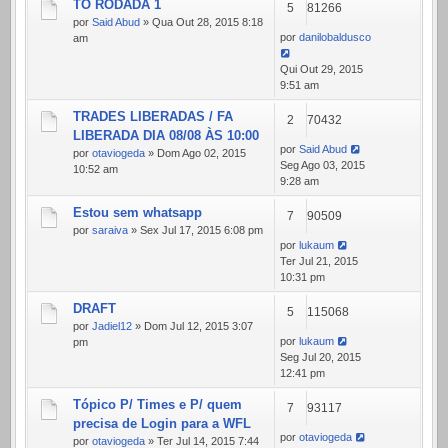
TO RODADA 1
5
81266
por
Said Abud
» Qua Out 28, 2015 8:18
por
danilobaldusco
am
Qui Out 29, 2015
9:51 am
TRADES LIBERADAS / FA
2
70432
LIBERADA DIA 08/08 ÀS 10:00
por
Said Abud
por
otaviogeda
» Dom Ago 02, 2015
Seg Ago 03, 2015
10:52 am
9:28 am
Estou sem whatsapp
7
90509
por
saraiva
» Sex Jul 17, 2015 6:08 pm
por
lukaum
Ter Jul 21, 2015
10:31 pm
DRAFT
5
115068
por
Jadiel12
» Dom Jul 12, 2015 3:07
por
lukaum
pm
Seg Jul 20, 2015
12:41 pm
Tópico P/ Times e P/ quem
7
93117
precisa de Login para a WFL
por
otaviogeda
por
otaviogeda
» Ter Jul 14, 2015 7:44