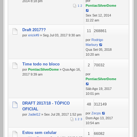
por
2014 8:18 pm
PontiacSilverDome
1
2
Sex Set 12, 2014
11:22 am
Draft 2017??
11
268861
por
erick#9
» Seg Jul 03, 2017 9:30 am
por
Rodrigo
Marbury
Qua Set 05, 2018
10:20 am
Time todo no bloco
2
70032
por
PontiacSilverDome
» Qua Ago 16,
por
2017 9:39 am
PontiacSilverDome
Sáb Ago 19, 2017
10:01 pm
DRAFT 2017/18 - TÓPICO
48
312149
OFICIAL
por
Zecps
por
Jadiel12
» Sex Jul 28, 2017 1:52 pm
Dom Ago 13, 2017
1
2
3
10:54 am
Estou sem celular
1
66082