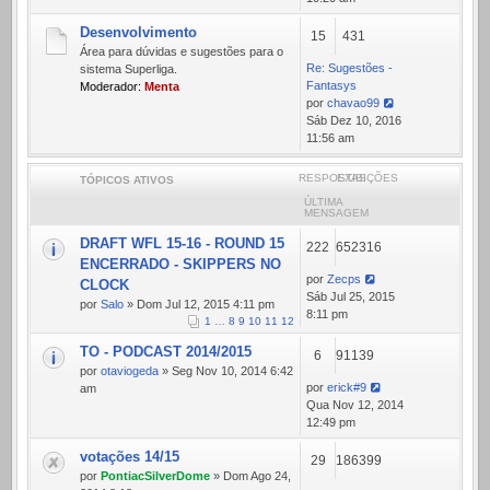
mensagem
Desenvolvimento
15
431
Área para dúvidas e sugestões para o
Re: Sugestões -
sistema Superliga.
Fantasys
Moderador:
Menta
por
chavao99
Ver
Sáb Dez 10, 2016
última
11:56 am
mensagem
RESPOSTAS
EXIBIÇÕES
TÓPICOS ATIVOS
ÚLTIMA
MENSAGEM
DRAFT WFL 15-16 - ROUND 15
222
652316
ENCERRADO - SKIPPERS NO
por
Zecps
CLOCK
Sáb Jul 25, 2015
por
Salo
» Dom Jul 12, 2015 4:11 pm
8:11 pm
1
…
8
9
10
11
12
TO - PODCAST 2014/2015
6
91139
por
otaviogeda
» Seg Nov 10, 2014 6:42
por
erick#9
am
Qua Nov 12, 2014
12:49 pm
votações 14/15
29
186399
por
PontiacSilverDome
» Dom Ago 24,