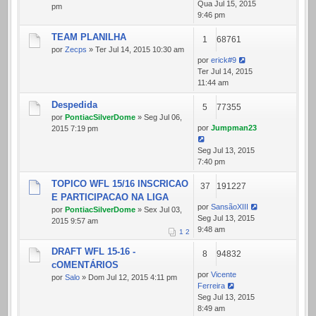
Qua Jul 15, 2015
pm
9:46 pm
TEAM PLANILHA
1
68761
por
Zecps
» Ter Jul 14, 2015 10:30 am
por
erick#9
Ter Jul 14, 2015
11:44 am
Despedida
5
77355
por
PontiacSilverDome
» Seg Jul 06,
por
Jumpman23
2015 7:19 pm
Seg Jul 13, 2015
7:40 pm
TOPICO WFL 15/16 INSCRICAO
37
191227
E PARTICIPACAO NA LIGA
por
SansãoXIII
por
PontiacSilverDome
» Sex Jul 03,
Seg Jul 13, 2015
2015 9:57 am
9:48 am
1
2
DRAFT WFL 15-16 -
8
94832
cOMENTÁRIOS
por
Vicente
por
Salo
» Dom Jul 12, 2015 4:11 pm
Ferreira
Seg Jul 13, 2015
8:49 am