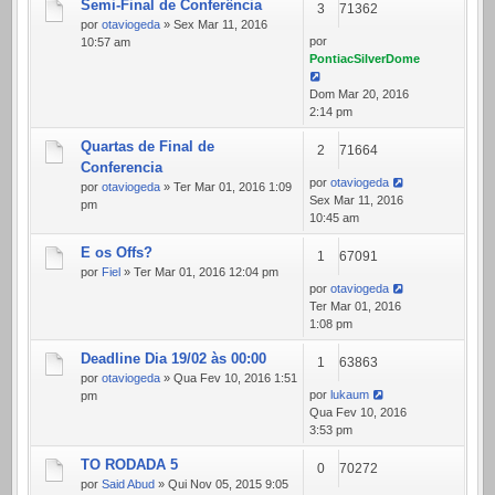
Semi-Final de Conferência
3
71362
por
otaviogeda
» Sex Mar 11, 2016
por
10:57 am
PontiacSilverDome
Dom Mar 20, 2016
2:14 pm
Quartas de Final de
2
71664
Conferencia
por
otaviogeda
por
otaviogeda
» Ter Mar 01, 2016 1:09
Sex Mar 11, 2016
pm
10:45 am
E os Offs?
1
67091
por
Fiel
» Ter Mar 01, 2016 12:04 pm
por
otaviogeda
Ter Mar 01, 2016
1:08 pm
Deadline Dia 19/02 às 00:00
1
63863
por
otaviogeda
» Qua Fev 10, 2016 1:51
por
lukaum
pm
Qua Fev 10, 2016
3:53 pm
TO RODADA 5
0
70272
por
Said Abud
» Qui Nov 05, 2015 9:05