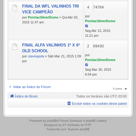
FINAL DA WFL VALINHOS TRI
4
74764
VICE CAMPEÃO
por
por
PontiacSilverDome
» Qui Abr 02,
PontiacSilverDome
2015 11:47 am
Seg Abr 13, 2015
11:21 pm
FINAL ALFA VALINHOS 1º X 6º
2
69430
OLD SCHOOL
por
por
otaviogeda
» Sáb Mar 21, 2015 1:09
PontiacSilverDome
pm
Seg Mar 30, 2015
6:54 pm
Voltar ao Índice do Fórum
Ir para
Índice do fórum
Todos os horários são
UTC-03:00
Excluir todos os cookies deste painel
.
Powered by
phpBB
® Forum Software © phpBB Limited
Designed by
ST Software
for
PTF
.
Traduzido por:
Suporte phpBB