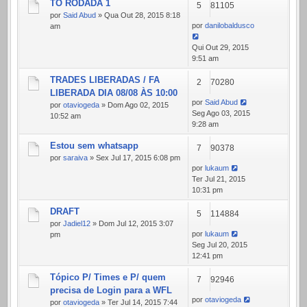
TO RODADA 1
5
81105
por
Said Abud
» Qua Out 28, 2015 8:18
por
danilobaldusco
am
Qui Out 29, 2015
9:51 am
TRADES LIBERADAS / FA
2
70280
LIBERADA DIA 08/08 ÀS 10:00
por
Said Abud
por
otaviogeda
» Dom Ago 02, 2015
Seg Ago 03, 2015
10:52 am
9:28 am
Estou sem whatsapp
7
90378
por
saraiva
» Sex Jul 17, 2015 6:08 pm
por
lukaum
Ter Jul 21, 2015
10:31 pm
DRAFT
5
114884
por
Jadiel12
» Dom Jul 12, 2015 3:07
por
lukaum
pm
Seg Jul 20, 2015
12:41 pm
Tópico P/ Times e P/ quem
7
92946
precisa de Login para a WFL
por
otaviogeda
por
otaviogeda
» Ter Jul 14, 2015 7:44