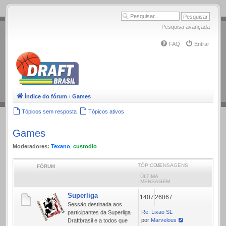
.
Pesquisa avançada
FAQ
Entrar
Índice do fórum
‹
Games
Tópicos sem resposta
Tópicos ativos
Games
Moderadores:
Texano
,
custodio
TÓPICOS
MENSAGENS
FÓRUM
ÚLTIMA
MENSAGEM
Superliga
1407
26867
Sessão destinada aos
Re: Lixao SL
participantes da Superliga
por
Marvelous
Draftbrasil e a todos que