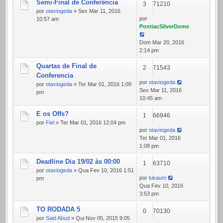
Semi-Final de Conferência
3
71210
por
otaviogeda
» Sex Mar 11, 2016
por
10:57 am
PontiacSilverDome
Dom Mar 20, 2016
2:14 pm
Quartas de Final de
2
71543
Conferencia
por
otaviogeda
por
otaviogeda
» Ter Mar 01, 2016 1:09
Sex Mar 11, 2016
pm
10:45 am
E os Offs?
1
66946
por
Fiel
» Ter Mar 01, 2016 12:04 pm
por
otaviogeda
Ter Mar 01, 2016
1:08 pm
Deadline Dia 19/02 às 00:00
1
63710
por
otaviogeda
» Qua Fev 10, 2016 1:51
por
lukaum
pm
Qua Fev 10, 2016
3:53 pm
TO RODADA 5
0
70130
por
Said Abud
» Qui Nov 05, 2015 9:05