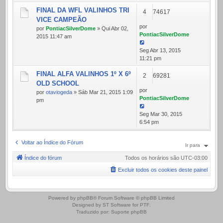
FINAL DA WFL VALINHOS TRI
4
74617
VICE CAMPEÃO
por
por
PontiacSilverDome
» Qui Abr 02,
PontiacSilverDome
2015 11:47 am
Seg Abr 13, 2015
11:21 pm
FINAL ALFA VALINHOS 1º X 6º
2
69281
OLD SCHOOL
por
por
otaviogeda
» Sáb Mar 21, 2015 1:09
PontiacSilverDome
pm
Seg Mar 30, 2015
6:54 pm
Voltar ao Índice do Fórum
Ir para
Índice do fórum
Todos os horários são
UTC-03:00
Excluir todos os cookies deste painel
.
Powered by
phpBB
® Forum Software © phpBB Limited
Designed by
ST Software
for
PTF
.
Traduzido por:
Suporte phpBB