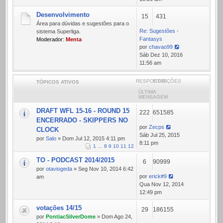
mensagem
Desenvolvimento
15
431
Área para dúvidas e sugestões para o
Re: Sugestões -
sistema Superliga.
Fantasys
Moderador:
Menta
por
chavao99
Ver
Sáb Dez 10, 2016
última
11:56 am
mensagem
RESPOSTAS
EXIBIÇÕES
TÓPICOS ATIVOS
ÚLTIMA
MENSAGEM
DRAFT WFL 15-16 - ROUND 15
222
651585
ENCERRADO - SKIPPERS NO
por
Zecps
CLOCK
Sáb Jul 25, 2015
por
Salo
» Dom Jul 12, 2015 4:11 pm
8:11 pm
1
…
8
9
10
11
12
TO - PODCAST 2014/2015
6
90999
por
otaviogeda
» Seg Nov 10, 2014 6:42
por
erick#9
am
Qua Nov 12, 2014
12:49 pm
votações 14/15
29
186155
por
PontiacSilverDome
» Dom Ago 24,