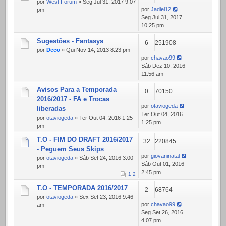
por
West Forum
» Seg Jul 31, 2017 9:07
por
Jadiel12
pm
Seg Jul 31, 2017
10:25 pm
Sugestões - Fantasys
6
251908
por
Deco
» Qui Nov 14, 2013 8:23 pm
por
chavao99
Sáb Dez 10, 2016
11:56 am
Avisos Para a Temporada
0
70150
2016/2017 - FA e Trocas
por
otaviogeda
liberadas
Ter Out 04, 2016
por
otaviogeda
» Ter Out 04, 2016 1:25
1:25 pm
pm
T.O - FIM DO DRAFT 2016/2017
32
220845
- Peguem Seus Skips
por
giovaninatal
por
otaviogeda
» Sáb Set 24, 2016 3:00
Sáb Out 01, 2016
pm
2:45 pm
1
2
T.O - TEMPORADA 2016/2017
2
68764
por
otaviogeda
» Sex Set 23, 2016 9:46
por
chavao99
am
Seg Set 26, 2016
4:07 pm