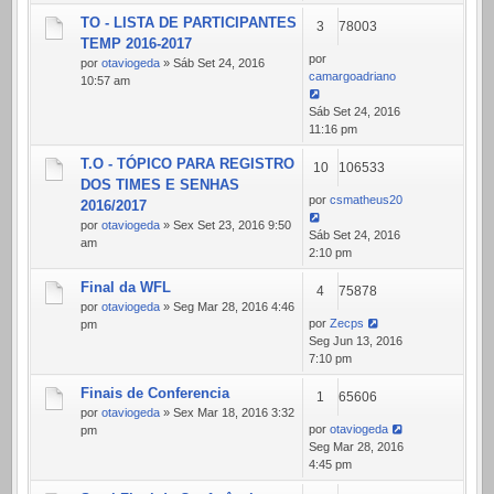
TO - LISTA DE PARTICIPANTES
3
78003
TEMP 2016-2017
por
por
otaviogeda
» Sáb Set 24, 2016
camargoadriano
10:57 am
Sáb Set 24, 2016
11:16 pm
T.O - TÓPICO PARA REGISTRO
10
106533
DOS TIMES E SENHAS
por
csmatheus20
2016/2017
por
otaviogeda
» Sex Set 23, 2016 9:50
Sáb Set 24, 2016
am
2:10 pm
Final da WFL
4
75878
por
otaviogeda
» Seg Mar 28, 2016 4:46
por
Zecps
pm
Seg Jun 13, 2016
7:10 pm
Finais de Conferencia
1
65606
por
otaviogeda
» Sex Mar 18, 2016 3:32
por
otaviogeda
pm
Seg Mar 28, 2016
4:45 pm