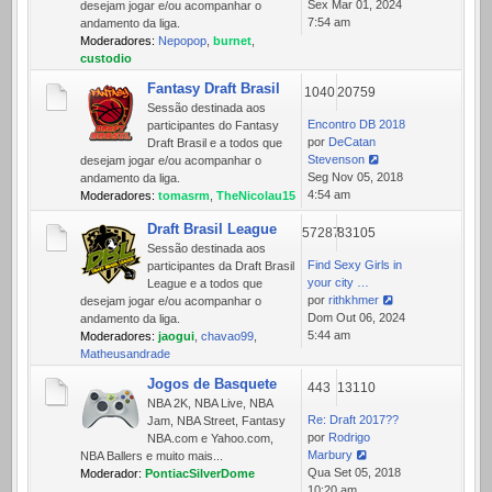
Ver
Sex Mar 01, 2024
desejam jogar e/ou acompanhar o
última
7:54 am
andamento da liga.
mensagem
Moderadores:
Nepopop
,
burnet
,
custodio
Fantasy Draft Brasil
1040
20759
Sessão destinada aos
Encontro DB 2018
participantes do Fantasy
por
DeCatan
Draft Brasil e a todos que
Stevenson
desejam jogar e/ou acompanhar o
Ver
Seg Nov 05, 2018
andamento da liga.
última
4:54 am
Moderadores:
tomasrm
,
TheNicolau15
mensagem
Draft Brasil League
57287
83105
Sessão destinada aos
Find Sexy Girls in
participantes da Draft Brasil
your city …
League e a todos que
por
rithkhmer
desejam jogar e/ou acompanhar o
Ver
Dom Out 06, 2024
andamento da liga.
última
5:44 am
Moderadores:
jaogui
,
chavao99
,
mensagem
Matheusandrade
Jogos de Basquete
443
13110
NBA 2K, NBA Live, NBA
Re: Draft 2017??
Jam, NBA Street, Fantasy
por
Rodrigo
NBA.com e Yahoo.com,
Marbury
NBA Ballers e muito mais...
Ver
Qua Set 05, 2018
Moderador:
PontiacSilverDome
última
10:20 am