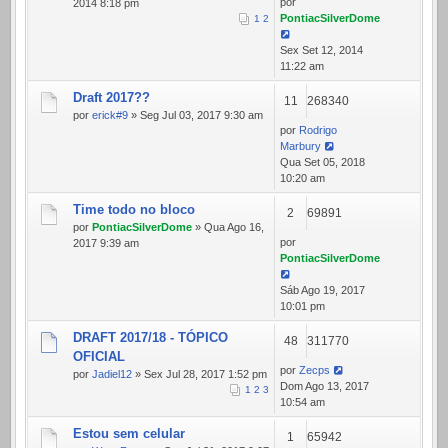
por
2014 8:18 pm
PontiacSilverDome
1
2
Sex Set 12, 2014
11:22 am
Draft 2017??
11
268340
por
erick#9
» Seg Jul 03, 2017 9:30 am
por
Rodrigo
Marbury
Qua Set 05, 2018
10:20 am
Time todo no bloco
2
69891
por
PontiacSilverDome
» Qua Ago 16,
por
2017 9:39 am
PontiacSilverDome
Sáb Ago 19, 2017
10:01 pm
DRAFT 2017/18 - TÓPICO
48
311770
OFICIAL
por
Zecps
por
Jadiel12
» Sex Jul 28, 2017 1:52 pm
Dom Ago 13, 2017
1
2
3
10:54 am
Estou sem celular
1
65942