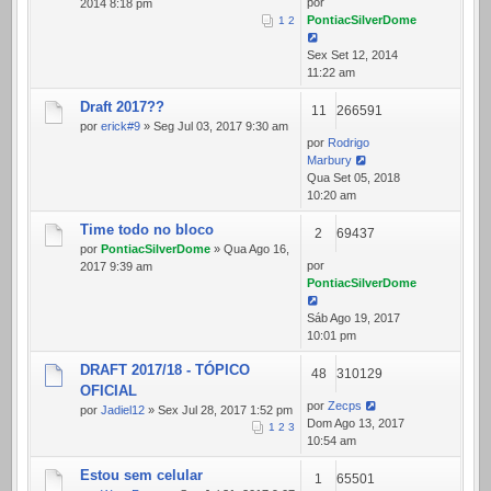
por
2014 8:18 pm
PontiacSilverDome
1
2
Sex Set 12, 2014
11:22 am
Draft 2017??
11
266591
por
erick#9
» Seg Jul 03, 2017 9:30 am
por
Rodrigo
Marbury
Qua Set 05, 2018
10:20 am
Time todo no bloco
2
69437
por
PontiacSilverDome
» Qua Ago 16,
por
2017 9:39 am
PontiacSilverDome
Sáb Ago 19, 2017
10:01 pm
DRAFT 2017/18 - TÓPICO
48
310129
OFICIAL
por
Zecps
por
Jadiel12
» Sex Jul 28, 2017 1:52 pm
Dom Ago 13, 2017
1
2
3
10:54 am
Estou sem celular
1
65501