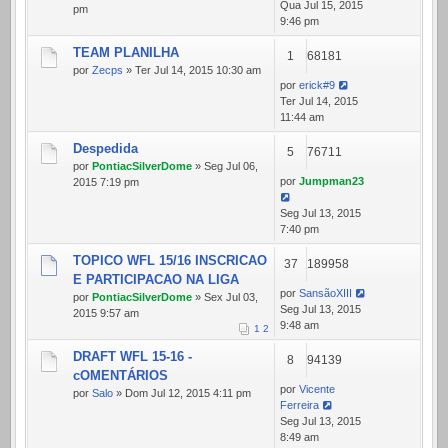
Qua Jul 15, 2015
pm
9:46 pm
TEAM PLANILHA
1
68181
por
Zecps
» Ter Jul 14, 2015 10:30 am
por
erick#9
Ter Jul 14, 2015
11:44 am
Despedida
5
76711
por
PontiacSilverDome
» Seg Jul 06,
por
Jumpman23
2015 7:19 pm
Seg Jul 13, 2015
7:40 pm
TOPICO WFL 15/16 INSCRICAO
37
189958
E PARTICIPACAO NA LIGA
por
SansãoXIII
por
PontiacSilverDome
» Sex Jul 03,
Seg Jul 13, 2015
2015 9:57 am
9:48 am
1
2
DRAFT WFL 15-16 -
8
94139
cOMENTÁRIOS
por
Vicente
por
Salo
» Dom Jul 12, 2015 4:11 pm
Ferreira
Seg Jul 13, 2015
8:49 am