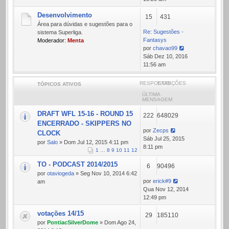
mensagem
Desenvolvimento
15
431
Área para dúvidas e sugestões para o
Re: Sugestões -
sistema Superliga.
Fantasys
Moderador:
Menta
por
chavao99
Ver
Sáb Dez 10, 2016
última
11:56 am
mensagem
RESPOSTAS
EXIBIÇÕES
TÓPICOS ATIVOS
ÚLTIMA
MENSAGEM
DRAFT WFL 15-16 - ROUND 15
222
648029
ENCERRADO - SKIPPERS NO
por
Zecps
CLOCK
Sáb Jul 25, 2015
por
Salo
» Dom Jul 12, 2015 4:11 pm
8:11 pm
1
…
8
9
10
11
12
TO - PODCAST 2014/2015
6
90496
por
otaviogeda
» Seg Nov 10, 2014 6:42
por
erick#9
am
Qua Nov 12, 2014
12:49 pm
votações 14/15
29
185110
por
PontiacSilverDome
» Dom Ago 24,