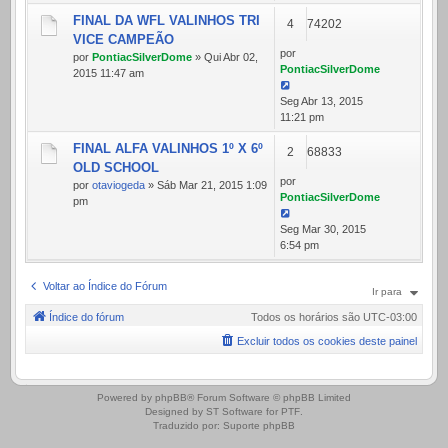
FINAL DA WFL VALINHOS TRI
4
74202
VICE CAMPEÃO
por
por
PontiacSilverDome
» Qui Abr 02,
PontiacSilverDome
2015 11:47 am
Seg Abr 13, 2015
11:21 pm
FINAL ALFA VALINHOS 1º X 6º
2
68833
OLD SCHOOL
por
por
otaviogeda
» Sáb Mar 21, 2015 1:09
PontiacSilverDome
pm
Seg Mar 30, 2015
6:54 pm
Voltar ao Índice do Fórum
Ir para
Índice do fórum
Todos os horários são
UTC-03:00
Excluir todos os cookies deste painel
.
Powered by
phpBB
® Forum Software © phpBB Limited
Designed by
ST Software
for
PTF
.
Traduzido por:
Suporte phpBB