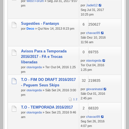
por
West Forum
» Seg Jul 31, 2017 9:07
por
Jadiel12
pm
Seg Jul 31, 2017
10:25 pm
Sugestões - Fantasys
6
250627
por
Deco
» Qui Nov 14, 2013 8:23 pm
por
chavao99
Sáb Dez 10, 2016
11:56 am
Avisos Para a Temporada
0
69755
2016/2017 - FA e Trocas
por
otaviogeda
liberadas
Ter Out 04, 2016
por
otaviogeda
» Ter Out 04, 2016 1:25
1:25 pm
pm
T.O - FIM DO DRAFT 2016/2017
32
219835
- Peguem Seus Skips
por
giovaninatal
por
otaviogeda
» Sáb Set 24, 2016 3:00
Sáb Out 01, 2016
pm
2:45 pm
1
2
T.O - TEMPORADA 2016/2017
2
68320
por
otaviogeda
» Sex Set 23, 2016 9:46
por
chavao99
am
Seg Set 26, 2016
4:07 pm