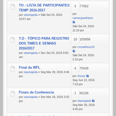
TO - LISTA DE PARTICIPANTES
3
77562
TEMP 2016-2017
por
por
otaviogeda
» Sáb Set 24, 2016
camargoadriano
10:57 am
Sáb Set 24, 2016
11:16 pm
T.O - TÓPICO PARA REGISTRO
10
105958
DOS TIMES E SENHAS
por
csmatheus20
2016/2017
por
otaviogeda
» Sex Set 23, 2016 9:50
Sáb Set 24, 2016
am
2:10 pm
Final da WFL
4
75426
por
otaviogeda
» Seg Mar 28, 2016 4:46
por
Zecps
pm
Seg Jun 13, 2016
7:10 pm
Finais de Conferencia
1
65156
por
otaviogeda
» Sex Mar 18, 2016 3:32
por
otaviogeda
pm
Seg Mar 28, 2016
4:45 pm