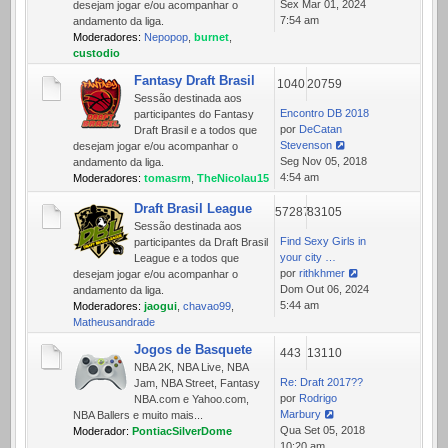
Ver
Sex Mar 01, 2024
desejam jogar e/ou acompanhar o
última
7:54 am
andamento da liga.
mensagem
Moderadores:
Nepopop
,
burnet
,
custodio
Fantasy Draft Brasil
1040
20759
Sessão destinada aos
Encontro DB 2018
participantes do Fantasy
por
DeCatan
Draft Brasil e a todos que
Stevenson
desejam jogar e/ou acompanhar o
Ver
Seg Nov 05, 2018
andamento da liga.
última
4:54 am
Moderadores:
tomasrm
,
TheNicolau15
mensagem
Draft Brasil League
57287
83105
Sessão destinada aos
Find Sexy Girls in
participantes da Draft Brasil
your city …
League e a todos que
por
rithkhmer
desejam jogar e/ou acompanhar o
Ver
Dom Out 06, 2024
andamento da liga.
última
5:44 am
Moderadores:
jaogui
,
chavao99
,
mensagem
Matheusandrade
Jogos de Basquete
443
13110
NBA 2K, NBA Live, NBA
Re: Draft 2017??
Jam, NBA Street, Fantasy
por
Rodrigo
NBA.com e Yahoo.com,
Marbury
NBA Ballers e muito mais...
Ver
Qua Set 05, 2018
Moderador:
PontiacSilverDome
última
10:20 am