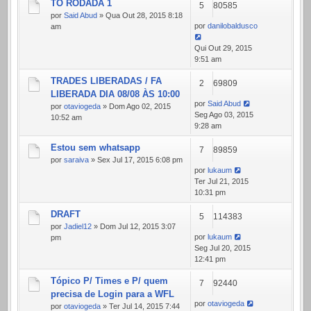
TO RODADA 1
5
80585
por
Said Abud
» Qua Out 28, 2015 8:18
por
danilobaldusco
am
Qui Out 29, 2015
9:51 am
TRADES LIBERADAS / FA
2
69809
LIBERADA DIA 08/08 ÀS 10:00
por
Said Abud
por
otaviogeda
» Dom Ago 02, 2015
Seg Ago 03, 2015
10:52 am
9:28 am
Estou sem whatsapp
7
89859
por
saraiva
» Sex Jul 17, 2015 6:08 pm
por
lukaum
Ter Jul 21, 2015
10:31 pm
DRAFT
5
114383
por
Jadiel12
» Dom Jul 12, 2015 3:07
por
lukaum
pm
Seg Jul 20, 2015
12:41 pm
Tópico P/ Times e P/ quem
7
92440
precisa de Login para a WFL
por
otaviogeda
por
otaviogeda
» Ter Jul 14, 2015 7:44