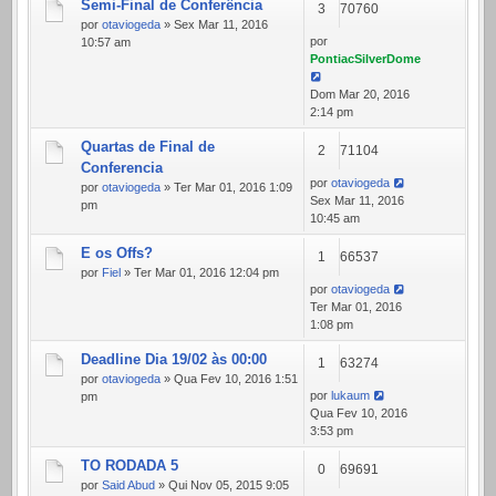
Semi-Final de Conferência
3
70760
por
otaviogeda
» Sex Mar 11, 2016
por
10:57 am
PontiacSilverDome
Dom Mar 20, 2016
2:14 pm
Quartas de Final de
2
71104
Conferencia
por
otaviogeda
por
otaviogeda
» Ter Mar 01, 2016 1:09
Sex Mar 11, 2016
pm
10:45 am
E os Offs?
1
66537
por
Fiel
» Ter Mar 01, 2016 12:04 pm
por
otaviogeda
Ter Mar 01, 2016
1:08 pm
Deadline Dia 19/02 às 00:00
1
63274
por
otaviogeda
» Qua Fev 10, 2016 1:51
por
lukaum
pm
Qua Fev 10, 2016
3:53 pm
TO RODADA 5
0
69691
por
Said Abud
» Qui Nov 05, 2015 9:05