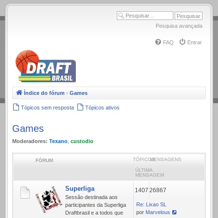
.
Pesquisa avançada
FAQ
Entrar
Índice do fórum
‹
Games
Tópicos sem resposta
Tópicos ativos
Games
Moderadores:
Texano
,
custodio
TÓPICOS
MENSAGENS
FÓRUM
ÚLTIMA
MENSAGEM
Superliga
1407
26867
Sessão destinada aos
Re: Lixao SL
participantes da Superliga
por
Marvelous
Draftbrasil e a todos que