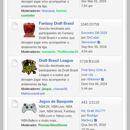
Ver
Sex Mar 01, 2024
desejam jogar e/ou acompanhar o
última
7:54 am
andamento da liga.
mensagem
Moderadores:
Nepopop
,
burnet
,
custodio
Fantasy Draft Brasil
1040
20759
Sessão destinada aos
Encontro DB 2018
participantes do Fantasy
por
DeCatan
Draft Brasil e a todos que
Stevenson
desejam jogar e/ou acompanhar o
Ver
Seg Nov 05, 2018
andamento da liga.
última
4:54 am
Moderadores:
tomasrm
,
TheNicolau15
mensagem
Draft Brasil League
57287
83105
Sessão destinada aos
Find Sexy Girls in
participantes da Draft Brasil
your city …
League e a todos que
por
rithkhmer
desejam jogar e/ou acompanhar o
Ver
Dom Out 06, 2024
andamento da liga.
última
5:44 am
Moderadores:
jaogui
,
chavao99
,
mensagem
Matheusandrade
Jogos de Basquete
443
13110
NBA 2K, NBA Live, NBA
Re: Draft 2017??
Jam, NBA Street, Fantasy
por
Rodrigo
NBA.com e Yahoo.com,
Marbury
NBA Ballers e muito mais...
Ver
Qua Set 05, 2018
Moderador:
PontiacSilverDome
última
10:20 am