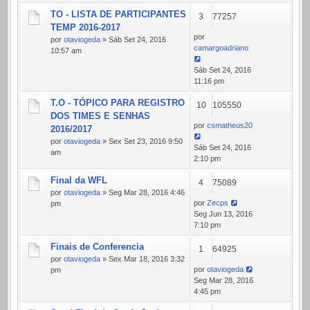
TO - LISTA DE PARTICIPANTES
3
77257
TEMP 2016-2017
por
por
otaviogeda
» Sáb Set 24, 2016
camargoadriano
10:57 am
Sáb Set 24, 2016
11:16 pm
T.O - TÓPICO PARA REGISTRO
10
105550
DOS TIMES E SENHAS
por
csmatheus20
2016/2017
por
otaviogeda
» Sex Set 23, 2016 9:50
Sáb Set 24, 2016
am
2:10 pm
Final da WFL
4
75089
por
otaviogeda
» Seg Mar 28, 2016 4:46
por
Zecps
pm
Seg Jun 13, 2016
7:10 pm
Finais de Conferencia
1
64925
por
otaviogeda
» Sex Mar 18, 2016 3:32
por
otaviogeda
pm
Seg Mar 28, 2016
4:45 pm