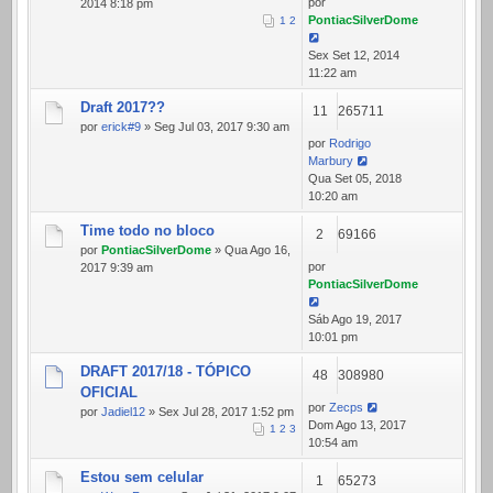
por
2014 8:18 pm
PontiacSilverDome
1
2
Sex Set 12, 2014
11:22 am
Draft 2017??
11
265711
por
erick#9
» Seg Jul 03, 2017 9:30 am
por
Rodrigo
Marbury
Qua Set 05, 2018
10:20 am
Time todo no bloco
2
69166
por
PontiacSilverDome
» Qua Ago 16,
por
2017 9:39 am
PontiacSilverDome
Sáb Ago 19, 2017
10:01 pm
DRAFT 2017/18 - TÓPICO
48
308980
OFICIAL
por
Zecps
por
Jadiel12
» Sex Jul 28, 2017 1:52 pm
Dom Ago 13, 2017
1
2
3
10:54 am
Estou sem celular
1
65273