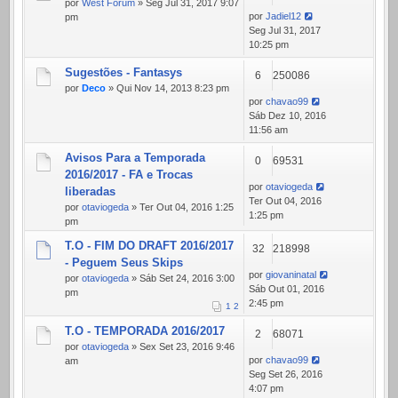
por
West Forum
» Seg Jul 31, 2017 9:07
por
Jadiel12
pm
Seg Jul 31, 2017
10:25 pm
Sugestões - Fantasys
6
250086
por
Deco
» Qui Nov 14, 2013 8:23 pm
por
chavao99
Sáb Dez 10, 2016
11:56 am
Avisos Para a Temporada
0
69531
2016/2017 - FA e Trocas
por
otaviogeda
liberadas
Ter Out 04, 2016
por
otaviogeda
» Ter Out 04, 2016 1:25
1:25 pm
pm
T.O - FIM DO DRAFT 2016/2017
32
218998
- Peguem Seus Skips
por
giovaninatal
por
otaviogeda
» Sáb Set 24, 2016 3:00
Sáb Out 01, 2016
pm
2:45 pm
1
2
T.O - TEMPORADA 2016/2017
2
68071
por
otaviogeda
» Sex Set 23, 2016 9:46
por
chavao99
am
Seg Set 26, 2016
4:07 pm