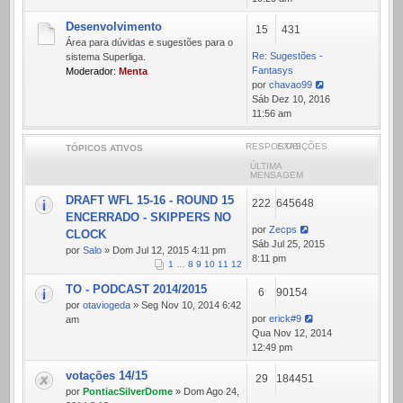
mensagem
Desenvolvimento
15
431
Área para dúvidas e sugestões para o
Re: Sugestões -
sistema Superliga.
Fantasys
Moderador:
Menta
por
chavao99
Ver
Sáb Dez 10, 2016
última
11:56 am
mensagem
RESPOSTAS
EXIBIÇÕES
TÓPICOS ATIVOS
ÚLTIMA
MENSAGEM
DRAFT WFL 15-16 - ROUND 15
222
645648
ENCERRADO - SKIPPERS NO
por
Zecps
CLOCK
Sáb Jul 25, 2015
por
Salo
» Dom Jul 12, 2015 4:11 pm
8:11 pm
1
…
8
9
10
11
12
TO - PODCAST 2014/2015
6
90154
por
otaviogeda
» Seg Nov 10, 2014 6:42
por
erick#9
am
Qua Nov 12, 2014
12:49 pm
votações 14/15
29
184451
por
PontiacSilverDome
» Dom Ago 24,