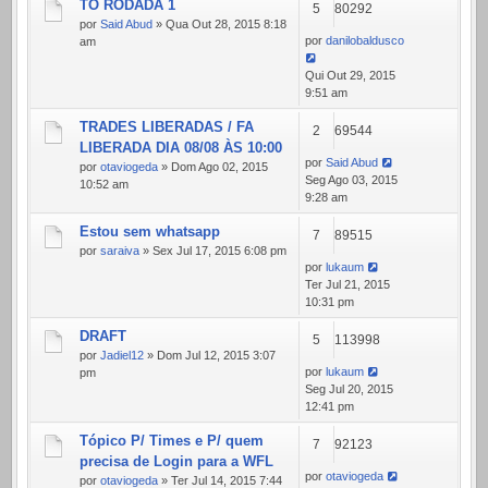
TO RODADA 1
5
80292
por
Said Abud
» Qua Out 28, 2015 8:18
por
danilobaldusco
am
Qui Out 29, 2015
9:51 am
TRADES LIBERADAS / FA
2
69544
LIBERADA DIA 08/08 ÀS 10:00
por
Said Abud
por
otaviogeda
» Dom Ago 02, 2015
Seg Ago 03, 2015
10:52 am
9:28 am
Estou sem whatsapp
7
89515
por
saraiva
» Sex Jul 17, 2015 6:08 pm
por
lukaum
Ter Jul 21, 2015
10:31 pm
DRAFT
5
113998
por
Jadiel12
» Dom Jul 12, 2015 3:07
por
lukaum
pm
Seg Jul 20, 2015
12:41 pm
Tópico P/ Times e P/ quem
7
92123
precisa de Login para a WFL
por
otaviogeda
por
otaviogeda
» Ter Jul 14, 2015 7:44