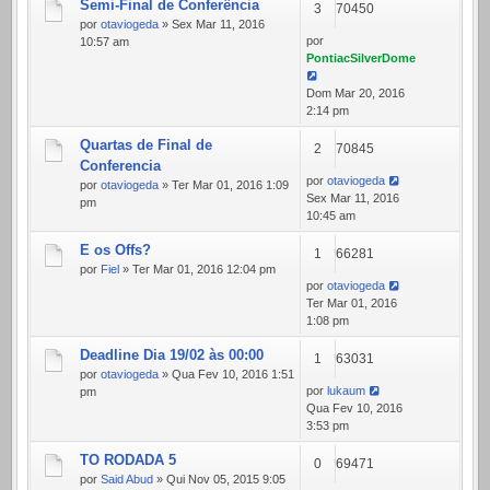
Semi-Final de Conferência
3
70450
por
otaviogeda
» Sex Mar 11, 2016
por
10:57 am
PontiacSilverDome
Dom Mar 20, 2016
2:14 pm
Quartas de Final de
2
70845
Conferencia
por
otaviogeda
por
otaviogeda
» Ter Mar 01, 2016 1:09
Sex Mar 11, 2016
pm
10:45 am
E os Offs?
1
66281
por
Fiel
» Ter Mar 01, 2016 12:04 pm
por
otaviogeda
Ter Mar 01, 2016
1:08 pm
Deadline Dia 19/02 às 00:00
1
63031
por
otaviogeda
» Qua Fev 10, 2016 1:51
por
lukaum
pm
Qua Fev 10, 2016
3:53 pm
TO RODADA 5
0
69471
por
Said Abud
» Qui Nov 05, 2015 9:05