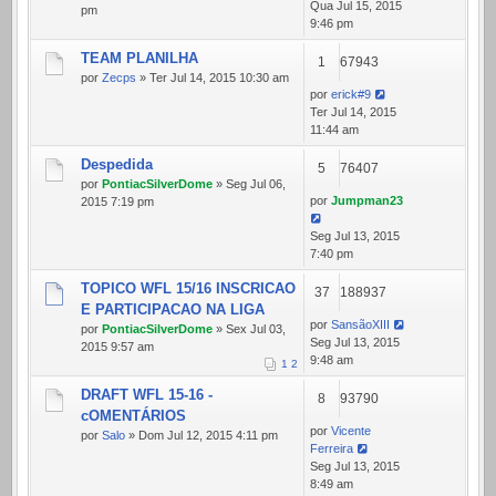
Qua Jul 15, 2015
pm
9:46 pm
TEAM PLANILHA
1
67943
por
Zecps
» Ter Jul 14, 2015 10:30 am
por
erick#9
Ter Jul 14, 2015
11:44 am
Despedida
5
76407
por
PontiacSilverDome
» Seg Jul 06,
por
Jumpman23
2015 7:19 pm
Seg Jul 13, 2015
7:40 pm
TOPICO WFL 15/16 INSCRICAO
37
188937
E PARTICIPACAO NA LIGA
por
SansãoXIII
por
PontiacSilverDome
» Sex Jul 03,
Seg Jul 13, 2015
2015 9:57 am
9:48 am
1
2
DRAFT WFL 15-16 -
8
93790
cOMENTÁRIOS
por
Vicente
por
Salo
» Dom Jul 12, 2015 4:11 pm
Ferreira
Seg Jul 13, 2015
8:49 am