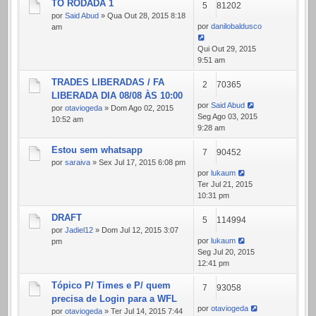
TO RODADA 1
5
81202
por
Said Abud
» Qua Out 28, 2015 8:18
por
danilobaldusco
am
Qui Out 29, 2015
9:51 am
TRADES LIBERADAS / FA
2
70365
LIBERADA DIA 08/08 ÀS 10:00
por
Said Abud
por
otaviogeda
» Dom Ago 02, 2015
Seg Ago 03, 2015
10:52 am
9:28 am
Estou sem whatsapp
7
90452
por
saraiva
» Sex Jul 17, 2015 6:08 pm
por
lukaum
Ter Jul 21, 2015
10:31 pm
DRAFT
5
114994
por
Jadiel12
» Dom Jul 12, 2015 3:07
por
lukaum
pm
Seg Jul 20, 2015
12:41 pm
Tópico P/ Times e P/ quem
7
93058
precisa de Login para a WFL
por
otaviogeda
por
otaviogeda
» Ter Jul 14, 2015 7:44