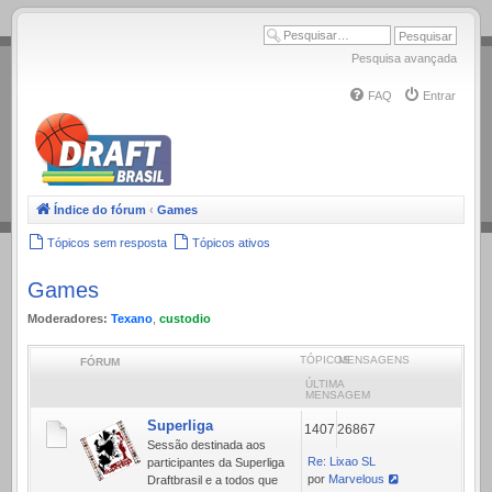
.
Pesquisa avançada
FAQ
Entrar
Índice do fórum
‹
Games
Tópicos sem resposta
Tópicos ativos
Games
Moderadores:
Texano
,
custodio
TÓPICOS
MENSAGENS
FÓRUM
ÚLTIMA
MENSAGEM
Superliga
1407
26867
Sessão destinada aos
Re: Lixao SL
participantes da Superliga
por
Marvelous
Draftbrasil e a todos que