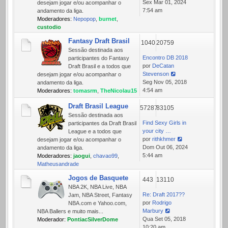
Ver
Sex Mar 01, 2024
desejam jogar e/ou acompanhar o
última
7:54 am
andamento da liga.
mensagem
Moderadores:
Nepopop
,
burnet
,
custodio
Fantasy Draft Brasil
1040
20759
Sessão destinada aos
Encontro DB 2018
participantes do Fantasy
por
DeCatan
Draft Brasil e a todos que
Stevenson
desejam jogar e/ou acompanhar o
Ver
Seg Nov 05, 2018
andamento da liga.
última
4:54 am
Moderadores:
tomasrm
,
TheNicolau15
mensagem
Draft Brasil League
57287
83105
Sessão destinada aos
Find Sexy Girls in
participantes da Draft Brasil
your city …
League e a todos que
por
rithkhmer
desejam jogar e/ou acompanhar o
Ver
Dom Out 06, 2024
andamento da liga.
última
5:44 am
Moderadores:
jaogui
,
chavao99
,
mensagem
Matheusandrade
Jogos de Basquete
443
13110
NBA 2K, NBA Live, NBA
Re: Draft 2017??
Jam, NBA Street, Fantasy
por
Rodrigo
NBA.com e Yahoo.com,
Marbury
NBA Ballers e muito mais...
Ver
Qua Set 05, 2018
Moderador:
PontiacSilverDome
última
10:20 am