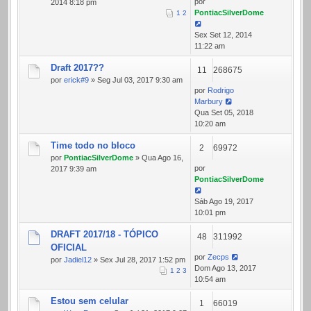
por
2014 8:18 pm
PontiacSilverDome
1
2
Sex Set 12, 2014
11:22 am
Draft 2017??
11
268675
por
erick#9
» Seg Jul 03, 2017 9:30 am
por
Rodrigo
Marbury
Qua Set 05, 2018
10:20 am
Time todo no bloco
2
69972
por
PontiacSilverDome
» Qua Ago 16,
por
2017 9:39 am
PontiacSilverDome
Sáb Ago 19, 2017
10:01 pm
DRAFT 2017/18 - TÓPICO
48
311992
OFICIAL
por
Zecps
por
Jadiel12
» Sex Jul 28, 2017 1:52 pm
Dom Ago 13, 2017
1
2
3
10:54 am
Estou sem celular
1
66019