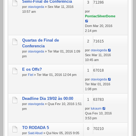
Semi-Final de Conferência
3
71286
por
otaviogeda
» Sex Mar 11, 2016
por
10:57 am
PontiacSilverDome
Dom Mar 20, 2016
2:14 pm
Quartas de Final de
2
71615
Conferencia
por
otaviogeda
por
otaviogeda
» Ter Mar 01, 2016 1:09
Sex Mar 11, 2016
pm
10:45 am
E os Offs?
1
67018
por
Fiel
» Ter Mar 01, 2016 12:04 pm
por
otaviogeda
Ter Mar 01, 2016
1:08 pm
Deadline Dia 19/02 às 00:00
1
63783
por
otaviogeda
» Qua Fev 10, 2016 1:51
por
lukaum
pm
Qua Fev 10, 2016
3:53 pm
TO RODADA 5
0
70210
por
Said Abud
» Qui Nov 05, 2015 9:05