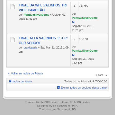
FINAL DA WFL VALINHOS TRI
4
74695
VICE CAMPEÃO
por
por
PontiacSilverDome
» Qui Abr 02,
PontiacSilverDome
2015 11:47 am
Seg Abr 13, 2015
11:21 pm
FINAL ALFA VALINHOS 1º X 6º
2
69370
OLD SCHOOL
por
por
otaviogeda
» Sáb Mar 21, 2015 1:09
PontiacSilverDome
pm
Seg Mar 30, 2015
6:54 pm
Voltar ao Índice do Fórum
Ir para
Índice do fórum
Todos os horários são
UTC-03:00
Excluir todos os cookies deste painel
.
Powered by
phpBB
® Forum Software © phpBB Limited
Designed by
ST Software
for
PTF
.
Traduzido por:
Suporte phpBB