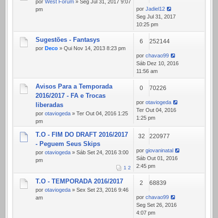
por
West Forum
» Seg Jul 31, 2017 9:07
por
Jadiel12
pm
Seg Jul 31, 2017
10:25 pm
Sugestões - Fantasys
6
252144
por
Deco
» Qui Nov 14, 2013 8:23 pm
por
chavao99
Sáb Dez 10, 2016
11:56 am
Avisos Para a Temporada
0
70226
2016/2017 - FA e Trocas
por
otaviogeda
liberadas
Ter Out 04, 2016
por
otaviogeda
» Ter Out 04, 2016 1:25
1:25 pm
pm
T.O - FIM DO DRAFT 2016/2017
32
220977
- Peguem Seus Skips
por
giovaninatal
por
otaviogeda
» Sáb Set 24, 2016 3:00
Sáb Out 01, 2016
pm
2:45 pm
1
2
T.O - TEMPORADA 2016/2017
2
68839
por
otaviogeda
» Sex Set 23, 2016 9:46
por
chavao99
am
Seg Set 26, 2016
4:07 pm