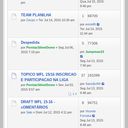
Qua Jul 15, 2015
pm
9:46 pm
TEAM PLANILHA
1
68700
por
Zecps
» Ter Jul 14, 2015 10:30 am
por
erick#9
Ter Jul 14, 2015
11:44 am
Despedida
5
77306
por
PontiacSilverDome
» Seg Jul 06,
por
Jumpman23
2015 7:19 pm
Seg Jul 13, 2015
7:40 pm
TOPICO WFL 15/16 INSCRICAO
37
191099
E PARTICIPACAO NA LIGA
por
SansãoXIII
por
PontiacSilverDome
» Sex Jul 03,
Seg Jul 13, 2015
2015 9:57 am
9:48 am
1
2
DRAFT WFL 15-16 -
8
94751
cOMENTÁRIOS
por
Vicente
por
Salo
» Dom Jul 12, 2015 4:11 pm
Ferreira
Seg Jul 13, 2015
8:49 am