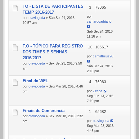
TO - LISTA DE PARTICIPANTES
3
78065
TEMP 2016-2017
por
por
otaviogeda
» Sáb Set 24, 2016
camargoadriano
10:57 am
Sáb Set 24, 2016
11:16 pm
T.O - TÓPICO PARA REGISTRO
10
106617
DOS TIMES E SENHAS
por
csmatheus20
2016/2017
por
otaviogeda
» Sex Set 23, 2016 9:50
Sáb Set 24, 2016
am
2:10 pm
Final da WFL
4
75963
por
otaviogeda
» Seg Mar 28, 2016 4:46
por
Zecps
pm
Seg Jun 13, 2016
7:10 pm
Finais de Conferencia
1
65682
por
otaviogeda
» Sex Mar 18, 2016 3:32
por
otaviogeda
pm
Seg Mar 28, 2016
4:45 pm