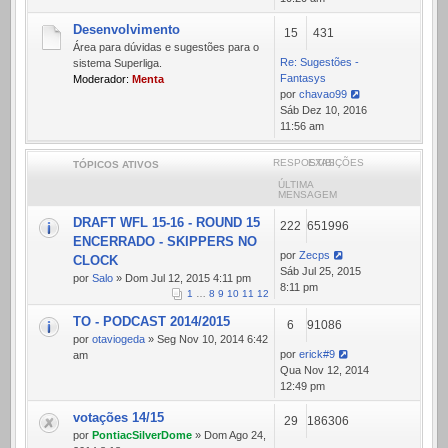
mensagem
Desenvolvimento
15
431
Área para dúvidas e sugestões para o
Re: Sugestões -
sistema Superliga.
Fantasys
Moderador:
Menta
por
chavao99
Ver
Sáb Dez 10, 2016
última
11:56 am
mensagem
RESPOSTAS
EXIBIÇÕES
TÓPICOS ATIVOS
ÚLTIMA
MENSAGEM
DRAFT WFL 15-16 - ROUND 15
222
651996
ENCERRADO - SKIPPERS NO
por
Zecps
CLOCK
Sáb Jul 25, 2015
por
Salo
» Dom Jul 12, 2015 4:11 pm
8:11 pm
1
…
8
9
10
11
12
TO - PODCAST 2014/2015
6
91086
por
otaviogeda
» Seg Nov 10, 2014 6:42
por
erick#9
am
Qua Nov 12, 2014
12:49 pm
votações 14/15
29
186306
por
PontiacSilverDome
» Dom Ago 24,