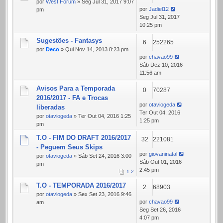
por
West Forum
» Seg Jul 31, 2017 9:07
por
Jadiel12
pm
Seg Jul 31, 2017
10:25 pm
Sugestões - Fantasys
6
252265
por
Deco
» Qui Nov 14, 2013 8:23 pm
por
chavao99
Sáb Dez 10, 2016
11:56 am
Avisos Para a Temporada
0
70287
2016/2017 - FA e Trocas
por
otaviogeda
liberadas
Ter Out 04, 2016
por
otaviogeda
» Ter Out 04, 2016 1:25
1:25 pm
pm
T.O - FIM DO DRAFT 2016/2017
32
221081
- Peguem Seus Skips
por
giovaninatal
por
otaviogeda
» Sáb Set 24, 2016 3:00
Sáb Out 01, 2016
pm
2:45 pm
1
2
T.O - TEMPORADA 2016/2017
2
68903
por
otaviogeda
» Sex Set 23, 2016 9:46
por
chavao99
am
Seg Set 26, 2016
4:07 pm