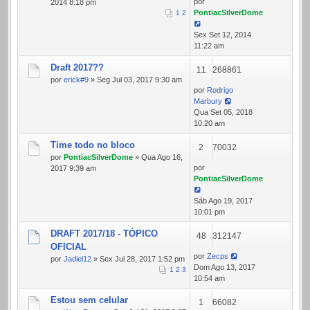
por
2014 8:18 pm
PontiacSilverDome
1
2
Sex Set 12, 2014
11:22 am
Draft 2017??
11
268861
por
erick#9
» Seg Jul 03, 2017 9:30 am
por
Rodrigo
Marbury
Qua Set 05, 2018
10:20 am
Time todo no bloco
2
70032
por
PontiacSilverDome
» Qua Ago 16,
por
2017 9:39 am
PontiacSilverDome
Sáb Ago 19, 2017
10:01 pm
DRAFT 2017/18 - TÓPICO
48
312147
OFICIAL
por
Zecps
por
Jadiel12
» Sex Jul 28, 2017 1:52 pm
Dom Ago 13, 2017
1
2
3
10:54 am
Estou sem celular
1
66082