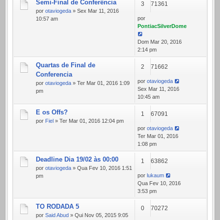
Semi-Final de Conferência
3
71361
por
otaviogeda
» Sex Mar 11, 2016
por
10:57 am
PontiacSilverDome
Dom Mar 20, 2016
2:14 pm
Quartas de Final de
2
71662
Conferencia
por
otaviogeda
por
otaviogeda
» Ter Mar 01, 2016 1:09
Sex Mar 11, 2016
pm
10:45 am
E os Offs?
1
67091
por
Fiel
» Ter Mar 01, 2016 12:04 pm
por
otaviogeda
Ter Mar 01, 2016
1:08 pm
Deadline Dia 19/02 às 00:00
1
63862
por
otaviogeda
» Qua Fev 10, 2016 1:51
por
lukaum
pm
Qua Fev 10, 2016
3:53 pm
TO RODADA 5
0
70272
por
Said Abud
» Qui Nov 05, 2015 9:05