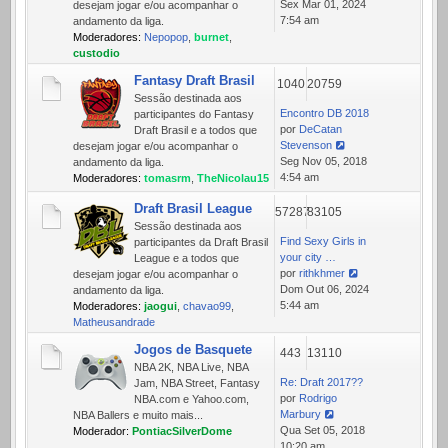
Ver
Sex Mar 01, 2024
desejam jogar e/ou acompanhar o
última
7:54 am
andamento da liga.
mensagem
Moderadores:
Nepopop
,
burnet
,
custodio
Fantasy Draft Brasil
1040
20759
Sessão destinada aos
Encontro DB 2018
participantes do Fantasy
por
DeCatan
Draft Brasil e a todos que
Stevenson
desejam jogar e/ou acompanhar o
Ver
Seg Nov 05, 2018
andamento da liga.
última
4:54 am
Moderadores:
tomasrm
,
TheNicolau15
mensagem
Draft Brasil League
57287
83105
Sessão destinada aos
Find Sexy Girls in
participantes da Draft Brasil
your city …
League e a todos que
por
rithkhmer
desejam jogar e/ou acompanhar o
Ver
Dom Out 06, 2024
andamento da liga.
última
5:44 am
Moderadores:
jaogui
,
chavao99
,
mensagem
Matheusandrade
Jogos de Basquete
443
13110
NBA 2K, NBA Live, NBA
Re: Draft 2017??
Jam, NBA Street, Fantasy
por
Rodrigo
NBA.com e Yahoo.com,
Marbury
NBA Ballers e muito mais...
Ver
Qua Set 05, 2018
Moderador:
PontiacSilverDome
última
10:20 am