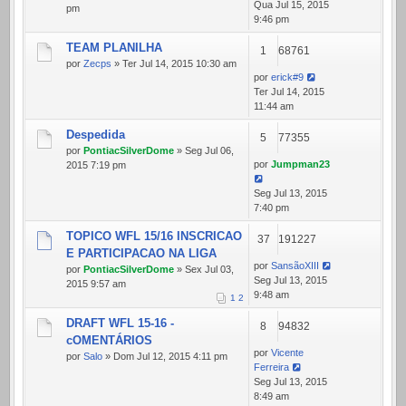
Qua Jul 15, 2015
pm
9:46 pm
TEAM PLANILHA
1
68761
por
Zecps
» Ter Jul 14, 2015 10:30 am
por
erick#9
Ter Jul 14, 2015
11:44 am
Despedida
5
77355
por
PontiacSilverDome
» Seg Jul 06,
por
Jumpman23
2015 7:19 pm
Seg Jul 13, 2015
7:40 pm
TOPICO WFL 15/16 INSCRICAO
37
191227
E PARTICIPACAO NA LIGA
por
SansãoXIII
por
PontiacSilverDome
» Sex Jul 03,
Seg Jul 13, 2015
2015 9:57 am
9:48 am
1
2
DRAFT WFL 15-16 -
8
94832
cOMENTÁRIOS
por
Vicente
por
Salo
» Dom Jul 12, 2015 4:11 pm
Ferreira
Seg Jul 13, 2015
8:49 am