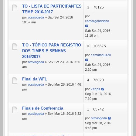
TO - LISTA DE PARTICIPANTES
3
78125
TEMP 2016-2017
por
por
otaviogeda
» Sáb Set 24, 2016
camargoadriano
10:57 am
Sáb Set 24, 2016
11:16 pm
T.O - TÓPICO PARA REGISTRO
10
106675
DOS TIMES E SENHAS
por
csmatheus20
2016/2017
por
otaviogeda
» Sex Set 23, 2016 9:50
Sáb Set 24, 2016
am
2:10 pm
Final da WFL
4
76020
por
otaviogeda
» Seg Mar 28, 2016 4:46
por
Zecps
pm
Seg Jun 13, 2016
7:10 pm
Finais de Conferencia
1
65742
por
otaviogeda
» Sex Mar 18, 2016 3:32
por
otaviogeda
pm
Seg Mar 28, 2016
4:45 pm