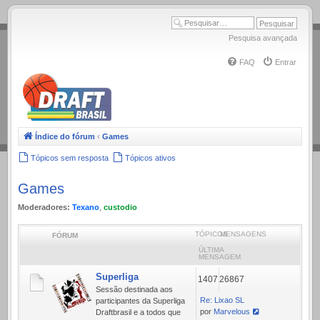
.
Pesquisa avançada
FAQ
Entrar
Índice do fórum
‹
Games
Tópicos sem resposta
Tópicos ativos
Games
Moderadores:
Texano
,
custodio
TÓPICOS
MENSAGENS
FÓRUM
ÚLTIMA
MENSAGEM
Superliga
1407
26867
Sessão destinada aos
Re: Lixao SL
participantes da Superliga
por
Marvelous
Draftbrasil e a todos que