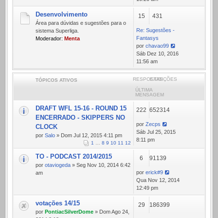
mensagem
Desenvolvimento
15
431
Área para dúvidas e sugestões para o
Re: Sugestões -
sistema Superliga.
Fantasys
Moderador:
Menta
por
chavao99
Ver
Sáb Dez 10, 2016
última
11:56 am
mensagem
RESPOSTAS
EXIBIÇÕES
TÓPICOS ATIVOS
ÚLTIMA
MENSAGEM
DRAFT WFL 15-16 - ROUND 15
222
652314
ENCERRADO - SKIPPERS NO
por
Zecps
CLOCK
Sáb Jul 25, 2015
por
Salo
» Dom Jul 12, 2015 4:11 pm
8:11 pm
1
…
8
9
10
11
12
TO - PODCAST 2014/2015
6
91139
por
otaviogeda
» Seg Nov 10, 2014 6:42
por
erick#9
am
Qua Nov 12, 2014
12:49 pm
votações 14/15
29
186399
por
PontiacSilverDome
» Dom Ago 24,