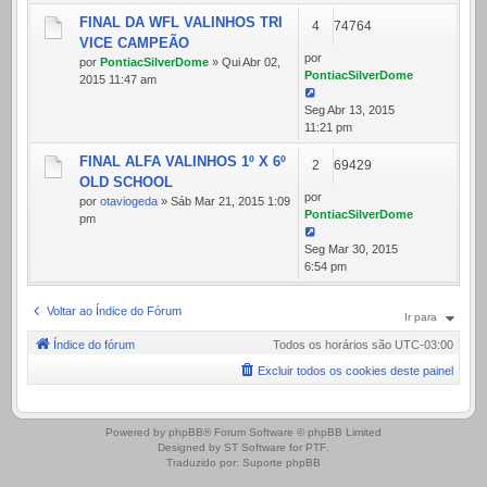
FINAL DA WFL VALINHOS TRI
4
74764
VICE CAMPEÃO
por
por
PontiacSilverDome
» Qui Abr 02,
PontiacSilverDome
2015 11:47 am
Seg Abr 13, 2015
11:21 pm
FINAL ALFA VALINHOS 1º X 6º
2
69429
OLD SCHOOL
por
por
otaviogeda
» Sáb Mar 21, 2015 1:09
PontiacSilverDome
pm
Seg Mar 30, 2015
6:54 pm
Voltar ao Índice do Fórum
Ir para
Índice do fórum
Todos os horários são
UTC-03:00
Excluir todos os cookies deste painel
.
Powered by
phpBB
® Forum Software © phpBB Limited
Designed by
ST Software
for
PTF
.
Traduzido por:
Suporte phpBB