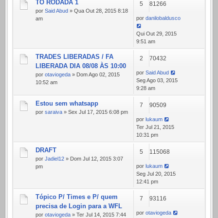
TO RODADA 1
5
81266
por
Said Abud
» Qua Out 28, 2015 8:18
por
danilobaldusco
am
Qui Out 29, 2015
9:51 am
TRADES LIBERADAS / FA
2
70432
LIBERADA DIA 08/08 ÀS 10:00
por
Said Abud
por
otaviogeda
» Dom Ago 02, 2015
Seg Ago 03, 2015
10:52 am
9:28 am
Estou sem whatsapp
7
90509
por
saraiva
» Sex Jul 17, 2015 6:08 pm
por
lukaum
Ter Jul 21, 2015
10:31 pm
DRAFT
5
115068
por
Jadiel12
» Dom Jul 12, 2015 3:07
por
lukaum
pm
Seg Jul 20, 2015
12:41 pm
Tópico P/ Times e P/ quem
7
93116
precisa de Login para a WFL
por
otaviogeda
por
otaviogeda
» Ter Jul 14, 2015 7:44