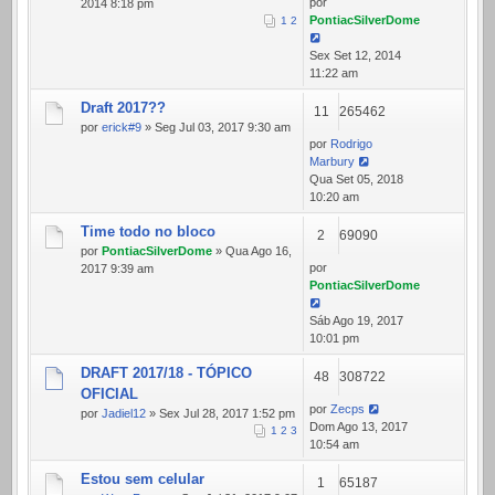
por
2014 8:18 pm
PontiacSilverDome
1
2
Sex Set 12, 2014
11:22 am
Draft 2017??
11
265462
por
erick#9
» Seg Jul 03, 2017 9:30 am
por
Rodrigo
Marbury
Qua Set 05, 2018
10:20 am
Time todo no bloco
2
69090
por
PontiacSilverDome
» Qua Ago 16,
por
2017 9:39 am
PontiacSilverDome
Sáb Ago 19, 2017
10:01 pm
DRAFT 2017/18 - TÓPICO
48
308722
OFICIAL
por
Zecps
por
Jadiel12
» Sex Jul 28, 2017 1:52 pm
Dom Ago 13, 2017
1
2
3
10:54 am
Estou sem celular
1
65187