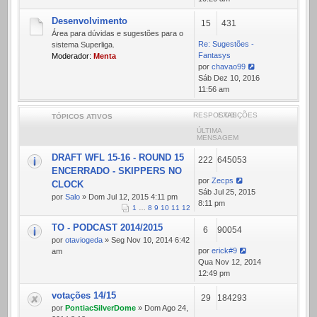
mensagem
Desenvolvimento
15
431
Área para dúvidas e sugestões para o
Re: Sugestões -
sistema Superliga.
Fantasys
Moderador:
Menta
por
chavao99
Ver
Sáb Dez 10, 2016
última
11:56 am
mensagem
RESPOSTAS
EXIBIÇÕES
TÓPICOS ATIVOS
ÚLTIMA
MENSAGEM
DRAFT WFL 15-16 - ROUND 15
222
645053
ENCERRADO - SKIPPERS NO
por
Zecps
CLOCK
Sáb Jul 25, 2015
por
Salo
» Dom Jul 12, 2015 4:11 pm
8:11 pm
1
…
8
9
10
11
12
TO - PODCAST 2014/2015
6
90054
por
otaviogeda
» Seg Nov 10, 2014 6:42
por
erick#9
am
Qua Nov 12, 2014
12:49 pm
votações 14/15
29
184293
por
PontiacSilverDome
» Dom Ago 24,