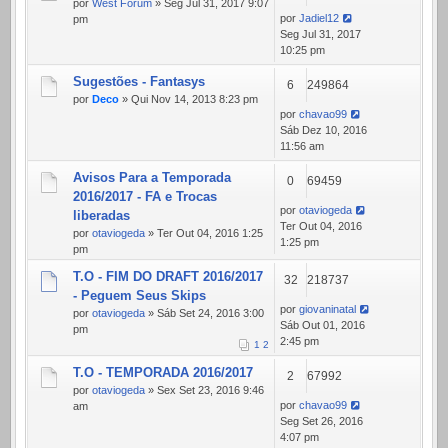
por
West Forum
» Seg Jul 31, 2017 9:07
por
Jadiel12
pm
Seg Jul 31, 2017
10:25 pm
Sugestões - Fantasys
6
249864
por
Deco
» Qui Nov 14, 2013 8:23 pm
por
chavao99
Sáb Dez 10, 2016
11:56 am
Avisos Para a Temporada
0
69459
2016/2017 - FA e Trocas
por
otaviogeda
liberadas
Ter Out 04, 2016
por
otaviogeda
» Ter Out 04, 2016 1:25
1:25 pm
pm
T.O - FIM DO DRAFT 2016/2017
32
218737
- Peguem Seus Skips
por
giovaninatal
por
otaviogeda
» Sáb Set 24, 2016 3:00
Sáb Out 01, 2016
pm
2:45 pm
1
2
T.O - TEMPORADA 2016/2017
2
67992
por
otaviogeda
» Sex Set 23, 2016 9:46
por
chavao99
am
Seg Set 26, 2016
4:07 pm