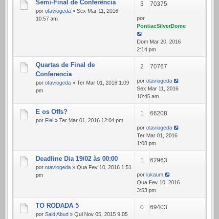
Semi-Final de Conferência
3
70375
por
otaviogeda
» Sex Mar 11, 2016
por
10:57 am
PontiacSilverDome
Dom Mar 20, 2016
2:14 pm
Quartas de Final de
2
70767
Conferencia
por
otaviogeda
por
otaviogeda
» Ter Mar 01, 2016 1:09
Sex Mar 11, 2016
pm
10:45 am
E os Offs?
1
66208
por
Fiel
» Ter Mar 01, 2016 12:04 pm
por
otaviogeda
Ter Mar 01, 2016
1:08 pm
Deadline Dia 19/02 às 00:00
1
62963
por
otaviogeda
» Qua Fev 10, 2016 1:51
por
lukaum
pm
Qua Fev 10, 2016
3:53 pm
TO RODADA 5
0
69403
por
Said Abud
» Qui Nov 05, 2015 9:05