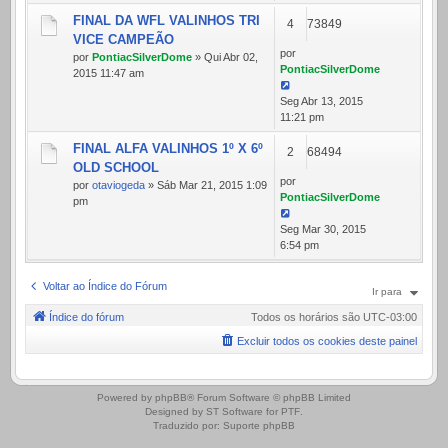
FINAL DA WFL VALINHOS TRI
4
73849
VICE CAMPEÃO
por
por
PontiacSilverDome
» Qui Abr 02,
PontiacSilverDome
2015 11:47 am
Seg Abr 13, 2015
11:21 pm
FINAL ALFA VALINHOS 1º X 6º
2
68494
OLD SCHOOL
por
por
otaviogeda
» Sáb Mar 21, 2015 1:09
PontiacSilverDome
pm
Seg Mar 30, 2015
6:54 pm
Voltar ao Índice do Fórum
Ir para
Índice do fórum
Todos os horários são
UTC-03:00
Excluir todos os cookies deste painel
.
Powered by
phpBB
® Forum Software © phpBB Limited
Designed by
ST Software
for
PTF
.
Traduzido por:
Suporte phpBB