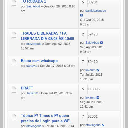
TO RODADA 1
5
80204
por
Said Abud
» Qua Out 28, 2015 8:18
por
danilobaldusco
am
Qui Out 29, 2015
9:51 am
TRADES LIBERADAS / FA
2
69478
LIBERADA DIA 08/08 ÀS 10:00
por
Said Abud
por
otaviogeda
» Dom Ago 02, 2015
Seg Ago 03, 2015
10:52 am
9:28 am
Estou sem whatsapp
7
89410
por
saraiva
» Sex Jul 17, 2015 6:08 pm
por
lukaum
Ter Jul 21, 2015
10:31 pm
DRAFT
5
113896
por
Jadiel12
» Dom Jul 12, 2015 3:07
por
lukaum
pm
Seg Jul 20, 2015
12:41 pm
Tópico P/ Times e P/ quem
7
92001
precisa de Login para a WFL
por
otaviogeda
por
otaviogeda
» Ter Jul 14, 2015 7:44