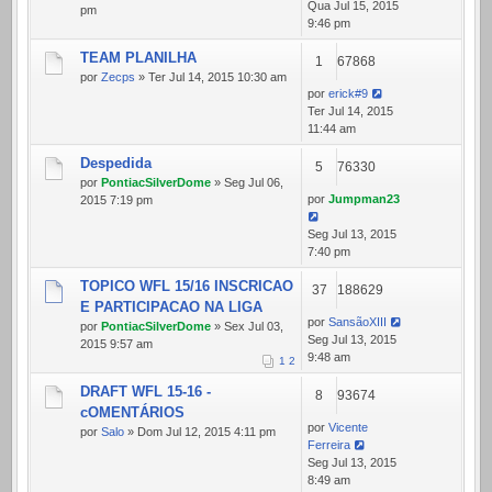
Qua Jul 15, 2015
pm
9:46 pm
TEAM PLANILHA
1
67868
por
Zecps
» Ter Jul 14, 2015 10:30 am
por
erick#9
Ter Jul 14, 2015
11:44 am
Despedida
5
76330
por
PontiacSilverDome
» Seg Jul 06,
por
Jumpman23
2015 7:19 pm
Seg Jul 13, 2015
7:40 pm
TOPICO WFL 15/16 INSCRICAO
37
188629
E PARTICIPACAO NA LIGA
por
SansãoXIII
por
PontiacSilverDome
» Sex Jul 03,
Seg Jul 13, 2015
2015 9:57 am
9:48 am
1
2
DRAFT WFL 15-16 -
8
93674
cOMENTÁRIOS
por
Vicente
por
Salo
» Dom Jul 12, 2015 4:11 pm
Ferreira
Seg Jul 13, 2015
8:49 am