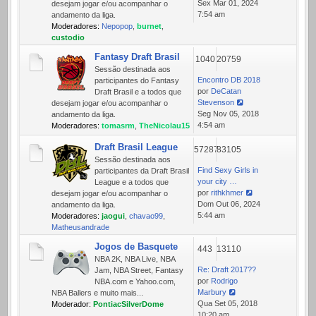
Ver
Sex Mar 01, 2024
desejam jogar e/ou acompanhar o
última
7:54 am
andamento da liga.
mensagem
Moderadores:
Nepopop
,
burnet
,
custodio
Fantasy Draft Brasil
1040
20759
Sessão destinada aos
Encontro DB 2018
participantes do Fantasy
por
DeCatan
Draft Brasil e a todos que
Stevenson
desejam jogar e/ou acompanhar o
Ver
Seg Nov 05, 2018
andamento da liga.
última
4:54 am
Moderadores:
tomasrm
,
TheNicolau15
mensagem
Draft Brasil League
57287
83105
Sessão destinada aos
Find Sexy Girls in
participantes da Draft Brasil
your city …
League e a todos que
por
rithkhmer
desejam jogar e/ou acompanhar o
Ver
Dom Out 06, 2024
andamento da liga.
última
5:44 am
Moderadores:
jaogui
,
chavao99
,
mensagem
Matheusandrade
Jogos de Basquete
443
13110
NBA 2K, NBA Live, NBA
Re: Draft 2017??
Jam, NBA Street, Fantasy
por
Rodrigo
NBA.com e Yahoo.com,
Marbury
NBA Ballers e muito mais...
Ver
Qua Set 05, 2018
Moderador:
PontiacSilverDome
última
10:20 am