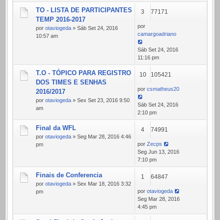
TO - LISTA DE PARTICIPANTES
3
77171
TEMP 2016-2017
por
por
otaviogeda
» Sáb Set 24, 2016
camargoadriano
10:57 am
Sáb Set 24, 2016
11:16 pm
T.O - TÓPICO PARA REGISTRO
10
105421
DOS TIMES E SENHAS
por
csmatheus20
2016/2017
por
otaviogeda
» Sex Set 23, 2016 9:50
Sáb Set 24, 2016
am
2:10 pm
Final da WFL
4
74991
por
otaviogeda
» Seg Mar 28, 2016 4:46
por
Zecps
pm
Seg Jun 13, 2016
7:10 pm
Finais de Conferencia
1
64847
por
otaviogeda
» Sex Mar 18, 2016 3:32
por
otaviogeda
pm
Seg Mar 28, 2016
4:45 pm