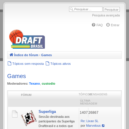
.
Pesquisa avançada
FAQ
Entrar
Índice do fórum
‹
Games
Tópicos sem resposta
Tópicos ativos
Games
Moderadores:
Texano
,
custodio
TÓPICOS
MENSAGENS
FÓRUM
ÚLTIMA
MENSAGEM
Superliga
1407
26867
Sessão destinada aos
Re: Lixao SL
participantes da Superliga
por
Marvelous
Draftbrasil e a todos que