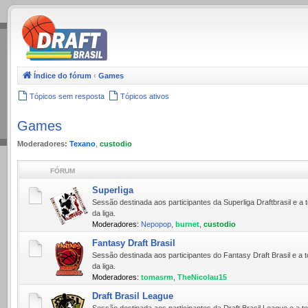
.
Índice do fórum
‹
Games
Tópicos sem resposta
Tópicos ativos
Games
Moderadores:
Texano
,
custodio
FÓRUM
Superliga
Sessão destinada aos participantes da Superliga Draftbrasil e
da liga.
Moderadores:
Nepopop
,
burnet
,
custodio
Fantasy Draft Brasil
Sessão destinada aos participantes do Fantasy Draft Brasil e 
da liga.
Moderadores:
tomasrm
,
TheNicolau15
Draft Brasil League
Sessão destinada aos participantes da Draft Brasil League e a