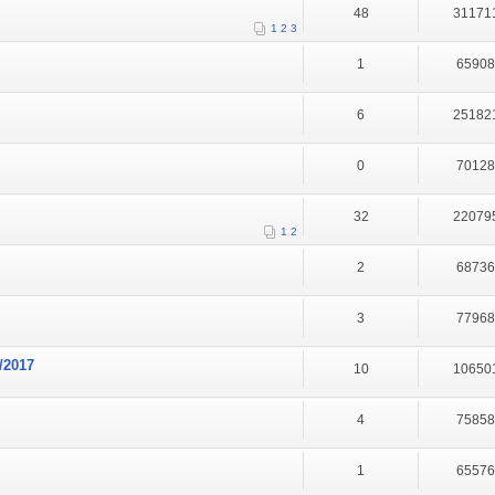
48
31171
1
2
3
1
6590
6
25182
0
7012
32
22079
1
2
2
6873
3
7796
/2017
10
10650
4
7585
1
6557