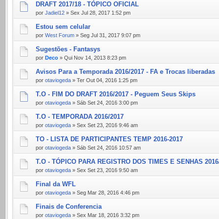
DRAFT 2017/18 - TÓPICO OFICIAL
por
Jadiel12
» Sex Jul 28, 2017 1:52 pm
Estou sem celular
por
West Forum
» Seg Jul 31, 2017 9:07 pm
Sugestões - Fantasys
por
Deco
» Qui Nov 14, 2013 8:23 pm
Avisos Para a Temporada 2016/2017 - FA e Trocas liberadas
por
otaviogeda
» Ter Out 04, 2016 1:25 pm
T.O - FIM DO DRAFT 2016/2017 - Peguem Seus Skips
por
otaviogeda
» Sáb Set 24, 2016 3:00 pm
T.O - TEMPORADA 2016/2017
por
otaviogeda
» Sex Set 23, 2016 9:46 am
TO - LISTA DE PARTICIPANTES TEMP 2016-2017
por
otaviogeda
» Sáb Set 24, 2016 10:57 am
T.O - TÓPICO PARA REGISTRO DOS TIMES E SENHAS 2016
por
otaviogeda
» Sex Set 23, 2016 9:50 am
Final da WFL
por
otaviogeda
» Seg Mar 28, 2016 4:46 pm
Finais de Conferencia
por
otaviogeda
» Sex Mar 18, 2016 3:32 pm