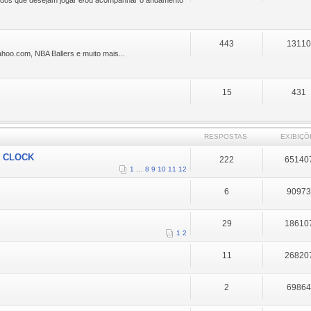
443
1311
oo.com, NBA Ballers e muito mais...
15
431
RESPOSTAS
EXIBIÇÕ
O CLOCK
222
65140
1
…
8
9
10
11
12
6
9097
29
18610
1
2
11
26820
2
6986