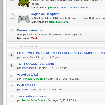
da liga.
Moderadores:
jaogui
,
chavao99
,
Matheusandrade
Jogos de Basquete
NBA 2K, NBA Live, NBA Jam, NBA Street, Fantasy NBA.com e Yah
Moderador:
PontiacSilverDome
Desenvolvimento
Área para dúvidas e sugestões para o sistema Superliga.
Moderador:
Menta
TÓPICOS ATIVOS
DRAFT WFL 15-16 - ROUND 15 ENCERRADO - SKIPPERS N
por
Salo
» Dom Jul 12, 2015 4:11 pm
TO - PODCAST 2014/2015
por
otaviogeda
» Seg Nov 10, 2014 6:42 am
votações 14/15
por
PontiacSilverDome
» Dom Ago 24, 2014 8:18 pm
Draft 2017??
por
erick#9
» Seg Jul 03, 2017 9:30 am
Time todo no bloco
por
PontiacSilverDome
» Qua Ago 16, 2017 9:39 am