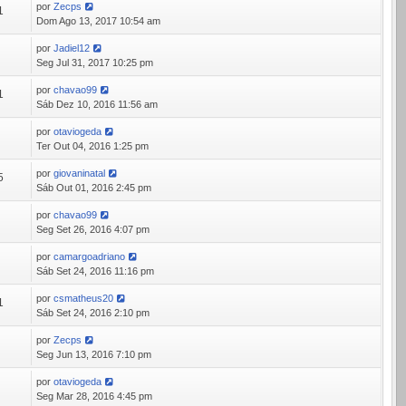
por
Zecps
1
Dom Ago 13, 2017 10:54 am
por
Jadiel12
8
Seg Jul 31, 2017 10:25 pm
por
chavao99
1
Sáb Dez 10, 2016 11:56 am
por
otaviogeda
8
Ter Out 04, 2016 1:25 pm
por
giovaninatal
5
Sáb Out 01, 2016 2:45 pm
por
chavao99
6
Seg Set 26, 2016 4:07 pm
por
camargoadriano
8
Sáb Set 24, 2016 11:16 pm
por
csmatheus20
1
Sáb Set 24, 2016 2:10 pm
por
Zecps
8
Seg Jun 13, 2016 7:10 pm
por
otaviogeda
6
Seg Mar 28, 2016 4:45 pm