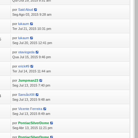
Qui Out 29, 2015 9:51 am
por
Said Abud
0
Seg Ago 03, 2015 9:28 am
por
lukaum
7
Ter Jul 21, 2015 10:31 pm
por
lukaum
5
Seg Jul 20, 2015 12:41 pm
por
otaviogeda
2
Qua Jul 15, 2015 9:46 pm
por
erick#9
0
Ter Jul 14, 2015 11:44 am
por
Jumpman23
5
Seg Jul 13, 2015 7:40 pm
por
SansãoXIII
4
Seg Jul 13, 2015 9:48 am
por
Vicente Ferreira
4
Seg Jul 13, 2015 8:49 am
por
PontiacSilverDome
2
Seg Abr 13, 2015 11:21 pm
por
PontiacSilverDome