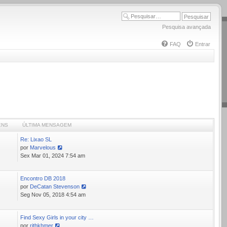
Pesquisa avançada
FAQ
Entrar
ENS
ÚLTIMA MENSAGEM
Re: Lixao SL
7
por
Marvelous
Ver
Sex Mar 01, 2024 7:54 am
última
mensagem
Encontro DB 2018
9
por
DeCatan Stevenson
Ver
Seg Nov 05, 2018 4:54 am
última
mensagem
Find Sexy Girls in your city …
5
por
rithkhmer