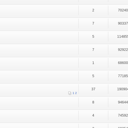
2
7024
7
9033
5
11485
7
9292
1
6860
5
7718
37
19090
1
2
8
9464
4
7459