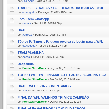
por
Said Abud
» Qua Out 28, 2015 8:18 am
TRADES LIBERADAS / FA LIBERADA DIA 08/08 ÀS 10:00
por
otaviogeda
» Dom Ago 02, 2015 10:52 am
Estou sem whatsapp
por
saraiva
» Sex Jul 17, 2015 6:08 pm
DRAFT
por
Jadiel12
» Dom Jul 12, 2015 3:07 pm
Tópico P/ Times e P/ quem precisa de Login para a WFL
por
otaviogeda
» Ter Jul 14, 2015 7:44 pm
TEAM PLANILHA
por
Zecps
» Ter Jul 14, 2015 10:30 am
Despedida
por
PontiacSilverDome
» Seg Jul 06, 2015 7:19 pm
TOPICO WFL 15/16 INSCRICAO E PARTICIPACAO NA LIGA
por
PontiacSilverDome
» Sex Jul 03, 2015 9:57 am
DRAFT WFL 15-16 - cOMENTÁRIOS
por
Salo
» Dom Jul 12, 2015 4:11 pm
FINAL DA WFL VALINHOS TRI VICE CAMPEÃO
por
PontiacSilverDome
» Qui Abr 02, 2015 11:47 am
FINAL ALFA VALINHOS 1º X 6º OLD SCHOOL