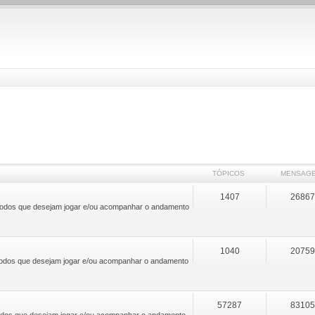
TÓPICOS
MENSAG
1407
2686
 a todos que desejam jogar e/ou acompanhar o andamento
1040
2075
a todos que desejam jogar e/ou acompanhar o andamento
57287
8310
 todos que desejam jogar e/ou acompanhar o andamento