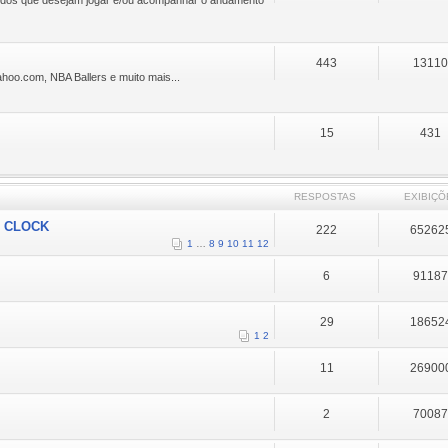
443
1311
oo.com, NBA Ballers e muito mais...
15
431
RESPOSTAS
EXIBIÇÕ
O CLOCK
222
65262
1
…
8
9
10
11
12
6
9118
29
18652
1
2
11
26900
2
7008