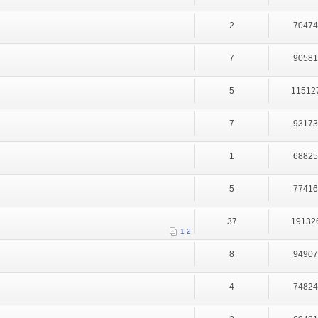
2
7047
7
9058
5
11512
7
9317
1
6882
5
7741
37
19132
1
2
8
9490
4
7482