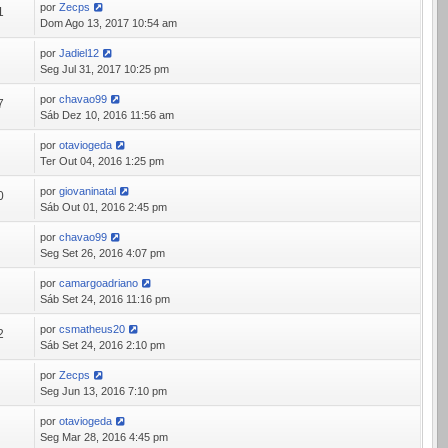
por
Zecps
1
Dom Ago 13, 2017 10:54 am
por
Jadiel12
3
Seg Jul 31, 2017 10:25 pm
por
chavao99
7
Sáb Dez 10, 2016 11:56 am
por
otaviogeda
7
Ter Out 04, 2016 1:25 pm
por
giovaninatal
0
Sáb Out 01, 2016 2:45 pm
por
chavao99
0
Seg Set 26, 2016 4:07 pm
por
camargoadriano
0
Sáb Set 24, 2016 11:16 pm
por
csmatheus20
2
Sáb Set 24, 2016 2:10 pm
por
Zecps
0
Seg Jun 13, 2016 7:10 pm
por
otaviogeda
9
Seg Mar 28, 2016 4:45 pm