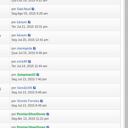
Qui Out 29, 2015 9:51 am
por
Said Abud
4
Seg Ago 03, 2015 9:28 am
por
lukaum
1
Ter Jul 21, 2015 10:31 pm
por
lukaum
7
Seg Jul 20, 2015 12:41 pm
por
otaviogeda
3
Qua Jul 15, 2015 9:46 pm
por
erick#9
5
Ter Jul 14, 2015 11:44 am
por
Jumpman23
6
Seg Jul 13, 2015 7:40 pm
por
SansãoXIII
6
Seg Jul 13, 2015 9:48 am
por
Vicente Ferreira
7
Seg Jul 13, 2015 8:49 am
por
PontiacSilverDome
4
Seg Abr 13, 2015 11:21 pm
por
PontiacSilverDome