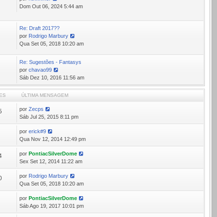
Ver
Dom Out 06, 2024 5:44 am
última
mensagem
Re: Draft 2017??
0
por
Rodrigo Marbury
Ver
Qua Set 05, 2018 10:20 am
última
mensagem
Re: Sugestões - Fantasys
por
chavao99
Ver
Sáb Dez 10, 2016 11:56 am
última
mensagem
ES
ÚLTIMA MENSAGEM
por
Zecps
5
Sáb Jul 25, 2015 8:11 pm
por
erick#9
7
Qua Nov 12, 2014 12:49 pm
por
PontiacSilverDome
4
Sex Set 12, 2014 11:22 am
por
Rodrigo Marbury
0
Qua Set 05, 2018 10:20 am
por
PontiacSilverDome
7
Sáb Ago 19, 2017 10:01 pm