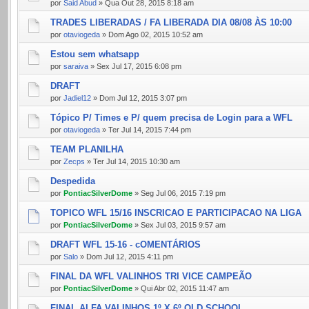
por
Said Abud
» Qua Out 28, 2015 8:18 am
TRADES LIBERADAS / FA LIBERADA DIA 08/08 ÀS 10:00
por
otaviogeda
» Dom Ago 02, 2015 10:52 am
Estou sem whatsapp
por
saraiva
» Sex Jul 17, 2015 6:08 pm
DRAFT
por
Jadiel12
» Dom Jul 12, 2015 3:07 pm
Tópico P/ Times e P/ quem precisa de Login para a WFL
por
otaviogeda
» Ter Jul 14, 2015 7:44 pm
TEAM PLANILHA
por
Zecps
» Ter Jul 14, 2015 10:30 am
Despedida
por
PontiacSilverDome
» Seg Jul 06, 2015 7:19 pm
TOPICO WFL 15/16 INSCRICAO E PARTICIPACAO NA LIGA
por
PontiacSilverDome
» Sex Jul 03, 2015 9:57 am
DRAFT WFL 15-16 - cOMENTÁRIOS
por
Salo
» Dom Jul 12, 2015 4:11 pm
FINAL DA WFL VALINHOS TRI VICE CAMPEÃO
por
PontiacSilverDome
» Qui Abr 02, 2015 11:47 am
FINAL ALFA VALINHOS 1º X 6º OLD SCHOOL