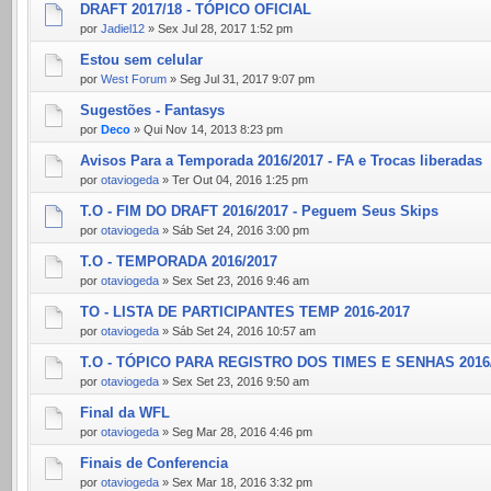
DRAFT 2017/18 - TÓPICO OFICIAL
por
Jadiel12
» Sex Jul 28, 2017 1:52 pm
Estou sem celular
por
West Forum
» Seg Jul 31, 2017 9:07 pm
Sugestões - Fantasys
por
Deco
» Qui Nov 14, 2013 8:23 pm
Avisos Para a Temporada 2016/2017 - FA e Trocas liberadas
por
otaviogeda
» Ter Out 04, 2016 1:25 pm
T.O - FIM DO DRAFT 2016/2017 - Peguem Seus Skips
por
otaviogeda
» Sáb Set 24, 2016 3:00 pm
T.O - TEMPORADA 2016/2017
por
otaviogeda
» Sex Set 23, 2016 9:46 am
TO - LISTA DE PARTICIPANTES TEMP 2016-2017
por
otaviogeda
» Sáb Set 24, 2016 10:57 am
T.O - TÓPICO PARA REGISTRO DOS TIMES E SENHAS 2016
por
otaviogeda
» Sex Set 23, 2016 9:50 am
Final da WFL
por
otaviogeda
» Seg Mar 28, 2016 4:46 pm
Finais de Conferencia
por
otaviogeda
» Sex Mar 18, 2016 3:32 pm