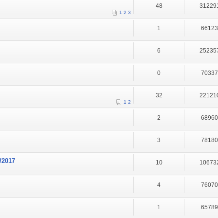
48
31229
1
2
3
1
6612
6
25235
0
7033
32
22121
1
2
2
6896
3
7818
/2017
10
10673
4
7607
1
6578