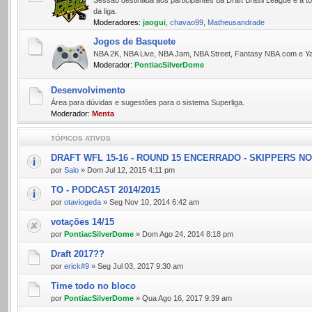
da liga.
Moderadores:
jaogui
,
chavao99
,
Matheusandrade
Jogos de Basquete
NBA 2K, NBA Live, NBA Jam, NBA Street, Fantasy NBA.com e Yah
Moderador:
PontiacSilverDome
Desenvolvimento
Área para dúvidas e sugestões para o sistema Superliga.
Moderador:
Menta
TÓPICOS ATIVOS
DRAFT WFL 15-16 - ROUND 15 ENCERRADO - SKIPPERS N
por
Salo
» Dom Jul 12, 2015 4:11 pm
TO - PODCAST 2014/2015
por
otaviogeda
» Seg Nov 10, 2014 6:42 am
votações 14/15
por
PontiacSilverDome
» Dom Ago 24, 2014 8:18 pm
Draft 2017??
por
erick#9
» Seg Jul 03, 2017 9:30 am
Time todo no bloco
por
PontiacSilverDome
» Qua Ago 16, 2017 9:39 am