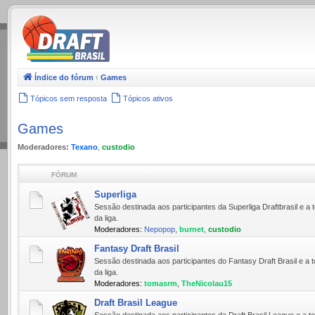
.
Índice do fórum
‹
Games
Tópicos sem resposta
Tópicos ativos
Games
Moderadores:
Texano
,
custodio
FÓRUM
Superliga
Sessão destinada aos participantes da Superliga Draftbrasil e
da liga.
Moderadores:
Nepopop
,
burnet
,
custodio
Fantasy Draft Brasil
Sessão destinada aos participantes do Fantasy Draft Brasil e 
da liga.
Moderadores:
tomasrm
,
TheNicolau15
Draft Brasil League
Sessão destinada aos participantes da Draft Brasil League e a