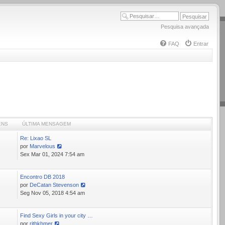
Pesquisa avançada
FAQ
Entrar
ENS
ÚLTIMA MENSAGEM
Re: Lixao SL
7
por
Marvelous
Ver
Sex Mar 01, 2024 7:54 am
última
mensagem
Encontro DB 2018
9
por
DeCatan Stevenson
Ver
Seg Nov 05, 2018 4:54 am
última
mensagem
Find Sexy Girls in your city …
5
por
rithkhmer