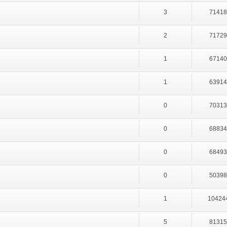
3
7141
2
7172
1
6714
1
6391
0
7031
0
6883
0
6849
0
5039
1
10424
5
8131