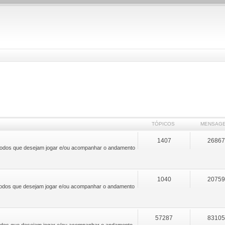
TÓPICOS
MENSAG
1407
2686
 a todos que desejam jogar e/ou acompanhar o andamento
1040
2075
a todos que desejam jogar e/ou acompanhar o andamento
57287
8310
 todos que desejam jogar e/ou acompanhar o andamento