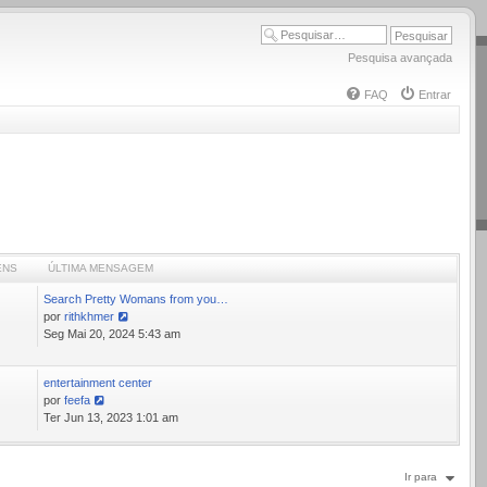
Pesquisa avançada
FAQ
Entrar
ENS
ÚLTIMA MENSAGEM
Search Pretty Womans from you…
por
rithkhmer
Ver
Seg Mai 20, 2024 5:43 am
última
mensagem
entertainment center
1
por
feefa
Ver
Ter Jun 13, 2023 1:01 am
última
mensagem
Ir para