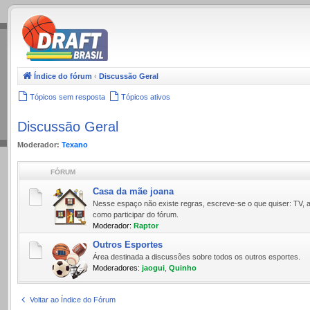
.
Índice do fórum
‹
Discussão Geral
Tópicos sem resposta
Tópicos ativos
Discussão Geral
Moderador:
Texano
FÓRUM
Casa da mãe joana
Nesse espaço não existe regras, escreve-se o que quiser: TV, a
como participar do fórum.
Moderador:
Raptor
Outros Esportes
Área destinada a discussões sobre todos os outros esportes.
Moderadores:
jaogui
,
Quinho
Voltar ao Índice do Fórum