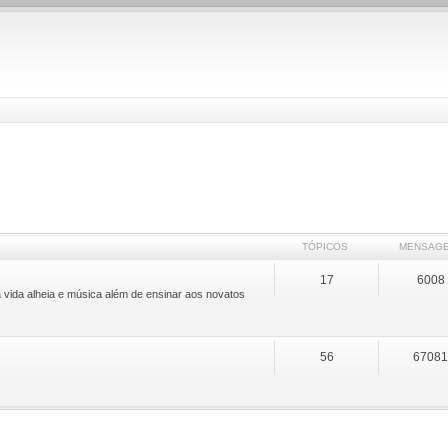
TÓPICOS
MENSAG
17
6008
 vida alheia e música além de ensinar aos novatos
56
6708