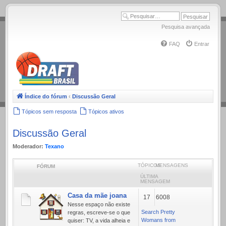
.
Pesquisa avançada
FAQ
Entrar
Índice do fórum
‹
Discussão Geral
Tópicos sem resposta
Tópicos ativos
Discussão Geral
Moderador:
Texano
TÓPICOS
MENSAGENS
FÓRUM
ÚLTIMA
MENSAGEM
Casa da mãe joana
17
6008
Nesse espaço não existe
Search Pretty
regras, escreve-se o que
Womans from
quiser: TV, a vida alheia e