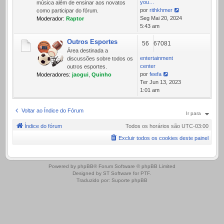
you…
música além de ensinar aos novatos
por
rithkhmer
como participar do fórum.
Ver
Seg Mai 20, 2024
Moderador:
Raptor
última
5:43 am
mensagem
Outros Esportes
56
67081
Área destinada a
entertainment
discussões sobre todos os
center
outros esportes.
por
feefa
Moderadores:
jaogui
,
Quinho
Ver
Ter Jun 13, 2023
última
1:01 am
mensagem
Voltar ao Índice do Fórum
Ir para
Índice do fórum
Todos os horários são
UTC-03:00
Excluir todos os cookies deste painel
.
Powered by
phpBB
® Forum Software © phpBB Limited
Designed by
ST Software
for
PTF
.
Traduzido por:
Suporte phpBB