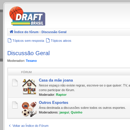
.
Índice do fórum
‹
Discussão Geral
Tópicos sem resposta
Tópicos ativos
Discussão Geral
Moderador:
Texano
FÓRUM
Casa da mãe joana
Nesse espaço não existe regras, escreve-se o que quiser: TV, a
como participar do fórum.
Moderador:
Raptor
Outros Esportes
Área destinada a discussões sobre todos os outros esportes.
Moderadores:
jaogui
,
Quinho
Voltar ao Índice do Fórum