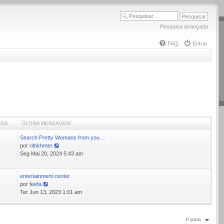
Pesquisa avançada
FAQ
Entrar
ENS
ÚLTIMA MENSAGEM
Search Pretty Womans from you…
por
rithkhmer
Ver
Seg Mai 20, 2024 5:43 am
última
mensagem
entertainment center
1
por
feefa
Ver
Ter Jun 13, 2023 1:01 am
última
mensagem
Ir para