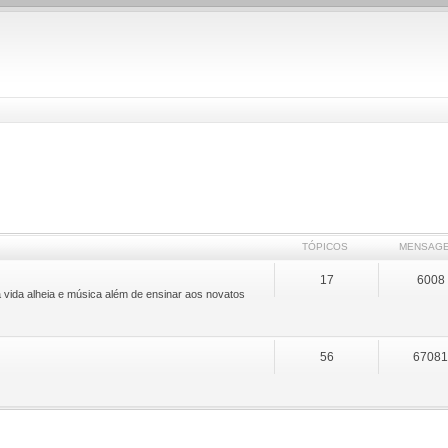
TÓPICOS
MENSAG
17
6008
 vida alheia e música além de ensinar aos novatos
56
6708