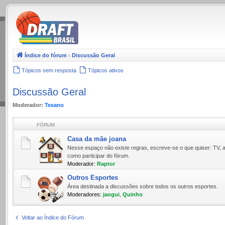
.
Índice do fórum
‹
Discussão Geral
Tópicos sem resposta
Tópicos ativos
Discussão Geral
Moderador:
Texano
FÓRUM
Casa da mãe joana
Nesse espaço não existe regras, escreve-se o que quiser: TV, a
como participar do fórum.
Moderador:
Raptor
Outros Esportes
Área destinada a discussões sobre todos os outros esportes.
Moderadores:
jaogui
,
Quinho
Voltar ao Índice do Fórum