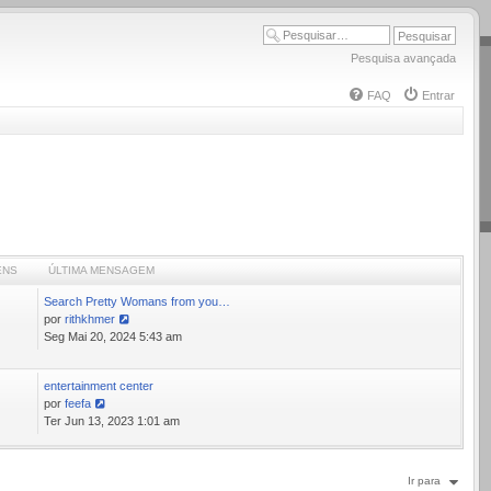
Pesquisa avançada
FAQ
Entrar
ENS
ÚLTIMA MENSAGEM
Search Pretty Womans from you…
por
rithkhmer
Ver
Seg Mai 20, 2024 5:43 am
última
mensagem
entertainment center
1
por
feefa
Ver
Ter Jun 13, 2023 1:01 am
última
mensagem
Ir para