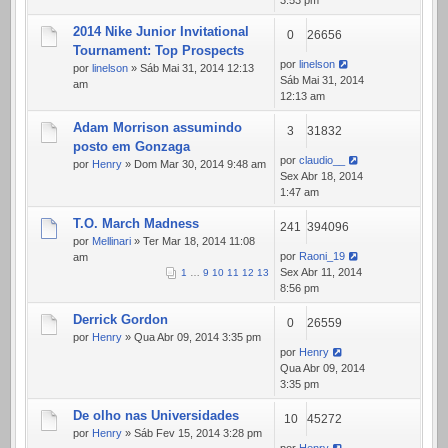
3:53 pm
2014 Nike Junior Invitational
0
26656
Tournament: Top Prospects
por
linelson
por
linelson
» Sáb Mai 31, 2014 12:13
Sáb Mai 31, 2014
am
12:13 am
Adam Morrison assumindo
3
31832
posto em Gonzaga
por
claudio__
por
Henry
» Dom Mar 30, 2014 9:48 am
Sex Abr 18, 2014
1:47 am
T.O. March Madness
241
394096
por
Mellinari
» Ter Mar 18, 2014 11:08
por
Raoni_19
am
Sex Abr 11, 2014
1
…
9
10
11
12
13
8:56 pm
Derrick Gordon
0
26559
por
Henry
» Qua Abr 09, 2014 3:35 pm
por
Henry
Qua Abr 09, 2014
3:35 pm
De olho nas Universidades
10
45272
por
Henry
» Sáb Fev 15, 2014 3:28 pm