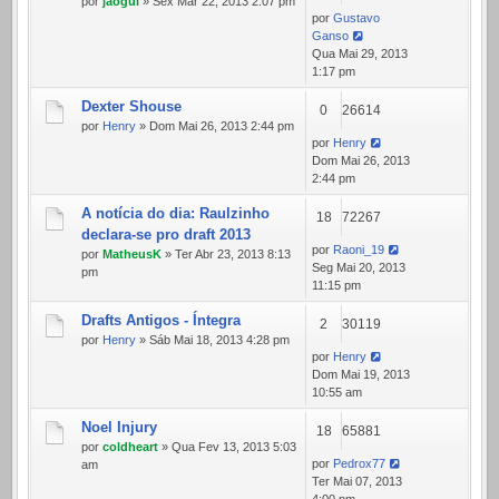
por
jaogui
» Sex Mar 22, 2013 2:07 pm
por
Gustavo
Ganso
Qua Mai 29, 2013
1:17 pm
Dexter Shouse
0
26614
por
Henry
» Dom Mai 26, 2013 2:44 pm
por
Henry
Dom Mai 26, 2013
2:44 pm
A notícia do dia: Raulzinho
18
72267
declara-se pro draft 2013
por
Raoni_19
por
MatheusK
» Ter Abr 23, 2013 8:13
Seg Mai 20, 2013
pm
11:15 pm
Drafts Antigos - Íntegra
2
30119
por
Henry
» Sáb Mai 18, 2013 4:28 pm
por
Henry
Dom Mai 19, 2013
10:55 am
Noel Injury
18
65881
por
coldheart
» Qua Fev 13, 2013 5:03
por
Pedrox77
am
Ter Mai 07, 2013