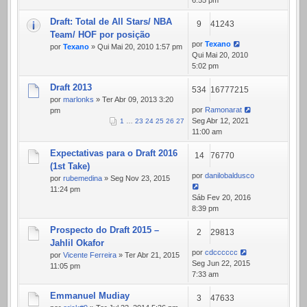
6:55 pm
Draft: Total de All Stars/ NBA
9
41243
Team/ HOF por posição
por
Texano
por
Texano
» Qui Mai 20, 2010 1:57 pm
Qui Mai 20, 2010
5:02 pm
Draft 2013
534
16777215
por
marlonks
» Ter Abr 09, 2013 3:20
por
Ramonarat
pm
Seg Abr 12, 2021
1
…
23
24
25
26
27
11:00 am
Expectativas para o Draft 2016
14
76770
(1st Take)
por
danilobaldusco
por
rubemedina
» Seg Nov 23, 2015
11:24 pm
Sáb Fev 20, 2016
8:39 pm
Prospecto do Draft 2015 –
2
29813
Jahlil Okafor
por
cdcccccc
por
Vicente Ferreira
» Ter Abr 21, 2015
Seg Jun 22, 2015
11:05 pm
7:33 am
Emmanuel Mudiay
3
47633