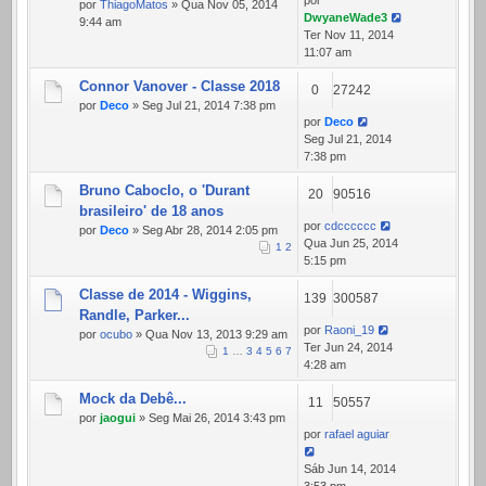
por
por
ThiagoMatos
» Qua Nov 05, 2014
DwyaneWade3
9:44 am
Ter Nov 11, 2014
11:07 am
Connor Vanover - Classe 2018
0
27242
por
Deco
» Seg Jul 21, 2014 7:38 pm
por
Deco
Seg Jul 21, 2014
7:38 pm
Bruno Caboclo, o 'Durant
20
90516
brasileiro' de 18 anos
por
cdcccccc
por
Deco
» Seg Abr 28, 2014 2:05 pm
Qua Jun 25, 2014
1
2
5:15 pm
Classe de 2014 - Wiggins,
139
300587
Randle, Parker...
por
Raoni_19
por
ocubo
» Qua Nov 13, 2013 9:29 am
Ter Jun 24, 2014
1
…
3
4
5
6
7
4:28 am
Mock da Debê...
11
50557
por
jaogui
» Seg Mai 26, 2014 3:43 pm
por
rafael aguiar
Sáb Jun 14, 2014