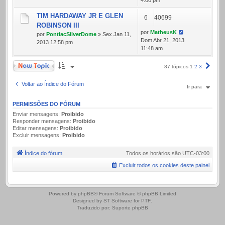
4:00 pm
TIM HARDAWAY JR E GLEN
6
40699
ROBINSON III
por
MatheusK
por
PontiacSilverDome
» Sex Jan 11,
Dom Abr 21, 2013
2013 12:58 pm
11:48 am
Novo Tópico
Próx
87 tópicos
1
2
3
Voltar ao Índice do Fórum
Ir para
PERMISSÕES DO FÓRUM
Enviar mensagens:
Proibido
Responder mensagens:
Proibido
Editar mensagens:
Proibido
Excluir mensagens:
Proibido
Índice do fórum
Todos os horários são
UTC-03:00
Excluir todos os cookies deste painel
.
Powered by
phpBB
® Forum Software © phpBB Limited
Designed by
ST Software
for
PTF
.
Traduzido por:
Suporte phpBB