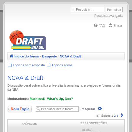
.
Pesquisa avançada
FAQ
Entrar
Índice do fórum
‹
Basquete
‹
NCAA & Draft
Tópicos sem resposta
Tópicos ativos
NCAA & Draft
Discussão geral sobre a liga universitaria americana, projeções e futuros drafts
da NBA
Moderadores:
MatheusK
,
What's Up, Doc?
Novo Tópico
Pesquisa
avançada
Próx
87 tópicos
1
2
3
RESPOSTAS
EXIBIÇÕES
ANÚNCIOS
ÚLTIMA