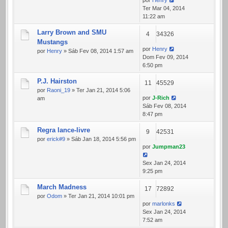
por
Henry
Ter Mar 04, 2014
11:22 am
Larry Brown and SMU
4
34326
Mustangs
por
Henry
por
Henry
» Sáb Fev 08, 2014 1:57 am
Dom Fev 09, 2014
6:50 pm
P.J. Hairston
11
45529
por
Raoni_19
» Ter Jan 21, 2014 5:06
por
J-Rich
am
Sáb Fev 08, 2014
8:47 pm
Regra lance-livre
9
42531
por
erick#9
» Sáb Jan 18, 2014 5:56 pm
por
Jumpman23
Sex Jan 24, 2014
9:25 pm
March Madness
17
72892
por
Odom
» Ter Jan 21, 2014 10:01 pm
por
marlonks
Sex Jan 24, 2014
7:52 am