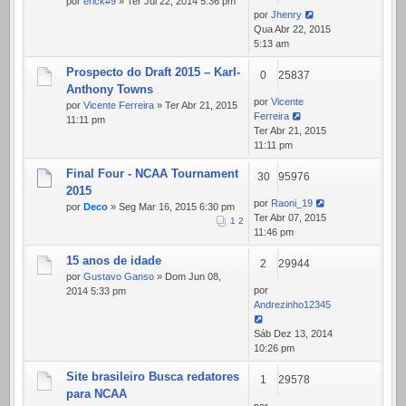
por
erick#9
» Ter Jul 22, 2014 5:36 pm
por
Jhenry
Qua Abr 22, 2015
5:13 am
Prospecto do Draft 2015 – Karl-
0
25837
Anthony Towns
por
Vicente
por
Vicente Ferreira
» Ter Abr 21, 2015
Ferreira
11:11 pm
Ter Abr 21, 2015
11:11 pm
Final Four - NCAA Tournament
30
95976
2015
por
Raoni_19
por
Deco
» Seg Mar 16, 2015 6:30 pm
Ter Abr 07, 2015
1
2
11:46 pm
15 anos de idade
2
29944
por
Gustavo Ganso
» Dom Jun 08,
por
2014 5:33 pm
Andrezinho12345
Sáb Dez 13, 2014
10:26 pm
Site brasileiro Busca redatores
1
29578
para NCAA