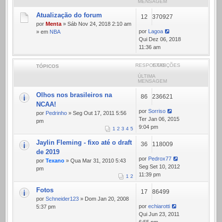
MENSAGEM
Atualização do forum
12
370927
por
Menta
» Sáb Nov 24, 2018 2:10 am
por
Lagoa
» em
NBA
Qui Dez 06, 2018
11:36 am
RESPOSTAS
EXIBIÇÕES
TÓPICOS
ÚLTIMA
MENSAGEM
Olhos nos brasileiros na
86
236621
NCAA!
por
Sorriso
por
Pedrinho
» Seg Out 17, 2011 5:56
Ter Jan 06, 2015
pm
9:04 pm
1
2
3
4
5
Jaylin Fleming - fixo até o draft
36
118009
de 2019
por
Pedrox77
por
Texano
» Qua Mar 31, 2010 5:43
Seg Set 10, 2012
pm
11:39 pm
1
2
Fotos
17
86499
por
Schneider123
» Dom Jan 20, 2008
por
echiarotti
5:37 pm
Qui Jun 23, 2011