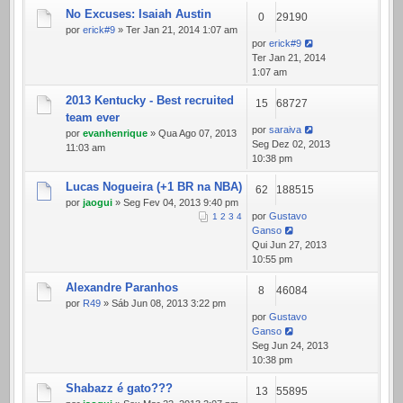
No Excuses: Isaiah Austin
0
29190
por
erick#9
» Ter Jan 21, 2014 1:07 am
por
erick#9
Ter Jan 21, 2014
1:07 am
2013 Kentucky - Best recruited
15
68727
team ever
por
saraiva
por
evanhenrique
» Qua Ago 07, 2013
Seg Dez 02, 2013
11:03 am
10:38 pm
Lucas Nogueira (+1 BR na NBA)
62
188515
por
jaogui
» Seg Fev 04, 2013 9:40 pm
por
Gustavo
1
2
3
4
Ganso
Qui Jun 27, 2013
10:55 pm
Alexandre Paranhos
8
46084
por
R49
» Sáb Jun 08, 2013 3:22 pm
por
Gustavo
Ganso
Seg Jun 24, 2013
10:38 pm
Shabazz é gato???
13
55895