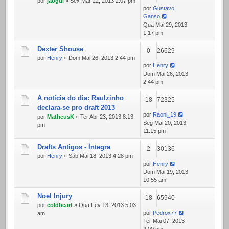
por
jaogui
» Sex Mar 22, 2013 2:07 pm
por
Gustavo
Ganso
Qua Mai 29, 2013
1:17 pm
Dexter Shouse
0
26629
por
Henry
» Dom Mai 26, 2013 2:44 pm
por
Henry
Dom Mai 26, 2013
2:44 pm
A notícia do dia: Raulzinho
18
72325
declara-se pro draft 2013
por
Raoni_19
por
MatheusK
» Ter Abr 23, 2013 8:13
Seg Mai 20, 2013
pm
11:15 pm
Drafts Antigos - Íntegra
2
30136
por
Henry
» Sáb Mai 18, 2013 4:28 pm
por
Henry
Dom Mai 19, 2013
10:55 am
Noel Injury
18
65940
por
coldheart
» Qua Fev 13, 2013 5:03
por
Pedrox77
am
Ter Mai 07, 2013