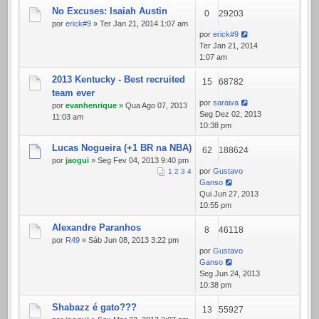
No Excuses: Isaiah Austin
0
29203
por
erick#9
» Ter Jan 21, 2014 1:07 am
por
erick#9
Ter Jan 21, 2014
1:07 am
2013 Kentucky - Best recruited
15
68782
team ever
por
saraiva
por
evanhenrique
» Qua Ago 07, 2013
Seg Dez 02, 2013
11:03 am
10:38 pm
Lucas Nogueira (+1 BR na NBA)
62
188624
por
jaogui
» Seg Fev 04, 2013 9:40 pm
por
Gustavo
1
2
3
4
Ganso
Qui Jun 27, 2013
10:55 pm
Alexandre Paranhos
8
46118
por
R49
» Sáb Jun 08, 2013 3:22 pm
por
Gustavo
Ganso
Seg Jun 24, 2013
10:38 pm
Shabazz é gato???
13
55927