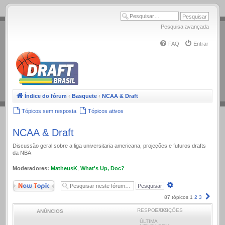
.
Pesquisa avançada
FAQ
Entrar
Índice do fórum
‹
Basquete
‹
NCAA & Draft
Tópicos sem resposta
Tópicos ativos
NCAA & Draft
Discussão geral sobre a liga universitaria americana, projeções e futuros drafts
da NBA
Moderadores:
MatheusK
,
What's Up, Doc?
Novo Tópico
Pesquisa
avançada
Próx
87 tópicos
1
2
3
RESPOSTAS
EXIBIÇÕES
ANÚNCIOS
ÚLTIMA