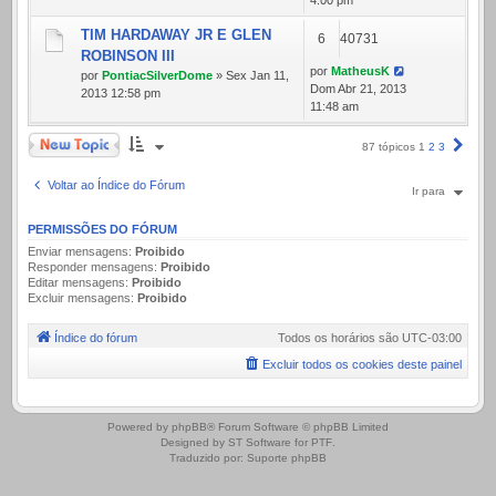
4:00 pm
TIM HARDAWAY JR E GLEN
6
40731
ROBINSON III
por
MatheusK
por
PontiacSilverDome
» Sex Jan 11,
Dom Abr 21, 2013
2013 12:58 pm
11:48 am
Novo Tópico
Próx
87 tópicos
1
2
3
Voltar ao Índice do Fórum
Ir para
PERMISSÕES DO FÓRUM
Enviar mensagens:
Proibido
Responder mensagens:
Proibido
Editar mensagens:
Proibido
Excluir mensagens:
Proibido
Índice do fórum
Todos os horários são
UTC-03:00
Excluir todos os cookies deste painel
.
Powered by
phpBB
® Forum Software © phpBB Limited
Designed by
ST Software
for
PTF
.
Traduzido por:
Suporte phpBB