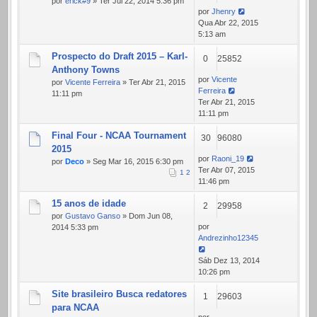
por
erick#9
» Ter Jul 22, 2014 5:36 pm
por
Jhenry
Qua Abr 22, 2015
5:13 am
Prospecto do Draft 2015 – Karl-
0
25852
Anthony Towns
por
Vicente
por
Vicente Ferreira
» Ter Abr 21, 2015
Ferreira
11:11 pm
Ter Abr 21, 2015
11:11 pm
Final Four - NCAA Tournament
30
96080
2015
por
Raoni_19
por
Deco
» Seg Mar 16, 2015 6:30 pm
Ter Abr 07, 2015
1
2
11:46 pm
15 anos de idade
2
29958
por
Gustavo Ganso
» Dom Jun 08,
por
2014 5:33 pm
Andrezinho12345
Sáb Dez 13, 2014
10:26 pm
Site brasileiro Busca redatores
1
29603
para NCAA