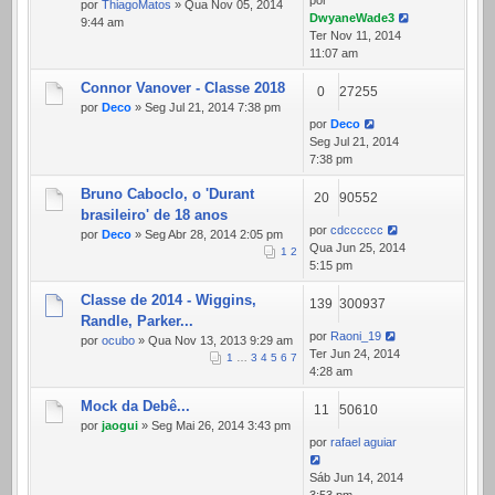
por
por
ThiagoMatos
» Qua Nov 05, 2014
DwyaneWade3
9:44 am
Ter Nov 11, 2014
11:07 am
Connor Vanover - Classe 2018
0
27255
por
Deco
» Seg Jul 21, 2014 7:38 pm
por
Deco
Seg Jul 21, 2014
7:38 pm
Bruno Caboclo, o 'Durant
20
90552
brasileiro' de 18 anos
por
cdcccccc
por
Deco
» Seg Abr 28, 2014 2:05 pm
Qua Jun 25, 2014
1
2
5:15 pm
Classe de 2014 - Wiggins,
139
300937
Randle, Parker...
por
Raoni_19
por
ocubo
» Qua Nov 13, 2013 9:29 am
Ter Jun 24, 2014
1
…
3
4
5
6
7
4:28 am
Mock da Debê...
11
50610
por
jaogui
» Seg Mai 26, 2014 3:43 pm
por
rafael aguiar
Sáb Jun 14, 2014