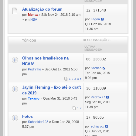
MENSAGEM
Atualização do forum
12
371548
por
Menta
» Sáb Nov 24, 2018 2:10 am
por
Lagoa
» em
NBA
Qui Dez 06, 2018
11:36 am
RESPOSTAS
EXIBIÇÕES
TÓPICOS
ÚLTIMA
MENSAGEM
Olhos nos brasileiros na
86
236802
NCAA!
por
Sorriso
por
Pedrinho
» Seg Out 17, 2011 5:56
Ter Jan 06, 2015
pm
9:04 pm
1
2
3
4
5
Jaylin Fleming - fixo até o draft
36
118089
de 2019
por
Pedrox77
por
Texano
» Qua Mar 31, 2010 5:43
Seg Set 10, 2012
pm
11:39 pm
1
2
Fotos
17
86565
por
Schneider123
» Dom Jan 20, 2008
por
echiarotti
5:37 pm
Qui Jun 23, 2011