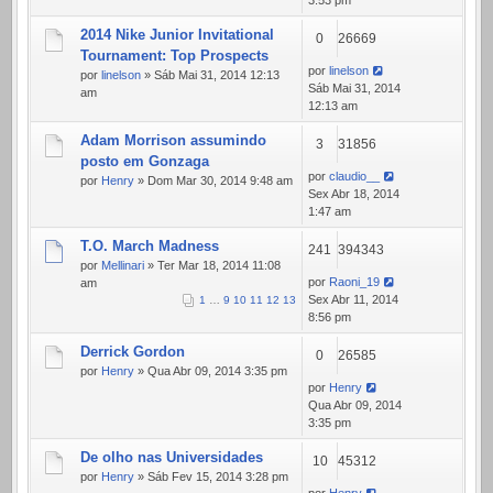
3:53 pm
2014 Nike Junior Invitational
0
26669
Tournament: Top Prospects
por
linelson
por
linelson
» Sáb Mai 31, 2014 12:13
Sáb Mai 31, 2014
am
12:13 am
Adam Morrison assumindo
3
31856
posto em Gonzaga
por
claudio__
por
Henry
» Dom Mar 30, 2014 9:48 am
Sex Abr 18, 2014
1:47 am
T.O. March Madness
241
394343
por
Mellinari
» Ter Mar 18, 2014 11:08
por
Raoni_19
am
Sex Abr 11, 2014
1
…
9
10
11
12
13
8:56 pm
Derrick Gordon
0
26585
por
Henry
» Qua Abr 09, 2014 3:35 pm
por
Henry
Qua Abr 09, 2014
3:35 pm
De olho nas Universidades
10
45312
por
Henry
» Sáb Fev 15, 2014 3:28 pm