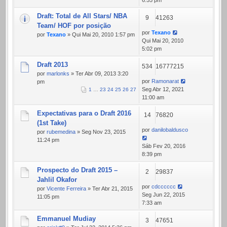
6:55 pm
Draft: Total de All Stars/ NBA
9
41263
Team/ HOF por posição
por
Texano
por
Texano
» Qui Mai 20, 2010 1:57 pm
Qui Mai 20, 2010
5:02 pm
Draft 2013
534
16777215
por
marlonks
» Ter Abr 09, 2013 3:20
por
Ramonarat
pm
Seg Abr 12, 2021
1
…
23
24
25
26
27
11:00 am
Expectativas para o Draft 2016
14
76820
(1st Take)
por
danilobaldusco
por
rubemedina
» Seg Nov 23, 2015
11:24 pm
Sáb Fev 20, 2016
8:39 pm
Prospecto do Draft 2015 –
2
29837
Jahlil Okafor
por
cdcccccc
por
Vicente Ferreira
» Ter Abr 21, 2015
Seg Jun 22, 2015
11:05 pm
7:33 am
Emmanuel Mudiay
3
47651