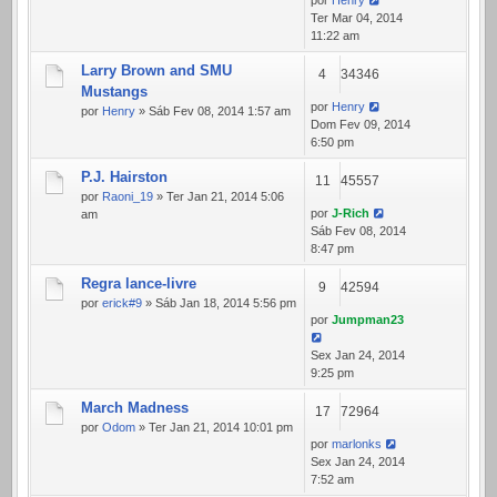
por
Henry
Ter Mar 04, 2014
11:22 am
Larry Brown and SMU
4
34346
Mustangs
por
Henry
por
Henry
» Sáb Fev 08, 2014 1:57 am
Dom Fev 09, 2014
6:50 pm
P.J. Hairston
11
45557
por
Raoni_19
» Ter Jan 21, 2014 5:06
por
J-Rich
am
Sáb Fev 08, 2014
8:47 pm
Regra lance-livre
9
42594
por
erick#9
» Sáb Jan 18, 2014 5:56 pm
por
Jumpman23
Sex Jan 24, 2014
9:25 pm
March Madness
17
72964
por
Odom
» Ter Jan 21, 2014 10:01 pm
por
marlonks
Sex Jan 24, 2014
7:52 am