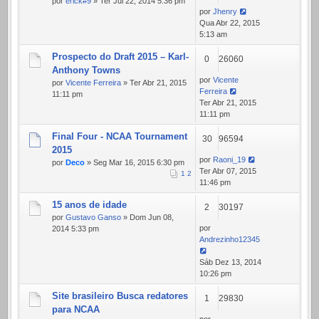
por
erick#9
» Ter Jul 22, 2014 5:36 pm
por
Jhenry
Qua Abr 22, 2015
5:13 am
Prospecto do Draft 2015 – Karl-
0
26060
Anthony Towns
por
Vicente
por
Vicente Ferreira
» Ter Abr 21, 2015
Ferreira
11:11 pm
Ter Abr 21, 2015
11:11 pm
Final Four - NCAA Tournament
30
96594
2015
por
Raoni_19
por
Deco
» Seg Mar 16, 2015 6:30 pm
Ter Abr 07, 2015
1
2
11:46 pm
15 anos de idade
2
30197
por
Gustavo Ganso
» Dom Jun 08,
por
2014 5:33 pm
Andrezinho12345
Sáb Dez 13, 2014
10:26 pm
Site brasileiro Busca redatores
1
29830
para NCAA