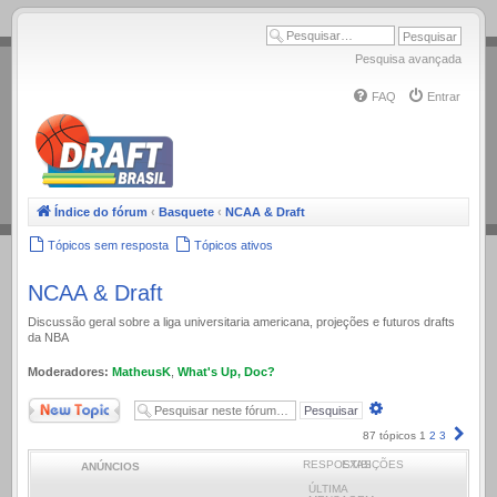
.
Pesquisa avançada
FAQ
Entrar
Índice do fórum
‹
Basquete
‹
NCAA & Draft
Tópicos sem resposta
Tópicos ativos
NCAA & Draft
Discussão geral sobre a liga universitaria americana, projeções e futuros drafts
da NBA
Moderadores:
MatheusK
,
What's Up, Doc?
Novo Tópico
Pesquisa
avançada
Próx
87 tópicos
1
2
3
RESPOSTAS
EXIBIÇÕES
ANÚNCIOS
ÚLTIMA