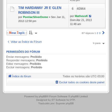
4:00 pm
TIM HARDAWAY JR E GLEN
6
40964
ROBINSON III
por
MatheusK
por
PontiacSilverDome
» Sex Jan 11,
Dom Abr 21, 2013
2013 12:58 pm
11:48 am
Novo Tópico
Próx
87 tópicos
1
2
3
Voltar ao Índice do Fórum
Ir para
PERMISSÕES DO FÓRUM
Enviar mensagens:
Proibido
Responder mensagens:
Proibido
Editar mensagens:
Proibido
Excluir mensagens:
Proibido
Índice do fórum
Todos os horários são
UTC-03:00
Excluir todos os cookies deste painel
.
Powered by
phpBB
® Forum Software © phpBB Limited
Designed by
ST Software
for
PTF
.
Traduzido por:
Suporte phpBB