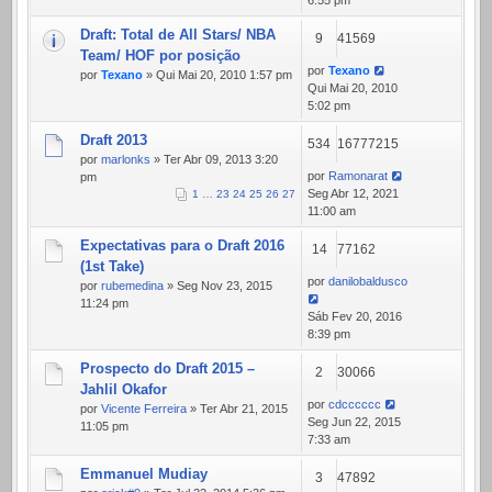
6:55 pm
Draft: Total de All Stars/ NBA
9
41569
Team/ HOF por posição
por
Texano
por
Texano
» Qui Mai 20, 2010 1:57 pm
Qui Mai 20, 2010
5:02 pm
Draft 2013
534
16777215
por
marlonks
» Ter Abr 09, 2013 3:20
por
Ramonarat
pm
Seg Abr 12, 2021
1
…
23
24
25
26
27
11:00 am
Expectativas para o Draft 2016
14
77162
(1st Take)
por
danilobaldusco
por
rubemedina
» Seg Nov 23, 2015
11:24 pm
Sáb Fev 20, 2016
8:39 pm
Prospecto do Draft 2015 –
2
30066
Jahlil Okafor
por
cdcccccc
por
Vicente Ferreira
» Ter Abr 21, 2015
Seg Jun 22, 2015
11:05 pm
7:33 am
Emmanuel Mudiay
3
47892