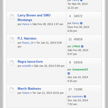
por
Henry
Ter Mar 04, 2014
11:22 am
Larry Brown and SMU
4
34572
Mustangs
por
Henry
por
Henry
» Sáb Fev 08, 2014 1:57 am
Dom Fev 09, 2014
6:50 pm
P.J. Hairston
11
45819
por
Raoni_19
» Ter Jan 21, 2014 5:06
por
J-Rich
am
Sáb Fev 08, 2014
8:47 pm
Regra lance-livre
9
42919
por
erick#9
» Sáb Jan 18, 2014 5:56 pm
por
Jumpman23
Sex Jan 24, 2014
9:25 pm
March Madness
17
73390
por
Odom
» Ter Jan 21, 2014 10:01 pm
por
marlonks
Sex Jan 24, 2014
7:52 am