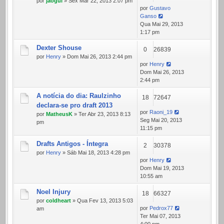
por
jaogui
» Sex Mar 22, 2013 2:07 pm
por
Gustavo
Ganso
Qua Mai 29, 2013
1:17 pm
Dexter Shouse
0
26839
por
Henry
» Dom Mai 26, 2013 2:44 pm
por
Henry
Dom Mai 26, 2013
2:44 pm
A notícia do dia: Raulzinho
18
72647
declara-se pro draft 2013
por
Raoni_19
por
MatheusK
» Ter Abr 23, 2013 8:13
Seg Mai 20, 2013
pm
11:15 pm
Drafts Antigos - Íntegra
2
30378
por
Henry
» Sáb Mai 18, 2013 4:28 pm
por
Henry
Dom Mai 19, 2013
10:55 am
Noel Injury
18
66327
por
coldheart
» Qua Fev 13, 2013 5:03
por
Pedrox77
am
Ter Mai 07, 2013