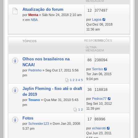
MENSAGEM
Atualização do forum
12
377497
por
Menta
» Sáb Nov 24, 2018 2:10 am
por
Lagoa
» em
NBA
Qui Dez 06, 2018
11:36 am
RESPOSTAS
EXIBIÇÕES
TÓPICOS
ÚLTIMA
MENSAGEM
Olhos nos brasileiros na
86
238094
NCAA!
por
Sorriso
por
Pedrinho
» Seg Out 17, 2011 5:56
Ter Jan 06, 2015
pm
9:04 pm
1
2
3
4
5
Jaylin Fleming - fixo até o draft
36
118818
de 2019
por
Pedrox77
por
Texano
» Qua Mar 31, 2010 5:43
Seg Set 10, 2012
pm
11:39 pm
1
2
Fotos
17
86996
por
Schneider123
» Dom Jan 20, 2008
por
echiarotti
5:37 pm
Qui Jun 23, 2011