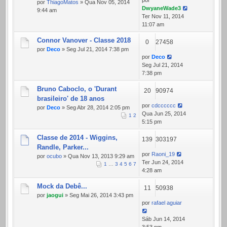
por
por
ThiagoMatos
» Qua Nov 05, 2014
DwyaneWade3
9:44 am
Ter Nov 11, 2014
11:07 am
Connor Vanover - Classe 2018
0
27458
por
Deco
» Seg Jul 21, 2014 7:38 pm
por
Deco
Seg Jul 21, 2014
7:38 pm
Bruno Caboclo, o 'Durant
20
90974
brasileiro' de 18 anos
por
cdcccccc
por
Deco
» Seg Abr 28, 2014 2:05 pm
Qua Jun 25, 2014
1
2
5:15 pm
Classe de 2014 - Wiggins,
139
303197
Randle, Parker...
por
Raoni_19
por
ocubo
» Qua Nov 13, 2013 9:29 am
Ter Jun 24, 2014
1
…
3
4
5
6
7
4:28 am
Mock da Debê...
11
50938
por
jaogui
» Seg Mai 26, 2014 3:43 pm
por
rafael aguiar
Sáb Jun 14, 2014