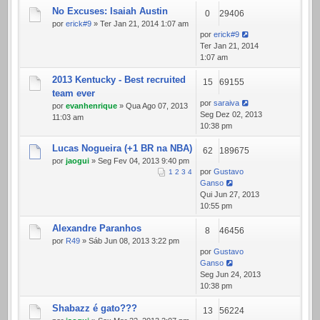
No Excuses: Isaiah Austin
0
29406
por
erick#9
» Ter Jan 21, 2014 1:07 am
por
erick#9
Ter Jan 21, 2014
1:07 am
2013 Kentucky - Best recruited
15
69155
team ever
por
saraiva
por
evanhenrique
» Qua Ago 07, 2013
Seg Dez 02, 2013
11:03 am
10:38 pm
Lucas Nogueira (+1 BR na NBA)
62
189675
por
jaogui
» Seg Fev 04, 2013 9:40 pm
por
Gustavo
1
2
3
4
Ganso
Qui Jun 27, 2013
10:55 pm
Alexandre Paranhos
8
46456
por
R49
» Sáb Jun 08, 2013 3:22 pm
por
Gustavo
Ganso
Seg Jun 24, 2013
10:38 pm
Shabazz é gato???
13
56224