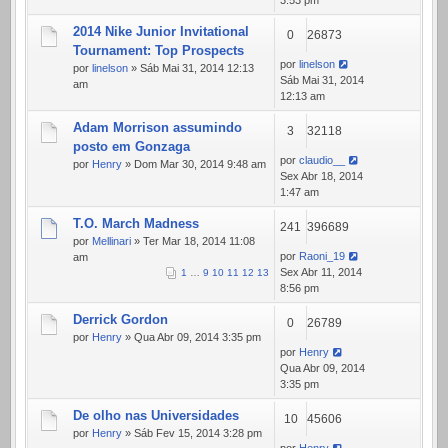
3:53 pm
2014 Nike Junior Invitational
0
26873
Tournament: Top Prospects
por
linelson
por
linelson
» Sáb Mai 31, 2014 12:13
Sáb Mai 31, 2014
am
12:13 am
Adam Morrison assumindo
3
32118
posto em Gonzaga
por
claudio__
por
Henry
» Dom Mar 30, 2014 9:48 am
Sex Abr 18, 2014
1:47 am
T.O. March Madness
241
396689
por
Mellinari
» Ter Mar 18, 2014 11:08
por
Raoni_19
am
Sex Abr 11, 2014
1
…
9
10
11
12
13
8:56 pm
Derrick Gordon
0
26789
por
Henry
» Qua Abr 09, 2014 3:35 pm
por
Henry
Qua Abr 09, 2014
3:35 pm
De olho nas Universidades
10
45606
por
Henry
» Sáb Fev 15, 2014 3:28 pm