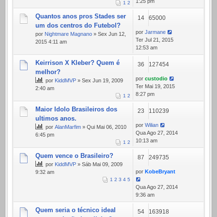
1:25 pm
1
2
Quantos anos pros Stades ser
14
65000
um dos centros do Futebol?
por
Jarmane
por
Nightmare Magnano
» Sex Jun 12,
Ter Jul 21, 2015
2015 4:11 am
12:53 am
Keirrison X Kleber? Quem é
36
127454
melhor?
por
custodio
por
KiddMVP
» Sex Jun 19, 2009
Ter Mai 19, 2015
2:40 am
8:27 pm
1
2
Maior Idolo Brasileiros dos
23
110239
ultimos anos.
por
Wilian
por
AlanMarfim
» Qui Mai 06, 2010
Qua Ago 27, 2014
6:45 pm
10:13 am
1
2
Quem vence o Brasileiro?
87
249735
por
KiddMVP
» Sáb Mai 09, 2009
por
KobeBryant
9:32 am
1
2
3
4
5
Qua Ago 27, 2014
9:36 am
Quem seria o técnico ideal
54
163918