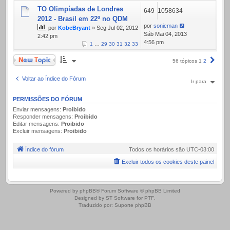
TO Olimpíadas de Londres
649
1058634
2012 - Brasil em 22º no QDM
por
sonicman
por
KobeBryant
» Seg Jul 02, 2012
Sáb Mai 04, 2013
2:42 pm
4:56 pm
1
…
29
30
31
32
33
Novo Tópico
Próx
56 tópicos
1
2
Voltar ao Índice do Fórum
Ir para
PERMISSÕES DO FÓRUM
Enviar mensagens:
Proibido
Responder mensagens:
Proibido
Editar mensagens:
Proibido
Excluir mensagens:
Proibido
Índice do fórum
Todos os horários são
UTC-03:00
Excluir todos os cookies deste painel
.
Powered by
phpBB
® Forum Software © phpBB Limited
Designed by
ST Software
for
PTF
.
Traduzido por:
Suporte phpBB