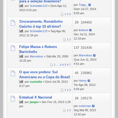
para a seleção brasileira?
por
Tiago_
por
Schneider123
» Dom Ago 12,
Dom Jul 27, 2014
2012 6:01 pm
8:59 am
1
2
3
Sinceramente, Ronaldinho
28
104402
Gaúcho é top 10 all-time?
por
linelson
por
Schneider123
» Seg Ago 06,
Sex Jul 11, 2014
2012 11:34 pm
12:19 pm
1
2
Felipe Massa x Rubens
137
331436
Barrichello
por
Marvelous
por
Marvelous
» Sáb Abr 25, 2009
Qua Jun 11, 2014
10:25 pm
4:51 pm
1
…
3
4
5
6
7
O que voce prefere: Sul
45
135961
Americana ou a Copa do Brasil
por
Henry
por
custodio
» Dom Jul 28, 2013
Ter Ago 06, 2013
8:27 pm
5:04 pm
1
2
3
Estadual X Nacional
28
105175
por
jaogui
» Sex Fev 15, 2013 1:29
por
sonicman
pm
Seg Mai 06, 2013
1
2
12:42 pm