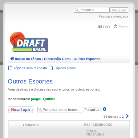
.
Pesquisa avançada
FAQ
Entrar
Índice do fórum
‹
Discussão Geral
‹
Outros Esportes
Tópicos sem resposta
Tópicos ativos
Outros Esportes
Área destinada a discussões sobre todos os outros esportes.
Moderadores:
jaogui
,
Quinho
Novo Tópico
Pesquisa
avançada
Próx
56 tópicos
1
2
RESPOSTAS
EXIBIÇÕES
ANÚNCIOS
ÚLTIMA
MENSAGEM