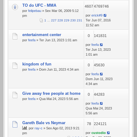
TO do UFC - MMA
4607
4769746
por
felipebau
» Sex Mar 06, 2009 5:12
por
erick#9
pm
Ter Jun 07, 2016
1
…
227
228
229
230
231
11:52 am
entertainment center
0
141831
por
feefa
» Ter Jun 13, 2023 1:01 am
por
feefa
Ter Jun 13, 2023
1:01 am
kingdom of fun
0
45630
por
feefa
» Dom Jun 11, 2023 4:34 am
por
feefa
Dom Jun 11, 2023
4:34 am
Give away free people at home
0
44283
por
feefa
» Qua Mai 24, 2023 5:56 am
por
feefa
Qua Mai 24, 2023
5:56 am
Gareth Bale vs Neymar
78
224121
por
ray-c
» Sex Ago 02, 2013 9:21
por
custodio
pm