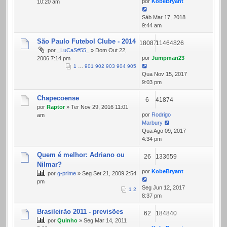
por
KobeBryant
10:20 am
Sáb Mar 17, 2018
9:44 am
São Paulo Futebol Clube - 2014
18087
11464826
por
_LuCaS#55_
» Dom Out 22,
por
Jumpman23
2006 7:14 pm
1
…
901
902
903
904
905
Qua Nov 15, 2017
9:03 pm
Chapecoense
6
41874
por
Raptor
» Ter Nov 29, 2016 11:01
por
Rodrigo
am
Marbury
Qua Ago 09, 2017
4:34 pm
Quem é melhor: Adriano ou
26
133659
Nilmar?
por
KobeBryant
por
g-prime
» Seg Set 21, 2009 2:54
pm
Seg Jun 12, 2017
1
2
8:37 pm
Brasileirão 2011 - previsões
62
184840
por
Quinho
» Seg Mar 14, 2011