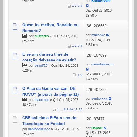
por
KobeBryant
5:02 pm
1
2
3
4
Sáb Out 22, 2016
12:50 pm
Quem foi melhor, Ronaldo ou
66
206669
Romario?
por
marlonks
por
custodio
» Qui Fev 17, 2011
Ter Set 20, 2016
6:52 pm
5:53 pm
1
2
3
4
E se um dia seu time de
28
107099
coração deixasse de existir?
por
danilobaldusco
por
betodf25
» Qua Nov 18, 2009
6:29 am
Sex Mai 13, 2016
1
2
1:42 am
O Vice da Gama vai cair, DE
226
407824
NOVO? (a partir da página 11)
por
senhorxxx
por
maxxmus
» Qui Out 25, 2007
Seg Dez 07, 2015
10:47 am
2:04 am
1
…
8
9
10
11
12
CBF solicita a FIFA o uso de
20
87477
Tecnologia no Futebol
por
Raptor
por
danilobaldusco
» Sex Set 11, 2015
Qui Set 17, 2015
3:53 pm