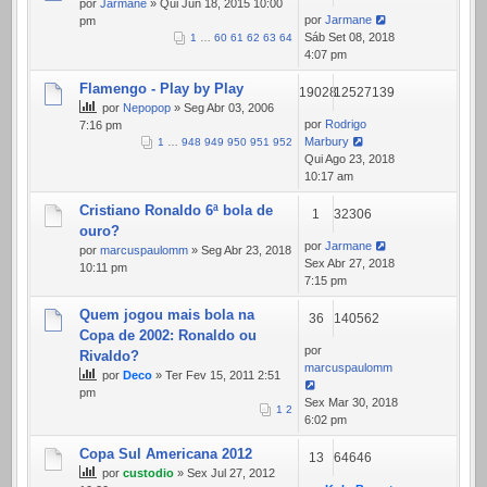
por
Jarmane
» Qui Jun 18, 2015 10:00
por
Jarmane
pm
Sáb Set 08, 2018
1
…
60
61
62
63
64
4:07 pm
Flamengo - Play by Play
19028
12527139
por
Nepopop
» Seg Abr 03, 2006
por
Rodrigo
7:16 pm
Marbury
1
…
948
949
950
951
952
Qui Ago 23, 2018
10:17 am
Cristiano Ronaldo 6ª bola de
1
32306
ouro?
por
Jarmane
por
marcuspaulomm
» Seg Abr 23, 2018
Sex Abr 27, 2018
10:11 pm
7:15 pm
Quem jogou mais bola na
36
140562
Copa de 2002: Ronaldo ou
por
Rivaldo?
marcuspaulomm
por
Deco
» Ter Fev 15, 2011 2:51
pm
Sex Mar 30, 2018
1
2
6:02 pm
Copa Sul Americana 2012
13
64646
por
custodio
» Sex Jul 27, 2012