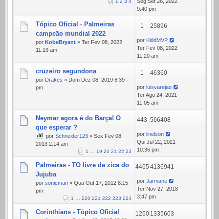
Seg Set 26, 2022
1
2
3
4
9:40 pm
Tópico Oficial - Palmeiras
1
25896
campeão mundial 2022
por
KiddMVP
por
KobeBryant
» Ter Fev 08, 2022
Ter Fev 08, 2022
11:19 am
11:20 am
cruzeiro segundona
1
46360
por
Drakes
» Dom Dez 08, 2019 6:39
por
luisvarejao
pm
Ter Ago 24, 2021
11:05 am
Neymar agora é do Barça! O
443
566408
que esperar ?
por
linelson
por
Schneider123
» Sex Fev 08,
Qui Jul 22, 2021
2013 2:14 am
10:36 pm
1
…
19
20
21
22
23
Palmeiras - TO livre da zica do
4465
4136941
Jujuba
por
Jarmane
por
sonicman
» Qua Out 17, 2012 8:15
Ter Nov 27, 2018
pm
3:47 pm
1
…
220
221
222
223
224
Corinthians - Tópico Oficial
1260
1335603