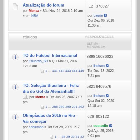
Atualização do forum
12
376827
por
Menta
» Sáb Nov 24, 2018 2:10 am
por
Lagoa
» em
NBA
Qui Dez 06, 2018
11:36 am
RESPOSTAS
EXIBIÇÕES
TÓPICOS
ÚLTIMA
MENSAGEM
TO do Futebol Internacional
8898
16036022
por
Eduardo_BH
» Qui Mai 31, 2007
por
linelson
12:03 am
Ter Dez 13, 2022
1
…
441
442
443
444
445
7:21 pm
TO: Seleção Brasileira - Feliz
5821
6409576
dia do Gol da Alemanha!!!!
por
linelson
por
Menta
» Ter Jun 26, 2007 7:07
Qua Set 02, 2020
pm
12:18 am
1
…
288
289
290
291
292
Olimpíadas de 2016 no Rio -
626
803122
Vai começar
por
custodio
por
sonicman
» Ter Set 29, 2009 1:17
Qui Ago 25, 2016
pm
9:01 pm
1
…
28
29
30
31
32