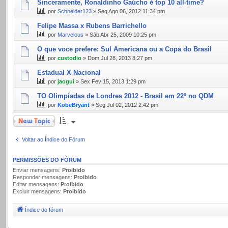
Sinceramente, Ronaldinho Gaúcho é top 10 all-time?
por
Schneider123
» Seg Ago 06, 2012 11:34 pm
Felipe Massa x Rubens Barrichello
por
Marvelous
» Sáb Abr 25, 2009 10:25 pm
O que voce prefere: Sul Americana ou a Copa do Brasil
por
custodio
» Dom Jul 28, 2013 8:27 pm
Estadual X Nacional
por
jaogui
» Sex Fev 15, 2013 1:29 pm
TO Olimpíadas de Londres 2012 - Brasil em 22º no QDM
por
KobeBryant
» Seg Jul 02, 2012 2:42 pm
Novo Tópico
Voltar ao Índice do Fórum
PERMISSÕES DO FÓRUM
Enviar mensagens:
Proibido
Responder mensagens:
Proibido
Editar mensagens:
Proibido
Excluir mensagens:
Proibido
Índice do fórum