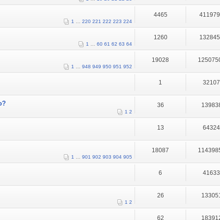
4465
41197
1
…
220
221
222
223
224
1260
13284
1
…
60
61
62
63
64
19028
125075
1
…
948
949
950
951
952
1
3210
o?
36
13983
1
2
13
6432
18087
114398
1
…
901
902
903
904
905
6
4163
26
13305
1
2
62
18391