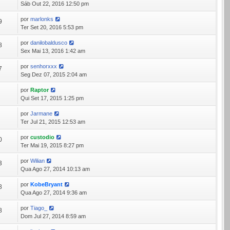
Sáb Out 22, 2016 12:50 pm
por
marlonks
9
Ter Set 20, 2016 5:53 pm
por
danilobaldusco
8
Sex Mai 13, 2016 1:42 am
por
senhorxxx
7
Seg Dez 07, 2015 2:04 am
por
Raptor
5
Qui Set 17, 2015 1:25 pm
por
Jarmane
6
Ter Jul 21, 2015 12:53 am
por
custodio
0
Ter Mai 19, 2015 8:27 pm
por
Wilian
3
Qua Ago 27, 2014 10:13 am
por
KobeBryant
8
Qua Ago 27, 2014 9:36 am
por
Tiago_
8
Dom Jul 27, 2014 8:59 am