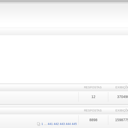
RESPOSTAS
EXIBIÇÕ
12
37049
RESPOSTAS
EXIBIÇÕ
8898
159877
1
…
441
442
443
444
445