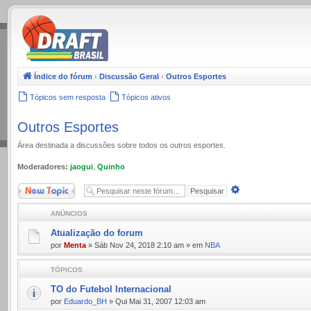
.
Índice do fórum
‹
Discussão Geral
‹
Outros Esportes
Tópicos sem resposta
Tópicos ativos
Outros Esportes
Área destinada a discussões sobre todos os outros esportes.
Moderadores:
jaogui
,
Quinho
Novo Tópico
Pesquisa
avançada
ANÚNCIOS
Atualização do forum
por
Menta
» Sáb Nov 24, 2018 2:10 am » em
NBA
TÓPICOS
TO do Futebol Internacional
por
Eduardo_BH
» Qui Mai 31, 2007 12:03 am