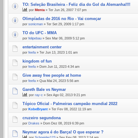
TO: Seleção Brasileira - Feliz dia do Gol da Alemanha!!!!
por
Menta
» Ter Jun 26, 2007 7:07 pm
Olimpíadas de 2016 no Rio - Vai começar
por
sonicman
» Ter Set 29, 2009 1:17 pm
TO do UFC - MMA
por
felipebau
» Sex Mar 06, 2009 5:12 pm
entertainment center
por
feefa
» Ter Jun 13, 2023 1:01 am
kingdom of fun
por
feefa
» Dom Jun 11, 2023 4:34 am
Give away free people at home
por
feefa
» Qua Mai 24, 2023 5:56 am
Gareth Bale vs Neymar
por
ray-c
» Sex Ago 02, 2013 9:21 pm
Tópico Oficial - Palmeiras campeão mundial 2022
por
KobeBryant
» Ter Fev 08, 2022 11:19 am
cruzeiro segundona
por
Drakes
» Dom Dez 08, 2019 6:39 pm
Neymar agora é do Barça! O que esperar ?
por
Schneider123
» Sex Fev 08, 2013 2:14 am