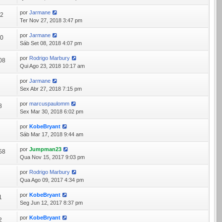
por
Jarmane
92
Ter Nov 27, 2018 3:47 pm
por
Jarmane
50
Sáb Set 08, 2018 4:07 pm
por
Rodrigo Marbury
08
Qui Ago 23, 2018 10:17 am
por
Jarmane
7
Sex Abr 27, 2018 7:15 pm
por
marcuspaulomm
8
Sex Mar 30, 2018 6:02 pm
por
KobeBryant
4
Sáb Mar 17, 2018 9:44 am
por
Jumpman23
58
Qua Nov 15, 2017 9:03 pm
por
Rodrigo Marbury
3
Qua Ago 09, 2017 4:34 pm
por
KobeBryant
1
Seg Jun 12, 2017 8:37 pm
por
KobeBryant
2