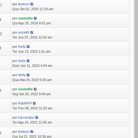
por
linelson
77
Qua Set 02, 2020 12:18 am
por
custodio
9
Qui Ago 25, 2016 9:01 pm
por
erick#9
92
Ter Jun 07, 2016 11:52 am
por
feefa
3
Ter Jun 13, 2023 1:01 am
por
feefa
3
Dom Jun 11, 2023 4:34 am
por
feefa
5
Qua Mai 24, 2023 5:56 am
por
custodio
9
Seg Set 26, 2022 9:40 pm
por
KiddMVP
8
Ter Fev 08, 2022 11:20 am
por
luisvarejao
4
Ter Ago 24, 2021 11:05 am
por
linelson
8
Qui Jul 22, 2021 10:36 pm