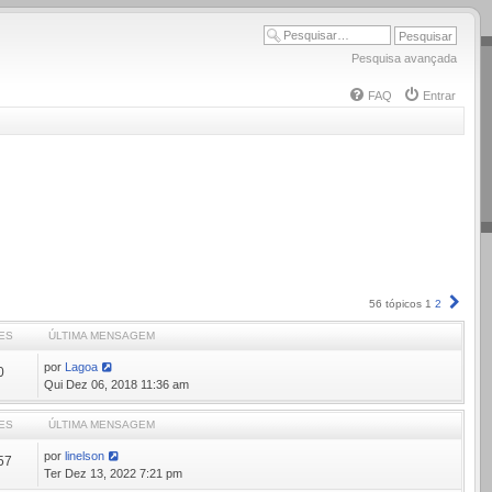
Pesquisa avançada
FAQ
Entrar
Próx
56 tópicos
1
2
ES
ÚLTIMA MENSAGEM
por
Lagoa
0
Qui Dez 06, 2018 11:36 am
ES
ÚLTIMA MENSAGEM
por
linelson
57
Ter Dez 13, 2022 7:21 pm