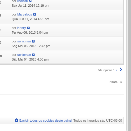
por
linelson
2
Sex Jul 11, 2014 12:19 pm
por
Marvelous
8
Qua Jun 11, 2014 4:51 pm
por
Henry
5
Ter Ago 06, 2013 5:04 pm
por
sonicman
0
Seg Mai 06, 2013 12:42 pm
por
sonicman
78
Sáb Mai 04, 2013 4:56 pm
Próx
56 tópicos
1
2
Ir para
Excluir todos os cookies deste painel
Todos os horários são
UTC-03:00