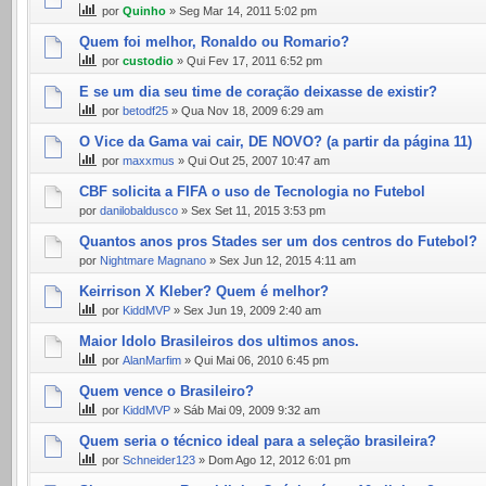
por
Quinho
» Seg Mar 14, 2011 5:02 pm
Quem foi melhor, Ronaldo ou Romario?
por
custodio
» Qui Fev 17, 2011 6:52 pm
E se um dia seu time de coração deixasse de existir?
por
betodf25
» Qua Nov 18, 2009 6:29 am
O Vice da Gama vai cair, DE NOVO? (a partir da página 11)
por
maxxmus
» Qui Out 25, 2007 10:47 am
CBF solicita a FIFA o uso de Tecnologia no Futebol
por
danilobaldusco
» Sex Set 11, 2015 3:53 pm
Quantos anos pros Stades ser um dos centros do Futebol?
por
Nightmare Magnano
» Sex Jun 12, 2015 4:11 am
Keirrison X Kleber? Quem é melhor?
por
KiddMVP
» Sex Jun 19, 2009 2:40 am
Maior Idolo Brasileiros dos ultimos anos.
por
AlanMarfim
» Qui Mai 06, 2010 6:45 pm
Quem vence o Brasileiro?
por
KiddMVP
» Sáb Mai 09, 2009 9:32 am
Quem seria o técnico ideal para a seleção brasileira?
por
Schneider123
» Dom Ago 12, 2012 6:01 pm