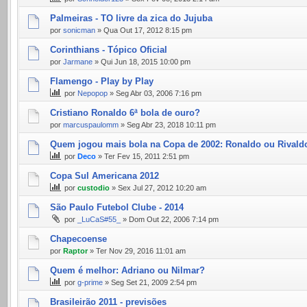
Palmeiras - TO livre da zica do Jujuba
por
sonicman
» Qua Out 17, 2012 8:15 pm
Corinthians - Tópico Oficial
por
Jarmane
» Qui Jun 18, 2015 10:00 pm
Flamengo - Play by Play
por
Nepopop
» Seg Abr 03, 2006 7:16 pm
Cristiano Ronaldo 6ª bola de ouro?
por
marcuspaulomm
» Seg Abr 23, 2018 10:11 pm
Quem jogou mais bola na Copa de 2002: Ronaldo ou Rivald
por
Deco
» Ter Fev 15, 2011 2:51 pm
Copa Sul Americana 2012
por
custodio
» Sex Jul 27, 2012 10:20 am
São Paulo Futebol Clube - 2014
por
_LuCaS#55_
» Dom Out 22, 2006 7:14 pm
Chapecoense
por
Raptor
» Ter Nov 29, 2016 11:01 am
Quem é melhor: Adriano ou Nilmar?
por
g-prime
» Seg Set 21, 2009 2:54 pm
Brasileirão 2011 - previsões