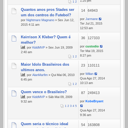
1:25 pm
1
2
Quantos anos pros Stades ser
14
64943
um dos centros do Futebol?
por
Jarmane
por
Nightmare Magnano
» Sex Jun 12,
Ter Jul 21, 2015
2015 4:11 am
12:53 am
Keirrison X Kleber? Quem é
36
127333
melhor?
por
custodio
por
KiddMVP
» Sex Jun 19, 2009
Ter Mai 19, 2015
2:40 am
8:27 pm
1
2
Maior Idolo Brasileiros dos
23
110111
ultimos anos.
por
Wilian
por
AlanMarfim
» Qui Mai 06, 2010
Qua Ago 27, 2014
6:45 pm
10:13 am
1
2
Quem vence o Brasileiro?
87
249413
por
KiddMVP
» Sáb Mai 09, 2009
por
KobeBryant
9:32 am
1
2
3
4
5
Qua Ago 27, 2014
9:36 am
Quem seria o técnico ideal
54
163808