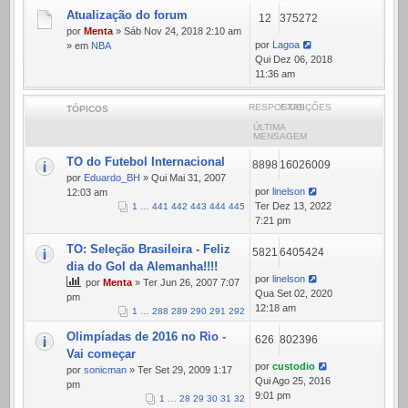
Atualização do forum
12
375272
por
Menta
» Sáb Nov 24, 2018 2:10 am
por
Lagoa
» em
NBA
Qui Dez 06, 2018
11:36 am
RESPOSTAS
EXIBIÇÕES
TÓPICOS
ÚLTIMA
MENSAGEM
TO do Futebol Internacional
8898
16026009
por
Eduardo_BH
» Qui Mai 31, 2007
por
linelson
12:03 am
Ter Dez 13, 2022
1
…
441
442
443
444
445
7:21 pm
TO: Seleção Brasileira - Feliz
5821
6405424
dia do Gol da Alemanha!!!!
por
linelson
por
Menta
» Ter Jun 26, 2007 7:07
Qua Set 02, 2020
pm
12:18 am
1
…
288
289
290
291
292
Olimpíadas de 2016 no Rio -
626
802396
Vai começar
por
custodio
por
sonicman
» Ter Set 29, 2009 1:17
Qui Ago 25, 2016
pm
9:01 pm
1
…
28
29
30
31
32