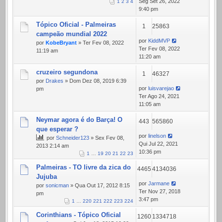
Seg Set 26, 2022
1
2
3
4
9:40 pm
Tópico Oficial - Palmeiras
1
25863
campeão mundial 2022
por
KiddMVP
por
KobeBryant
» Ter Fev 08, 2022
Ter Fev 08, 2022
11:19 am
11:20 am
cruzeiro segundona
1
46327
por
Drakes
» Dom Dez 08, 2019 6:39
por
luisvarejao
pm
Ter Ago 24, 2021
11:05 am
Neymar agora é do Barça! O
443
565860
que esperar ?
por
linelson
por
Schneider123
» Sex Fev 08,
Qui Jul 22, 2021
2013 2:14 am
10:36 pm
1
…
19
20
21
22
23
Palmeiras - TO livre da zica do
4465
4134036
Jujuba
por
Jarmane
por
sonicman
» Qua Out 17, 2012 8:15
Ter Nov 27, 2018
pm
3:47 pm
1
…
220
221
222
223
224
Corinthians - Tópico Oficial
1260
1334718