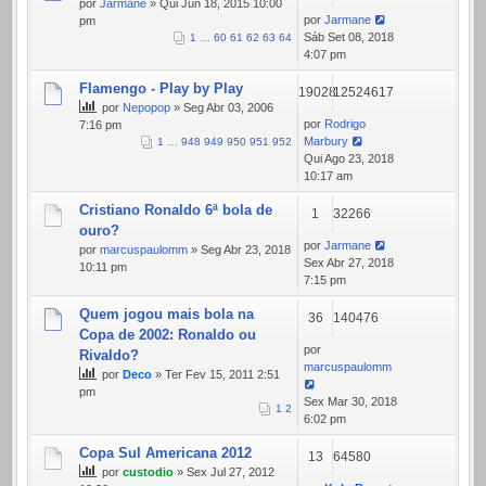
por
Jarmane
» Qui Jun 18, 2015 10:00
por
Jarmane
pm
Sáb Set 08, 2018
1
…
60
61
62
63
64
4:07 pm
Flamengo - Play by Play
19028
12524617
por
Nepopop
» Seg Abr 03, 2006
por
Rodrigo
7:16 pm
Marbury
1
…
948
949
950
951
952
Qui Ago 23, 2018
10:17 am
Cristiano Ronaldo 6ª bola de
1
32266
ouro?
por
Jarmane
por
marcuspaulomm
» Seg Abr 23, 2018
Sex Abr 27, 2018
10:11 pm
7:15 pm
Quem jogou mais bola na
36
140476
Copa de 2002: Ronaldo ou
por
Rivaldo?
marcuspaulomm
por
Deco
» Ter Fev 15, 2011 2:51
pm
Sex Mar 30, 2018
1
2
6:02 pm
Copa Sul Americana 2012
13
64580
por
custodio
» Sex Jul 27, 2012