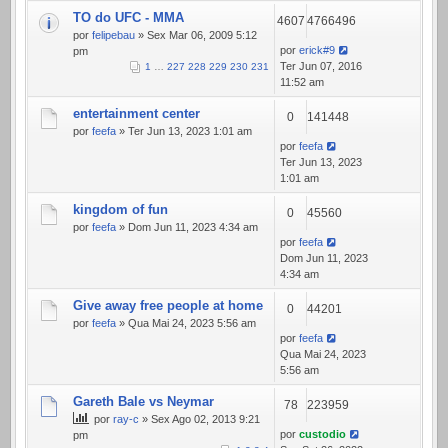
TO do UFC - MMA
4607
4766496
por
felipebau
» Sex Mar 06, 2009 5:12
por
erick#9
pm
Ter Jun 07, 2016
1
…
227
228
229
230
231
11:52 am
entertainment center
0
141448
por
feefa
» Ter Jun 13, 2023 1:01 am
por
feefa
Ter Jun 13, 2023
1:01 am
kingdom of fun
0
45560
por
feefa
» Dom Jun 11, 2023 4:34 am
por
feefa
Dom Jun 11, 2023
4:34 am
Give away free people at home
0
44201
por
feefa
» Qua Mai 24, 2023 5:56 am
por
feefa
Qua Mai 24, 2023
5:56 am
Gareth Bale vs Neymar
78
223959
por
ray-c
» Sex Ago 02, 2013 9:21
por
custodio
pm