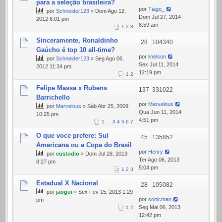
para a seleção brasileira?
por
Tiago_
por
Schneider123
» Dom Ago 12,
Dom Jul 27, 2014
2012 6:01 pm
8:59 am
1
2
3
Sinceramente, Ronaldinho
28
104340
Gaúcho é top 10 all-time?
por
linelson
por
Schneider123
» Seg Ago 06,
Sex Jul 11, 2014
2012 11:34 pm
12:19 pm
1
2
Felipe Massa x Rubens
137
331022
Barrichello
por
Marvelous
por
Marvelous
» Sáb Abr 25, 2009
Qua Jun 11, 2014
10:25 pm
4:51 pm
1
…
3
4
5
6
7
O que voce prefere: Sul
45
135852
Americana ou a Copa do Brasil
por
Henry
por
custodio
» Dom Jul 28, 2013
Ter Ago 06, 2013
8:27 pm
5:04 pm
1
2
3
Estadual X Nacional
28
105082
por
jaogui
» Sex Fev 15, 2013 1:29
por
sonicman
pm
Seg Mai 06, 2013
1
2
12:42 pm