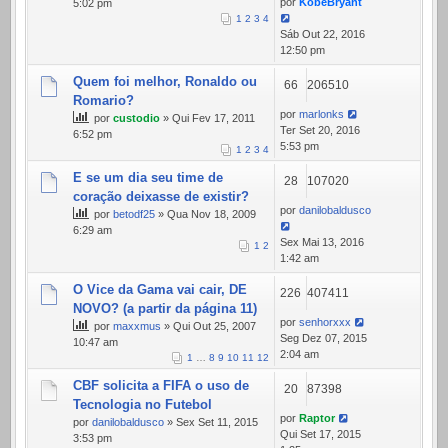
por
KobeBryant
5:02 pm
1
2
3
4
Sáb Out 22, 2016
12:50 pm
Quem foi melhor, Ronaldo ou
66
206510
Romario?
por
marlonks
por
custodio
» Qui Fev 17, 2011
Ter Set 20, 2016
6:52 pm
5:53 pm
1
2
3
4
E se um dia seu time de
28
107020
coração deixasse de existir?
por
danilobaldusco
por
betodf25
» Qua Nov 18, 2009
6:29 am
Sex Mai 13, 2016
1
2
1:42 am
O Vice da Gama vai cair, DE
226
407411
NOVO? (a partir da página 11)
por
senhorxxx
por
maxxmus
» Qui Out 25, 2007
Seg Dez 07, 2015
10:47 am
2:04 am
1
…
8
9
10
11
12
CBF solicita a FIFA o uso de
20
87398
Tecnologia no Futebol
por
Raptor
por
danilobaldusco
» Sex Set 11, 2015
Qui Set 17, 2015
3:53 pm