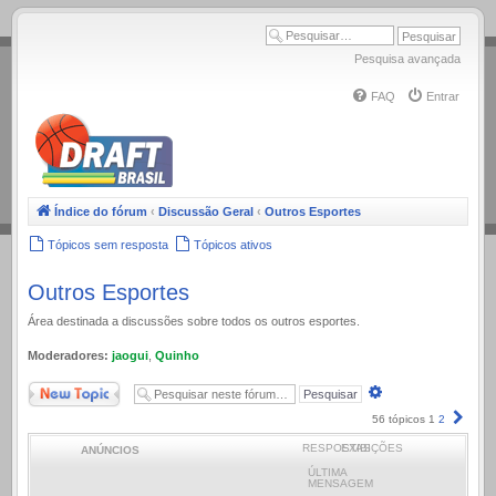
.
Pesquisa avançada
FAQ
Entrar
Índice do fórum
‹
Discussão Geral
‹
Outros Esportes
Tópicos sem resposta
Tópicos ativos
Outros Esportes
Área destinada a discussões sobre todos os outros esportes.
Moderadores:
jaogui
,
Quinho
Novo Tópico
Pesquisa
avançada
Próx
56 tópicos
1
2
RESPOSTAS
EXIBIÇÕES
ANÚNCIOS
ÚLTIMA
MENSAGEM