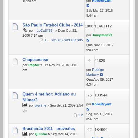
por
KobeBryant
10:20 am
Sáb Mar 17, 2018
9:44 am
São Paulo Futebol Clube - 2014
18087
11461112
por
_LuCaS#55_
» Dom Out 22,
por
Jumpman23
2006 7:14 pm
1
…
901
902
903
904
905
Qua Nov 15, 2017
9:03 pm
Chapecoense
6
41829
por
Raptor
» Ter Nov 29, 2016 11:01
por
Rodrigo
am
Marbury
Qua Ago 09, 2017
4:34 pm
Quem é melhor: Adriano ou
26
133544
Nilmar?
por
KobeBryant
por
g-prime
» Seg Set 21, 2009 2:54
pm
Seg Jun 12, 2017
1
2
8:37 pm
Brasileirão 2011 - previsões
62
184666
por
Quinho
» Seg Mar 14, 2011