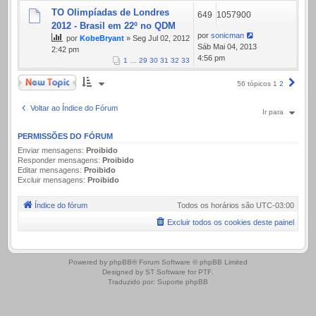
TO Olimpíadas de Londres
649
1057900
2012 - Brasil em 22º no QDM
por
sonicman
por
KobeBryant
» Seg Jul 02, 2012
Sáb Mai 04, 2013
2:42 pm
4:56 pm
1
…
29
30
31
32
33
Novo Tópico
Próx
56 tópicos
1
2
Voltar ao Índice do Fórum
Ir para
PERMISSÕES DO FÓRUM
Enviar mensagens:
Proibido
Responder mensagens:
Proibido
Editar mensagens:
Proibido
Excluir mensagens:
Proibido
Índice do fórum
Todos os horários são
UTC-03:00
Excluir todos os cookies deste painel
.
Powered by
phpBB
® Forum Software © phpBB Limited
Designed by
ST Software
for
PTF
.
Traduzido por:
Suporte phpBB