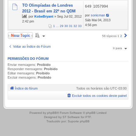
TO Olimpíadas de Londres
649
1057994
2012 - Brasil em 22º no QDM
por
sonicman
por
KobeBryant
» Seg Jul 02, 2012
Sáb Mai 04, 2013
2:42 pm
4:56 pm
1
…
29
30
31
32
33
Novo Tópico
Próx
56 tópicos
1
2
Voltar ao Índice do Fórum
Ir para
PERMISSÕES DO FÓRUM
Enviar mensagens:
Proibido
Responder mensagens:
Proibido
Editar mensagens:
Proibido
Excluir mensagens:
Proibido
Índice do fórum
Todos os horários são
UTC-03:00
Excluir todos os cookies deste painel
.
Powered by
phpBB
® Forum Software © phpBB Limited
Designed by
ST Software
for
PTF
.
Traduzido por:
Suporte phpBB