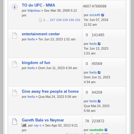
TO do UFC - MMA
4607
4766698
por
felipebau
» Sex Mar 06, 2009 5:12
por
erick#9
pm
Ter Jun 07, 2016
1
…
227
228
229
230
231
11:52 am
entertainment center
0
141485
por
feefa
» Ter Jun 13, 2023 1:01 am
por
feefa
Ter Jun 13, 2023
1:01 am
kingdom of fun
0
45569
por
feefa
» Dom Jun 11, 2023 4:34 am
por
feefa
Dom Jun 11, 2023
4:34 am
Give away free people at home
0
44209
por
feefa
» Qua Mai 24, 2023 5:56 am
por
feefa
Qua Mai 24, 2023
5:56 am
Gareth Bale vs Neymar
78
223972
por
ray-c
» Sex Ago 02, 2013 9:21
por
custodio
pm