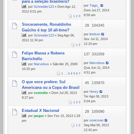
para a seleção brasileira?
por
Tiago_
por
Schneider123
» Dom Ago 12,
Dom Jul 27, 2014
2012 6:01 pm
8:59 am
1
2
3
Sinceramente, Ronaldinho
28
104345
Gaúcho é top 10 all-time?
por
linelson
por
Schneider123
» Seg Ago 06,
Sex Jul 11, 2014
2012 11:34 pm
12:19 pm
1
2
Felipe Massa x Rubens
137
331059
Barrichello
por
Marvelous
por
Marvelous
» Sáb Abr 25, 2009
Qua Jun 11, 2014
10:25 pm
4:51 pm
1
…
3
4
5
6
7
O que voce prefere: Sul
45
135870
Americana ou a Copa do Brasil
por
Henry
por
custodio
» Dom Jul 28, 2013
Ter Ago 06, 2013
8:27 pm
5:04 pm
1
2
3
Estadual X Nacional
28
105090
por
jaogui
» Sex Fev 15, 2013 1:29
por
sonicman
pm
Seg Mai 06, 2013
1
2
12:42 pm