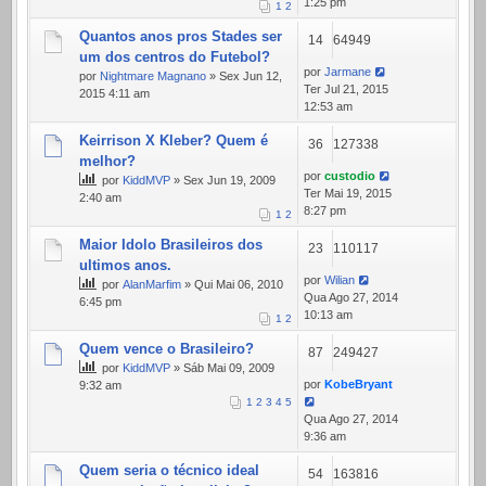
1:25 pm
1
2
Quantos anos pros Stades ser
14
64949
um dos centros do Futebol?
por
Jarmane
por
Nightmare Magnano
» Sex Jun 12,
Ter Jul 21, 2015
2015 4:11 am
12:53 am
Keirrison X Kleber? Quem é
36
127338
melhor?
por
custodio
por
KiddMVP
» Sex Jun 19, 2009
Ter Mai 19, 2015
2:40 am
8:27 pm
1
2
Maior Idolo Brasileiros dos
23
110117
ultimos anos.
por
Wilian
por
AlanMarfim
» Qui Mai 06, 2010
Qua Ago 27, 2014
6:45 pm
10:13 am
1
2
Quem vence o Brasileiro?
87
249427
por
KiddMVP
» Sáb Mai 09, 2009
por
KobeBryant
9:32 am
1
2
3
4
5
Qua Ago 27, 2014
9:36 am
Quem seria o técnico ideal
54
163816