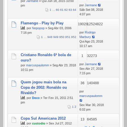
por
Jarmane
» Qui Jun 18, 2015 10:00
por
Jarmane
pm
Sáb Set 08, 2018
1
…
60
61
62
63
64
4:07 pm
Flamengo - Play by Play
19028
12524822
por
Nepopop
» Seg Abr 03, 2006
por
Rodrigo
7:16 pm
Marbury
1
…
948
949
950
951
952
Qui Ago 23, 2018
10:17 am
Cristiano Ronaldo 6ª bola de
1
32273
ouro?
por
Jarmane
por
marcuspaulomm
» Seg Abr 23, 2018
Sex Abr 27, 2018
10:11 pm
7:15 pm
Quem jogou mais bola na
36
140488
Copa de 2002: Ronaldo ou
por
Rivaldo?
marcuspaulomm
por
Deco
» Ter Fev 15, 2011 2:51
pm
Sex Mar 30, 2018
1
2
6:02 pm
Copa Sul Americana 2012
13
64585
por
custodio
» Sex Jul 27, 2012