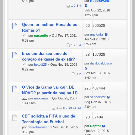
por
KobeBryant
5:02 pm
1
2
3
4
Sáb Out 22, 2016
12:50 pm
Quem foi melhor, Ronaldo ou
66
206528
Romario?
por
marlonks
por
custodio
» Qui Fev 17, 2011
Ter Set 20, 2016
6:52 pm
5:53 pm
1
2
3
4
E se um dia seu time de
28
107028
coração deixasse de existir?
por
danilobaldusco
por
betodf25
» Qua Nov 18, 2009
6:29 am
Sex Mai 13, 2016
1
2
1:42 am
O Vice da Gama vai cair, DE
226
407444
NOVO? (a partir da página 11)
por
senhorxxx
por
maxxmus
» Qui Out 25, 2007
Seg Dez 07, 2015
10:47 am
2:04 am
1
…
8
9
10
11
12
CBF solicita a FIFA o uso de
20
87404
Tecnologia no Futebol
por
Raptor
por
danilobaldusco
» Sex Set 11, 2015
Qui Set 17, 2015
3:53 pm