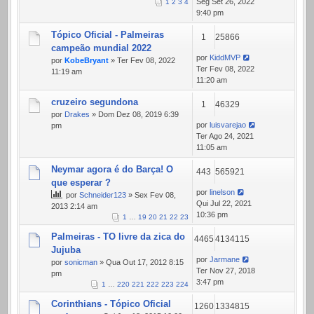
Seg Set 26, 2022
1
2
3
4
9:40 pm
Tópico Oficial - Palmeiras
1
25866
campeão mundial 2022
por
KiddMVP
por
KobeBryant
» Ter Fev 08, 2022
Ter Fev 08, 2022
11:19 am
11:20 am
cruzeiro segundona
1
46329
por
Drakes
» Dom Dez 08, 2019 6:39
por
luisvarejao
pm
Ter Ago 24, 2021
11:05 am
Neymar agora é do Barça! O
443
565921
que esperar ?
por
linelson
por
Schneider123
» Sex Fev 08,
Qui Jul 22, 2021
2013 2:14 am
10:36 pm
1
…
19
20
21
22
23
Palmeiras - TO livre da zica do
4465
4134115
Jujuba
por
Jarmane
por
sonicman
» Qua Out 17, 2012 8:15
Ter Nov 27, 2018
pm
3:47 pm
1
…
220
221
222
223
224
Corinthians - Tópico Oficial
1260
1334815