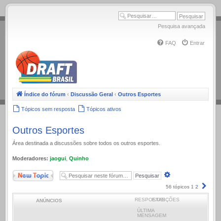
.
Pesquisa avançada
FAQ
Entrar
Índice do fórum
‹
Discussão Geral
‹
Outros Esportes
Tópicos sem resposta
Tópicos ativos
Outros Esportes
Área destinada a discussões sobre todos os outros esportes.
Moderadores:
jaogui
,
Quinho
Novo Tópico
Pesquisa
avançada
Próx
56 tópicos
1
2
RESPOSTAS
EXIBIÇÕES
ANÚNCIOS
ÚLTIMA
MENSAGEM