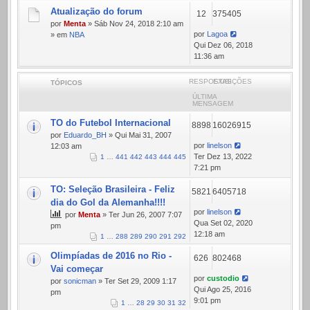
Atualização do forum
12
375405
por
Menta
» Sáb Nov 24, 2018 2:10 am
por
Lagoa
» em
NBA
Qui Dez 06, 2018
11:36 am
RESPOSTAS
EXIBIÇÕES
TÓPICOS
ÚLTIMA
MENSAGEM
TO do Futebol Internacional
8898
16026915
por
Eduardo_BH
» Qui Mai 31, 2007
por
linelson
12:03 am
Ter Dez 13, 2022
1
…
441
442
443
444
445
7:21 pm
TO: Seleção Brasileira - Feliz
5821
6405718
dia do Gol da Alemanha!!!!
por
linelson
por
Menta
» Ter Jun 26, 2007 7:07
Qua Set 02, 2020
pm
12:18 am
1
…
288
289
290
291
292
Olimpíadas de 2016 no Rio -
626
802468
Vai começar
por
custodio
por
sonicman
» Ter Set 29, 2009 1:17
Qui Ago 25, 2016
pm
9:01 pm
1
…
28
29
30
31
32